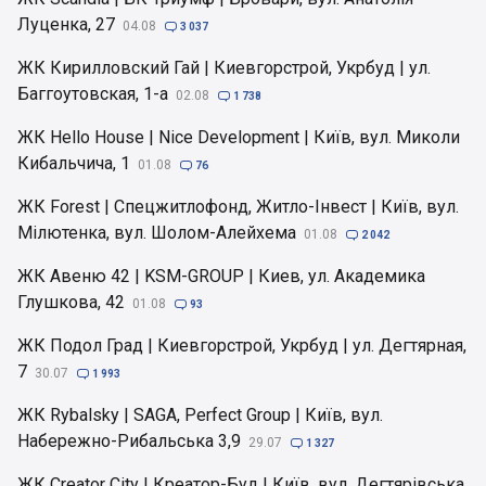
Луценка, 27
04.08

3 037
ЖК Кирилловский Гай | Киевгорстрой, Укрбуд | ул.
Баггоутовская, 1-а
02.08

1 738
ЖК Hello House | Nice Development | Київ, вул. Миколи
Кибальчича, 1
01.08

76
ЖК Forest | Спецжитлофонд, Житло-Інвест | Київ, вул.
Мілютенка, вул. Шолом-Алейхема
01.08

2 042
ЖК Авеню 42 | KSM-GROUP | Киев, ул. Академика
Глушкова, 42
01.08

93
ЖК Подол Град | Киевгорстрой, Укрбуд | ул. Дегтярная,
7
30.07

1 993
ЖК Rybalsky | SAGA, Perfect Group | Київ, вул.
Набережно-Рибальська 3,9
29.07

1 327
ЖК Creator City | Креатор-Буд | Київ, вул. Дегтярівська,