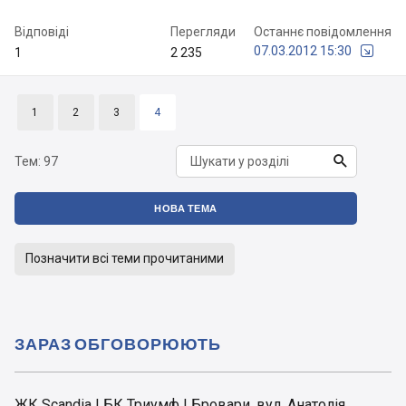
Відповіді
Перегляди
Останнє повідомлення
07.03.2012 15:30
1
2 235
1
2
3
4

Тем:
97
НОВА ТЕМА
Позначити всі теми прочитаними
ЗАРАЗ ОБГОВОРЮЮТЬ
ЖК Scandia | БК Триумф | Бровари, вул. Анатолія