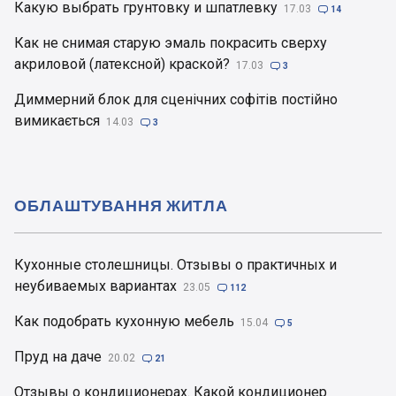
Какую выбрать грунтовку и шпатлевку
17.03

14
Как не снимая старую эмаль покрасить сверху
акриловой (латексной) краской?
17.03

3
Диммерний блок для сценічних софітів постійно
вимикається
14.03

3
ОБЛАШТУВАННЯ ЖИТЛА
Кухонные столешницы. Отзывы о практичных и
неубиваемых вариантах
23.05

112
Как подобрать кухонную мебель
15.04

5
Пруд на даче
20.02

21
Отзывы о кондиционерах. Какой кондиционер