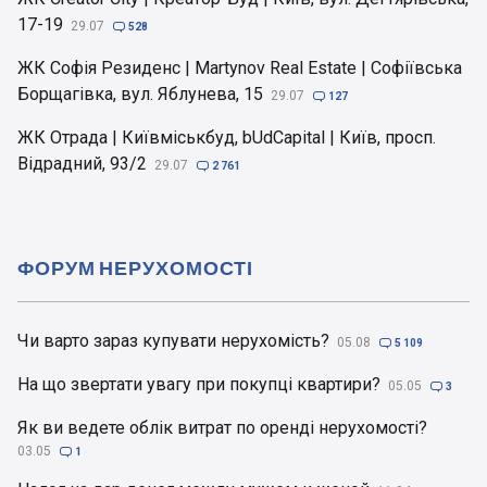
17-19
29.07

528
ЖК Софія Резиденс | Martynov Real Estate | Софіївська
Борщагівка, вул. Яблунева, 15
29.07

127
ЖК Отрада | Київміськбуд, bUdCapital | Київ, просп.
Відрадний, 93/2
29.07

2 761
ФОРУМ НЕРУХОМОСТІ
Чи варто зараз купувати нерухомість?
05.08

5 109
На що звертати увагу при покупці квартири?
05.05

3
Як ви ведете облік витрат по оренді нерухомості?
03.05

1