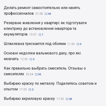
Делать ремонт самостоятельно или нанять
профессионалов
01.08

44
Резервне живлення у квартирі: як підготувати
електрику до встановлення інвертора та
акумуляторів
10.07

1
Шпаклевка трескается под обоями
11.06

3
Основні недоліки вальмового даху, про які
мовчать
12.05

2
Как правильно выбрать смеситель. Отзывы о
смесителях
25.04

55
Выбираю краску по металлу. Поделитесь советом и
опытом
17.03

2
Выбираю акриловую краску
17.03

20