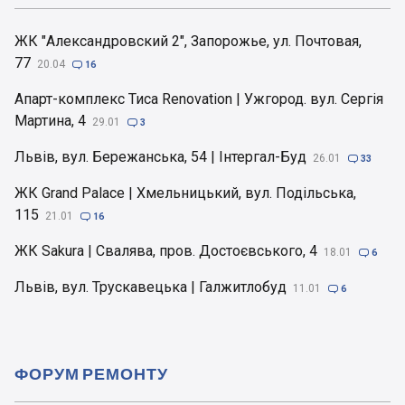
ЖК "Александровский 2", Запорожье, ул. Почтовая,
77
20.04

16
Апарт-комплекс Тиса Renovation | Ужгород. вул. Сергія
Мартина, 4
29.01

3
Львів, вул. Бережанська, 54 | Інтергал-Буд
26.01

33
ЖК Grand Palace | Хмельницький, вул. Подільська,
115
21.01

16
ЖК Sakura | Свалява, пров. Достоєвського, 4
18.01

6
Львів, вул. Трускавецька | Галжитлобуд
11.01

6
ФОРУМ РЕМОНТУ