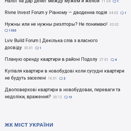
Налог на дар денег между мужем и женой
11.04

1
Rivne Invest Forum у Рівному — дводенна подія
04.03

1
Нужны или не нужны риэлторы? Не понимаю!
03.02

1 503
Lviv Build Forum | Декілька слів з власного
досвіду
30.01

1
Планую оренду квартири в районі Подолу
27.01

4
Купівля квартири в новобудові коли сусудні квартири
не будуть заселені
16.01

2
Двоповерхові квартири в новобудовах, переваги та
недоліки, враження?
30.12

13
ЖК МІСТ УКРАЇНИ