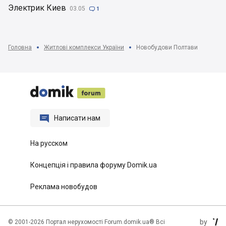
Электрик Киев
03.05

1
Головна
Житлові комплекси України
Новобудови Полтави






Написати нам
На русском
Концепція і правила форуму Domik.ua
Реклама новобудов
by
©
2001-2026 Портал нерухомості Forum.domik.ua® Всі
