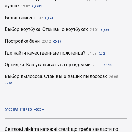
лучше
19.02

281
Болит спина
11.02

74
Выбор ноутбука. Отзывы о ноутбуках
24.01

80
Постройка бани
20.12

18
Где найти качественные полотенца?
04.09

2
Орхидеи. Как ухаживать за орхидеями
29.08

18
Выбор пылесоса. Отзывы о ваших пылесосах
26.08

66
УСІМ ПРО ВСЕ
Світлові лінії та натяжні стелі: що треба закласти по