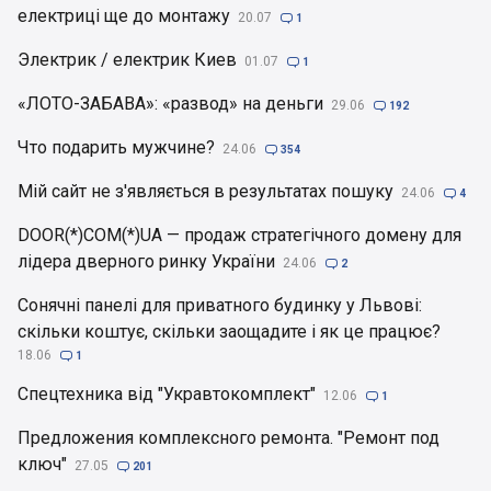
електриці ще до монтажу
20.07

1
Электрик / електрик Киев
01.07

1
«ЛОТО-ЗАБАВА»: «развод» на деньги
29.06

192
Что подарить мужчине?
24.06

354
Мій сайт не з'являється в результатах пошуку
24.06

4
DOOR(*)COM(*)UA — продаж стратегічного домену для
лідера дверного ринку України
24.06

2
Сонячні панелі для приватного будинку у Львові:
скільки коштує, скільки заощадите і як це працює?
18.06

1
Спецтехника від "Укравтокомплект"
12.06

1
Предложения комплексного ремонта. "Ремонт под
ключ"
27.05

201