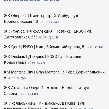
ЖК Оберіг-2 | Киевгорстрой, Укрбуд | ул.
Бориспольская, 40
07.08

2 522
ЖК Poetica, 1-я коллекция | Поэтика | ENSO | ул.
Дегтяревская, 25а
07.08

3 129
ЖК Fjord | ENSO | Київ, Військовий проїзд, 8
07.08

165
ЖК Diadans | Диаданс | ENSO | ул. Евгения
Коновальца
07.08

278
КМ Montana City | Gran Montana | с. Гора, Бориспольский
р-н
07.08

3
ЖК Атлант на Озерній | Атлант | Новосілки, вул.
Озерна
06.08

1 183
ЖК Урлівський-2 | Київміськбуд | Київ, вул.