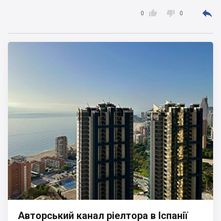



0
0
Авторський канал ріелтора в Іспанії