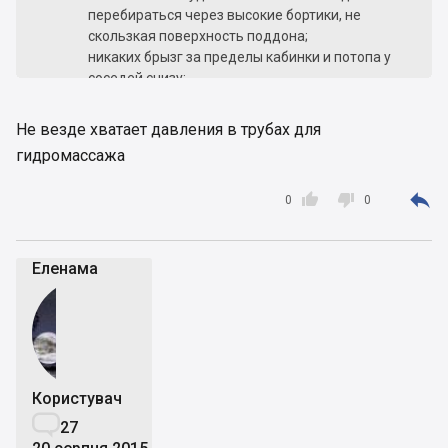
перебираться через высокие бортики, не
скользкая поверхность поддона;
никаких брызг за пределы кабинки и потопа у
соседей снизу;
особенно подходят для больных или
страдающих головокружением людей, так как
Не везде хватает давления в трубах для
оснащаются сидением;
гидромассажа
вариант с высоким поддоном подходит для
купания детей, не затрачивая при этом



0
0
большого количества воды;
душевая струя обеспечивает хорошее
ополаскивание волос после мытья шампунем;
Еленама
функция гидромассаж спины, шеи, специальная
насадка для массажа ног;
тропический и контрастный душ;
радиоприемник, не заглушаемый шумом воды;
возможность отвечать на телефонные звонки с
помощью громкой связи, нажав на кнопку и не
прерывая процедуры принятия душа.
Користувач

27