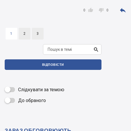



0
0
1
2
3

ВІДПОВІСТИ
Слідкувати за темою
До обраного

ЗАРАЗ ОБГОВОРЮЮТЬ