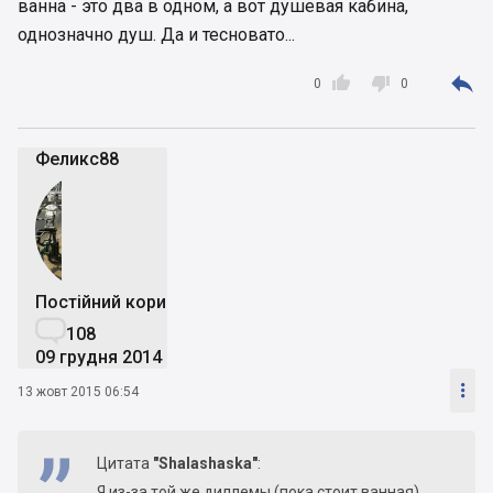
ванна - это два в одном, а вот душевая кабина,
однозначно душ. Да и тесновато...



0
0
Феликс88
Постійний користувач

108
09 грудня 2014

13 жовт 2015 06:54
Цитата
"Shalashaska"
:
Я из-за той же диллемы (пока стоит ванная)