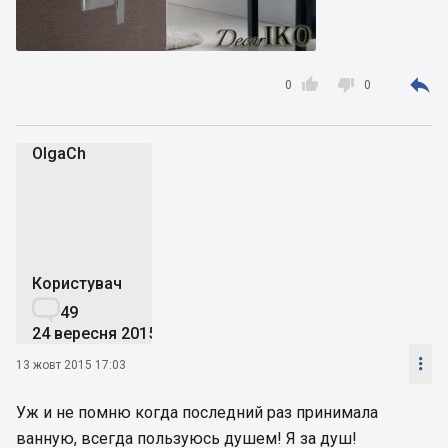



0
0
OlgaCh
O
Користувач

49
24 вересня 2015

13 жовт 2015 17:03
Уж и не помню когда последний раз принимала
ванную, всегда пользуюсь душем! Я за душ!