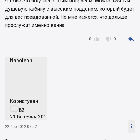
Я тоже столкнулась с этим вопросом. Можно взять и
душевую кабину с высоким поддоном, который будет
для вас псевдованной. Но мне кажется, что дольше
прослужит именно ванна.



0
0
Napoleon
N
Користувач

82
21 березня 2012

22 бер 2012 07:52