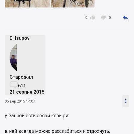



0
0
E_Isupov
Старожил

611
21 серпня 2015

05 вер 2015 14:07
у ванной есть свсои козыри:
в ней всегда можно расслабиться и отдохнуть,