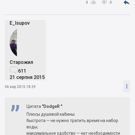



0
0
E_Isupov
Старожил

611
21 серпня 2015

06 вер 2015 18:29
Цитата
"DodgeR "
:
Плюсы душевой кабины:
быстрота — не нужно тратить время на набор
воды;
максимальное удобство — нет необходимости