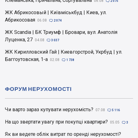
Клеманська, Причальна, Сортувальна
06.08

2 075
ЖК Абрикосовый | Київміськбуд | Киев, ул.
Абрикосовая
06.08

2 074
ЖК Scandia | БК Триумф | Бровари, вул. Анатолія
Луценка, 27
04.08

3 037
ЖК Кирилловский Гай | Киевгорстрой, Укрбуд | ул.
Баггоутовская, 1-а
02.08

1 738
ФОРУМ НЕРУХОМОСТІ
Чи варто зараз купувати нерухомість?
07.08

5 116
На що звертати увагу при покупці квартири?
05.05

3
Як ви ведете облік витрат по оренді нерухомості?