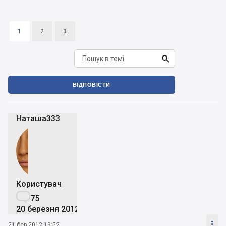
1
2
3

ВІДПОВІСТИ
Наташа333
Користувач

75
20 березня 2012

21 бер 2012 19:52