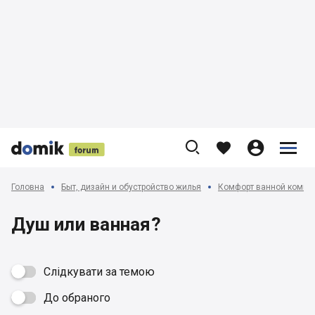











Головна
Быт, дизайн и обустройство жилья
Комфорт ванной комна
Душ или ванная?
Слідкувати за темою
До обраного
