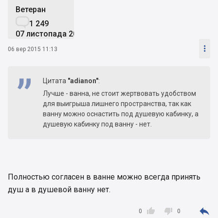
Ветеран

1 249
07 листопада 2014

06 вер 2015 11:13
Цитата
"adianon"
:
Лучше - ванна, не стоит жертвовать удобством
для выигрыша лишнего пространства, так как
ванну можно оснастить под душевую кабинку, а
душевую кабинку под ванну - нет.
Полностью согласен в ванне можно всегда принять
душ а в душевой ванну нет.



0
0