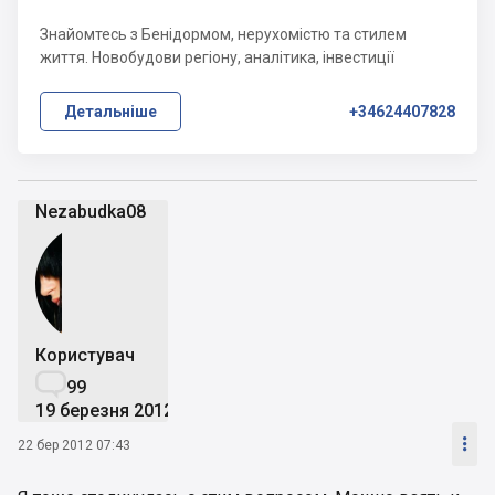
Знайомтесь з Бенідормом, нерухомістю та стилем
життя. Новобудови регіону, аналітика, інвестиції
Детальніше
+34624407828
Nezabudka08
Користувач

99
19 березня 2012

22 бер 2012 07:43