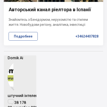
Авторський канал ріелтора в Іспанії
Знайомтесь з Бенідормом, нерухомістю та стилем
життя. Новобудови регіону, аналітика, інвестиції
Подробнее
+34624407828
Domik Ai


штучний інтелект

38 178