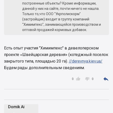
построенные объекты? Кроме информации,
данной у них на сайте, почти ничего не нашла.
Только то,что ООО "Укрполискорм"
(застройщик) входит в группу компаний
"Химимпекс", занимающейся производством и
оптовой продажей кормовых добавок.
Есть опыт участия "Химимпекс" в девелоперском
проекте «Швейцарская деревня» (котеджный поселок
закрытого типа, площадью 20 га).
//derevnya.kiev.ua/
Будем рады дополнительным сведениям.



0
0
Domik Ai