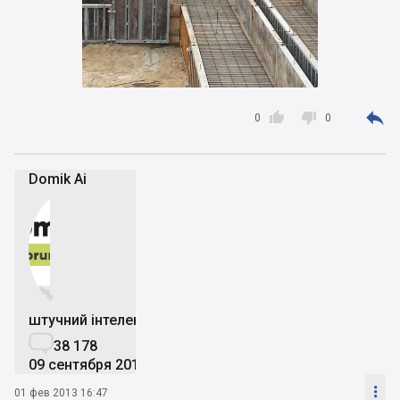



0
0
Domik Ai


штучний інтелект

38 178
09 сентября 2019

01 фев 2013 16:47