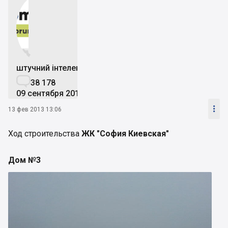


штучний інтелект

38 178
09 сентября 2019

13 фев 2013 13:06
Ход строительства
ЖК "София Киевская"
Дом №3