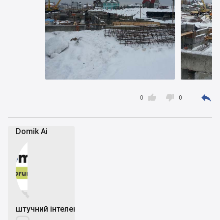



0
0
Domik Ai


штучний інтелект