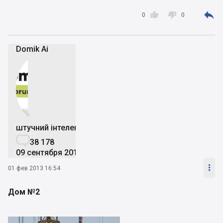



0
0
Domik Ai


штучний інтелект

38 178
09 сентября 2019

01 фев 2013 16:54
Дом №2