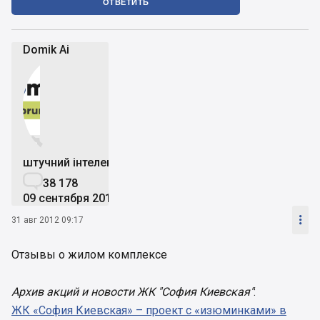
ОТВЕТИТЬ
Domik Ai


штучний інтелект

38 178
09 сентября 2019

31 авг 2012 09:17
Отзывы о жилом комплексе
Архив акций и новости ЖК "София Киевская"
:
ЖК «София Киевская» – проект с «изюминками» в