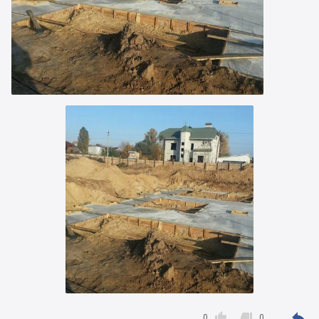



0
0