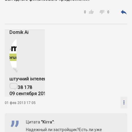



0
0
Domik Ai


штучний інтелект

38 178
09 сентября 2019

01 фев 2013 17:05
Цитата
"Kirra"
:
Надежный ли застройщик?Есть ли уже