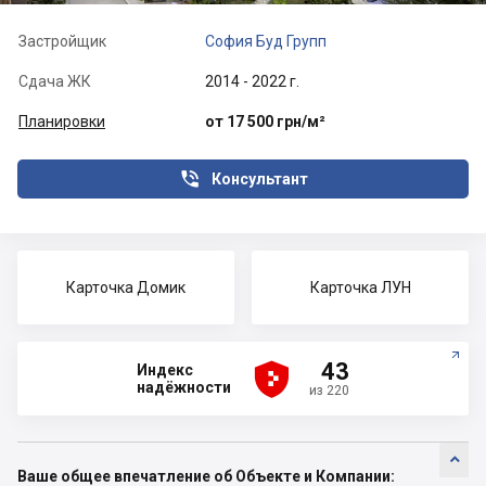
Застройщик
София Буд Групп
Сдача ЖК
2014 - 2022 г.
Планировки
от 17 500 грн/м²

Консультант
Карточка Домик
Карточка ЛУН





43
Индекс
надёжности
из 220

Ваше общее впечатление об Объекте и Компании: