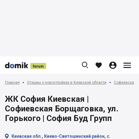











Главная
Отзывы о новостройках в Киевской области
Софиевская, 
ЖК София Киевская |
Софиевская Борщаговка, ул.
Горького | София Буд Групп

Киевская обл., Киево-Святошинский район, с.