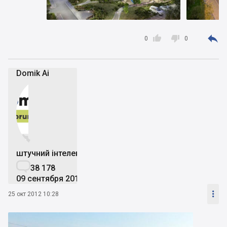



0
0
Domik Ai


штучний інтелект

38 178
09 сентября 2019

25 окт 2012 10:28