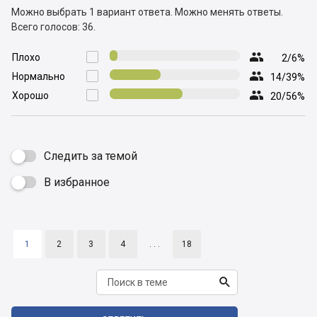
Можно выбрать 1 вариант ответа.
Можно менять ответы.
Всего голосов: 36.

Плохо

2/6%

Нормально

14/39%

Хорошо

20/56%
Следить за темой
В избранное

1
2
3
4
. . .
18
