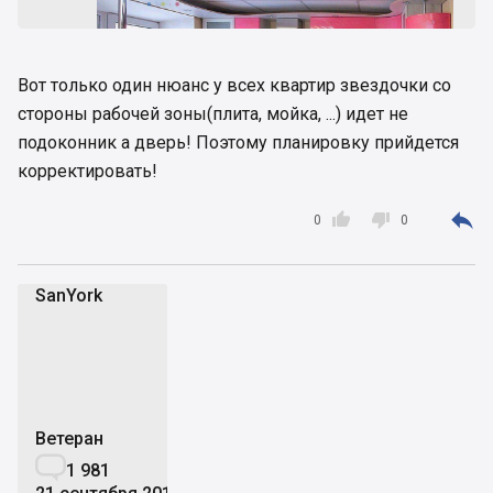
Вот только один нюанс у всех квартир звездочки со
стороны рабочей зоны(плита, мойка, ...) идет не
подоконник а дверь! Поэтому планировку прийдется
корректировать!



0
0
SanYork
S
Ветеран

1 981