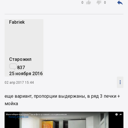



0
0
Fabriek
F
Старожил

837
25 ноября 2016

02 апр 2017 15:44
еще вариант, пропорции выдержаны, в ряд 3 печки +
мойка