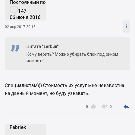
Постоянный пользователь

147
06 июня 2016

02 апр 2017 20:15
Цитата
"serbun"
:
Кому верить? Можно убирать блок под окном
или нет?
Специалистам))) Стоимость их услуг мне неизвестна
на данный момент, но буду узнавать.



0
0
Fabriek
F