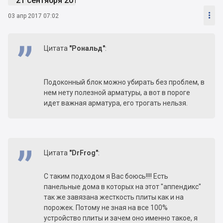
21 сентября 2016

03 апр 2017 07:02
Цитата
"Рональд"
:
Подоконный блок можно убирать без проблем, в
нем нету полезной арматуры, а вот в пороге
идет важная арматура, его трогать нельзя.
Цитата
"DrFrog"
:
С таким подходом я Вас боюсь!!!! Есть
панельные дома в которых на этот "аппендикс"
так же завязана жесткость плиты как и на
порожек. Потому не зная на все 100%
устройство плиты и зачем оно именно такое, я