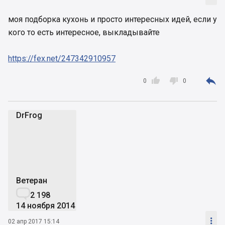
моя подборка кухонь и просто интересных идей, если у
кого то есть интересное, выкладывайте
https://fex.net/247342910957



0
0
DrFrog
D
Ветеран

2 198
14 ноября 2014

02 апр 2017 15:14