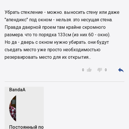
последствий самодеятельничать (думаю что
убрав просто остекленение между кухней и
Убрать стекление - можно. выносить стену или даже
балконом не требует разрешения)?
"апендикс" под окном - нельзя. это несущая стена.
Правда дверной проем там крайне скромного
размера. что то порядка 133см (из них 60 - окно).
Но да - дверь с окном нужно убирать. они будут
съедать место уже просто необходимостью
резервировать место для их открытия...



0
0
BandaA
Постоянный пользователь