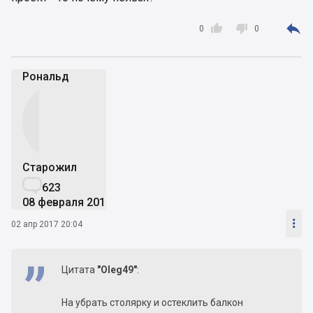



0
0
Рональд
Старожил

623
08 февраля 2017

02 апр 2017 20:04
Цитата
"Oleg49"
:
На убрать столярку и остеклить балкон