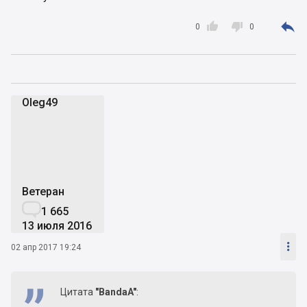



0
0
Oleg49
O
Ветеран

1 665
13 июля 2016

02 апр 2017 19:24
Цитата
"BandaA"
: