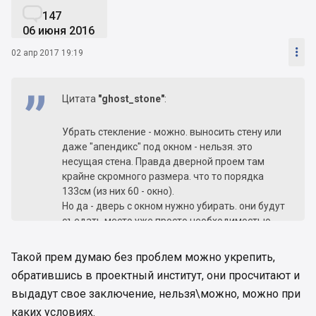

147
06 июня 2016

02 апр 2017 19:19
Цитата
"ghost_stone"
:
Убрать стекление - можно. выносить стену или
даже "апендикс" под окном - нельзя. это
несущая стена. Правда дверной проем там
крайне скромного размера. что то порядка
133см (из них 60 - окно).
Но да - дверь с окном нужно убирать. они будут
съедать место уже просто необходимостью
резервировать место для их открытия...
Такой прем думаю без проблем можно укрепить,
обратившись в проектный институт, они просчитают и
выдадут свое заключение, нельзя\можно, можно при
каких условиях.