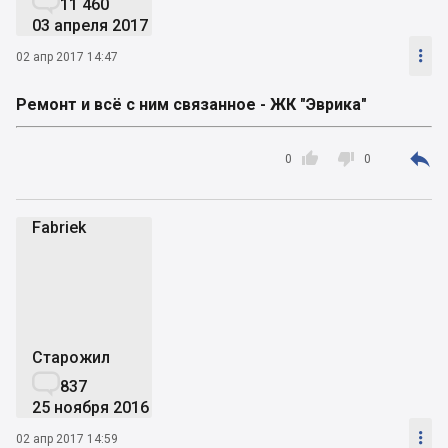

11 460
03 апреля 2017

02 апр 2017 14:47
Ремонт и всё с ним связанное - ЖК "Эврика"



0
0
Fabriek
F
Старожил

837
25 ноября 2016

02 апр 2017 14:59