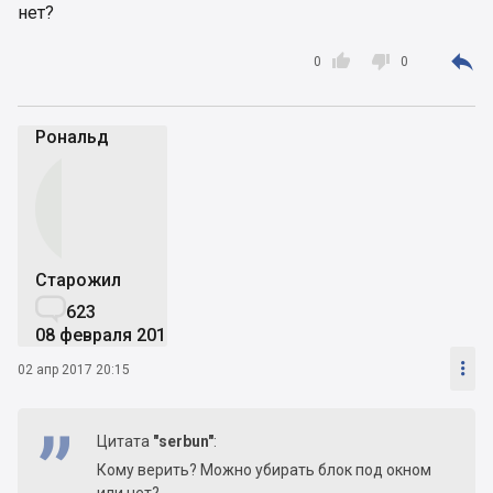
нет?



0
0
Рональд
Старожил

623
08 февраля 2017

02 апр 2017 20:15
Цитата
"serbun"
:
Кому верить? Можно убирать блок под окном