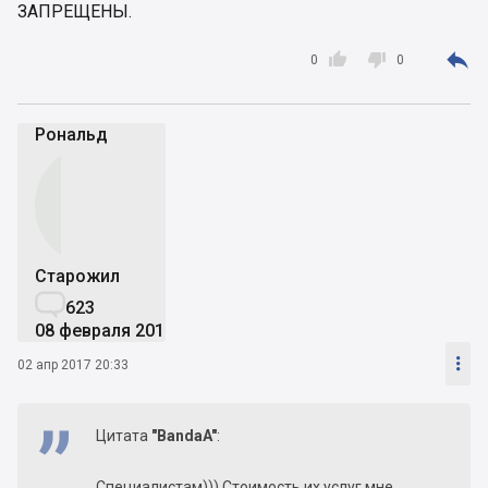
ЗАПРЕЩЕНЫ.



0
0
Рональд
Старожил

623
08 февраля 2017

02 апр 2017 20:33
Цитата
"BandaA"
:
Специалистам))) Стоимость их услуг мне