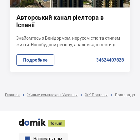
Авторський канал ріелтора в
Іспанії
Знайомтесь з Бенідормом, нерухомістю та стилем
життя. Новобудови регіону, аналітика, інвестиції
Подробнее
+34624407828
Главная
Жилые комплексы Украины
ЖК Полтавы
Полтава, ул. 






Написать нам