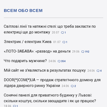
ВСЕМ ОБО ВСЕМ
Світлові лінії та натяжні стелі: що треба закласти по
електриці ще до монтажу
20.07

1
Электрик / електрик Киев
01.07

1
«ЛОТО-ЗАБАВА»: «развод» на деньги
29.06

192
Что подарить мужчине?
24.06

354
Мій сайт не з'являється в результатах пошуку
24.06

4
DOOR(*)COM(*)UA — продаж стратегічного домену для
лідера дверного ринку України
24.06

2
Сонячні панелі для приватного будинку у Львові:
скільки коштує, скільки заощадите і як це працює?
18.06

1