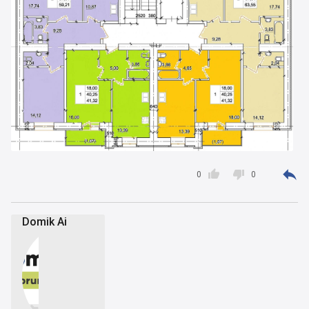



0
0
Domik Ai