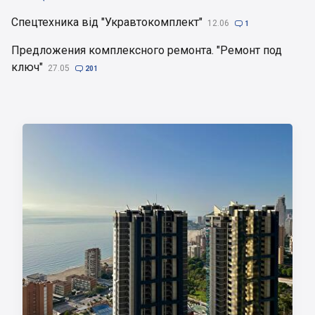
Спецтехника від "Укравтокомплект"
12.06

1
Предложения комплексного ремонта. "Ремонт под
ключ"
27.05

201