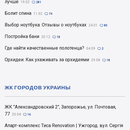
лучше
19.02

281
Болит спина
11.02

74
Выбор ноутбука. Отзывы о ноутбуках
24.01

80
Постройка бани
20.12

18
Где найти качественные полотенца?
04.09

2
Орхидеи. Как ухаживать за орхидеями
29.08

18
ЖК ГОРОДОВ УКРАИНЫ
ЖК "Александровский 2", Запорожье, ул. Почтовая,
77
20.04

16
Апарт-комплекс Тиса Renovation | Ужгород. вул. Сергія