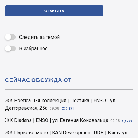
ОТВЕТИТЬ
Следить за темой
В избранное

СЕЙЧАС ОБСУЖДАЮТ
ЖК Poetica, 1-я коллекция | Поэтика | ENSO | ул.
Дегтяревская, 25а
09.08

3 131
ЖК Diadans | ENSO | ул. Евгения Коновальца
09.08

279
ЖК Паркове місто | KAN Development, UDP | Киев, ул.