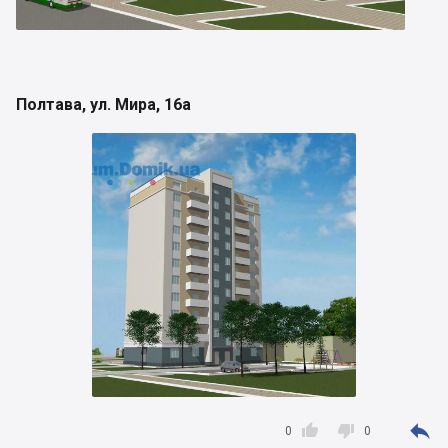
Полтава, ул. Мира, 16а



0
0