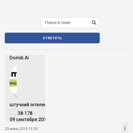

ОТВЕТИТЬ
Domik Ai


штучний інтелект

38 178
09 сентября 2019

23 июнь 2015 15:29