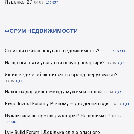
Луценко, 27
04.08

3 037
ФОРУМ НЕДВИЖИМОСТИ
Стоит ли сейчас покупать недвижимость?
09.08

5 119
На що звертати увагу при покупці квартири?
05.05

3
Як ви ведете облік витрат по оренді нерухомості?
03.05

1
Налог на дар денег между мужем и женой
11.04

1
Rivne Invest Forum у Рівному — дводенна подія
04.03

1
Нужны или не нужны риэлторы? Не понимаю!
03.02

1 503
Lviv Build Forum | Декілька слів з власного