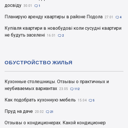
досвіду
30.01

1
Планирую аренду квартиры в районе Подола
27.01

4
Купівля квартири в новобудові коли сусудні квартири
не будуть заселені
16.01

2
ОБУСТРОЙСТВО ЖИЛЬЯ
Кухонные столешницы. Отзывы о практичных и
неубиваемых вариантах
23.05

112
Как подобрать кухонную мебель
15.04

5
Пруд на даче
20.02

21
Отзывы о кондиционерах. Какой кондиционер