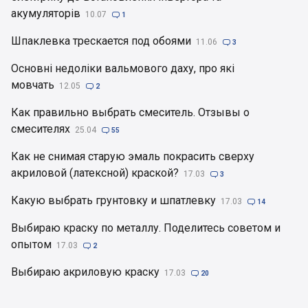
акумуляторів
10.07

1
Шпаклевка трескается под обоями
11.06

3
Основні недоліки вальмового даху, про які
мовчать
12.05

2
Как правильно выбрать смеситель. Отзывы о
смесителях
25.04

55
Как не снимая старую эмаль покрасить сверху
акриловой (латексной) краской?
17.03

3
Какую выбрать грунтовку и шпатлевку
17.03

14
Выбираю краску по металлу. Поделитесь советом и
опытом
17.03

2
Выбираю акриловую краску
17.03

20