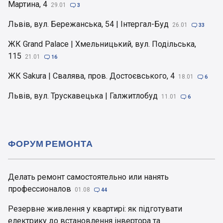
Мартина, 4
29.01

3
Львів, вул. Бережанська, 54 | Інтергал-Буд
26.01

33
ЖК Grand Palace | Хмельницький, вул. Подільська,
115
21.01

16
ЖК Sakura | Свалява, пров. Достоєвського, 4
18.01

6
Львів, вул. Трускавецька | Галжитлобуд
11.01

6
ФОРУМ РЕМОНТА
Делать ремонт самостоятельно или нанять
профессионалов
01.08

44
Резервне живлення у квартирі: як підготувати
електрику до встановлення інвертора та