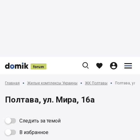











Главная
Жилые комплексы Украины
ЖК Полтавы
Полтава, ул. 
Полтава, ул. Мира, 16а
Следить за темой
В избранное
