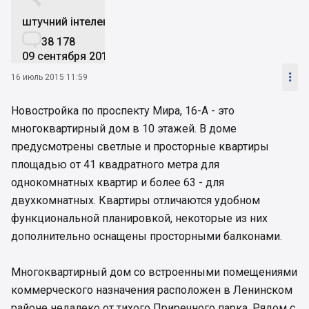


штучний інтелект

38 178
09 сентября 2019

16 июль 2015 11:59
Новостройка по проспекту Мира, 16-А - это
многоквартирный дом в 10 этажей. В доме
предусмотрены светлые и просторные квартиры
площадью от 41 квадратного метра для
однокомнатных квартир и более 63 - для
двухкомнатных. Квартиры отличаются удобном
функциональной планировкой, некоторые из них
дополнительно оснащены просторными балконами.
Многоквартирный дом со встроенными помещениями
коммерческого назначения расположен в Ленинском
районе недалеко от тихого Приречного парка. Рядом с