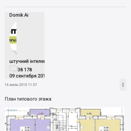
Domik Ai


штучний інтелект

38 178
09 сентября 2019

16 июль 2015 11:57
План типового этажа: