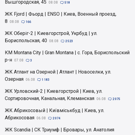
Вышгородская, 45
08.08

518
ЖК Fjord | Фьорд | ENSO | Киев, Военный проезд,
8
08.08

166
ЖК Оберіг-2 | Киевгорстрой, Укрбуд | ул.
Бориспольская, 40
08.08

2 523
КМ Montana City | Gran Montana | с. Гора, Бориспольский
р-н
07.08

3
ЖК Атлант на Озерной | Атлант | Новоселки, ул.
Озерная
06.08

1 183
ЖК Урловский-2 | Киевгорстрой | Киев, ул.
Сортировочная, Канальная, Клеманская
06.08

2 075
ЖК Абрикосовый | Київміськбуд | Киев, ул.
Абрикосовая
06.08

2 074
ЖК Scandia | СК Триумф | Бровары, ул. Анатолия