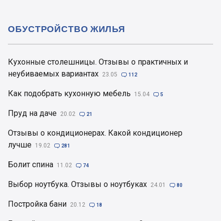
ОБУСТРОЙСТВО ЖИЛЬЯ
Кухонные столешницы. Отзывы о практичных и
неубиваемых вариантах
23.05

112
Как подобрать кухонную мебель
15.04

5
Пруд на даче
20.02

21
Отзывы о кондиционерах. Какой кондиционер
лучше
19.02

281
Болит спина
11.02

74
Выбор ноутбука. Отзывы о ноутбуках
24.01

80
Постройка бани
20.12

18