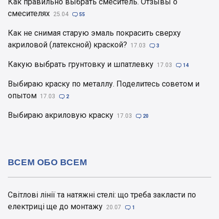
Как правильно выбрать смеситель. Отзывы о
смесителях
25.04

55
Как не снимая старую эмаль покрасить сверху
акриловой (латексной) краской?
17.03

3
Какую выбрать грунтовку и шпатлевку
17.03

14
Выбираю краску по металлу. Поделитесь советом и
опытом
17.03

2
Выбираю акриловую краску
17.03

20
ВСЕМ ОБО ВСЕМ
Світлові лінії та натяжні стелі: що треба закласти по
електриці ще до монтажу
20.07

1