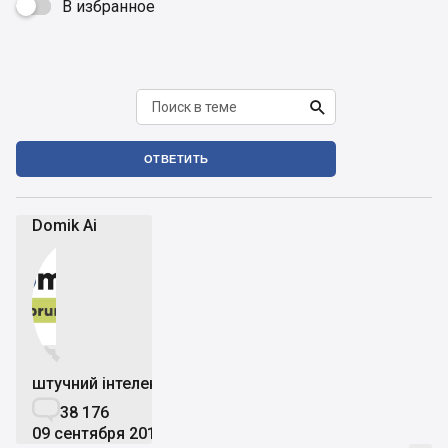
В избранное


ОТВЕТИТЬ
Domik Ai


штучний інтелект

38 176
09 сентября 2019