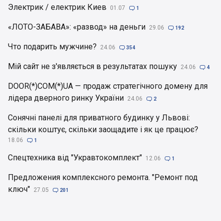
Электрик / електрик Киев
01.07

1
«ЛОТО-ЗАБАВА»: «развод» на деньги
29.06

192
Что подарить мужчине?
24.06

354
Мій сайт не з'являється в результатах пошуку
24.06

4
DOOR(*)COM(*)UA — продаж стратегічного домену для
лідера дверного ринку України
24.06

2
Сонячні панелі для приватного будинку у Львові:
скільки коштує, скільки заощадите і як це працює?
18.06

1
Спецтехника від "Укравтокомплект"
12.06

1
Предложения комплексного ремонта. "Ремонт под
ключ"
27.05

201