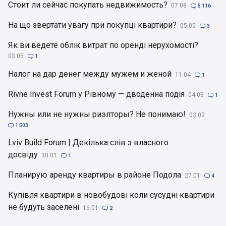
Стоит ли сейчас покупать недвижимость?
07.08

5 116
На що звертати увагу при покупці квартири?
05.05

3
Як ви ведете облік витрат по оренді нерухомості?
03.05

1
Налог на дар денег между мужем и женой
11.04

1
Rivne Invest Forum у Рівному — дводенна подія
04.03

1
Нужны или не нужны риэлторы? Не понимаю!
03.02

1 503
Lviv Build Forum | Декілька слів з власного
досвіду
30.01

1
Планирую аренду квартиры в районе Подола
27.01

4
Купівля квартири в новобудові коли сусудні квартири
не будуть заселені
16.01

2