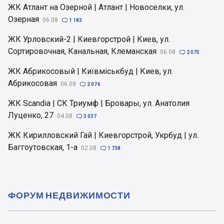
ЖК Атлант на Озерной | Атлант | Новоселки, ул.
Озерная
06.08

1 183
ЖК Урловский-2 | Киевгорстрой | Киев, ул.
Сортировочная, Канальная, Клеманская
06.08

2 075
ЖК Абрикосовый | Київміськбуд | Киев, ул.
Абрикосовая
06.08

2 074
ЖК Scandia | СК Триумф | Бровары, ул. Анатолия
Луценко, 27
04.08

3 037
ЖК Кирилловский Гай | Киевгорстрой, Укрбуд | ул.
Баггоутовская, 1-а
02.08

1 738
ФОРУМ НЕДВИЖИМОСТИ