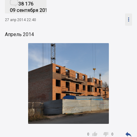

38 176
09 сентября 2019

27 апр 2014 22:40
Апрель 2014



0
0