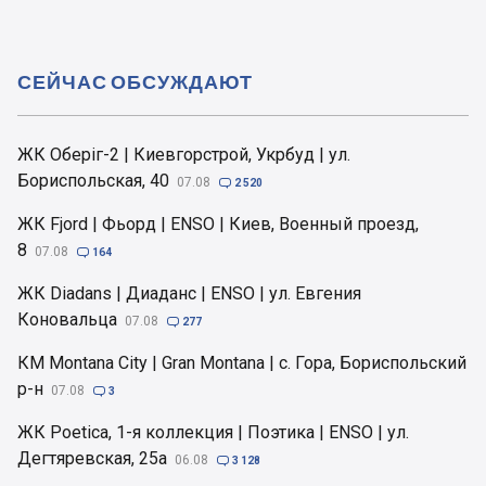
СЕЙЧАС ОБСУЖДАЮТ
ЖК Оберіг-2 | Киевгорстрой, Укрбуд | ул.
Бориспольская, 40
07.08

2 520
ЖК Fjord | Фьорд | ENSO | Киев, Военный проезд,
8
07.08

164
ЖК Diadans | Диаданс | ENSO | ул. Евгения
Коновальца
07.08

277
КМ Montana City | Gran Montana | с. Гора, Бориспольский
р-н
07.08

3
ЖК Poetica, 1-я коллекция | Поэтика | ENSO | ул.
Дегтяревская, 25а
06.08

3 128