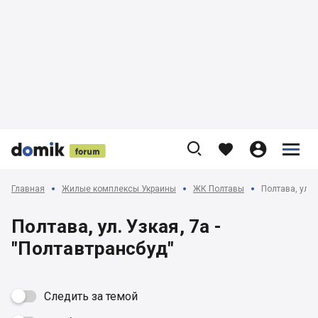











Главная
Жилые комплексы Украины
ЖК Полтавы
Полтава, ул. 
Полтава, ул. Узкая, 7а -
"Полтавтрансбуд"
Следить за темой