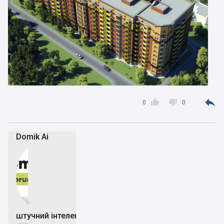



0
0
Domik Ai


штучний інтелект