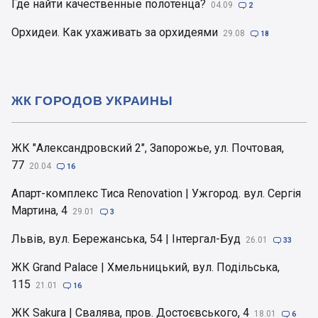
Где найти качественные полотенца?
04.09

2
Орхидеи. Как ухаживать за орхидеями
29.08

18
ЖК ГОРОДОВ УКРАИНЫ
ЖК "Александровский 2", Запорожье, ул. Почтовая,
77
20.04

16
Апарт-комплекс Тиса Renovation | Ужгород. вул. Сергія
Мартина, 4
29.01

3
Львів, вул. Бережанська, 54 | Інтергал-Буд
26.01

33
ЖК Grand Palace | Хмельницький, вул. Подільська,
115
21.01

16
ЖК Sakura | Свалява, пров. Достоєвського, 4
18.01

6