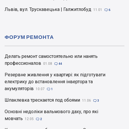
Львів, вул. Трускавецька | Галжитлобуд
11.01

6
ФОРУМ РЕМОНТА
Делать ремонт самостоятельно или нанять
профессионалов
01.08

44
Резервне живлення у квартирі: як підготувати
електрику до встановлення інвертора та
акумуляторів
10.07

1
Шпаклевка трескается под обоями
11.06

3
Основні недоліки вальмового даху, про які
мовчать
12.05

2