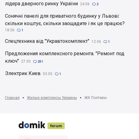
лідера дверного ринку України
24.06

2
Сонячні панелі для приватного будинку у Львові:
скільки коштує, скільки заощадите і як це працює?
18.06

1
Спецтехника від "Укравтокомплект"
12.06

1
Предложения комплексного ремонта. "Ремонт под
ключ"
27.05

201
Электрик Киев
03.05

1
Главная
Жилые комплексы Украины
ЖК Полтавы




