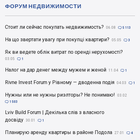
ФОРУМ НЕДВИЖИМОСТИ
Стоит ли сейчас покупать недвижимость?
06.08

5 113
На що звертати увагу при покупці квартири?
05.05

3
Як ви ведете облік витрат по оренді нерухомості?
03.05

1
Налог на дар денег между мужем и женой
11.04

1
Rivne Invest Forum у Рівному — дводенна подія
04.03

1
Нужны или не нужны риэлторы? Не понимаю!
03.02

1 503
Lviv Build Forum | Декілька слів з власного
досвіду
30.01

1
Планирую аренду квартиры в районе Подола
27.01

4