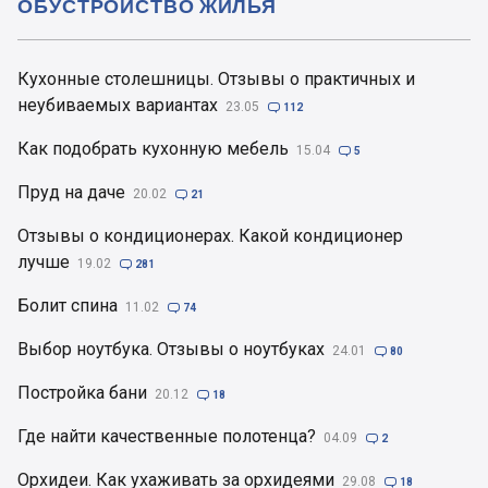
ОБУСТРОЙСТВО ЖИЛЬЯ
Кухонные столешницы. Отзывы о практичных и
неубиваемых вариантах
23.05

112
Как подобрать кухонную мебель
15.04

5
Пруд на даче
20.02

21
Отзывы о кондиционерах. Какой кондиционер
лучше
19.02

281
Болит спина
11.02

74
Выбор ноутбука. Отзывы о ноутбуках
24.01

80
Постройка бани
20.12

18
Где найти качественные полотенца?
04.09

2
Орхидеи. Как ухаживать за орхидеями
29.08

18