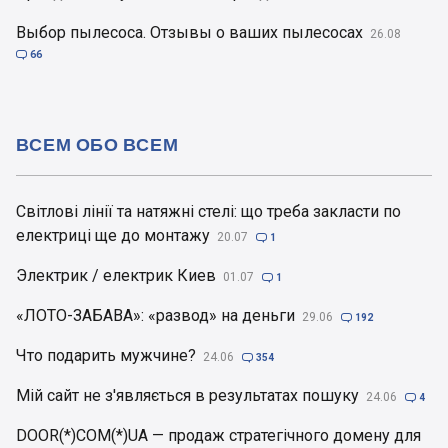
Выбор пылесоса. Отзывы о ваших пылесосах
26.08

66
ВСЕМ ОБО ВСЕМ
Світлові лінії та натяжні стелі: що треба закласти по
електриці ще до монтажу
20.07

1
Электрик / електрик Киев
01.07

1
«ЛОТО-ЗАБАВА»: «развод» на деньги
29.06

192
Что подарить мужчине?
24.06

354
Мій сайт не з'являється в результатах пошуку
24.06

4
DOOR(*)COM(*)UA — продаж стратегічного домену для