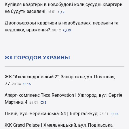
Купівля квартири в новобудові коли сусудні квартири
не будуть заселені
16.01

2
Двоповерхові квартири в новобудовах, переваги та
недоліки, враження?
30.12

13
ЖК ГОРОДОВ УКРАИНЫ
ЖК "Александровский 2", Запорожье, ул. Почтовая,
77
20.04

16
Апарт-комплекс Тиса Renovation | Ужгород. вул. Сергія
Мартина, 4
29.01

3
Львів, вул. Бережанська, 54 | Інтергал-Буд
26.01

33
ЖК Grand Palace | Хмельницький, вул. Подільська,