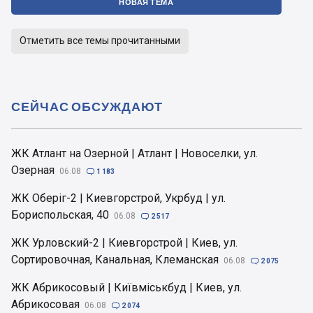
НОВАЯ ТЕМА
Отметить все темы прочитанными
СЕЙЧАС ОБСУЖДАЮТ
ЖК Атлант на Озерной | Атлант | Новоселки, ул.
Озерная
06.08

1 183
ЖК Оберіг-2 | Киевгорстрой, Укрбуд | ул.
Бориспольская, 40
06.08

2 517
ЖК Урловский-2 | Киевгорстрой | Киев, ул.
Сортировочная, Канальная, Клеманская
06.08

2 075
ЖК Абрикосовый | Київміськбуд | Киев, ул.
Абрикосовая
06.08

2 074