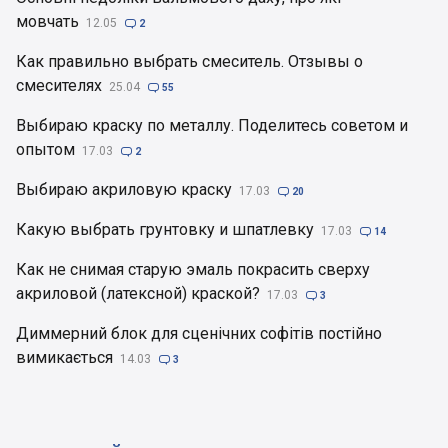
мовчать
12.05

2
Как правильно выбрать смеситель. Отзывы о
смесителях
25.04

55
Выбираю краску по металлу. Поделитесь советом и
опытом
17.03

2
Выбираю акриловую краску
17.03

20
Какую выбрать грунтовку и шпатлевку
17.03

14
Как не снимая старую эмаль покрасить сверху
акриловой (латексной) краской?
17.03

3
Диммерний блок для сценічних софітів постійно
вимикається
14.03

3