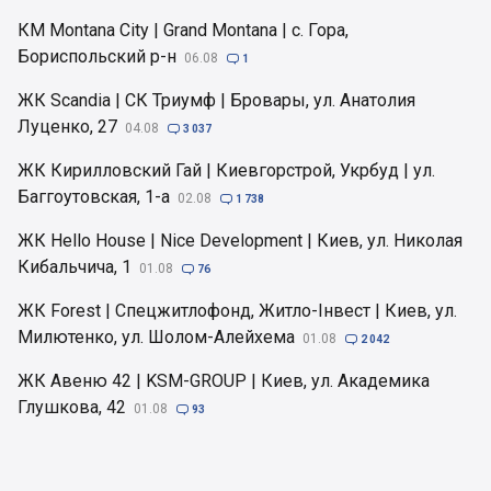
КМ Montana City | Grand Montana | с. Гора,
Бориспольский р-н
06.08

1
ЖК Scandia | СК Триумф | Бровары, ул. Анатолия
Луценко, 27
04.08

3 037
ЖК Кирилловский Гай | Киевгорстрой, Укрбуд | ул.
Баггоутовская, 1-а
02.08

1 738
ЖК Hello House | Nice Development | Киев, ул. Николая
Кибальчича, 1
01.08

76
ЖК Forest | Спецжитлофонд, Житло-Інвест | Киев, ул.
Милютенко, ул. Шолом-Алейхема
01.08

2 042
ЖК Авеню 42 | KSM-GROUP | Киев, ул. Академика
Глушкова, 42
01.08

93