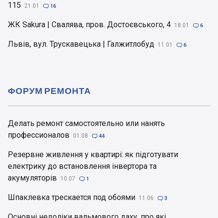
115
21.01

16
ЖК Sakura | Свалява, пров. Достоєвського, 4
18.01

6
Львів, вул. Трускавецька | Галжитлобуд
11.01

6
ФОРУМ РЕМОНТА
Делать ремонт самостоятельно или нанять
профессионалов
01.08

44
Резервне живлення у квартирі: як підготувати
електрику до встановлення інвертора та
акумуляторів
10.07

1
Шпаклевка трескается под обоями
11.06

3
Основні недоліки вальмового даху, про які