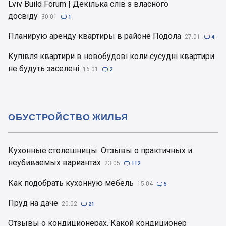
Lviv Build Forum | Декілька слів з власного
досвіду
30.01

1
Планирую аренду квартиры в районе Подола
27.01

4
Купівля квартири в новобудові коли сусудні квартири
не будуть заселені
16.01

2
ОБУСТРОЙСТВО ЖИЛЬЯ
Кухонные столешницы. Отзывы о практичных и
неубиваемых вариантах
23.05

112
Как подобрать кухонную мебель
15.04

5
Пруд на даче
20.02

21
Отзывы о кондиционерах. Какой кондиционер