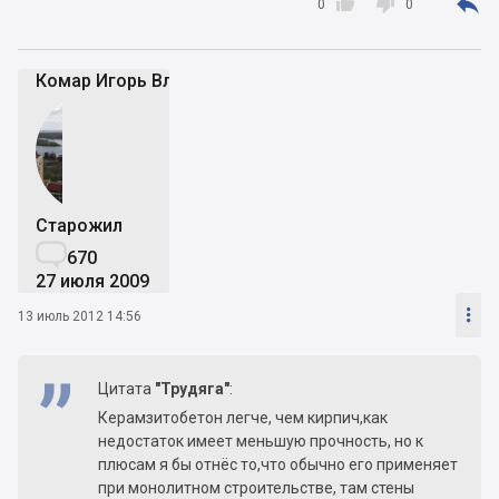



0
0
Комар Игорь Владимирович
Старожил

670
27 июля 2009

13 июль 2012 14:56
Цитата
"Трудяга"
:
Керамзитобетон легче, чем кирпич,как
недостаток имеет меньшую прочность, но к
плюсам я бы отнёс то,что обычно его применяет
при монолитном строительстве, там стены