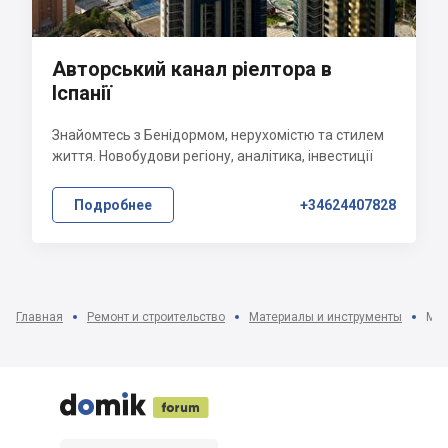
Авторський канал ріелтора в
Іспанії
Знайомтесь з Бенідормом, нерухомістю та стилем
життя. Новобудови регіону, аналітика, інвестиції
Подробнее
+34624407828
Главная
Ремонт и строительство
Материалы и инструменты
Мат




