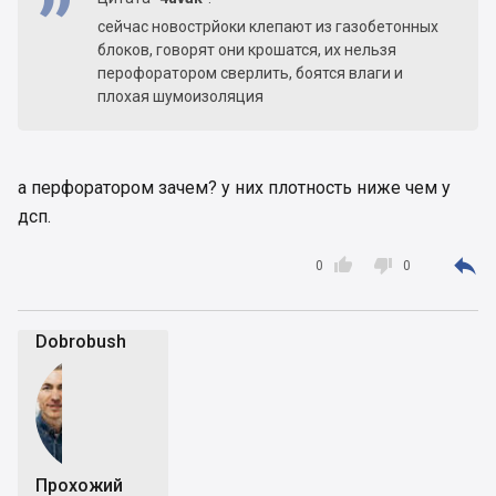
сейчас новострйоки клепают из газобетонных
блоков, говорят они крошатся, их нельзя
перофоратором сверлить, боятся влаги и
плохая шумоизоляция
а перфоратором зачем? у них плотность ниже чем у
дсп.



0
0
Dobrobush
Прохожий