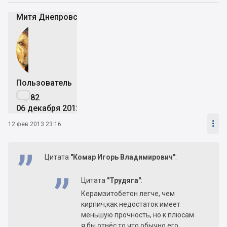
Митя Днепровский
Пользователь

82
06 декабря 2012

12 фев 2013 23:16
Цитата
"Комар Игорь Владимирович"
:
Цитата
"Трудяга"
:
Керамзитобетон легче, чем
кирпич,как недостаток имеет
меньшую прочность, но к плюсам
я бы отнёс то,что обычно его