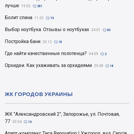
лучше
19.02

281
Болит спина
11.02

74
Выбор ноутбука. Отзывы о ноутбуках
24.01

80
Постройка бани
20.12

18
Где найти качественные полотенца?
04.09

2
Орхидеи. Как ухаживать за орхидеями
29.08

18
ЖК ГОРОДОВ УКРАИНЫ
ЖК "Александровский 2", Запорожье, ул. Почтовая,
77
20.04

16
Апарт-комплекс Тиса Renovation | Ужгород. вул. Сергія