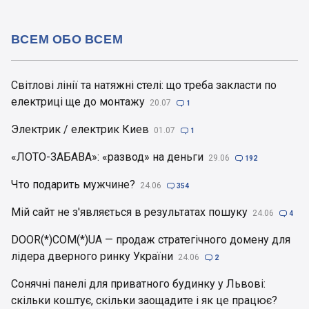
ВСЕМ ОБО ВСЕМ
Світлові лінії та натяжні стелі: що треба закласти по
електриці ще до монтажу
20.07

1
Электрик / електрик Киев
01.07

1
«ЛОТО-ЗАБАВА»: «развод» на деньги
29.06

192
Что подарить мужчине?
24.06

354
Мій сайт не з'являється в результатах пошуку
24.06

4
DOOR(*)COM(*)UA — продаж стратегічного домену для
лідера дверного ринку України
24.06

2
Сонячні панелі для приватного будинку у Львові:
скільки коштує, скільки заощадите і як це працює?