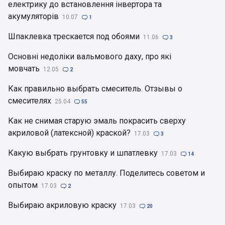
електрику до встановлення інвертора та
акумуляторів
10.07

1
Шпаклевка трескается под обоями
11.06

3
Основні недоліки вальмового даху, про які
мовчать
12.05

2
Как правильно выбрать смеситель. Отзывы о
смесителях
25.04

55
Как не снимая старую эмаль покрасить сверху
акриловой (латексной) краской?
17.03

3
Какую выбрать грунтовку и шпатлевку
17.03

14
Выбираю краску по металлу. Поделитесь советом и
опытом
17.03

2
Выбираю акриловую краску
17.03

20