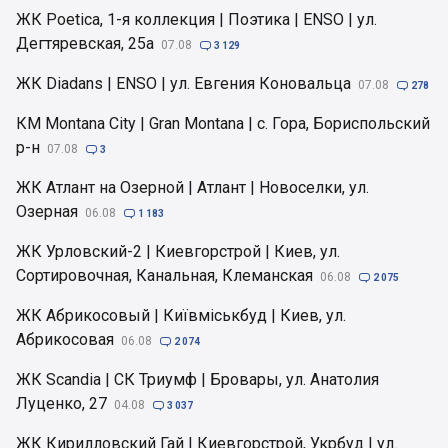
ЖК Poetica, 1-я коллекция | Поэтика | ENSO | ул.
Дегтяревская, 25а
07.08

3 129
ЖК Diadans | ENSO | ул. Евгения Коновальца
07.08

278
КМ Montana City | Gran Montana | с. Гора, Бориспольский
р-н
07.08

3
ЖК Атлант на Озерной | Атлант | Новоселки, ул.
Озерная
06.08

1 183
ЖК Урловский-2 | Киевгорстрой | Киев, ул.
Сортировочная, Канальная, Клеманская
06.08

2 075
ЖК Абрикосовый | Київміськбуд | Киев, ул.
Абрикосовая
06.08

2 074
ЖК Scandia | СК Триумф | Бровары, ул. Анатолия
Луценко, 27
04.08

3 037
ЖК Кирилловский Гай | Киевгорстрой, Укрбуд | ул.