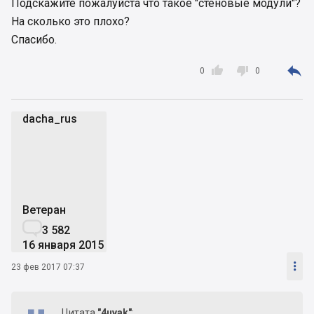
Подскажите пожалуйста что такое "стеновые модули"?
На сколько это плохо?
Спасибо.



0
0
dacha_rus
d
Ветеран

3 582
16 января 2015

23 фев 2017 07:37
Цитата
"4uvak"
: