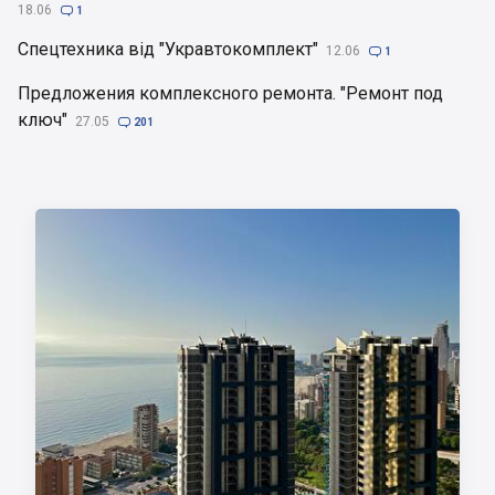
18.06

1
Спецтехника від "Укравтокомплект"
12.06

1
Предложения комплексного ремонта. "Ремонт под
ключ"
27.05

201