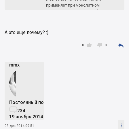
применяет при монолитном
строительстве, там стены более
ровные, чем при строительстве
кирпичных домов.
А это еще почему? :)
Кто Вам сказал, что кирпич прочнее
керамзитобетона?? По прочности с



0
0
керамзитобетоном с кирпича сравнится разве
что керамический. Добавьте к этому
устойчивость керамзитобетона к низким
mmx
температурам, довольно хорошее
теплозбережение и шумоизоляцию.
Но я бы выбрал кирпич
Постоянный пользователь

234
19 ноября 2014

03 дек 2014 09:51