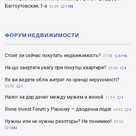
Баггоутовская, 1-а
02.08

1 738
ФОРУМ НЕДВИЖИМОСТИ
Стоит ли сейчас покупать недвижимость?
07.08

5 116
На що звертати увагу при покупці квартири?
05.05

3
Як ви ведете облік витрат по оренді нерухомості?
03.05

1
Налог на дар денег между мужем и женой
11.04

1
Rivne Invest Forum у Рівному — дводенна подія
04.03

1
Нужны или не нужны риэлторы? Не понимаю!
03.02

1 503