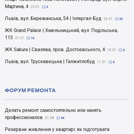
Мартина, 4
29.01

3
Львів, вул. Бережанська, 54 | Інтергал-Буд
26.01

33
ЖК Grand Palace | Хмельницький, вул. Подільська,
115
21.01

16
ЖК Sakura | Свалява, пров. Достоєвського, 4
18.01

6
Львів, вул. Трускавецька | Галжитлобуд
11.01

6
ФОРУМ РЕМОНТА
Делать ремонт самостоятельно или нанять
профессионалов
01.08

44
Резервне живлення у квартирі: як підготувати