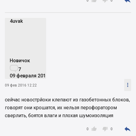



0
0
4uvak
4
Новичок

7
09 февраля 2016

09 фев 2016 12:22
сейчас новострйоки клепают из газобетонных блоков,
говорят они крошатся, их нельзя перофоратором
сверлить, боятся влаги и плохая шумоизоляция



0
0