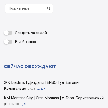

Следить за темой
В избранное

СЕЙЧАС ОБСУЖДАЮТ
ЖК Diadans | Диаданс | ENSO | ул. Евгения
Коновальца
07.08

277
КМ Montana City | Gran Montana | с. Гора, Бориспольский
р-н
07.08

3