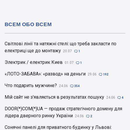
ВСЕМ ОБО ВСЕМ
Світлові лінії та натяжні стелі: що треба закласти по
електриці ще до монтажу
20.07

1
Электрик / електрик Киев
01.07

1
«ЛОТО-ЗАБАВА»: «развод» на деньги
29.06

192
Что подарить мужчине?
24.06

354
Мій сайт не з'являється в результатах пошуку
24.06

4
DOOR(*)COM(*)UA — продаж стратегічного домену для
лідера дверного ринку України
24.06

2
Сонячні панелі для приватного будинку у Львові: