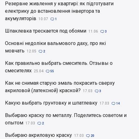
Резервне живлення у квартирі: як підготувати
електрику до встановлення інвертора та
акумуляторів
10.07

1
Шпаклевка трескается под обоями
11.06

3
Основні недоліки вальмового даху, про які
мовчать
12.05

2
Как правильно выбрать смеситель. Отзывы о
смесителях
25.04

55
Как не снимая старую эмаль покрасить сверху
акриловой (латексной) краской?
17.03

3
Какую выбрать грунтовку и шпатлевку
17.03

14
Выбираю краску по металлу. Поделитесь советом и
опытом
17.03

2
Выбираю акриловую краску
17.03

20