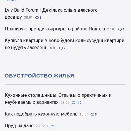

1 503
Lviv Build Forum | Декілька слів з власного
досвіду
30.01

1
Планирую аренду квартиры в районе Подола
27.01

4
Купівля квартири в новобудові коли сусудні квартири
не будуть заселені
16.01

2
ОБУСТРОЙСТВО ЖИЛЬЯ
Кухонные столешницы. Отзывы о практичных и
неубиваемых вариантах
23.05

112
Как подобрать кухонную мебель
15.04

5
Пруд на даче
20.02

21