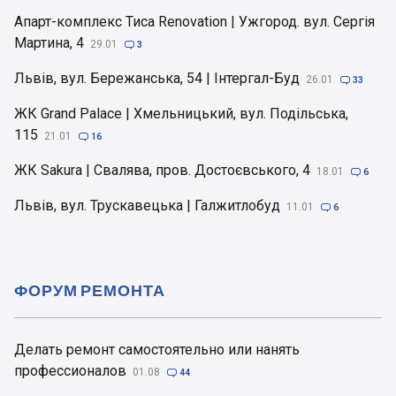
Апарт-комплекс Тиса Renovation | Ужгород. вул. Сергія
Мартина, 4
29.01

3
Львів, вул. Бережанська, 54 | Інтергал-Буд
26.01

33
ЖК Grand Palace | Хмельницький, вул. Подільська,
115
21.01

16
ЖК Sakura | Свалява, пров. Достоєвського, 4
18.01

6
Львів, вул. Трускавецька | Галжитлобуд
11.01

6
ФОРУМ РЕМОНТА
Делать ремонт самостоятельно или нанять
профессионалов
01.08

44