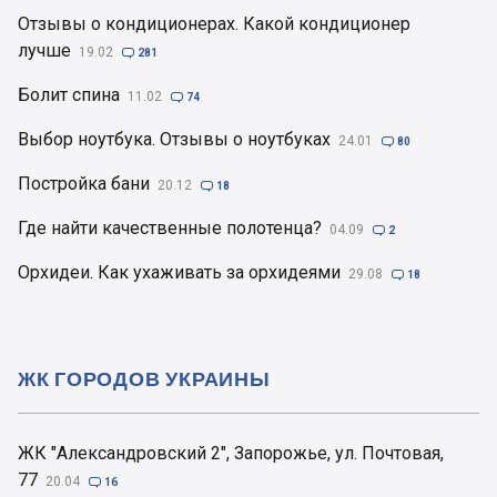
Отзывы о кондиционерах. Какой кондиционер
лучше
19.02

281
Болит спина
11.02

74
Выбор ноутбука. Отзывы о ноутбуках
24.01

80
Постройка бани
20.12

18
Где найти качественные полотенца?
04.09

2
Орхидеи. Как ухаживать за орхидеями
29.08

18
ЖК ГОРОДОВ УКРАИНЫ
ЖК "Александровский 2", Запорожье, ул. Почтовая,
77
20.04

16