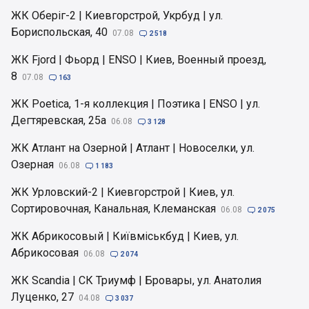
ЖК Оберіг-2 | Киевгорстрой, Укрбуд | ул.
Бориспольская, 40
07.08

2 518
ЖК Fjord | Фьорд | ENSO | Киев, Военный проезд,
8
07.08

163
ЖК Poetica, 1-я коллекция | Поэтика | ENSO | ул.
Дегтяревская, 25а
06.08

3 128
ЖК Атлант на Озерной | Атлант | Новоселки, ул.
Озерная
06.08

1 183
ЖК Урловский-2 | Киевгорстрой | Киев, ул.
Сортировочная, Канальная, Клеманская
06.08

2 075
ЖК Абрикосовый | Київміськбуд | Киев, ул.
Абрикосовая
06.08

2 074
ЖК Scandia | СК Триумф | Бровары, ул. Анатолия
Луценко, 27
04.08

3 037