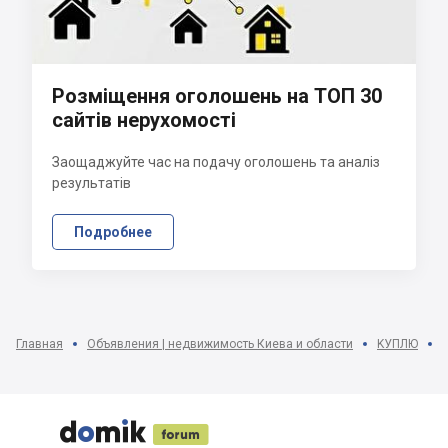
Розміщення оголошень на ТОП 30
сайтів нерухомості
Заощаджуйте час на подачу оголошень та аналіз
результатів
Подробнее
Главная
Объявления | недвижимость Киева и области
KУПЛЮ




