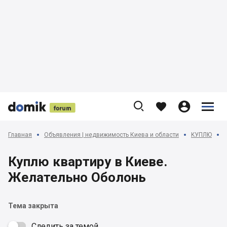











Главная
Объявления | недвижимость Киева и области
KУПЛЮ
Куплю квартиру в Киеве.
Желательно Оболонь
Тема закрыта
Следить за темой