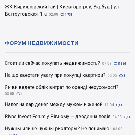
ЖК Кирилловский Гай | Киевгорстрой, Укрбуд | ул.
Баггоутовская, 1-а
02.08

1 738
ФОРУМ НЕДВИЖИМОСТИ
Стоит ли сейчас покупать недвижимость?
07.08

5 116
На що звертати увагу при покупці квартири?
05.05

3
Як ви ведете облік витрат по оренді нерухомості?
03.05

1
Налог на дар денег между мужем и женой
11.04

1
Rivne Invest Forum у Рівному — дводенна подія
04.03

1
Нужны или не нужны риэлторы? Не понимаю!
03.02