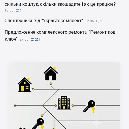
скільки коштує, скільки заощадите і як це працює?
18.06

1
Спецтехника від "Укравтокомплект"
12.06

1
Предложения комплексного ремонта. "Ремонт под
ключ"
27.05

201