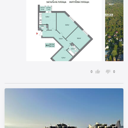


0
0