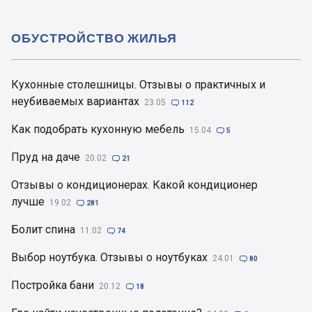
ОБУСТРОЙСТВО ЖИЛЬЯ
Кухонные столешницы. Отзывы о практичных и
неубиваемых вариантах
23.05

112
Как подобрать кухонную мебель
15.04

5
Пруд на даче
20.02

21
Отзывы о кондиционерах. Какой кондиционер
лучше
19.02

281
Болит спина
11.02

74
Выбор ноутбука. Отзывы о ноутбуках
24.01

80
Постройка бани
20.12

18