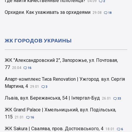
Где найти качественные полотенца?
04.09

2
Орхидеи. Как ухаживать за орхидеями
29.08

18
ЖК ГОРОДОВ УКРАИНЫ
ЖК "Александровский 2", Запорожье, ул. Почтовая,
77
20.04

16
Апарт-комплекс Тиса Renovation | Ужгород. вул. Сергія
Мартина, 4
29.01

3
Львів, вул. Бережанська, 54 | Інтергал-Буд
26.01

33
ЖК Grand Palace | Хмельницький, вул. Подільська,
115
21.01

16
ЖК Sakura | Свалява, пров. Достоєвського, 4
18.01

6