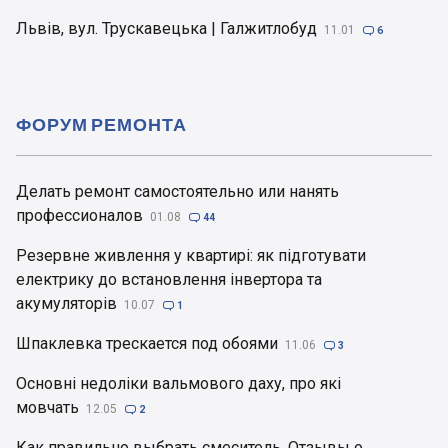
Львів, вул. Трускавецька | Галжитлобуд
11.01

6
ФОРУМ РЕМОНТА
Делать ремонт самостоятельно или нанять
профессионалов
01.08

44
Резервне живлення у квартирі: як підготувати
електрику до встановлення інвертора та
акумуляторів
10.07

1
Шпаклевка трескается под обоями
11.06

3
Основні недоліки вальмового даху, про які
мовчать
12.05

2
Как правильно выбрать смеситель. Отзывы о