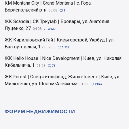
КМ Montana City | Grand Montana | с. Гора,
Бориспольский р-н
06.08

1
ЖК Scandia | СК Триумф | Бровары, ул. Анатолия
Луценко, 27
04.08

3 037
ЖК Кирилловский Гай | Киевгорстрой, Укрбуд | ул.
Баггоутовская, 1-а
02.08

1 738
ЖК Hello House | Nice Development | Киев, ул. Николая
Кибальчича, 1
01.08

76
ЖК Forest | Спецжитлофонд, Житло-Інвест | Киев, ул.
Милютенко, ул. Шолом-Алейхема
01.08

2 042
ФОРУМ НЕДВИЖИМОСТИ