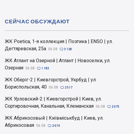
СЕЙЧАС ОБСУЖДАЮТ
ЖК Poetica, 1-я коллекция | Поэтика | ENSO | ул.
Дегтяревская, 25а
06.08

3 128
ЖК Атлант на Озерной | Атлант | Новоселки, ул.
Озерная
06.08

1 183
ЖК Оберіг-2 | Киевгорстрой, Укрбуд | ул.
Бориспольская, 40
06.08

2 517
ЖК Урловский-2 | Киевгорстрой | Киев, ул.
Сортировочная, Канальная, Клеманская
06.08

2 075
ЖК Абрикосовый | Київміськбуд | Киев, ул.
Абрикосовая
06.08

2 074