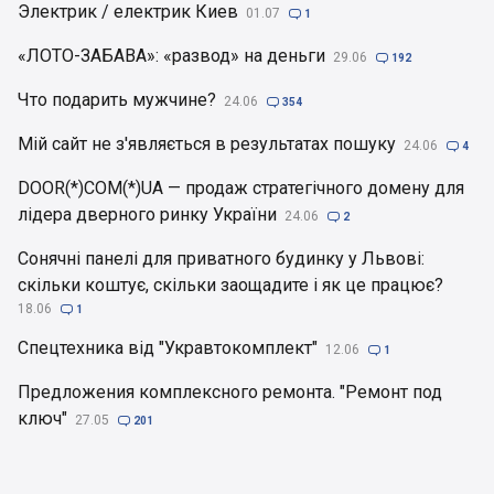
Электрик / електрик Киев
01.07

1
«ЛОТО-ЗАБАВА»: «развод» на деньги
29.06

192
Что подарить мужчине?
24.06

354
Мій сайт не з'являється в результатах пошуку
24.06

4
DOOR(*)COM(*)UA — продаж стратегічного домену для
лідера дверного ринку України
24.06

2
Сонячні панелі для приватного будинку у Львові:
скільки коштує, скільки заощадите і як це працює?
18.06

1
Спецтехника від "Укравтокомплект"
12.06

1
Предложения комплексного ремонта. "Ремонт под
ключ"
27.05

201