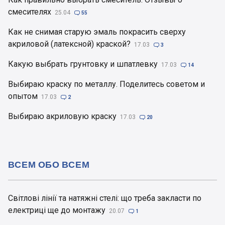
смесителях
25.04

55
Как не снимая старую эмаль покрасить сверху
акриловой (латексной) краской?
17.03

3
Какую выбрать грунтовку и шпатлевку
17.03

14
Выбираю краску по металлу. Поделитесь советом и
опытом
17.03

2
Выбираю акриловую краску
17.03

20
ВСЕМ ОБО ВСЕМ
Світлові лінії та натяжні стелі: що треба закласти по
електриці ще до монтажу
20.07

1