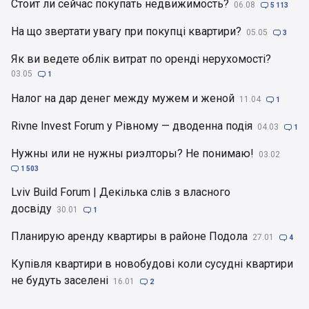
Стоит ли сейчас покупать недвижимость?
06.08

5 113
На що звертати увагу при покупці квартири?
05.05

3
Як ви ведете облік витрат по оренді нерухомості?
03.05

1
Налог на дар денег между мужем и женой
11.04

1
Rivne Invest Forum у Рівному — дводенна подія
04.03

1
Нужны или не нужны риэлторы? Не понимаю!
03.02

1 503
Lviv Build Forum | Декілька слів з власного
досвіду
30.01

1
Планирую аренду квартиры в районе Подола
27.01

4
Купівля квартири в новобудові коли сусудні квартири
не будуть заселені
16.01

2