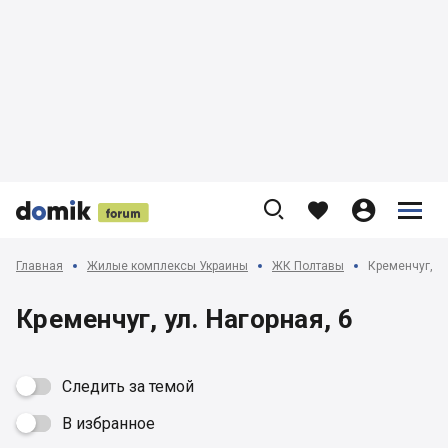











Главная
Жилые комплексы Украины
ЖК Полтавы
Кременчуг, ул
Кременчуг, ул. Нагорная, 6
Следить за темой
В избранное
