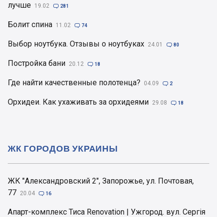
лучше
19.02

281
Болит спина
11.02

74
Выбор ноутбука. Отзывы о ноутбуках
24.01

80
Постройка бани
20.12

18
Где найти качественные полотенца?
04.09

2
Орхидеи. Как ухаживать за орхидеями
29.08

18
ЖК ГОРОДОВ УКРАИНЫ
ЖК "Александровский 2", Запорожье, ул. Почтовая,
77
20.04

16
Апарт-комплекс Тиса Renovation | Ужгород. вул. Сергія