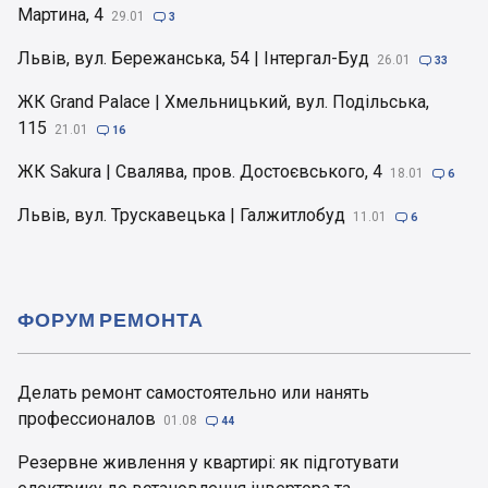
Мартина, 4
29.01

3
Львів, вул. Бережанська, 54 | Інтергал-Буд
26.01

33
ЖК Grand Palace | Хмельницький, вул. Подільська,
115
21.01

16
ЖК Sakura | Свалява, пров. Достоєвського, 4
18.01

6
Львів, вул. Трускавецька | Галжитлобуд
11.01

6
ФОРУМ РЕМОНТА
Делать ремонт самостоятельно или нанять
профессионалов
01.08

44
Резервне живлення у квартирі: як підготувати