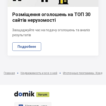
Розміщення оголошень на ТОП 30
сайтів нерухомості
Заощаджуйте час на подачу оголошень та аналіз
результатів
Подробнее
Главная
Недвижимость и все о ней
Ипотечные программы. Кредит




