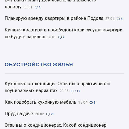
досвіду
30.01

1
Планирую аренду квартиры в районе Подола
27.01

4
Купівля квартири в новобудові коли сусудні квартири
не будуть заселені
16.01

2
ОБУСТРОЙСТВО ЖИЛЬЯ
Кухонные столешницы. Отзывы о практичных и
неубиваемых вариантах
23.05

112
Как подобрать кухонную мебель
15.04

5
Пруд на даче
20.02

21
Отзывы о кондиционерах. Какой кондиционер