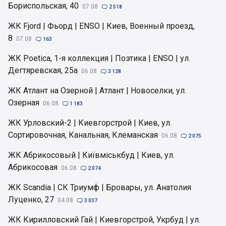
Бориспольская, 40
07.08

2 518
ЖК Fjord | Фьорд | ENSO | Киев, Военный проезд,
8
07.08

163
ЖК Poetica, 1-я коллекция | Поэтика | ENSO | ул.
Дегтяревская, 25а
06.08

3 128
ЖК Атлант на Озерной | Атлант | Новоселки, ул.
Озерная
06.08

1 183
ЖК Урловский-2 | Киевгорстрой | Киев, ул.
Сортировочная, Канальная, Клеманская
06.08

2 075
ЖК Абрикосовый | Київміськбуд | Киев, ул.
Абрикосовая
06.08

2 074
ЖК Scandia | СК Триумф | Бровары, ул. Анатолия
Луценко, 27
04.08

3 037
ЖК Кирилловский Гай | Киевгорстрой, Укрбуд | ул.