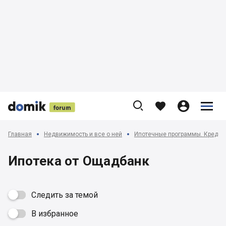











Главная
Недвижимость и все о ней
Ипотечные программы. Кредит
Ипотека от Ощадбанк
Следить за темой
В избранное
