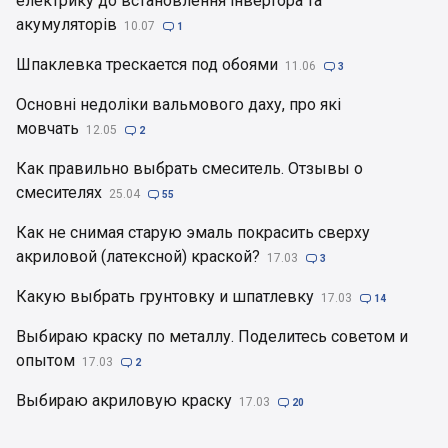
електрику до встановлення інвертора та
акумуляторів
10.07

1
Шпаклевка трескается под обоями
11.06

3
Основні недоліки вальмового даху, про які
мовчать
12.05

2
Как правильно выбрать смеситель. Отзывы о
смесителях
25.04

55
Как не снимая старую эмаль покрасить сверху
акриловой (латексной) краской?
17.03

3
Какую выбрать грунтовку и шпатлевку
17.03

14
Выбираю краску по металлу. Поделитесь советом и
опытом
17.03

2
Выбираю акриловую краску
17.03

20