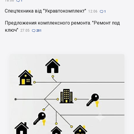
18.06

1
Спецтехника від "Укравтокомплект"
12.06

1
Предложения комплексного ремонта. "Ремонт под
ключ"
27.05

201