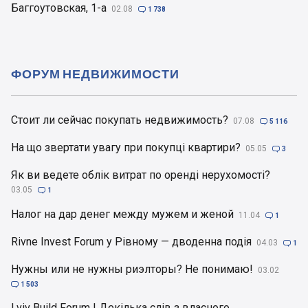
Баггоутовская, 1-а
02.08

1 738
ФОРУМ НЕДВИЖИМОСТИ
Стоит ли сейчас покупать недвижимость?
07.08

5 116
На що звертати увагу при покупці квартири?
05.05

3
Як ви ведете облік витрат по оренді нерухомості?
03.05

1
Налог на дар денег между мужем и женой
11.04

1
Rivne Invest Forum у Рівному — дводенна подія
04.03

1
Нужны или не нужны риэлторы? Не понимаю!
03.02

1 503
Lviv Build Forum | Декілька слів з власного