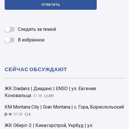
ОТВЕТИТЬ
Следить за темой
В избранное

СЕЙЧАС ОБСУЖДАЮТ
ЖК Diadans | Диаданс | ENSO | ул. Евгения
Коновальца
07.08

277
КМ Montana City | Gran Montana | с. Гора, Бориспольский
р-н
07.08

3
ЖК Оберіг-2 | Киевгорстрой, Укрбуд | ул.