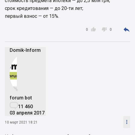
стоимость предмета ипотеки — до 2,5 млн грн;
срок кредитования — до 20-ти лет;
первый взнос — от 15%.



0
0
Domik-Inform


forum bot

11 460
03 апреля 2017

10 март 2021 18:21