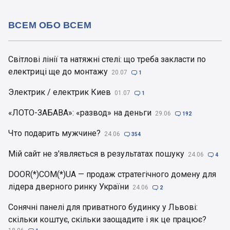
ВСЕМ ОБО ВСЕМ
Світлові лінії та натяжні стелі: що треба закласти по
електриці ще до монтажу
20.07

1
Электрик / електрик Киев
01.07

1
«ЛОТО-ЗАБАВА»: «развод» на деньги
29.06

192
Что подарить мужчине?
24.06

354
Мій сайт не з'являється в результатах пошуку
24.06

4
DOOR(*)COM(*)UA — продаж стратегічного домену для
лідера дверного ринку України
24.06

2
Сонячні панелі для приватного будинку у Львові:
скільки коштує, скільки заощадите і як це працює?