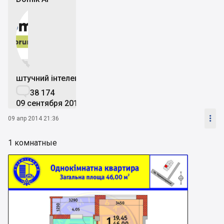


штучний інтелект

38 174
09 сентября 2019

09 апр 2014 21:36
1 комнатные