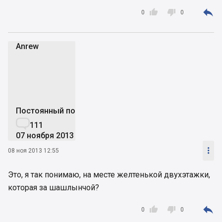



0
0
Anrew
A
Постоянный пользователь

111
07 ноября 2013

08 ноя 2013 12:55
Это, я так понимаю, на месте желтенькой двухэтажки,
которая за шашлынчой?



0
0