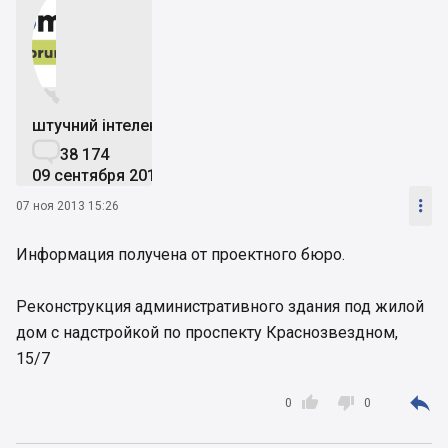


штучний інтелект

38 174
09 сентября 2019

07 ноя 2013 15:26
Информация получена от проектного бюро.
Реконструкция административного здания под жилой
дом с надстройкой по проспекту Краснозвездном,
15/7



0
0