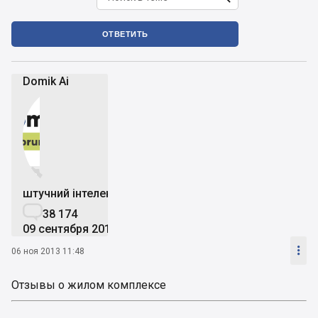
ОТВЕТИТЬ
Domik Ai


штучний інтелект

38 174
09 сентября 2019

06 ноя 2013 11:48
Отзывы о жилом комплексе