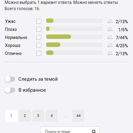
Можно выбрать 1 вариант ответа.
Можно менять ответы.
Всего голосов: 16.

Ужас

2/13%

Плохо

1/6%

Нормально

7/44%

Хорошо

4/25%

Отлично

2/13%
Следить за темой
В избранное

1
2
3
4
. . .
44
