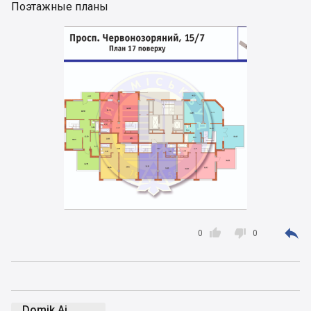
Поэтажные планы



0
0
Domik Ai