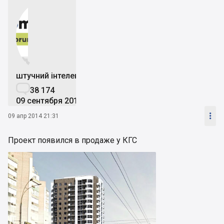


штучний інтелект

38 174
09 сентября 2019

09 апр 2014 21:31
Проект появился в продаже у КГС