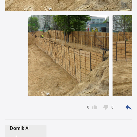



0
0
Domik Ai