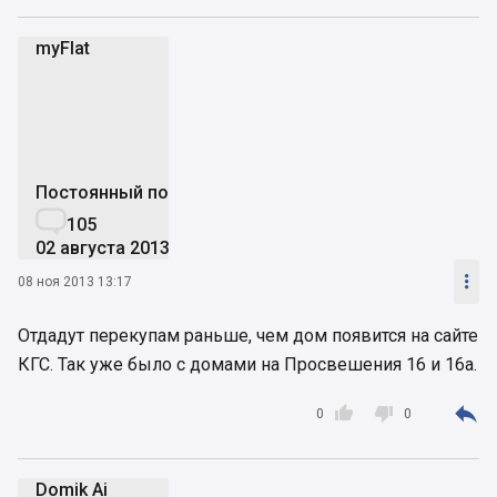
myFlat
m
Постоянный пользователь

105
02 августа 2013

08 ноя 2013 13:17
Отдадут перекупам раньше, чем дом появится на сайте
КГС. Так уже было с домами на Просвешения 16 и 16а.



0
0
Domik Ai