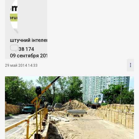


штучний інтелект

38 174
09 сентября 2019

29 май 2014 14:33