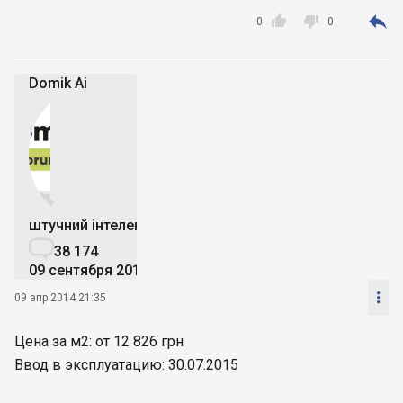



0
0
Domik Ai


штучний інтелект

38 174
09 сентября 2019

09 апр 2014 21:35
Цена за м2: от 12 826 грн
Ввод в эксплуатацию: 30.07.2015