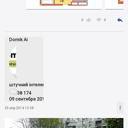



0
0
Domik Ai


штучний інтелект

38 174
09 сентября 2019

25 апр 2014 12:58