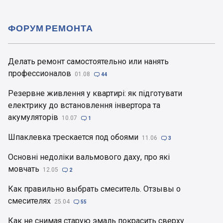
ФОРУМ РЕМОНТА
Делать ремонт самостоятельно или нанять
профессионалов
01.08

44
Резервне живлення у квартирі: як підготувати
електрику до встановлення інвертора та
акумуляторів
10.07

1
Шпаклевка трескается под обоями
11.06

3
Основні недоліки вальмового даху, про які
мовчать
12.05

2
Как правильно выбрать смеситель. Отзывы о
смесителях
25.04

55
Как не снимая старую эмаль покрасить сверху