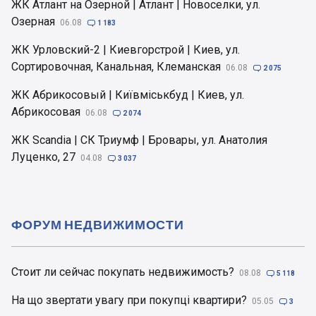
ЖК Атлант на Озерной | Атлант | Новоселки, ул.
Озерная
06.08

1 183
ЖК Урловский-2 | Киевгорстрой | Киев, ул.
Сортировочная, Канальная, Клеманская
06.08

2 075
ЖК Абрикосовый | Київміськбуд | Киев, ул.
Абрикосовая
06.08

2 074
ЖК Scandia | СК Триумф | Бровары, ул. Анатолия
Луценко, 27
04.08

3 037
ФОРУМ НЕДВИЖИМОСТИ
Стоит ли сейчас покупать недвижимость?
08.08

5 118
На що звертати увагу при покупці квартири?
05.05

3