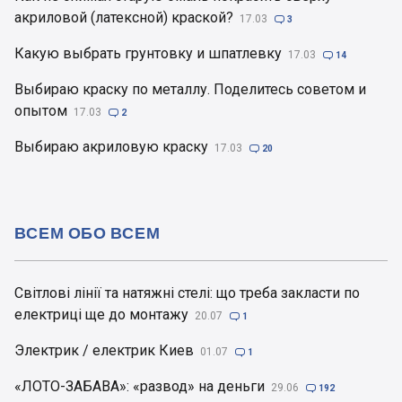
акриловой (латексной) краской?
17.03

3
Какую выбрать грунтовку и шпатлевку
17.03

14
Выбираю краску по металлу. Поделитесь советом и
опытом
17.03

2
Выбираю акриловую краску
17.03

20
ВСЕМ ОБО ВСЕМ
Світлові лінії та натяжні стелі: що треба закласти по
електриці ще до монтажу
20.07

1
Электрик / електрик Киев
01.07

1
«ЛОТО-ЗАБАВА»: «развод» на деньги
29.06

192