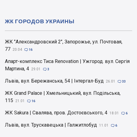
ЖК ГОРОДОВ УКРАИНЫ
ЖК "Александровский 2", Запорожье, ул. Почтовая,
77
20.04

16
Апарт-комплекс Тиса Renovation | Ужгород. вул. Сергія
Мартина, 4
29.01

3
Львів, вул. Бережанська, 54 | Інтергал-Буд
26.01

33
ЖК Grand Palace | Хмельницький, вул. Подільська,
115
21.01

16
ЖК Sakura | Свалява, пров. Достоєвського, 4
18.01

6
Львів, вул. Трускавецька | Галжитлобуд
11.01

6