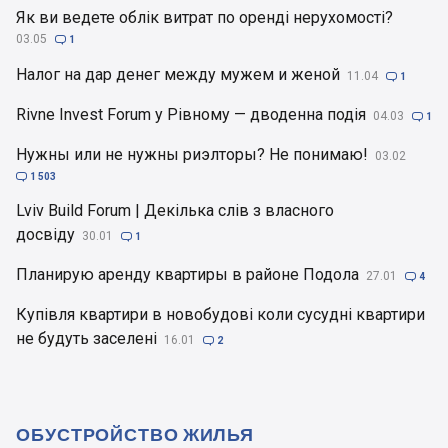
Як ви ведете облік витрат по оренді нерухомості?
03.05

1
Налог на дар денег между мужем и женой
11.04

1
Rivne Invest Forum у Рівному — дводенна подія
04.03

1
Нужны или не нужны риэлторы? Не понимаю!
03.02

1 503
Lviv Build Forum | Декілька слів з власного
досвіду
30.01

1
Планирую аренду квартиры в районе Подола
27.01

4
Купівля квартири в новобудові коли сусудні квартири
не будуть заселені
16.01

2
ОБУСТРОЙСТВО ЖИЛЬЯ