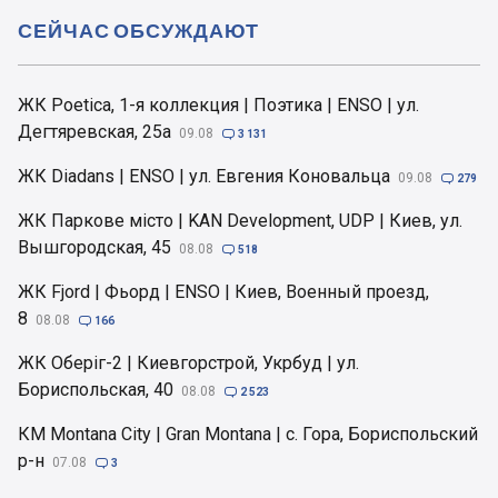
СЕЙЧАС ОБСУЖДАЮТ
ЖК Poetica, 1-я коллекция | Поэтика | ENSO | ул.
Дегтяревская, 25а
09.08

3 131
ЖК Diadans | ENSO | ул. Евгения Коновальца
09.08

279
ЖК Паркове місто | KAN Development, UDP | Киев, ул.
Вышгородская, 45
08.08

518
ЖК Fjord | Фьорд | ENSO | Киев, Военный проезд,
8
08.08

166
ЖК Оберіг-2 | Киевгорстрой, Укрбуд | ул.
Бориспольская, 40
08.08

2 523
КМ Montana City | Gran Montana | с. Гора, Бориспольский
р-н
07.08

3