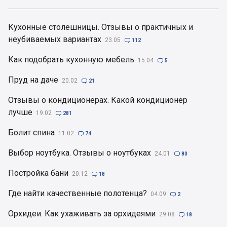
Кухонные столешницы. Отзывы о практичных и
неубиваемых вариантах
23.05

112
Как подобрать кухонную мебель
15.04

5
Пруд на даче
20.02

21
Отзывы о кондиционерах. Какой кондиционер
лучше
19.02

281
Болит спина
11.02

74
Выбор ноутбука. Отзывы о ноутбуках
24.01

80
Постройка бани
20.12

18
Где найти качественные полотенца?
04.09

2
Орхидеи. Как ухаживать за орхидеями
29.08

18