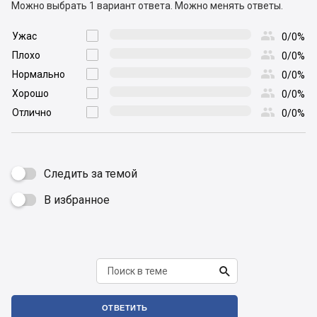
Можно выбрать 1 вариант ответа.
Можно менять ответы.

Ужас

0/0%

Плохо

0/0%

Нормально

0/0%

Хорошо

0/0%

Отлично

0/0%
Следить за темой
В избранное


ОТВЕТИТЬ