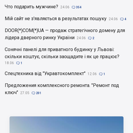
Что подарить мужчине?
24.06

354
Мій сайт не з'являється в результатах пошуку
24.06

4
DOOR(*)COM(*)UA — продаж стратегічного домену для
лідера дверного ринку України
24.06

2
Сонячні панелі для приватного будинку у Львові:
скільки коштує, скільки заощадите і як це працює?
18.06

1
Спецтехника від "Укравтокомплект"
12.06

1
Предложения комплексного ремонта. "Ремонт под
ключ"
27.05

201