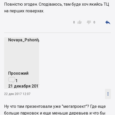
Повністю згоден. Сподіваюсь, там буде хоч якийсь ТЦ
на перших поверхах.



0
0
Novaya_Pshonlyandiya
N
Прохожий

1
21 декабря 2017

22 дек 2017 12:07
Ну что там презентовали уже "мегапроект"? Где еще
больше парковок и еще меньше деревьев и что бы