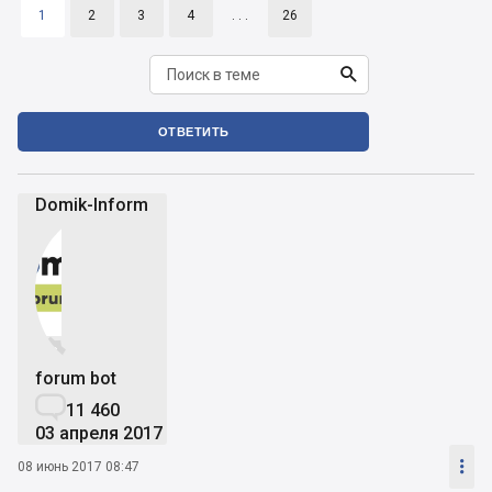
1
2
3
4
. . .
26

ОТВЕТИТЬ
Domik-Inform


forum bot

11 460
03 апреля 2017

08 июнь 2017 08:47