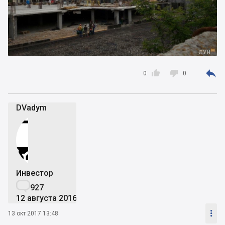



0
0
DVadym
Инвестор

927
12 августа 2016

13 окт 2017 13:48