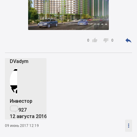



0
0
DVadym
Инвестор

927
12 августа 2016

09 июнь 2017 12:19