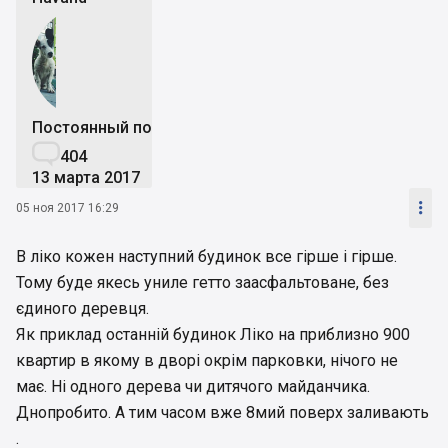
Постоянный пользователь

404
13 марта 2017

05 ноя 2017 16:29
В ліко кожен наступний будинок все гірше і гірше.
Тому буде якесь униле гетто заасфальтоване, без
єдиного деревця.
Як приклад останній будинок Ліко на приблизно 900
квартир в якому в дворі окрім парковки, нічого не
має. Ні одного дерева чи дитячого майданчика.
Днопробито. А тим часом вже 8мий поверх заливають
.