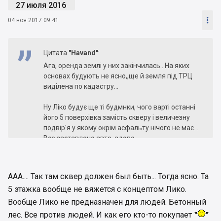
27 июля 2016

04 ноя 2017 09:41
Цитата
"Havand"
:
Ага, оренда землі у них закінчилась.. На яких
основах будують не ясно,,ще й земля під ТРЦ
виділена по кадастру...
Ну Ліко будує ще ті будмнки, чого варті останні
його 5 поверхівка замість скверу і величезну
подвір'я у якому окрім асфальту нічого не має...
Все заставлено авто, адово..
ААА.... Так там сквер должен был быть... Тогда ясно. Та
5 этажка вообще не вяжется с концептом Лико.
Вообще Лико не предназначен для людей. Бетонный
лес. Все против людей. И как его кто-то покупает