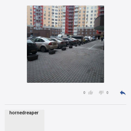



0
0
hornedreaper
h