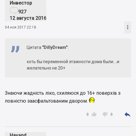
Инвестор

927
12 августа 2016

04 ноя 2017 22:18
Цитата
"DillyDream"
:
хоть бы переменной этажности дома были....и
желательно не 20+
Знаючи жадність ліко, схиляюся до 16+ поверхів з
повністю заасфальтованим двором.



0
0
Havand