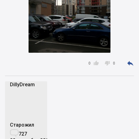



0
0
DillyDream
D
Старожил

727