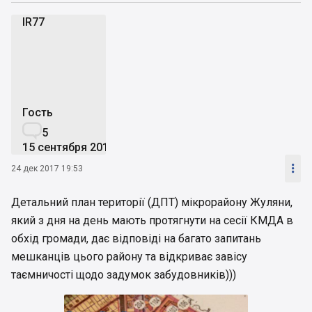
IR77
I
Гость

5
15 сентября 2017

24 дек 2017 19:53
Детальний план території (ДПТ) мікрорайону Жуляни,
який з дня на день мають протягнути на сесії КМДА в
обхід громади, дає відповіді на багато запитань
мешканців цього району та відкриває завісу
таємничості щодо задумок забудовників)))