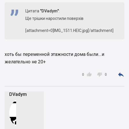
Цитата
"DVadym"
:
Ще трішки наростили поверхів
[attachment=0]IMG_1511.HEIC.jpg[/attachment]
хоть бы переменной этажности дома были....и
желательно не 20+



0
0
DVadym