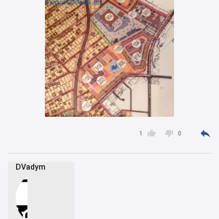



1
0
DVadym