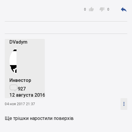



0
0
DVadym
Инвестор

927
12 августа 2016

04 ноя 2017 21:37
Ще трішки наростили поверхів