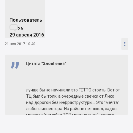
Пользователь

26
29 апреля 2016

21 ноя 2017 10:40
Цитата
"ЗлойГений"
:
лучше бы не начинали это ГЕТТО стоить. Вот от
ТЦ был бы толк, а очередные свечки от Лико
над дорогой без инфраструктуры... Это "мечта"
любого инвестора. На районе нет школ, садов,
маркета (помойка ТОП март не счет), дорога
узкая, транспортная развязка печаль. И кому
оно нАда?