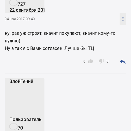

727
22 сентября 2016

04 ноя 2017 09:40
ну, раз уж строят, значит покупают, значит кому-то
нужно)
Ну а так я с Вами согласен. Лучше бы ТЦ



0
0
ЗлойГений
З
Пользователь

70