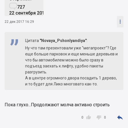

727
22 сентября 2016

22 дек 2017 16:29
Цитата
"Novaya_Pshonlyandiya"
:
Ну что там презентовали уже "мегапроект"? Где
еще больше парковок и еще меньше деревьев и
что бы автомобилем можно было сразу в
подъезд заехать к лифту, удобно пакеты
разгрузить.
А в центре огромного двора посадить 1 дерево,
и то будет для Лико многовато как-то.
Пока глухо...Продолжают молча активно строить



0
0