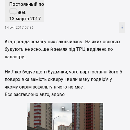
Постоянный пользователь

404
13 марта 2017

14 окт 2017 07:36
Ага, оренда землі у них закінчилась.. На яких основах
будують не ясно,,ще й земля під ТРЦ виділена по
кадастру...
Ну Ліко будує ще ті будмнки, чого варті останні його 5
поверхівка замість скверу і величезну подвір'я у
якому окрім асфальту нічого не має...
Все заставлено авто, адово..
П....