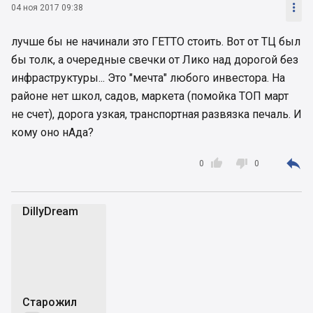

04 ноя 2017 09:38
лучше бы не начинали это ГЕТТО стоить. Вот от ТЦ был
бы толк, а очередные свечки от Лико над дорогой без
инфраструктуры... Это "мечта" любого инвестора. На
районе нет школ, садов, маркета (помойка ТОП март
не счет), дорога узкая, транспортная развязка печаль. И
кому оно нАда?



0
0
DillyDream
D
Старожил