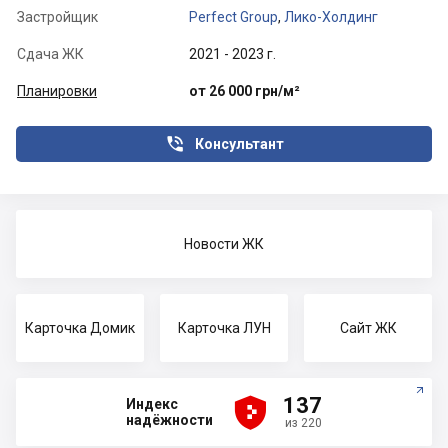
Застройщик
Perfect Group
,
Лико-Холдинг
Сдача ЖК
2021 - 2023 г.
Планировки
от 26 000 грн/м²

Консультант
Новости ЖК
Карточка Домик
Карточка ЛУН
Сайт ЖК





137
Индекс
надёжности
из 220