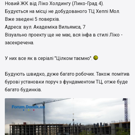
Новий ЖК від Ліко Холдингу (Лико-Град 4).
Будується на місці не добудованого ТЦ Хеппі Мол.
Вже зведені 5 поверхів.
Адреса: вул. Академіка Вильямса, 7
Візуально проекту ще не має, вся інфа в стилі Ліко -
засекречена.
У них все як в серіалі "Цілком таємно".
Будують швидко, дуже багато робочих. Також помітив
бурові установки поруч з фундаментом ТЦ, отже буде
багато будинків.