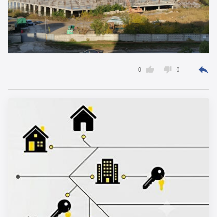



0
0