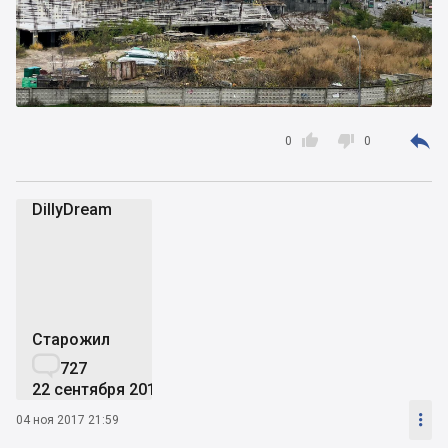



0
0
DillyDream
D
Старожил

727
22 сентября 2016

04 ноя 2017 21:59