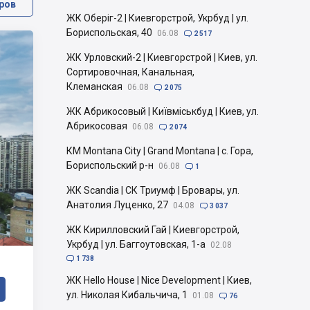
ров
ЖК Оберіг-2 | Киевгорстрой, Укрбуд | ул.
Бориспольская, 40
06.08

2 517
ЖК Урловский-2 | Киевгорстрой | Киев, ул.
Сортировочная, Канальная,
Клеманская
06.08

2 075
ЖК Абрикосовый | Київміськбуд | Киев, ул.
Абрикосовая
06.08

2 074
КМ Montana City | Grand Montana | с. Гора,
Бориспольский р-н
06.08

1
ЖК Scandia | СК Триумф | Бровары, ул.
Анатолия Луценко, 27
04.08

3 037
ЖК Кирилловский Гай | Киевгорстрой,
Укрбуд | ул. Баггоутовская, 1-а
02.08

1 738
ЖК Hello House | Nice Development | Киев,
ул. Николая Кибальчича, 1
01.08

76