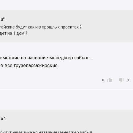
nu"
:
айские будут как и в прошлых проектах ?
дет на 1 дом ?
емецкие но название менеджер забыл ....
ов все грузопассажирские .


0
0
a "
:
будут немецкие но название менеджер забыл ....