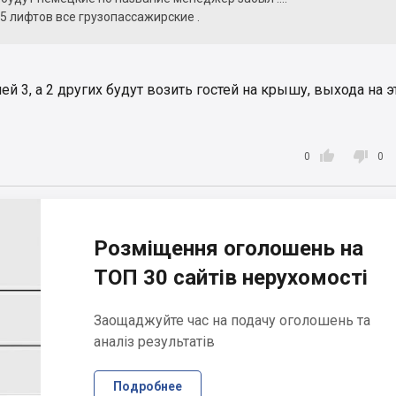
 5 лифтов все грузопассажирские .
ей 3, а 2 других будут возить гостей на крышу, выхода на 


0
0
Розміщення оголошень на
ТОП 30 сайтів нерухомості
Заощаджуйте час на подачу оголошень та
аналіз результатів
Подробнее