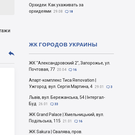
Орхидеи. Как ухаживать за
орхидеями
29.08

18
этажи
ЖК ГОРОДОВ УКРАИНЫ

ЖК "Александровский 2", Запорожье, ул.
Почтовая, 77
20.04

16
Апарт-комплекс Тиса Renovation |
Ужгород. вул. Сергія Мартина, 4
29.01

3
Львів, вул. Бережанська, 54 | Інтергал-
Буд
26.01

33
ЖК Grand Palace | Хмельницький, вул.
Подільська, 115
21.01

16
ЖК Sakura | Свалява, пров.