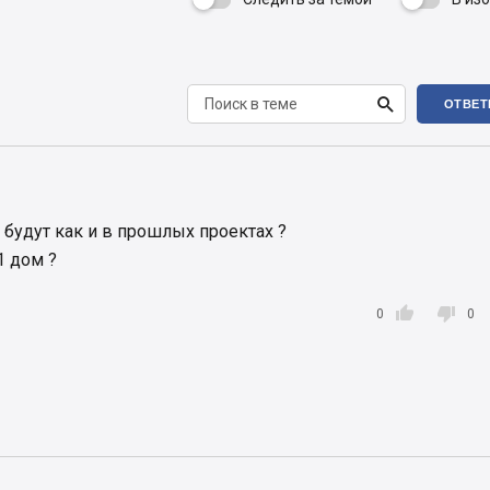

ОТВЕТ
будут как и в прошлых проектах ?
1 дом ?


0
0