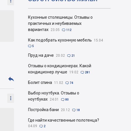

Кухонные столешницы. Отзывы о
практичных и неубиваемых
вариантах
23.05

112
Как подобрать кухонную мебель
15.04

5
Пруд на даче
20.02

21
Отзывы о кондиционерах. Какой
кондиционер лучше
19.02

281

Болит спина
11.02

74
Выбор ноутбука. Отзывы о

ноутбуках
24.01

80
Постройка бани
20.12

18
Где найти качественные полотенца?
04.09

2