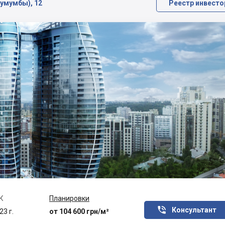
Лумумбы), 12
Реестр инвесто
К
Планировки

Консультант
23 г.
от 104 600 грн/м²