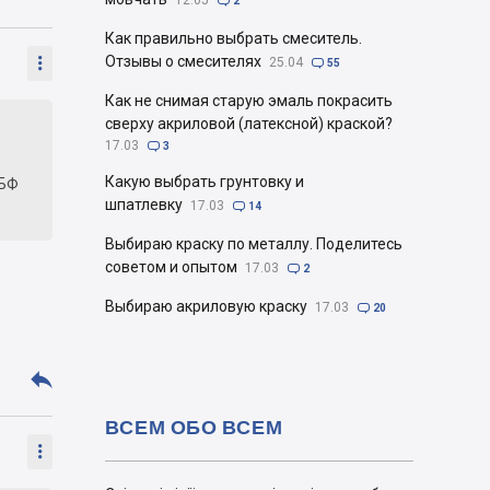
12.05

2
Как правильно выбрать смеситель.

Отзывы о смесителях
25.04

55
Как не снимая старую эмаль покрасить
сверху акриловой (латексной) краской?
17.03

3
Какую выбрать грунтовку и
 БФ
шпатлевку
17.03

14
Выбираю краску по металлу. Поделитесь
советом и опытом
17.03

2
Выбираю акриловую краску
17.03

20

ВСЕМ ОБО ВСЕМ
