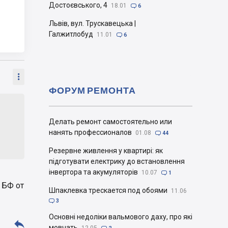
Достоєвського, 4
18.01

6
Львів, вул. Трускавецька |
Галжитлобуд
11.01

6

ФОРУМ РЕМОНТА
Делать ремонт самостоятельно или
нанять профессионалов
01.08

44
Резервне живлення у квартирі: як
підготувати електрику до встановлення
інвертора та акумуляторів
10.07

1
 БФ от
Шпаклевка трескается под обоями
11.06

3
Основні недоліки вальмового даху, про які

мовчать