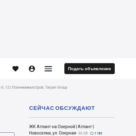





Подать объявление
м
ІІ, 12 | Познякижилстрой, Taryan Group
СЕЙЧАС ОБСУЖДАЮТ
ЖК Атлант на Озерной | Атлант |
Новоселки, ул. Озерная
06.08

1 183