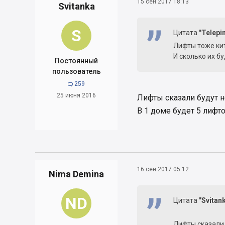
15 сен 2017 18:13
Svitanka
S
Цитата
"Telepi
Лифты тоже кит
И сколько их бу
Постоянный
пользователь
259

25 июня 2016
Лифты сказали будут н
В 1 доме будет 5 лифт
16 сен 2017 05:12
Nima Demina
ND
Цитата
"Svitank
Лифты сказали 