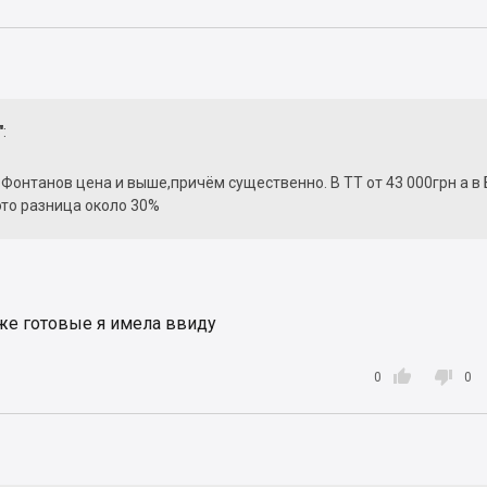
"
:
 Фонтанов цена и выше,причём существенно. В TT от 43 000грн а в
 это разница около 30%
же готовые я имела ввиду


0
0