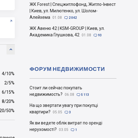
ЖК Forest | Спецжитлофонд, Житло-Інвест
| Киев, ул. Милютенко, ул. Шолом-
Алейхема
01.08

2 042
ЖК Авеню 42 | KSM-GROUP | Киев, ул.
Академика Глушкова, 42
01.08

93

ФОРУМ НЕДВИЖИМОСТИ
4/10%
2/5%
Стоит ли сейчас покупать
6/15%
недвижимость?
06.08

5 113
8/20%
На що звертати увагу при покупці
20/50%
квартири?
05.05

3
Як ви ведете облік витрат по оренді
нерухомості?
03.05

1
бранное