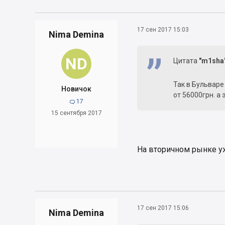
17 сен 2017 15:03
Nima Demina
ND
Цитата
"m1sha
Так в Бульваре
Новичок
от 56000грн. а
17

15 сентября 2017
На вторичном рынке у
17 сен 2017 15:06
Nima Demina