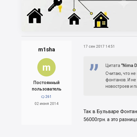
17 сен 2017 14:51
m1sha
m
Цитата
"Nima 
Считаю, что не
фонтанов. И не
Постоянный
новостроев и п
пользователь
261

02 июня 2014
Так в Бульваре Фонтан
56000грн. а это разниц