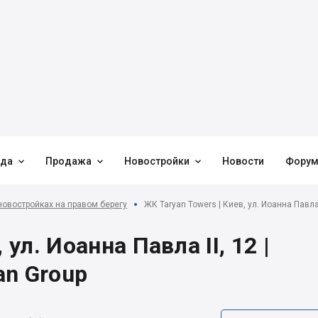



нда
Продажа
Новостройки
Новости
Фору
новостройках на правом берегу
ЖК Taryan Towers | Киев, ул. Иоанна Павла 
 ул. Иоанна Павла ІІ, 12 |
an Group