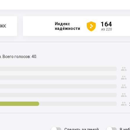





164
Индекс
 ЖК
надёжности
из 220
ы.
Всего голосов: 40.





Следить за темой
В из
