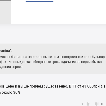
Demina"
:
 может быть цена на старте выше чем в построенном элит бульвар
 факт, что выдержат обещанные сроки сдачи, из-за переизбытка
адения спроса.
ов цена и выше,причём существенно. В TT от 43 000грн а в
а около 30%


0
0