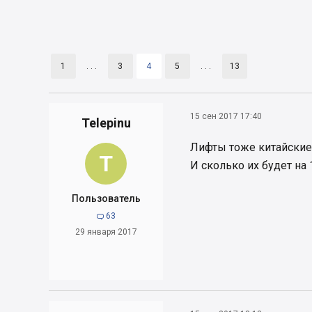
1
. . .
3
4
5
. . .
13
15 сен 2017 17:40
Telepinu
Лифты тоже китайские 
T
И сколько их будет на 
Пользователь
63

29 января 2017