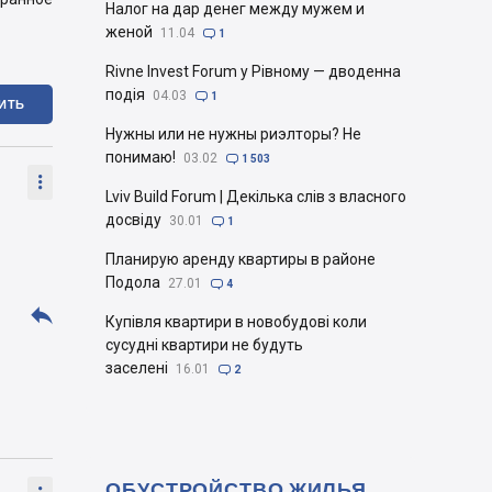
Налог на дар денег между мужем и
женой
11.04

1
Rivne Invest Forum у Рівному — дводенна
подія
04.03

1
ИТЬ
Нужны или не нужны риэлторы? Не
понимаю!
03.02

1 503

Lviv Build Forum | Декілька слів з власного
досвіду
30.01

1
Планирую аренду квартиры в районе
Подола
27.01

4

Купівля квартири в новобудові коли
сусудні квартири не будуть
заселені
16.01

2
ОБУСТРОЙСТВО ЖИЛЬЯ