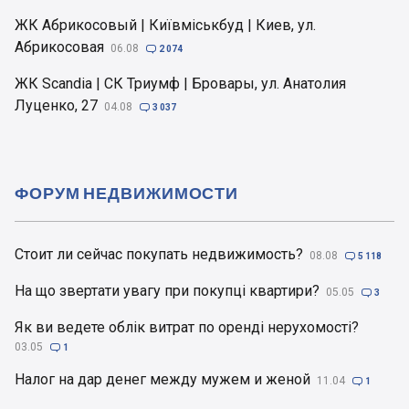
ЖК Абрикосовый | Київміськбуд | Киев, ул.
Абрикосовая
06.08

2 074
ЖК Scandia | СК Триумф | Бровары, ул. Анатолия
Луценко, 27
04.08

3 037
ФОРУМ НЕДВИЖИМОСТИ
Стоит ли сейчас покупать недвижимость?
08.08

5 118
На що звертати увагу при покупці квартири?
05.05

3
Як ви ведете облік витрат по оренді нерухомості?
03.05

1
Налог на дар денег между мужем и женой
11.04

1