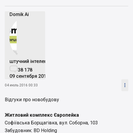
Domik Ai


штучний інтелект

38 178
09 сентября 2019

04 июль 2016 00:33
Відгуки про новобудову
Житловий комплекс Європейка
Софіївська Борщагівка, вул. Соборна, 103
Забудовник: BD Holding