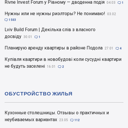
Rivne Invest Forum у Рівному — дводенна подія
04.03

1
Нужны или не нужны риэлторы? Не понимаю!
03.02

1 503
Lviv Build Forum | Декілька слів з власного
досвіду
30.01

1
Планирую аренду квартиры в районе Подола
27.01

4
Купівля квартири в новобудові коли сусудні квартири
не будуть заселені
16.01

2
ОБУСТРОЙСТВО ЖИЛЬЯ
Кухонные столешницы. Отзывы о практичных и
неубиваемых вариантах
23.05

112