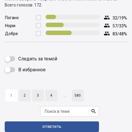
Всего голосов: 172.

Погано

32/19%

Норм

57/33%

Добре

83/48%
Следить за темой
В избранное

1
2
3
4
. . .
580

ОТВЕТИТЬ