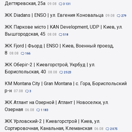
Дегтяревская, 25а
09.08

3 131
ЖК Diadans | ENSO | ул. Евгения Коновальца
09.08

279
ЖК Паркове місто | KAN Development, UDP | Киев, ул.
Вышгородская, 45
08.08

518
ЖК Fjord | Фьорд | ENSO | Киев, Военный проезд,
8
08.08

166
ЖК Оберіг-2 | Киевгорстрой, Укрбуд | ул.
Бориспольская, 40
08.08

2 523
КМ Montana City | Gran Montana | с. Гора, Бориспольский
р-н
07.08

3
ЖК Атлант на Озерной | Атлант | Новоселки, ул.
Озерная
06.08

1 183
ЖК Урловский-2 | Киевгорстрой | Киев, ул.
Сортировочная, Канальная, Клеманская
06.08

2 075