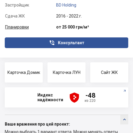
Застройщик
BD Holding
Сдача ЖК
2016 - 2022 г.
Планировки
от 25 000 грн/м²

Консультант
Карточка Домик
Карточка ЛУН
Сайт ЖК





-48
Индекс
надёжности
из 220

Ваше враження про цей проект:
Можно выбрать 1 вариант ответа.
Можно менять ответы.