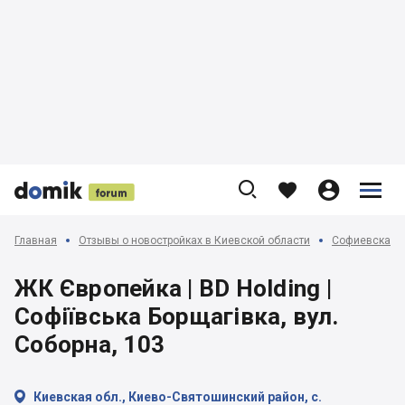











Главная
Отзывы о новостройках в Киевской области
Софиевская, 
ЖК Європейка | BD Holding |
Софіївська Борщагівка, вул.
Соборна, 103

Киевская обл., Киево-Святошинский район, с.