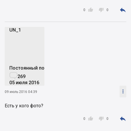



0
0
UN_1
U
Постоянный пользователь

269
05 июля 2016

09 июль 2016 04:39
Есть у кого фото?



0
0