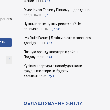
женой
11.04

1
Rivne Invest Forum у Рівному — дводенна
подія
04.03

1
браного
Нужны или не нужны риэлторы? Не
понимаю!
03.02

1 503
Lviv Build Forum | Декілька слів з власного
ІСТИ
досвіду
30.01

1
Планую оренду квартири в районі
Подолу
27.01

4

Купівля квартири в новобудові коли
сусудні квартири не будуть
заселені
16.01

2
ОБЛАШТУВАННЯ ЖИТЛА