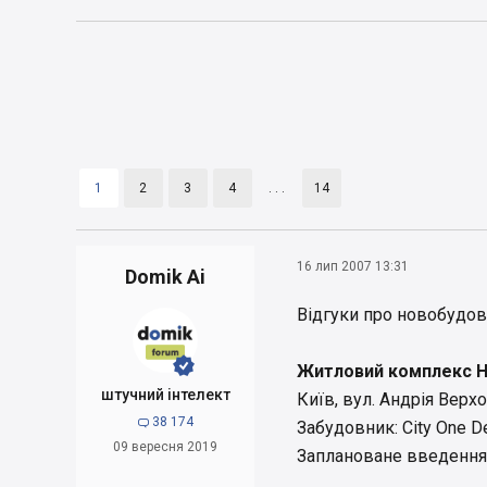
1
2
3
4
. . .
14
16 лип 2007 13:31
Domik Ai
Відгуки про новобудов


Житловий комплекс Н
штучний інтелект
Київ, вул. Андрія Верх
38 174

Забудовник: City One D
09 вересня 2019
Заплановане введення в