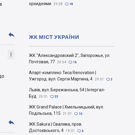
а
орхидеями
29.08

18

ЖК МІСТ УКРАЇНИ

ЖК "Александровский 2", Запорожье, ул.
Почтовая, 77
20.04

16
Апарт-комплекс Тиса Renovation |
до
Ужгород. вул. Сергія Мартина, 4
29.01

3
Львів, вул. Бережанська, 54 | Інтергал-
Буд
26.01

33
ЖК Grand Palace | Хмельницький, вул.
Подільська, 115
21.01

16

ЖК Sakura | Свалява, пров.
Достоєвського, 4
18.01

6