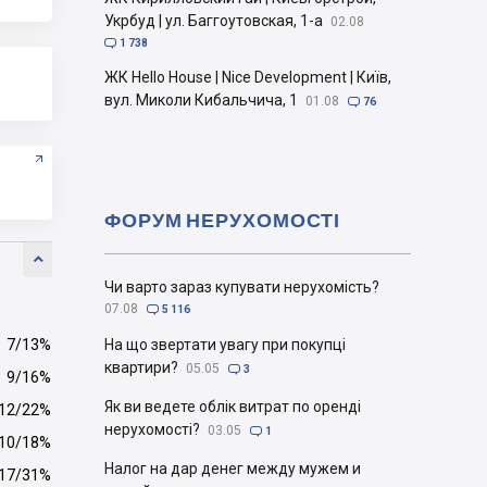
Укрбуд | ул. Баггоутовская, 1-а
02.08

1 738
ЖК Hello House | Nice Development | Київ,
вул. Миколи Кибальчича, 1
01.08

76
ФОРУМ НЕРУХОМОСТІ

Чи варто зараз купувати нерухомість?
07.08

5 116
7/13%
На що звертати увагу при покупці
квартири?
05.05

3
9/16%
Як ви ведете облік витрат по оренді
12/22%
нерухомості?
03.05

1
10/18%
Налог на дар денег между мужем и
17/31%