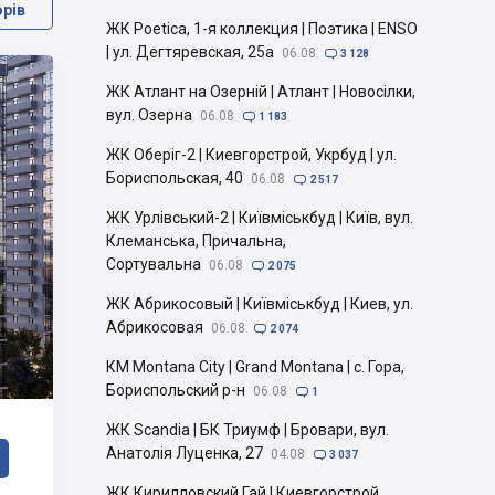
орів
ЖК Poetica, 1-я коллекция | Поэтика | ENSO
| ул. Дегтяревская, 25а
06.08

3 128
ЖК Атлант на Озерній | Атлант | Новосілки,
вул. Озерна
06.08

1 183
ЖК Оберіг-2 | Киевгорстрой, Укрбуд | ул.
Бориспольская, 40
06.08

2 517
ЖК Урлівський-2 | Київміськбуд | Київ, вул.
Клеманська, Причальна,
Сортувальна
06.08

2 075
ЖК Абрикосовый | Київміськбуд | Киев, ул.
Абрикосовая
06.08

2 074
КМ Montana City | Grand Montana | с. Гора,
Бориспольский р-н
06.08

1
ЖК Scandia | БК Триумф | Бровари, вул.
Анатолія Луценка, 27
04.08

3 037
ЖК Кирилловский Гай | Киевгорстрой,