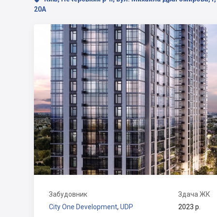
20А
Забудовник
Здача ЖК
City One Development
,
UDP
2023 р.