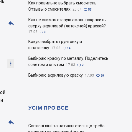
нь
Как правильно выбрать смеситель.
Отзывы о смесителях
25.04

55
Как не снимая старую эмаль покрасить

сверху акриловой (латексной) краской?
17.03

3
Какую выбрать грунтовку и
шпатлевку
17.03

14
Выбираю краску по металлу. Поделитесь

советом и опытом
17.03

2
Выбираю акриловую краску
17.03

20
кой
ни
УСІМ ПРО ВСЕ

Світлові лінії та натяжні стелі: що треба