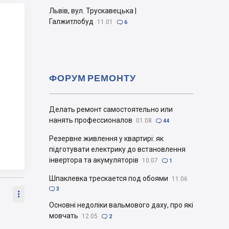
Львів, вул. Трускавецька |
Галжитлобуд
11.01

6
ФОРУМ РЕМОНТУ
Делать ремонт самостоятельно или
нанять профессионалов
01.08

44
Резервне живлення у квартирі: як
підготувати електрику до встановлення
інвертора та акумуляторів
10.07

1
Шпаклевка трескается под обоями
11.06

3

Основні недоліки вальмового даху, про які
мовчать
12.05

2