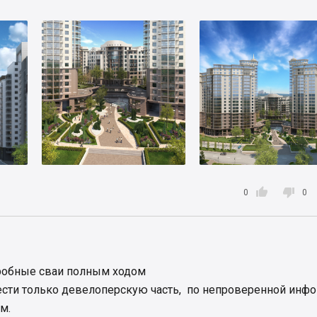


0
0
пробные сваи полным ходом
ести только девелоперскую часть, по непроверенной инфо
м.