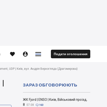





Подати оголошення
м
pment, UDP | Київ, вул. Андрія Верхогляда (Драгомирова)
 |
ЗАРАЗ ОБГОВОРЮЮТЬ
ЖК Fjord | ENSO | Київ, Військовий проїзд,
8
07.08

163