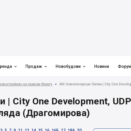



ренда
Продаж
Новобудови
Новини
Фору
новостройках на правом берегу
ЖК Новопечерські Липки | City One Develo
| City One Development, UDP
гляда (Драгомирова)
 7, 9, 11, 12, 14, 15, 16, 16Б, 17, 18А, 20,