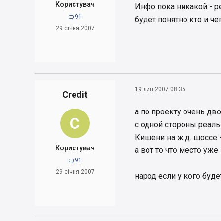
Користувач
Инфо пока никакой - 
91

будет понятно кто и чег
29 січня 2007
19 лип 2007 08:35
Credit
а по проекту очень дв
C
с одной стороны реаль
Кишени на ж.д. шоссе 
Користувач
а вот то что место уже
91

29 січня 2007
народ если у кого буд