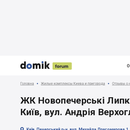





О
Головна
Жилые комплексы Киева и пригорода
Отзывы о 
ЖК Новопечерські Липки 
Київ, вул. Андрія Верхо

Київ, Печерський р-н, вул. Михайла Драгомирова,1, 3, 5,