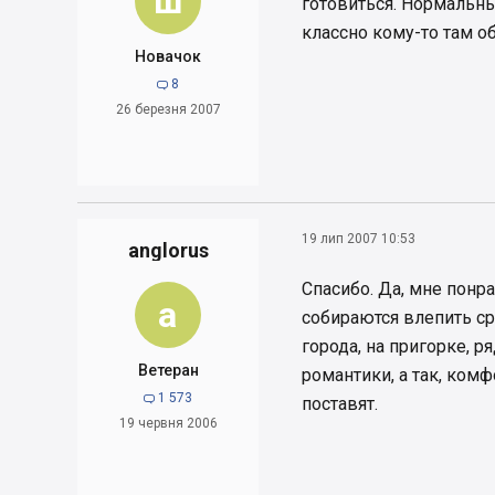
ш
готовиться. Нормальны
классно кому-то там об
Новачок
8

26 березня 2007
19 лип 2007 10:53
anglorus
Спасибо. Да, мне понра
a
собираются влепить ср
города, на пригорке, р
Ветеран
романтики, а так, ком
1 573

поставят.
19 червня 2006