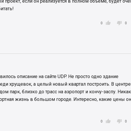
й проект, если он реализуется в полном объеме, будет оче
итать!


0
0
вилось описание на сайте UDP. Не просто одно здание
еди хрущевок, а целый новый квартал построить. В центре
ядом парк, близко до трасс на аэропорт и кончу-заспу. Ника
фортная жизнь в большом городе. Интересно, какие цены о


0
0