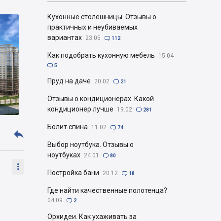
Кухонные столешницы. Отзывы о
практичных и неубиваемых
вариантах
23.05

112
Как подобрать кухонную мебель
15.04

5
Пруд на даче
20.02

21
Отзывы о кондиционерах. Какой
кондиционер лучше
19.02

281
Болит спина
11.02

74

Выбор ноутбука. Отзывы о
ноутбуках
24.01

80

Постройка бани
20.12

18
Где найти качественные полотенца?
04.09

2
Орхидеи. Как ухаживать за