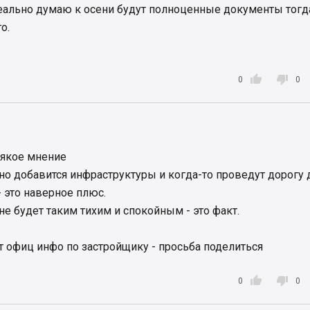
реально думаю к осени будут полноценные документы тогд
о.


0
0
оякое мнение
но добавится инфраструктуры и когда-то проведут дорогу 
- это наверное плюс.
 не будет таким тихим и спокойным - это факт.
ет офиц инфо по застройщику - просьба поделиться


0
0