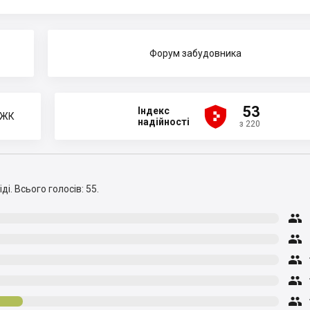
Форум забудовника





53
Індекс
 ЖК
надійності
з 220
ді.
Всього голосів: 55.




