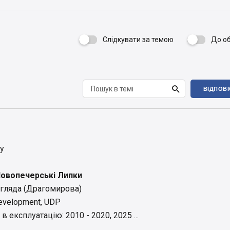
Слідкувати за темою
До о


ВІДПОВ
у
овопечерські Липки
огляда (Драгомирова)
evelopment, UDP
 експлуатацію: 2010 - 2020, 2025 ...