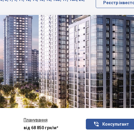
Реєстр інвест
Планування

Консультант
від 68 850 грн/м²