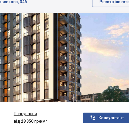
ровського, 34б
Реєстр інвест
Планування

Консультант
від 28 350 грн/м²