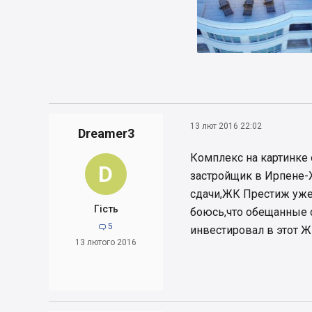
13 лют 2016 22:02
Dreamer3
Комплекс на картинке 
D
застройщик в Ирпене-
сдачи,ЖК Престиж уже 
Гість
боюсь,что обещанные с
5

инвестировал в этот Ж
13 лютого 2016