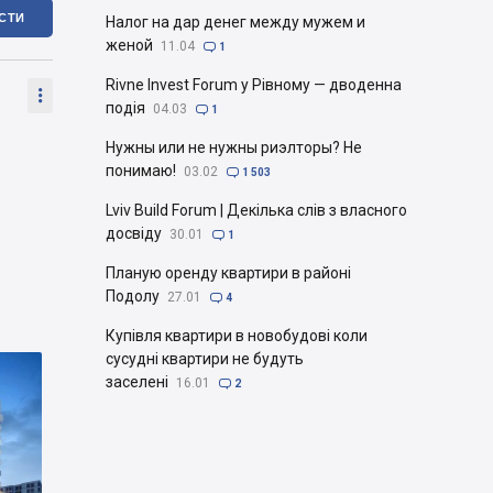
ІСТИ
Налог на дар денег между мужем и
женой
11.04

1
Rivne Invest Forum у Рівному — дводенна

подія
04.03

1
Нужны или не нужны риэлторы? Не
понимаю!
03.02

1 503
Lviv Build Forum | Декілька слів з власного
досвіду
30.01

1
Планую оренду квартири в районі
Подолу
27.01

4
Купівля квартири в новобудові коли
сусудні квартири не будуть
заселені
16.01

2