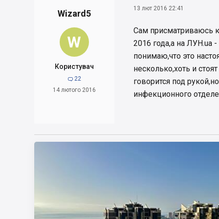
13 лют 2016 22:41
Wizard5
Сам присматриваюсь к 
W
2016 года,а на ЛУН.ua 
понимаю,что это насто
Користувач
несколько,хоть и стоя
22

говорится под рукой,н
14 лютого 2016
инфекционного отделен