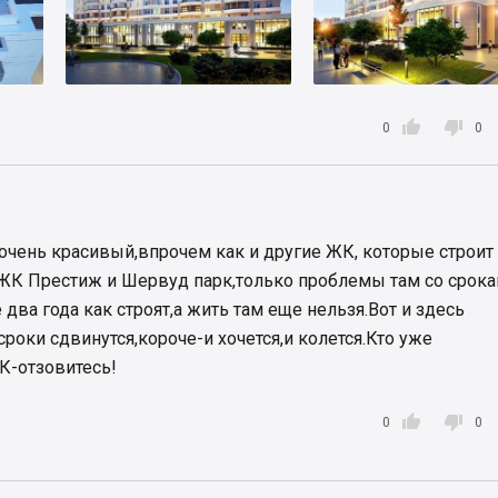


0
0
очень красивый,впрочем как и другие ЖК, которые строит 
ЖК Престиж и Шервуд парк,только проблемы там со срок
два года как строят,а жить там еще нельзя.Вот и здесь
роки сдвинутся,короче-и хочется,и колется.Кто уже
К-отзовитесь!


0
0