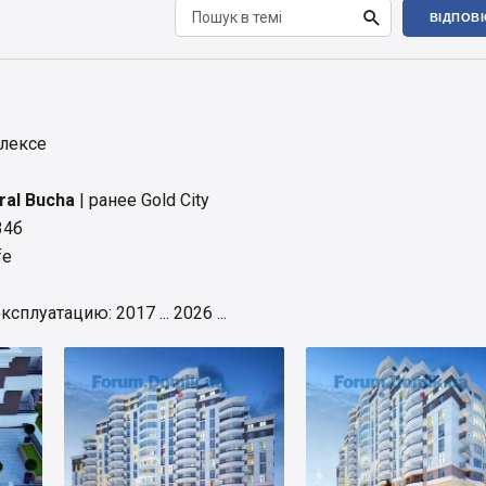

ВІДПОВ
лексе
al Bucha
| ранее Gold City
34б
fe
плуатацию: 2017 ... 2026 ...