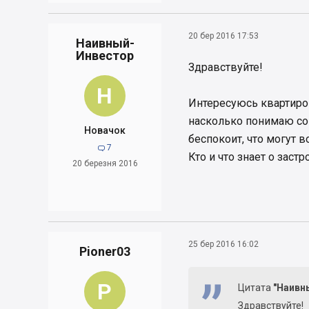
20 бер 2016 17:53
Наивный-
Инвестор
Здравствуйте!
Н
Интересуюсь квартиро
насколько понимаю со 
Новачок
беспокоит, что могут 
7

Кто и что знает о зас
20 березня 2016
25 бер 2016 16:02
Pioner03
P
Цитата
"Наивн
Здравствуйте!