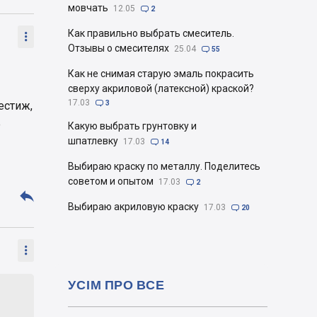
мовчать
12.05

2
Как правильно выбрать смеситель.

Отзывы о смесителях
25.04

55
Как не снимая старую эмаль покрасить
сверху акриловой (латексной) краской?
17.03
естиж,

3
е
Какую выбрать грунтовку и
шпатлевку
17.03

14
Выбираю краску по металлу. Поделитесь
советом и опытом
17.03

2

Выбираю акриловую краску
17.03

20

УСІМ ПРО ВСЕ