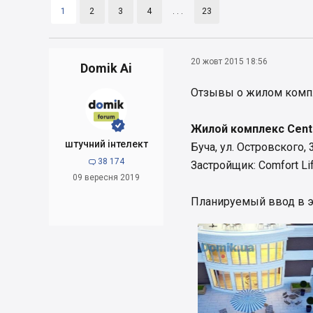
1
2
3
4
. . .
23
20 жовт 2015 18:56
Domik Ai
Отзывы о жилом комп


Жилой комплекс Centr
штучний інтелект
Буча, ул. Островского, 
38 174

Застройщик: Comfort Li
09 вересня 2019
Планируемый ввод в экс