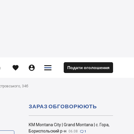





Подати оголошення
м
Островського, 34б
ЗАРАЗ ОБГОВОРЮЮТЬ
КМ Montana City | Grand Montana | с. Гора,
Бориспольский р-н
06.08

1