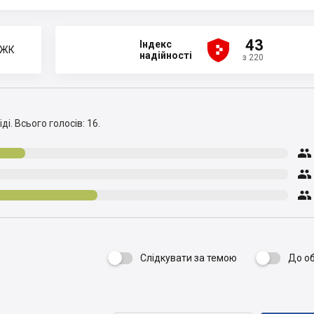





43
Індекс
 ЖК
надійності
з 220
ді.
Всього голосів: 16.



Слідкувати за темою
До о
