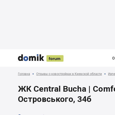





О
Головна
Отзывы о новостройках в Киевской области
Ирпе
ЖК Central Bucha | Comfor
Островського, 34б