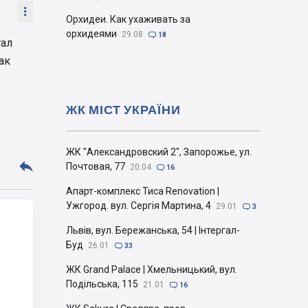

Орхидеи. Как ухаживать за
орхидеями
29.08

18
тал
ак
ЖК МІСТ УКРАЇНИ
ЖК "Александровский 2", Запорожье, ул.

Почтовая, 77
20.04

16
Апарт-комплекс Тиса Renovation |
Ужгород. вул. Сергія Мартина, 4
29.01

3
Львів, вул. Бережанська, 54 | Інтергал-
Буд
26.01

33
ЖК Grand Palace | Хмельницький, вул.
Подільська, 115
21.01

16