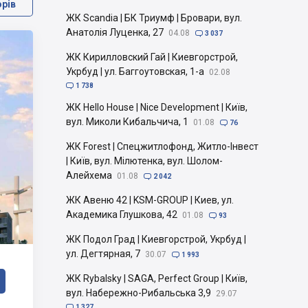
орів
ЖК Scandia | БК Триумф | Бровари, вул.
Анатолія Луценка, 27
04.08

3 037
ЖК Кирилловский Гай | Киевгорстрой,
Укрбуд | ул. Баггоутовская, 1-а
02.08

1 738
ЖК Hello House | Nice Development | Київ,
вул. Миколи Кибальчича, 1
01.08

76
ЖК Forest | Спецжитлофонд, Житло-Інвест
| Київ, вул. Мілютенка, вул. Шолом-
Алейхема
01.08

2 042
ЖК Авеню 42 | KSM-GROUP | Киев, ул.
Академика Глушкова, 42
01.08

93
ЖК Подол Град | Киевгорстрой, Укрбуд |
ул. Дегтярная, 7
30.07

1 993
ЖК Rybalsky | SAGA, Perfect Group | Київ,
вул. Набережно-Рибальська 3,9
29.07

1 327