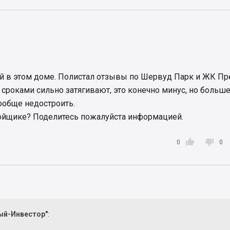
й в этом доме. Полистал отзывы по Шервуд Парк и ЖК Пр
сроками сильно затягивают, это конечно минус, но больш
вообще недостроить.
тройщике? Поделитесь пожалуйста информацией.


0
0
ый-Инвестор"
: