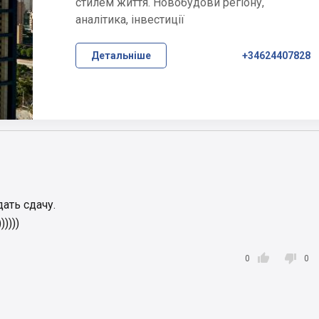
стилем життя. Новобудови регіону,
аналітика, інвестиції
Детальніше
+34624407828
ать сдачу.
))))


0
0