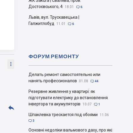
ЖК Sakura | Свалява, пров.
Достоєвського, 4
18.01

6
Львів, вул. Трускавецька |
Галжитлобуд
11.01

6
ФОРУМ РЕМОНТУ

Делать ремонт самостоятельно или
нанять профессионалов
01.08

44
Резервне живлення у квартирі: як
підготувати електрику до встановлення
інвертора та акумуляторів
10.07

1

Шпаклевка трескается под обоями
11.06

3
Основні недоліки вальмового даху, про які