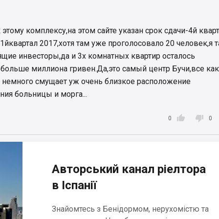
этому комплексу,на этом сайте указан срок сдачи-4й квар
- 1йквартал 2017,хотя там уже проголосовало 20 человек,я т
ящие инвесторы,да и 3х комнатных квартир осталось
т больше миллиона гривен.Да,это самый центр Бучи,все как
о немного смущает уж очень близкое расположение
ия больницы и морга...


0
0
Авторський канал ріелтора
в Іспанії
Знайомтесь з Бенідормом, нерухомістю та