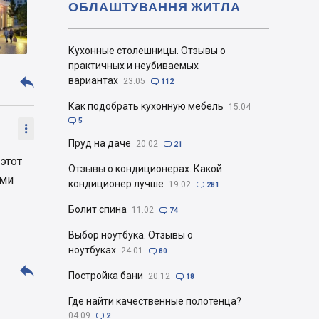
ОБЛАШТУВАННЯ ЖИТЛА
Кухонные столешницы. Отзывы о
практичных и неубиваемых

вариантах
23.05

112
Как подобрать кухонную мебель
15.04

5

Пруд на даче
20.02

21
этот
Отзывы о кондиционерах. Какой
ами
кондиционер лучше
19.02

281
Болит спина
11.02

74
Выбор ноутбука. Отзывы о
ноутбуках
24.01

80

Постройка бани
20.12

18
Где найти качественные полотенца?
04.09

2