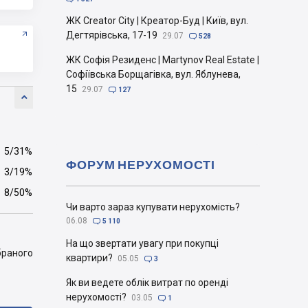
ЖК Creator City | Креатор-Буд | Київ, вул.
Дегтярівська, 17-19
29.07

528
ЖК Софія Резиденс | Martynov Real Estate |
Софіївська Борщагівка, вул. Яблунева,
15
29.07

127

5/31%
ФОРУМ НЕРУХОМОСТІ
3/19%
8/50%
Чи варто зараз купувати нерухомість?
06.08

5 110
На що звертати увагу при покупці
браного
квартири?
05.05

3
Як ви ведете облік витрат по оренді
нерухомості?
03.05

1