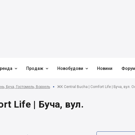



ренда
Продаж
Новобудови
Новини
Фору
нь, Буча, Гостомель, Ворзель
ЖК Central Bucha | Comfort Life | Буча, вул. 
t Life | Буча, вул.