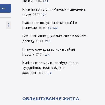
женой
11.04

1
ІСТИ
Rivne Invest Forum у Рівному — дводенна
подія
04.03

1
Нужны или не нужны риэлторы? Не

понимаю!
03.02

1 503
Lviv Build Forum | Декілька слів з власного
досвіду
30.01

1
Планую оренду квартири в районі
Подолу
27.01

4
Купівля квартири в новобудові коли
сусудні квартири не будуть
заселені
16.01

2
ОБЛАШТУВАННЯ ЖИТЛА