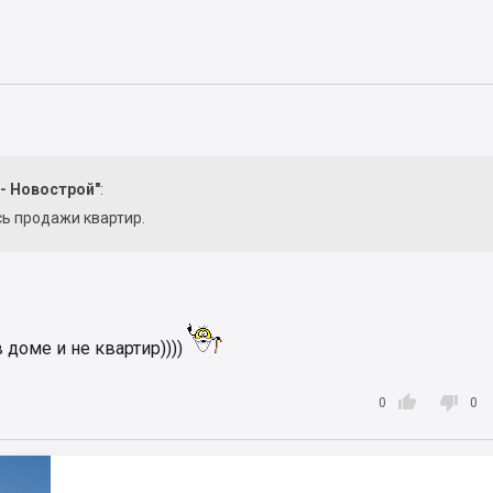
 - Новострой"
:
ь продажи квартир.
 доме и не квартир))))


0
0