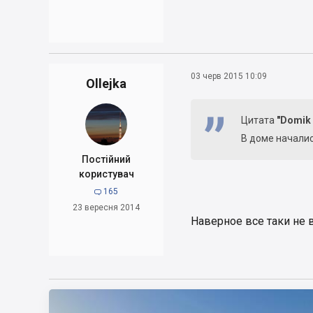
03 черв 2015 10:09
Ollejka
Цитата
"Domik
В доме началис
Постійний
користувач
165

23 вересня 2014
Наверное все таки не в