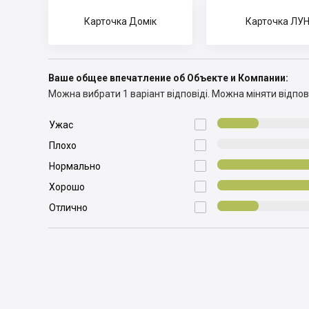
Карточка Домік
Карточка ЛУ
Ваше общее впечатление об Объекте и Компании:
Можна вибрати 1 варіант відповіді.
Можна міняти відпові

Ужас

Плохо

Нормально

Хорошо

Отлично