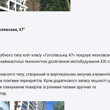
левская, 47"
бного типу еліт-класу «Гоголівська, 47» поєднує неокласи
 найновітніші технологічні досягнення містобудування ХХІ с
касного типу, створений із вертикальних несучих елементі
и плитами перекриттів. Крім додаткового запасу міцності 
 планування поверхів із різними типами зручних та
тир.