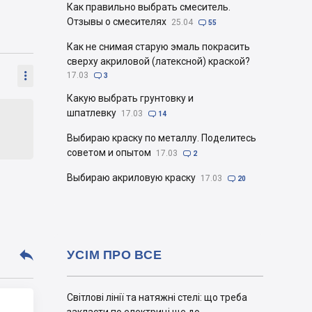
Как правильно выбрать смеситель.
Отзывы о смесителях
25.04

55
Как не снимая старую эмаль покрасить
сверху акриловой (латексной) краской?

17.03

3
Какую выбрать грунтовку и
шпатлевку
17.03

14
Выбираю краску по металлу. Поделитесь
советом и опытом
17.03

2
Выбираю акриловую краску
17.03

20

УСІМ ПРО ВСЕ
Світлові лінії та натяжні стелі: що треба