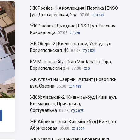
ЖК Poetica, 1-я коллекция | Поэтика | ENSO
| ул. Дегтяревская, 25а
07.08

3 129
ЖК Diadans | Диаданс | ENSO | ул. Евгения
Коновальца
07.08

278
ЖК Оберіг-2 | Киевгорстрой, Укрбуд | ул.
Бориспольская, 40
07.08

2 521
КМ Montana City | Gran Montana | с. Гора,
Бориспольский р-н
07.08

3
ЖК Атлант на Озерній | Атлант | Новосілки,
вул. Озерна
06.08

1 183
ЖК Урлівський-2 | Київміськбуд | Київ, вул.
Клеманська, Причальна,
Сортувальна
06.08

2 075
ЖК Абрикосовый | Київміськбуд | Киев, ул.
Абрикосовая
06.08

2 074
ЖК Scandia | БК Триумф | Бровари, вул.