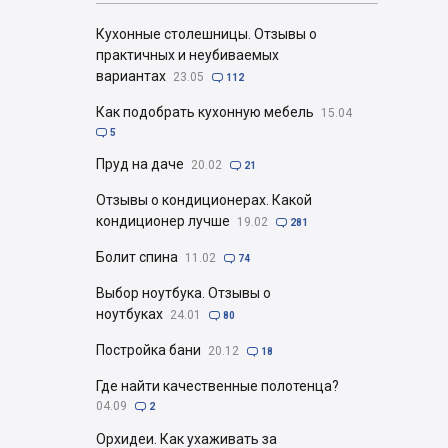
Кухонные столешницы. Отзывы о
практичных и неубиваемых
вариантах
23.05

112
Как подобрать кухонную мебель
15.04

5
Пруд на даче
20.02

21
Отзывы о кондиционерах. Какой
кондиционер лучше
19.02

281
Болит спина
11.02

74
Выбор ноутбука. Отзывы о
ноутбуках
24.01

80
Постройка бани
20.12

18
Где найти качественные полотенца?
04.09

2
Орхидеи. Как ухаживать за