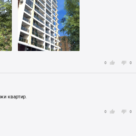


0
0
жи квартир.


0
0