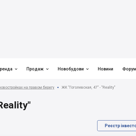



ренда
Продаж
Новобудови
Новини
Фору
новостройках на правом берегу
ЖК "Гоголевская, 47" - "Reality"
eality"
Реєстр інвест