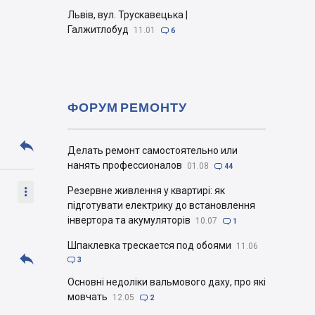
Львів, вул. Трускавецька |
Галжитлобуд
11.01

6
ФОРУМ РЕМОНТУ

Делать ремонт самостоятельно или
нанять профессионалов
01.08

44

Резервне живлення у квартирі: як
підготувати електрику до встановлення
інвертора та акумуляторів
10.07

1
Шпаклевка трескается под обоями
11.06


3
Основні недоліки вальмового даху, про які
мовчать
12.05

2