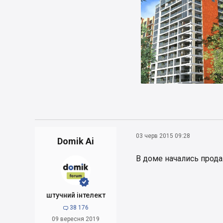
03 черв 2015 09:28
Domik Ai
В доме начались прода


штучний інтелект
38 176

09 вересня 2019