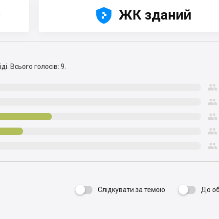





ЖК зданий
Н
ді.
Всього голосів: 9.





Слідкувати за темою
До о
