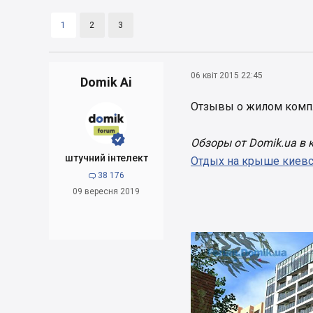
1
2
3
06 квіт 2015 22:45
Domik Ai
Отзывы о жилом комп


Обзоры от Domik.ua в 
штучний інтелект
Отдых на крыше киевс
38 176

09 вересня 2019