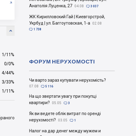
Анатолія Луценка, 27
04.08

3 037
ЖК Кирилловский Гай | Киевгорстрой,
Укрбуд | ул. Баггоутовская, 1-а
02.08

1 738

1/11%
ФОРУМ НЕРУХОМОСТІ
0/0%
4/44%
Чи варто зараз купувати нерухомість?
3/33%
07.08

5 116
1/11%
На що звертати увагу при покупці
квартири?
05.05

3
Як ви ведете облік витрат по оренді
браного
нерухомості?
03.05

1
Налог на дар денег между мужем и