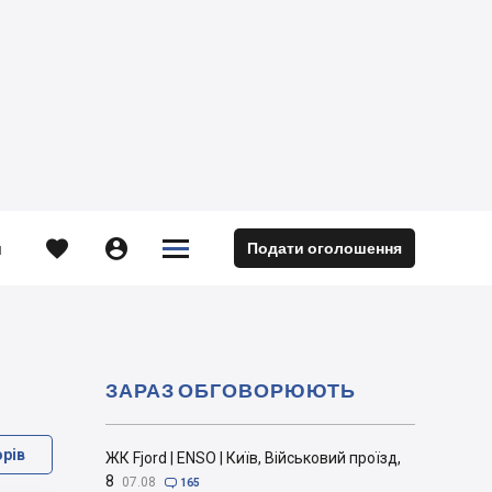





Подати оголошення
м
ЗАРАЗ ОБГОВОРЮЮТЬ
орів
ЖК Fjord | ENSO | Київ, Військовий проїзд,
8
07.08

165