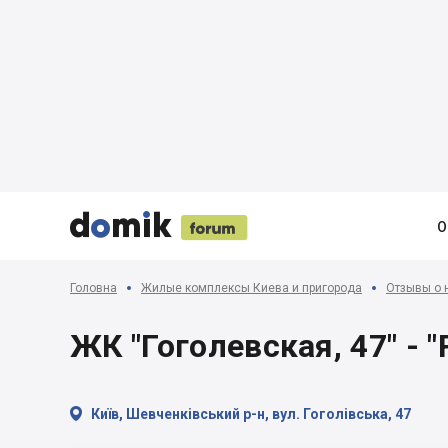





О
Головна
Жилые комплексы Киева и пригорода
Отзывы о 
ЖК "Гоголевская, 47" - "R

Київ, Шевченківський р-н, вул. Гоголівська, 47