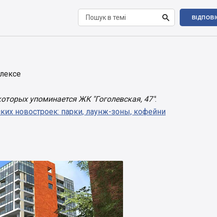

ВІДПОВ
лексе
которых упоминается ЖК "Гоголевская, 47"
:
ких новостроек: парки, лаунж-зоны, кофейни