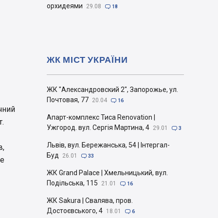
орхидеями
29.08

18
ЖК МІСТ УКРАЇНИ
ЖК "Александровский 2", Запорожье, ул.
Почтовая, 77
20.04

16
чний
Апарт-комплекс Тиса Renovation |
т.
Ужгород. вул. Сергія Мартина, 4
29.01

3
Львів, вул. Бережанська, 54 | Інтергал-
в,
Буд
26.01

33
це
ЖК Grand Palace | Хмельницький, вул.
Подільська, 115
21.01

16
ЖК Sakura | Свалява, пров.
Достоєвського, 4
18.01

6