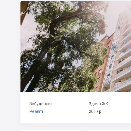
Забудовник
Здача ЖК
Реаліті
2017 р.