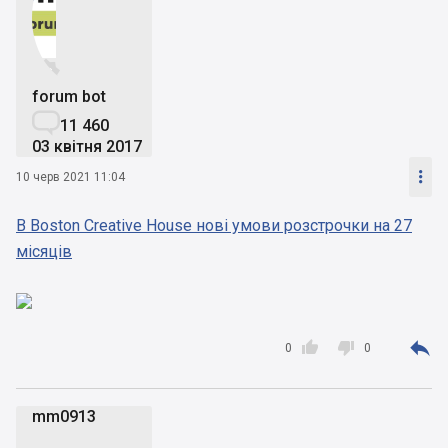


forum bot

11 460
03 квітня 2017

10 черв 2021 11:04
В Boston Creative House нові умови розстрочки на 27
місяців



0
0
mm0913
m