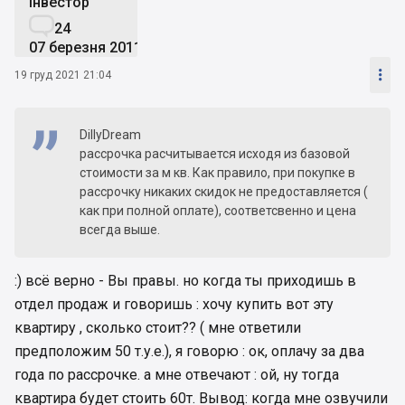
Інвестор

24
07 березня 2011

19 груд 2021 21:04
DillyDream
рассрочка расчитывается исходя из базовой
стоимости за м кв. Как правило, при покупке в
рассрочку никаких скидок не предоставляется (
как при полной оплате), соответсвенно и цена
всегда выше.
:) всё верно - Вы правы. но когда ты приходишь в
отдел продаж и говоришь : хочу купить вот эту
квартиру , сколько стоит?? ( мне ответили
предположим 50 т.у.е.), я говорю : ок, оплачу за два
года по рассрочке. а мне отвечают : ой, ну тогда
квартира будет стоить 60т. Вывод: когда мне озвучили