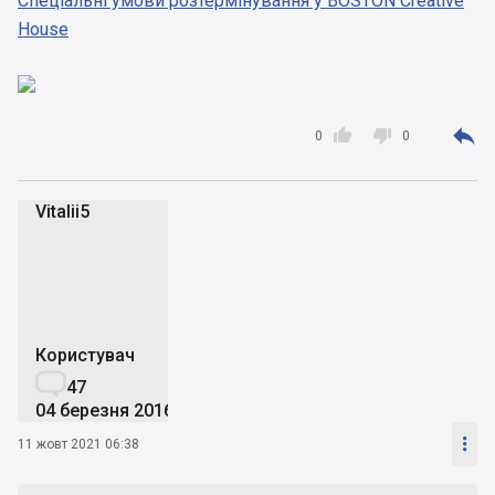
Спеціальні умови розтермінування у BOSTON Creative
House



0
0
Vitalii5
V
Користувач

47
04 березня 2016

11 жовт 2021 06:38