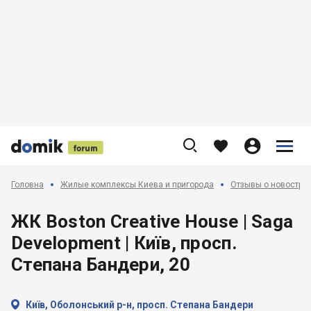











Головна
Жилые комплексы Киева и пригорода
Отзывы о новострой
ЖК Boston Creative House | Saga
Development | Київ, просп.
Степана Бандери, 20

Київ, Оболонський р-н, просп. Степана Бандери