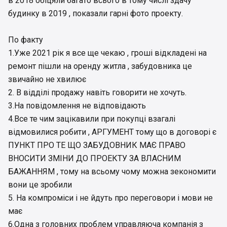
в 2018 обіцяли багато всього в тому числі здачу
будинку в 2019 , показали гарні фото проекту.
По факту
1.Уже 2021 рік я все ще чекаю , гроші відкладені на
ремонт пішли на оренду житла , забудовника це
звичайно не хвилює
2. В відділі продажу навіть говорити не хочуть.
3.На повідомлення не відповідають
4.Все те чим зацікавили при покупці взагалі
відмовилися робити , АРГУМЕНТ тому що в договорі є
ПУНКТ ПРО ТЕ ЩО ЗАБУДОВНИК МАЄ ПРАВО
ВНОСИТИ ЗМІНИ ДО ПРОЕКТУ ЗА ВЛАСНИМ
БАЖАННЯМ , тому на всьому чому можна зекономити
вони це зробили
5. На компроміси і не йдуть про переговори і мови не
має
6.Одна з головних проблем управляюча компанія з