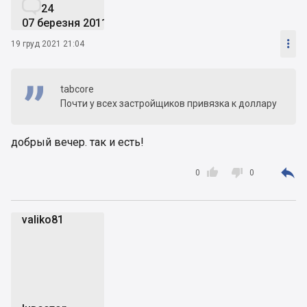

24
07 березня 2011

19 груд 2021 21:04
tabcore
Почти у всех застройщиков привязка к доллару
добрый вечер. так и есть!



0
0
valiko81
v