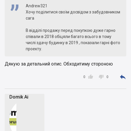
Andrew321
Хочу поділитися своїм досвідом з забудовником
сага
В відділі продажу перед покупкою дуже гарно
співали в 2018 обіцяли багато всього в тому
числі здачу будинку в 2019 , показали гарні фото
проекту.
По факту
Дякую за детальний опис. Обходитиму стороною
1.Уже 2021 рік я все ще чекаю , гроші відкладені
на ремонт пішли на оренду житла , забудовника



0
0
це звичайно не хвилює
2. В відділі продажу навіть говорити не хочуть.
3.На повідомлення не відповідають
Domik Ai
4.Все те чим зацікавили при покупці взагалі
відмовилися робити , АРГУМЕНТ тому що в
договорі є ПУНКТ ПРО ТЕ ЩО ЗАБУДОВНИК МАЄ
ПРАВО ВНОСИТИ ЗМІНИ ДО ПРОЕКТУ ЗА
ВЛАСНИМ БАЖАННЯМ , тому на всьому чому
можна зекономити вони це зробили