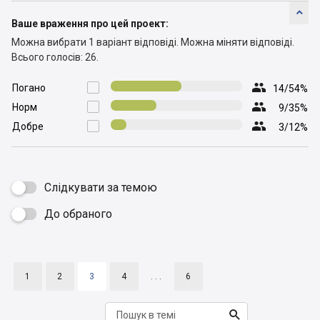

Ваше враження про цей проект:
Можна вибрати 1 варіант відповіді.
Можна міняти відповіді.
Всього голосів: 26.

Погано

14/54%

Норм

9/35%

Добре

3/12%
Слідкувати за темою
До обраного

1
2
3
4
. . .
6
