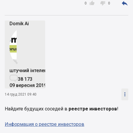



0
0
Domik Ai


штучний інтелект

38 173
09 вересня 2019

14 груд 2021 09:40
Найдите будущих соседей в
реестре инвесторов
!
Информация о реестре инвесторов