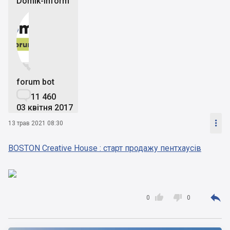
Domik-Inform


forum bot

11 460
03 квітня 2017

13 трав 2021 08:30
BOSTON Creative House : старт продажу пентхаусів



0
0