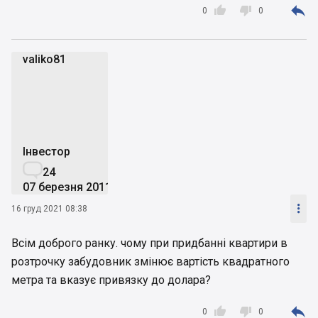



0
0
valiko81
v
Інвестор

24
07 березня 2011

16 груд 2021 08:38
Всім доброго ранку. чому при придбанні квартири в
розтрочку забудовник змінює вартість квадратного
метра та вказує привязку до долара?



0
0