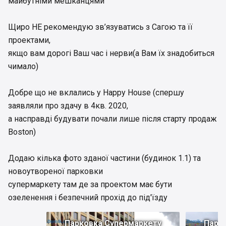
майбутніми мешканцями
Щиро НЕ рекомендую зв’язуватись з Сагою та її
проектами,
якщо вам дорогі Ваш час і нерви(а Вам їх знадобиться
чимало)
Добре що не вклались у Happy House (спершу
заявляли про здачу в 4кв. 2020,
а насправді будувати почали лише після старту продаж
Boston)
Додаю кілька фото зданої частини (будинок 1.1) та
новоутвореної парковки
супермаркету там де за проектом має бути
озеленення і безпечний прохід до під'їзду
Парковка Супермаркету
Парк