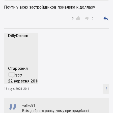
Почти у всех застройщиков привязка к доллару



0
0
DillyDream
D
Старожил

727
22 вересня 2016

18 груд 2021 20:11
valiko81
Всім доброго ранку. чому при придбанні