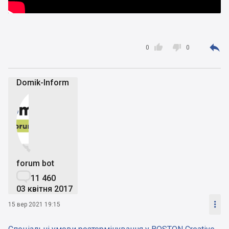



0
0
Domik-Inform


forum bot

11 460
03 квітня 2017

15 вер 2021 19:15