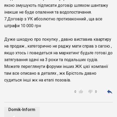
якою змушують підписати договір шляхом шантажу
інакше не буде опалення та водопостачання.
7.Договір з УК абсолютно протизаконний , ща все
штрафи 10 000 грн
Дуже шкодую про покупку , давно виставив квартиру
на продаж , категорично не раджу мати справ з сагою ,
якщо хтось і поведеться на маркетинг будьте готові до
затягування здачі на 3 роки та подальших судів.
Можете переглянути форуми інших ЖК цієї компанії
там все описано в деталях , жк Брістоль давно
судиться інші жк на етапі позовів.



0
0
Domik-Inform