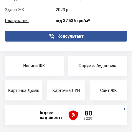
Здача ЖК
2023 р.
Планування
від 37 536 грн/м²

Консультант
Новини ЖК
Форум забудовника
Карточка Домік
Карточка ЛУН
Сайт ЖК





80
Індекс
надійності
з 220