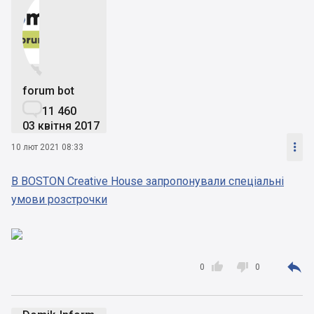


forum bot

11 460
03 квітня 2017

10 лют 2021 08:33
В BOSTON Creative House запропонували спеціальні
умови розстрочки



0
0