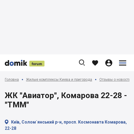











Головна
Жилые комплексы Киева и пригорода
Отзывы о новострой
ЖК "Авиатор", Комарова 22-28 -
"ТММ"

Київ, Солом`янський р-н, просп. Космонавта Комарова,
22-28