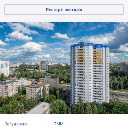
Реєстр інвесторів
Забудовник
ТММ