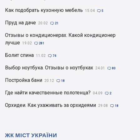
Как подобрать кухонную мебель
15.04

5
Пруд на даче
20.02

21
Отзывы о кондиционерах. Какой кондиционер
лучше
19.02

281
Болит спина
11.02

74
Выбор ноутбука. Отзывы о ноутбуках
24.01

80
Постройка бани
20.12

18
Где найти качественные полотенца?
04.09

2
Орхидеи. Как ухаживать за орхидеями
29.08

18
ЖК МІСТ УКРАЇНИ