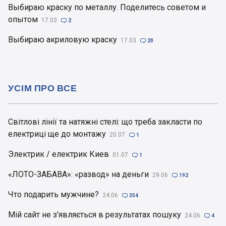
Выбираю краску по металлу. Поделитесь советом и
опытом
17.03

2
Выбираю акриловую краску
17.03

20
УСІМ ПРО ВСЕ
Світлові лінії та натяжні стелі: що треба закласти по
електриці ще до монтажу
20.07

1
Электрик / електрик Киев
01.07

1
«ЛОТО-ЗАБАВА»: «развод» на деньги
29.06

192
Что подарить мужчине?
24.06

354
Мій сайт не з'являється в результатах пошуку
24.06

4