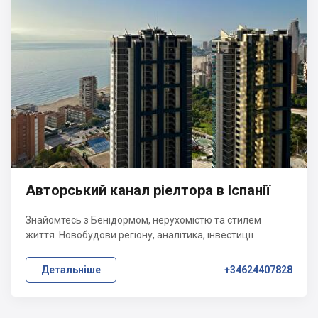
Авторський канал ріелтора в Іспанії
Знайомтесь з Бенідормом, нерухомістю та стилем
життя. Новобудови регіону, аналітика, інвестиції
Детальніше
+34624407828