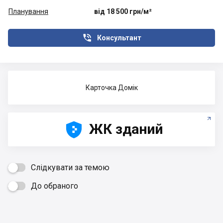
Планування
від 18 500 грн/м²

Консультант
Карточка Домік





ЖК зданий
Слідкувати за темою
До обраного
