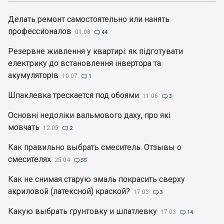
Делать ремонт самостоятельно или нанять
профессионалов
01.08

44
Резервне живлення у квартирі: як підготувати
електрику до встановлення інвертора та
акумуляторів
10.07

1
Шпаклевка трескается под обоями
11.06

3
Основні недоліки вальмового даху, про які
мовчать
12.05

2
Как правильно выбрать смеситель. Отзывы о
смесителях
25.04

55
Как не снимая старую эмаль покрасить сверху
акриловой (латексной) краской?
17.03

3
Какую выбрать грунтовку и шпатлевку
17.03

14