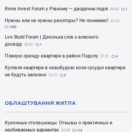
Rivne Invest Forum у Рівному — дводенна подія
04.03

1
Нужны или не нужны риэлторы? Не понимаю!
03.02

1 503
Lviv Build Forum | Декілька слів з власного
досвіду
30.01

1
Планую оренду квартири в районі Подолу
27.01

4
Купівля квартири в новобудові коли сусудні квартири
не будуть заселені
16.01

2
ОБЛАШТУВАННЯ ЖИТЛА
Кухонные столешницы. Отзывы о практичных и
неубиваемых вариантах
23.05

112