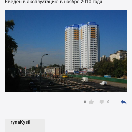
Введен в эксплуатацию в ноябре 2010 года



0
0
IrynaKysil
I