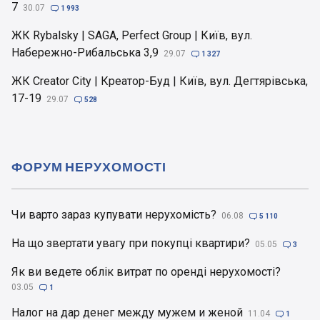
7
30.07

1 993
ЖК Rybalsky | SAGA, Perfect Group | Київ, вул.
Набережно-Рибальська 3,9
29.07

1 327
ЖК Creator City | Креатор-Буд | Київ, вул. Дегтярівська,
17-19
29.07

528
ФОРУМ НЕРУХОМОСТІ
Чи варто зараз купувати нерухомість?
06.08

5 110
На що звертати увагу при покупці квартири?
05.05

3
Як ви ведете облік витрат по оренді нерухомості?
03.05

1
Налог на дар денег между мужем и женой
11.04

1