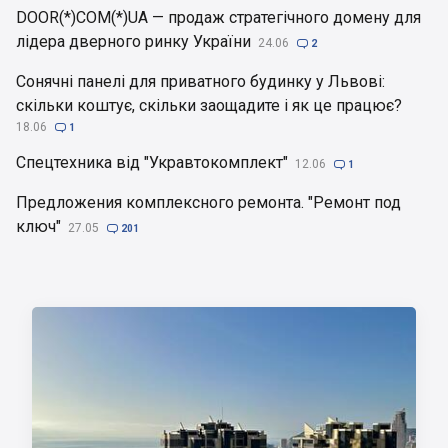
DOOR(*)COM(*)UA — продаж стратегічного домену для
лідера дверного ринку України
24.06

2
Сонячні панелі для приватного будинку у Львові:
скільки коштує, скільки заощадите і як це працює?
18.06

1
Спецтехника від "Укравтокомплект"
12.06

1
Предложения комплексного ремонта. "Ремонт под
ключ"
27.05

201