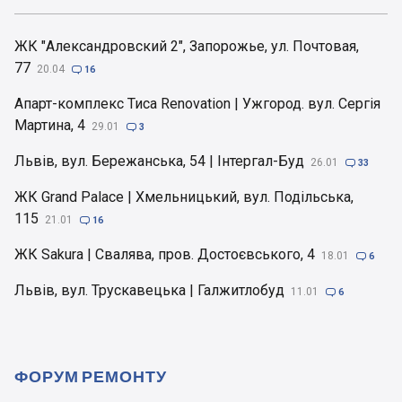
ЖК "Александровский 2", Запорожье, ул. Почтовая,
77
20.04

16
Апарт-комплекс Тиса Renovation | Ужгород. вул. Сергія
Мартина, 4
29.01

3
Львів, вул. Бережанська, 54 | Інтергал-Буд
26.01

33
ЖК Grand Palace | Хмельницький, вул. Подільська,
115
21.01

16
ЖК Sakura | Свалява, пров. Достоєвського, 4
18.01

6
Львів, вул. Трускавецька | Галжитлобуд
11.01

6
ФОРУМ РЕМОНТУ