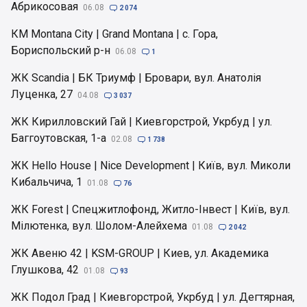
Абрикосовая
06.08

2 074
КМ Montana City | Grand Montana | с. Гора,
Бориспольский р-н
06.08

1
ЖК Scandia | БК Триумф | Бровари, вул. Анатолія
Луценка, 27
04.08

3 037
ЖК Кирилловский Гай | Киевгорстрой, Укрбуд | ул.
Баггоутовская, 1-а
02.08

1 738
ЖК Hello House | Nice Development | Київ, вул. Миколи
Кибальчича, 1
01.08

76
ЖК Forest | Спецжитлофонд, Житло-Інвест | Київ, вул.
Мілютенка, вул. Шолом-Алейхема
01.08

2 042
ЖК Авеню 42 | KSM-GROUP | Киев, ул. Академика
Глушкова, 42
01.08

93
ЖК Подол Град | Киевгорстрой, Укрбуд | ул. Дегтярная,