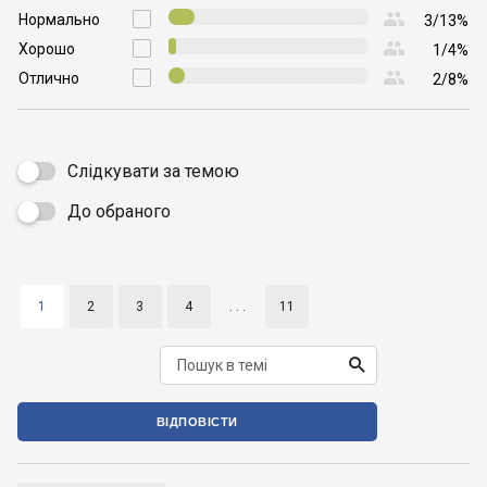

Нормально

3/13%

Хорошо

1/4%

Отлично

2/8%
Слідкувати за темою
До обраного

1
2
3
4
. . .
11

ВІДПОВІСТИ