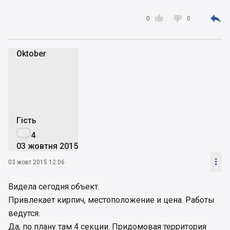



0
0
Оktober
О
Гість

4
03 жовтня 2015

03 жовт 2015 12:06
Видела сегодня объект.
Привлекает кирпич, местоположение и цена. Работы
ведутся.
Да, по плану там 4 секции. Придомовая территория