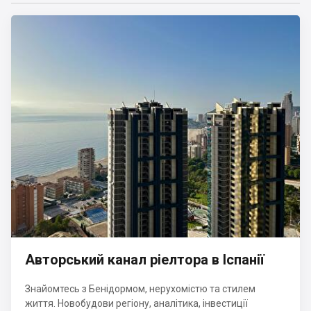
Авторський канал ріелтора в Іспанії
Знайомтесь з Бенідормом, нерухомістю та стилем
життя. Новобудови регіону, аналітика, інвестиції