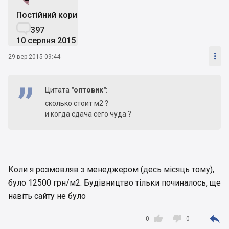
Постійний користувач

397
10 серпня 2015

29 вер 2015 09:44
Цитата
"оптовик"
:
сколько стоит м2 ?
и когда сдача сего чуда ?
Коли я розмовляв з менеджером (десь місяць тому),
було 12500 грн/м2. Будівництво тільки починалось, ще
навіть сайту не було



0
0