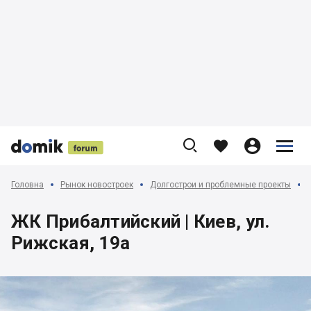











Головна
Рынок новостроек
Долгострои и проблемные проекты
ЖК Прибалтийский | Киев, ул.
Рижская, 19а