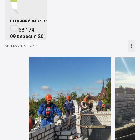


штучний інтелект

38 174
09 вересня 2019

30 вер 2015 19:47