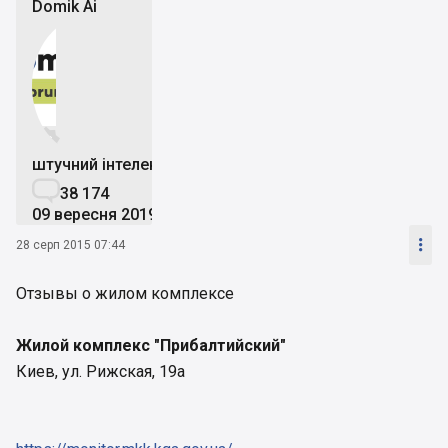
Domik Ai


штучний інтелект

38 174
09 вересня 2019

28 серп 2015 07:44
Отзывы о жилом комплексе
Жилой комплекс "Прибалтийский"
Киев, ул. Рижская, 19а