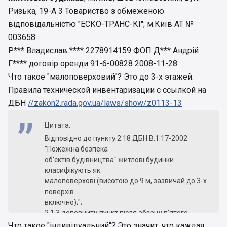
Ризька, 19-А 3 Товариство з обмеженою
відповідальністю "ЕСКО-ТРАНС-КІ"; м.Київ АТ №
003658
Р*** Владислав **** 2278914159 ФОП Д*** Андрій
Г**** договір оренди 91-6-00828 2008-11-28
Что такое "малоповерховий"? Это до 3-х этажей.
Правила технической инвентаризации с ссылкой на
ДБН
//zakon2.rada.gov.ua/laws/show/z0113-13
Цитата:
Відповідно до пункту 2.18 ДБН В.1.17-2002
"Пожежна безпека
об'єктів будівництва" житлові будинки
класифікують як:
малоповерхові (висотою до 9 м, зазвичай до 3-х
поверхів
включно);";
2.1.3 доповнити пункт після абзацу п'ятого
трьома новими
Что такое "індивідуальний"? Это значит, что каждая