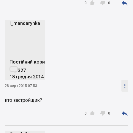



0
0
i_mandarynka
i
Постійний користувач

327
18 грудня 2014

28 серп 2015 07:53
кто застройщик?



0
0