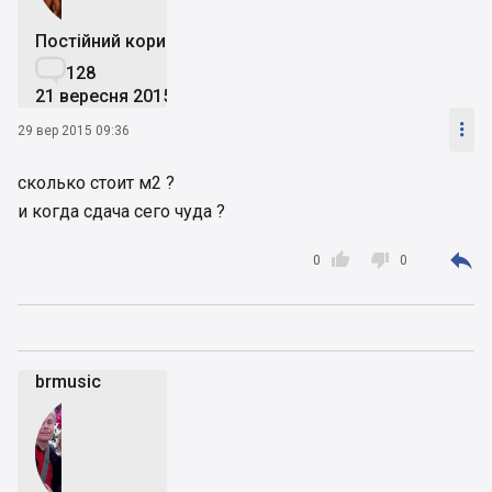
Постійний користувач

128
21 вересня 2015

29 вер 2015 09:36
сколько стоит м2 ?
и когда сдача сего чуда ?



0
0
brmusic