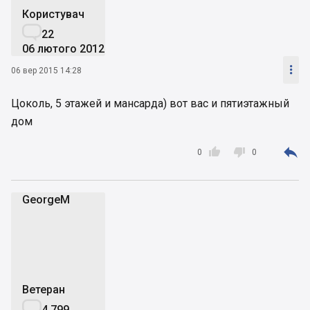
Користувач

22
06 лютого 2012

06 вер 2015 14:28
Цоколь, 5 этажей и мансарда) вот вас и пятиэтажный
дом



0
0
GeorgeM
G
Ветеран

4 799