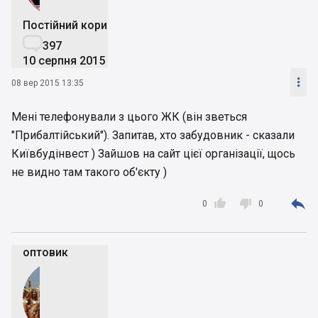
Постійний користувач

397
10 серпня 2015

08 вер 2015 13:35
Мені телефонували з цього ЖК (він зветься
"Прибалтійський"). Запитав, хто забудовник - сказали
Київбудінвест ) Зайшов на сайт цієї організації, щось
не видно там такого об'єкту )



0
0
оптовик