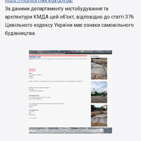
https://monitor.mkk.kga.gov.ua/
За даними департаменту містобудування та
архітектури КМДА цей об'єкт, відповідно до статті 376
Цивільного кодексу України має ознаки самовільного
будівництва.