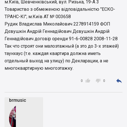
м.Київ, Шевченківський, вул. Ризька, 19-А 3
Товариство з обмеженою відповідальністю "ЕСКО-
ТРАНС-КІ"; м.Київ АТ № 003658
Рудик Владислав Миколайович 2278914159 ФОП
Дєвушкін Андрій Геннадійович Дєвушкін Андрій
Геннадійович договір оренди 91-6-00828 2008-11-28
Так что строят они малоэтажный (а это до 3-х этажей)
таунхаус (т.е. каждая квартира должна иметь
отдельный выход на улицу) по Декларации, а не
многоквартирную многоэтажку.



0
0
brmusic