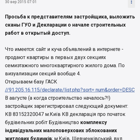

30 вер 2015 07:01
Просьба к представителям застройщика, выложить
сканы ГУО и Декларации о начале строительных
работ в открытый доступ.
Что имеется: сайт и куча объявлений в интернете -
продают квартиры в первых двух секциях
семиэтажного многоквартирного жилого дома. По
визуализации секций вообще 4.
Открываем базу ГАСК
//91.205.16.115/declarate/list.php?sort= num&order=DESC
В августе (а когда строительство началось?!)
застройщик зарегистрировал следующий документ:
КВ 83152320047 м.Київ КВ декларація про початок
будівельних робіт Будівництво
комплексу
індивідуальних малоповерхових зблокованих
житлових будинків
; м.Київ, Шевченківський, вул.