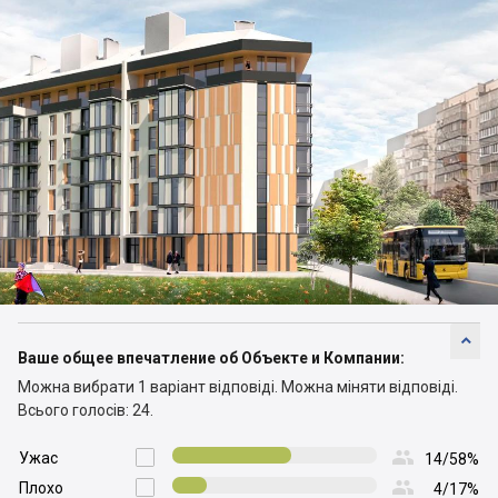

Ваше общее впечатление об Объекте и Компании:
Можна вибрати 1 варіант відповіді.
Можна міняти відповіді.
Всього голосів: 24.

Ужас

14/58%

Плохо

4/17%