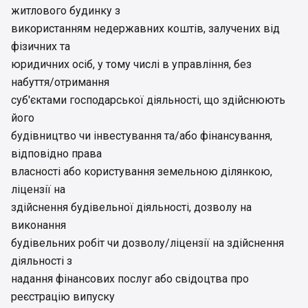
житлового будинку з
використанням недержавних коштів, залучених від
фізичних та
юридичних осіб, у тому числі в управління, без
набуття/отримання
суб'єктами господарської діяльності, що здійснюють
його
будівництво чи інвестування та/або фінансування,
відповідно права
власності або користування земельною ділянкою,
ліцензії на
здійснення будівельної діяльності, дозволу на
виконання
будівельних робіт чи дозволу/ліцензії на здійснення
діяльності з
надання фінансових послуг або свідоцтва про
реєстрацію випуску