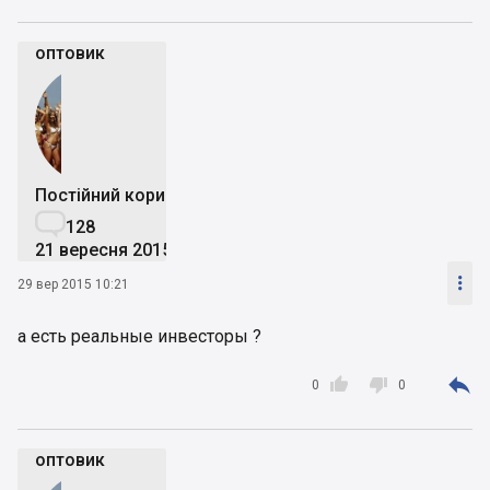
оптовик
Постійний користувач

128
21 вересня 2015

29 вер 2015 10:21
а есть реальные инвесторы ?



0
0
оптовик