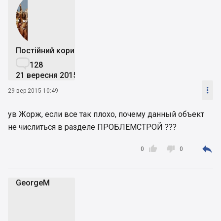
Постійний користувач

128
21 вересня 2015

29 вер 2015 10:49
ув Жорж, если все так плохо, почему данный объект
не числиться в разделе ПРОБЛЕМСТРОЙ ???



0
0
GeorgeM
G