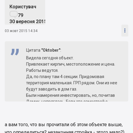
Користувач

79
30 вересня 2015

03 жовт 2015 14:34
Цитата
"Оktober"
:
Видела сегодня объект.
Привлекает кирпич, местоположение и цена.
Работы ведутся.
Да, по плану там 4 секции. Придомовая
территория маленькая. ГРП рядом. Они из нее
будут заводить в дом газ.
Были намерения инвестировать, но, почитав
Домик, напряглась. Если это самострой с
последующим переходом в незаконное
строительство, будет печально
А если они построятся и введут дом в
а вам того, что вы прочитали об этом объекте выше,
эксплуатацию, будет ещё обидней.
что определиться? незаконная стройка - этого мало?)
Вот я и на распутье...Поговорите со мной.