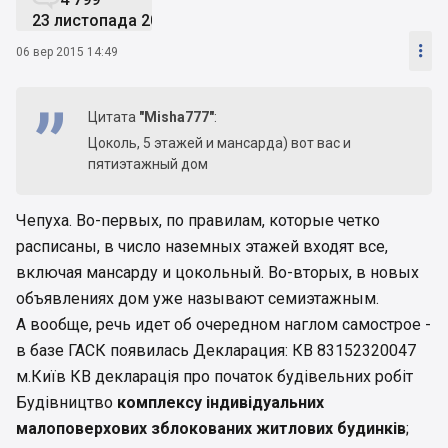
23 листопада 2012

06 вер 2015 14:49
Цитата
"Misha777"
:
Цоколь, 5 этажей и мансарда) вот вас и
пятиэтажный дом
Чепуха. Во-первых, по правилам, которые четко
расписаны, в число наземных этажей входят все,
включая мансарду и цокольный. Во-вторых, в новых
объявлениях дом уже называют семиэтажным.
А вообще, речь идет об очередном наглом самострое -
в базе ГАСК появилась Декларация: КВ 83152320047
м.Київ КВ декларація про початок будівельних робіт
Будівництво
комплексу індивідуальних
малоповерхових зблокованих житлових будинків
;