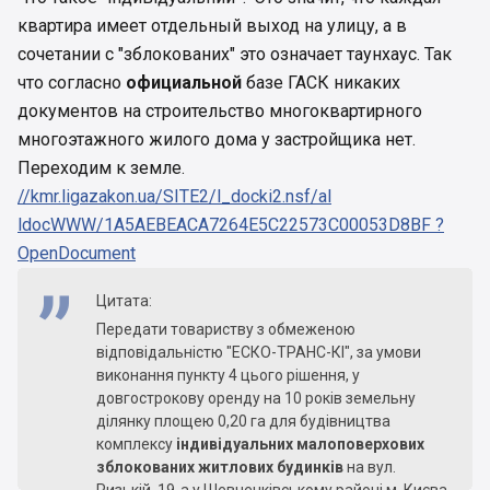
абзацами такого змісту:
квартира имеет отдельный выход на улицу, а в
"багатоповерхові (висотою від 9 до 26,5 м,
сочетании с "зблокованих" это означает таунхаус. Так
зазвичай до 9-х
что согласно
официальной
базе ГАСК никаких
поверхів включно);
документов на строительство многоквартирного
многоэтажного жилого дома у застройщика нет.
Переходим к земле.
//kmr.ligazakon.ua/SITE2/l_docki2.nsf/al
ldocWWW/1A5AEBEACA7264E5C22573C00053D8BF ?
OpenDocument
Цитата:
Передати товариству з обмеженою
відповідальністю "ЕСКО-ТРАНС-КІ", за умови
виконання пункту 4 цього рішення, у
довгострокову оренду на 10 років земельну
ділянку площею 0,20 га для будівництва
комплексу
індивідуальних малоповерхових
зблокованих житлових будинків
на вул.