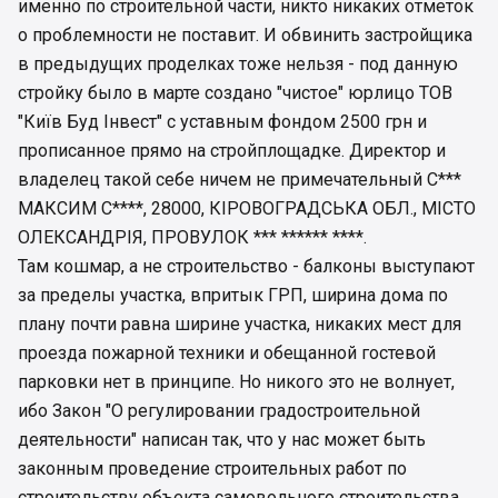
именно по строительной части, никто никаких отметок
о проблемности не поставит. И обвинить застройщика
в предыдущих проделках тоже нельзя - под данную
стройку было в марте создано "чистое" юрлицо ТОВ
"Київ Буд Інвест" с уставным фондом 2500 грн и
прописанное прямо на стройплощадке. Директор и
владелец такой себе ничем не примечательный С***
МАКСИМ С****, 28000, КІРОВОГРАДСЬКА ОБЛ., МІСТО
ОЛЕКСАНДРІЯ, ПРОВУЛОК *** ****** ****.
Там кошмар, а не строительство - балконы выступают
за пределы участка, впритык ГРП, ширина дома по
плану почти равна ширине участка, никаких мест для
проезда пожарной техники и обещанной гостевой
парковки нет в принципе. Но никого это не волнует,
ибо Закон "О регулировании градостроительной
деятельности" написан так, что у нас может быть
законным проведение строительных работ по
строительству объекта самовольного строительства.