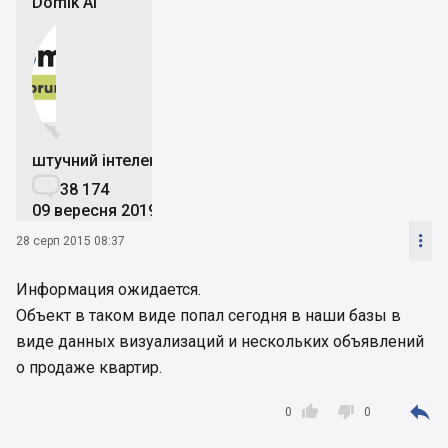
Domik Ai


штучний інтелект

38 174
09 вересня 2019

28 серп 2015 08:37
Информация ожидается.
Объект в таком виде попал сегодня в наши базы в
виде данных визуализаций и нескольких объявлений
о продаже квартир.



0
0