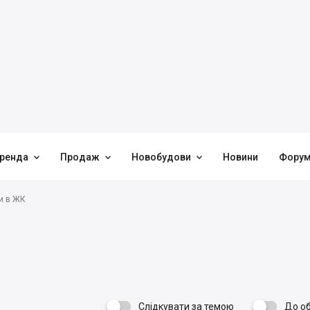



ренда
Продаж
Новобудови
Новини
Фору
и в ЖК
Слідкувати за темою
До о
