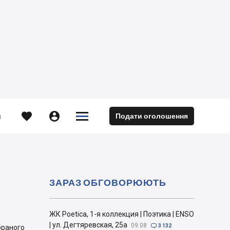





Подати оголошення
м
ЗАРАЗ ОБГОВОРЮЮТЬ
ЖК Poetica, 1-я коллекция | Поэтика | ENSO
| ул. Дегтяревская, 25а
09.08

3 132
браного