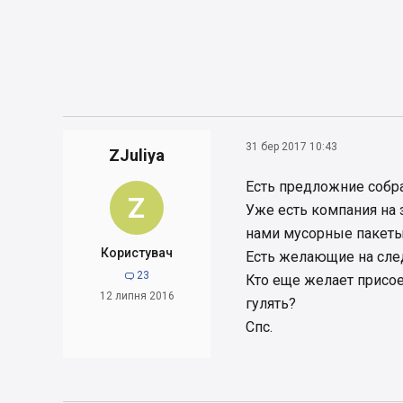
31 бер 2017 10:43
ZJuliya
Есть предложние собра
Z
Уже есть компания на 
нами мусорные пакеты
Користувач
Есть желающие на сл
23

Кто еще желает присое
12 липня 2016
гулять?
Спс.