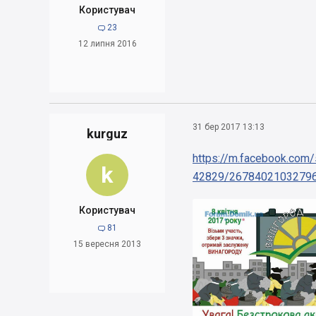
Користувач
23

12 липня 2016
31 бер 2017 13:13
kurguz
https://m.facebook.co
k
42829/26784021032796
Користувач
81

15 вересня 2013