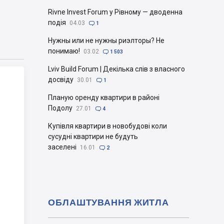
Rivne Invest Forum у Рівному — дводенна
подія
04.03

1
Нужны или не нужны риэлторы? Не
понимаю!
03.02

1 503
Lviv Build Forum | Декілька слів з власного
досвіду
30.01

1
Планую оренду квартири в районі
Подолу
27.01

4
Купівля квартири в новобудові коли
сусудні квартири не будуть
заселені
16.01

2
ОБЛАШТУВАННЯ ЖИТЛА