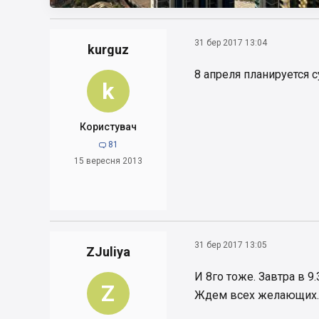
31 бер 2017 13:04
kurguz
8 апреля планируется с
k
Користувач
81

15 вересня 2013
31 бер 2017 13:05
ZJuliya
И 8го тоже. Завтра в 
Z
Ждем всех желающих.