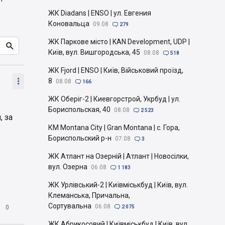
ЖК Diadans | ENSO | ул. Евгения
Коновальца
09.08

279
ЖК Паркове місто | KAN Development, UDP |

Київ, вул. Вишгородська, 45
08.08

518
ЖК Fjord | ENSO | Київ, Військовий проїзд,

8
08.08

166
ЖК Оберіг-2 | Киевгорстрой, Укрбуд | ул.
.
Бориспольская, 40
08.08

2 523
, за
КМ Montana City | Gran Montana | с. Гора,
Бориспольский р-н
07.08

3
ЖК Атлант на Озерній | Атлант | Новосілки,
вул. Озерна
06.08

1 183
ЖК Урлівський-2 | Київміськбуд | Київ, вул.
Клеманська, Причальна,
Сортувальна

06.08
0

2 075
ЖК Абрикосовий | Київміськбуд | Київ, вул.