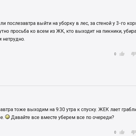
 послезавтра выйти на уборку в лес, за стеной у 3-го корп
утно просьба ко всем из ЖК, кто выходит на пикники, убира
м нетрудно.

0
втра тоже выходим на 9.30 утра к спуску. ЖЕК лает грабли
же.
Давайте все вместе уберем все по очереди?

0