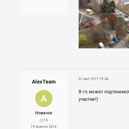
01 квіт 2017 19:44
AlexTeam
8-го может подтянемся
A
участие!)
Новачок
16

19 жовтня 2016