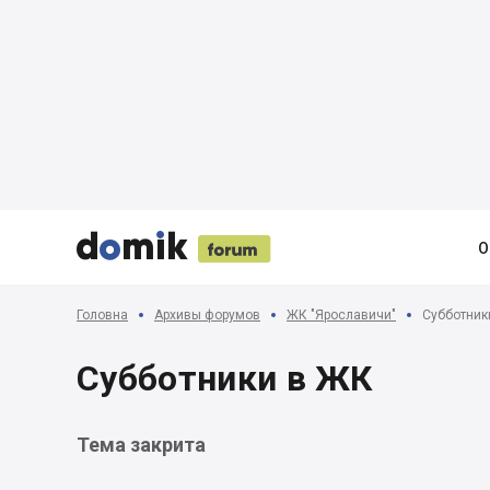





О
Головна
Архивы форумов
ЖК "Ярославичи"
Субботник
Субботники в ЖК
Тема закрита