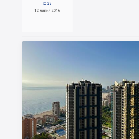
23

12 липня 2016