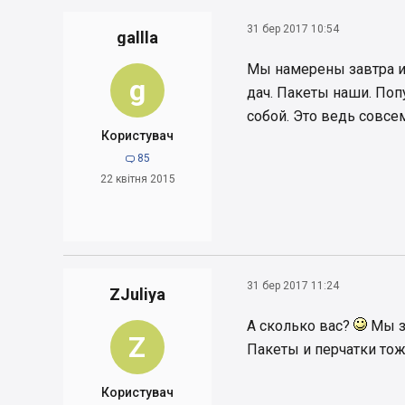
31 бер 2017 10:54
gallla
Мы намерены завтра или
g
дач. Пакеты наши. Поп
собой. Это ведь совсе
Користувач
85

22 квітня 2015
31 бер 2017 11:24
ZJuliya
А сколько вас?
Мы за
Z
Пакеты и перчатки то
Користувач