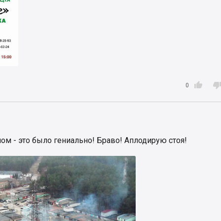

0
ом - это было гениально! Браво! Аплодирую стоя!