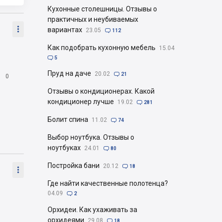
Кухонные столешницы. Отзывы о
практичных и неубиваемых

вариантах
23.05

112
Как подобрать кухонную мебель
15.04

5
Пруд на даче
20.02

21

0
Отзывы о кондиционерах. Какой
кондиционер лучше
19.02

281
Болит спина
11.02

74
Выбор ноутбука. Отзывы о
ноутбуках
24.01

80
Постройка бани
20.12

18

Где найти качественные полотенца?
04.09

2
Орхидеи. Как ухаживать за
орхидеями
29.08

18