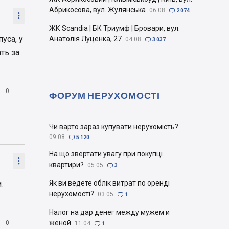
Абрикосова, вул. Жулянська
06.08

2 074

ЖК Scandia | БК Триумф | Бровари, вул.
уса, у
Анатолія Луценка, 27
04.08

3 037
ть за

0
ФОРУМ НЕРУХОМОСТІ
Чи варто зараз купувати нерухомість?
09.08

5 120
На що звертати увагу при покупці

квартири?
05.05

3
Як ви ведете облік витрат по оренді
.
нерухомості?
03.05

1
Налог на дар денег между мужем и

женой
0
11.04

1