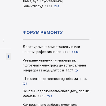
Львів, вул. Трускавецька |
Галжитлобуд
11.01

6
ФОРУМ РЕМОНТУ

0
Делать ремонт самостоятельно или
нанять профессионалов
01.08

44

Резервне живлення у квартирі: як
підготувати електрику до встановлення
інвертора та акумуляторів
10.07

1
Шпаклевка трескается под обоями
11.06

3
Основні недоліки вальмового даху, про які
мовчать
12.05

2
Как правильно выбрать смеситель.