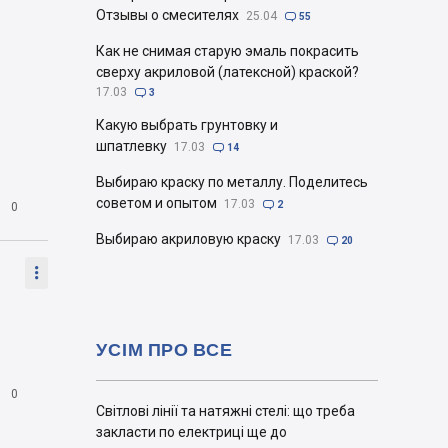
Отзывы о смесителях
25.04

55
Как не снимая старую эмаль покрасить
сверху акриловой (латексной) краской?
17.03

3
Какую выбрать грунтовку и
шпатлевку
17.03

14
Выбираю краску по металлу. Поделитесь
советом и опытом
17.03


2
0
Выбираю акриловую краску
17.03

20

УСІМ ПРО ВСЕ

0
Світлові лінії та натяжні стелі: що треба
закласти по електриці ще до