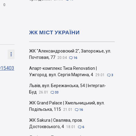

0
ЖК МІСТ УКРАЇНИ
ЖК "Александровский 2", Запорожье, ул.

Почтовая, 77
20.04

16
915403
Апарт-комплекс Тиса Renovation |
Ужгород. вул. Сергія Мартина, 4
29.01

3
Львів, вул. Бережанська, 54 | Інтергал-
Буд
26.01

33
ЖК Grand Palace | Хмельницький, вул.
Подільська, 115
21.01

16
ЖК Sakura | Свалява, пров.
Достоєвського, 4
18.01

6