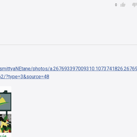

0
m/smittyaNEtane/photos/a.267693397009310.1073741826.2676
2/?type=3&source=48