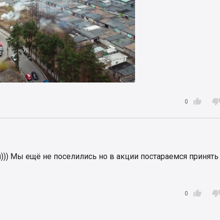

0
))) Мы ещё не поселились но в акции постараемся принять

0