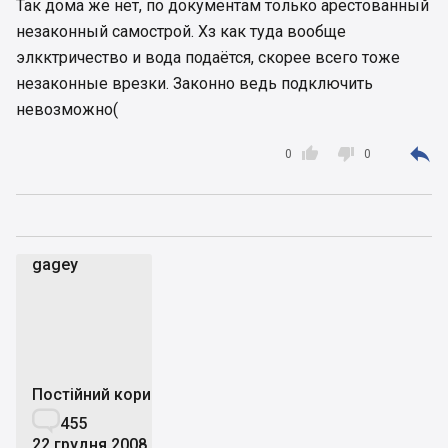
Так дома же нет, по документам только арестованный
незаконный самострой. Хз как туда вообще
элкктричество и вода подаётся, скорее всего тоже
незаконные врезки. Законно ведь подключить
невозможно(



0
0
gagey
g
Постійний користувач

455
22 грудня 2008