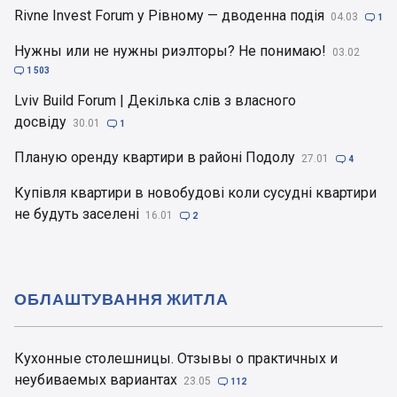
Rivne Invest Forum у Рівному — дводенна подія
04.03

1
Нужны или не нужны риэлторы? Не понимаю!
03.02

1 503
Lviv Build Forum | Декілька слів з власного
досвіду
30.01

1
Планую оренду квартири в районі Подолу
27.01

4
Купівля квартири в новобудові коли сусудні квартири
не будуть заселені
16.01

2
ОБЛАШТУВАННЯ ЖИТЛА
Кухонные столешницы. Отзывы о практичных и
неубиваемых вариантах
23.05

112