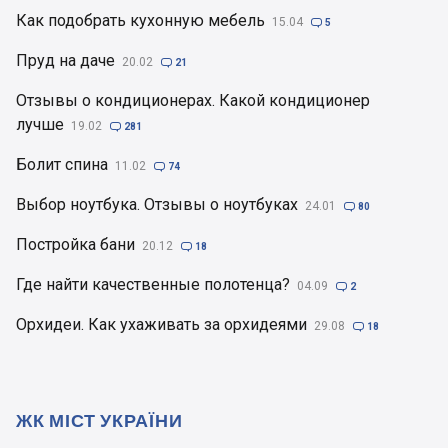
Как подобрать кухонную мебель
15.04

5
Пруд на даче
20.02

21
Отзывы о кондиционерах. Какой кондиционер
лучше
19.02

281
Болит спина
11.02

74
Выбор ноутбука. Отзывы о ноутбуках
24.01

80
Постройка бани
20.12

18
Где найти качественные полотенца?
04.09

2
Орхидеи. Как ухаживать за орхидеями
29.08

18
ЖК МІСТ УКРАЇНИ