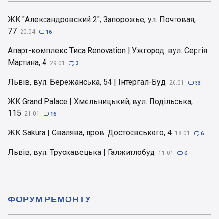
ЖК "Александровский 2", Запорожье, ул. Почтовая,
77
20.04

16
Апарт-комплекс Тиса Renovation | Ужгород. вул. Сергія
Мартина, 4
29.01

3
Львів, вул. Бережанська, 54 | Інтергал-Буд
26.01

33
ЖК Grand Palace | Хмельницький, вул. Подільська,
115
21.01

16
ЖК Sakura | Свалява, пров. Достоєвського, 4
18.01

6
Львів, вул. Трускавецька | Галжитлобуд
11.01

6
ФОРУМ РЕМОНТУ