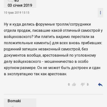
85
03 січня 2019

10 трав 2019 13:15
Ну и куда делись форумные тролли/сотрудники
отдела продаж, писавшие какой отличный самострой у
войцеховского? Им платить видимо перестали за
положительные каменты) для всех вновь прибивших:
родинний затишок незаконный самострой, без
документов вообще, арестованный по уголовному
делу войцеховского - мошенничество в особо
крупном размере. Он не может быть достроен и сдан
в эксплуатацию так как арестован.



0
0
Bomaki