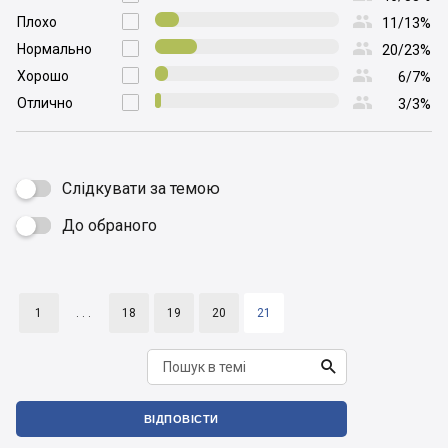

Плохо

11/13%

Нормально

20/23%

Хорошо

6/7%

Отлично

3/3%
Слідкувати за темою
До обраного

1
. . .
18
19
20
21

ВІДПОВІСТИ