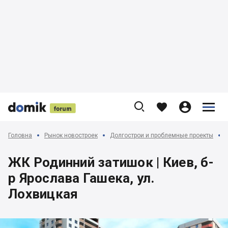











Головна
Рынок новостроек
Долгострои и проблемные проекты
ЖК Родинний затишок | Киев, б-
р Ярослава Гашека, ул.
Лохвицкая