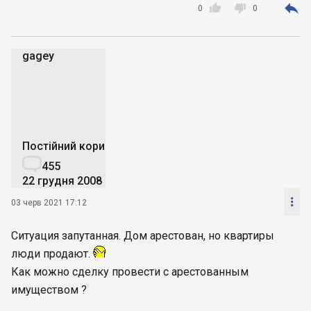



0
0
gagey
g
Постійний користувач

455
22 грудня 2008

03 черв 2021 17:12
Ситуация запутанная. Дом арестован, но квартиры
люди продают.
Как можно сделку провести с арестованным
имуществом ?