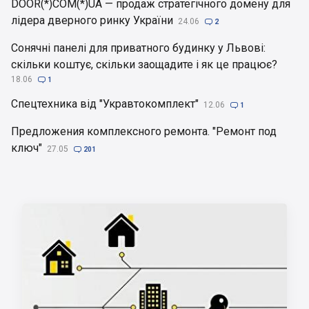
DOOR(*)COM(*)UA — продаж стратегічного домену для
лідера дверного ринку України
24.06

2
Сонячні панелі для приватного будинку у Львові:
скільки коштує, скільки заощадите і як це працює?
18.06

1
Спецтехника від "Укравтокомплект"
12.06

1
Предложения комплексного ремонта. "Ремонт под
ключ"
27.05

201