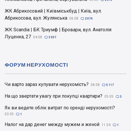
ЖК Абрикосовий | Київміськбуд | Київ, вул.
Абрикосова, вул. Жулянська
06.08

2 074
ЖК Scandia | БК Триумф | Бровари, вул. Анатолія
Луценка, 27
04.08

3 037
ФОРУМ НЕРУХОМОСТІ
Чи варто зараз купувати нерухомість?
08.08

5 117
На що звертати увагу при покупці квартири?
05.05

3
Як ви ведете облік витрат по оренді нерухомості?
03.05

1
Налог на дар денег между мужем и женой
11.04

1