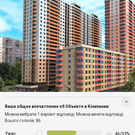

Ваше общее впечатление об Объекте и Компании:
Можна вибрати 1 варіант відповіді.
Можна міняти відповіді.
Всього голосів: 86.

Ужас

46/53%