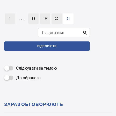
1
. . .
18
19
20
21

ВІДПОВІСТИ
Слідкувати за темою
До обраного

ЗАРАЗ ОБГОВОРЮЮТЬ