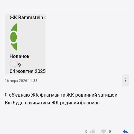
ЖК Rammstein city 🌆
Новачок

9
04 жовтня 2025

16 черв 2026 11:33
Я об'єднаю ЖК флагман та ЖК родинний затишок
Він буде називатися ЖК родиний флагман
.



0
0