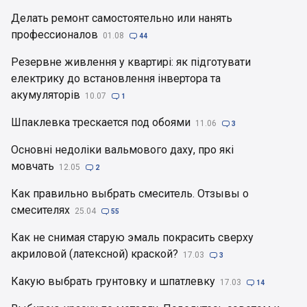
Делать ремонт самостоятельно или нанять
профессионалов
01.08

44
Резервне живлення у квартирі: як підготувати
електрику до встановлення інвертора та
акумуляторів
10.07

1
Шпаклевка трескается под обоями
11.06

3
Основні недоліки вальмового даху, про які
мовчать
12.05

2
Как правильно выбрать смеситель. Отзывы о
смесителях
25.04

55
Как не снимая старую эмаль покрасить сверху
акриловой (латексной) краской?
17.03

3
Какую выбрать грунтовку и шпатлевку
17.03

14