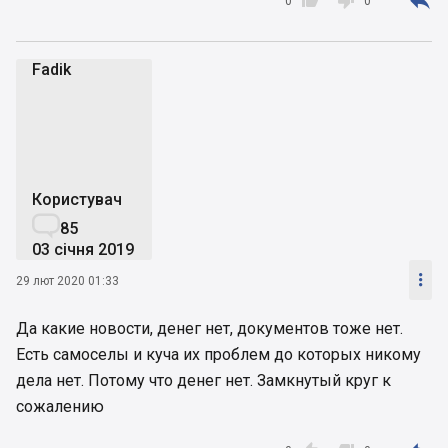



0
0
Fadik
F
Користувач

85
03 січня 2019

29 лют 2020 01:33
Да какие новости, денег нет, документов тоже нет.
Есть самоселы и куча их проблем до которых никому
дела нет. Потому что денег нет. Замкнутый круг к
сожалению