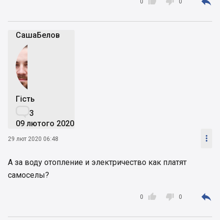



0
0
СашаБелов
Гість

3
09 лютого 2020

29 лют 2020 06:48
А за воду отопление и электричество как платят
самоселы?



0
0