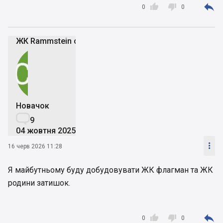



0
0
ЖК Rammstein city 🌆
Новачок

9
04 жовтня 2025

16 черв 2026 11:28
Я майбутньому буду добудовувати ЖК флагман та ЖК
родини затишок.



0
0