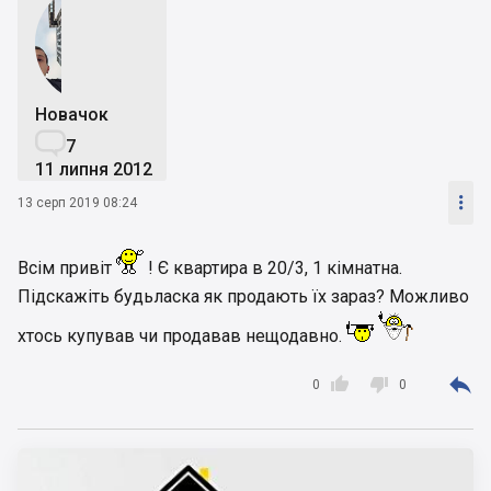
Новачок

7
11 липня 2012

13 серп 2019 08:24
Всім привіт
! Є квартира в 20/3, 1 кімнатна.
Підскажіть будьласка як продають їх зараз? Можливо
хтось купував чи продавав нещодавно.



0
0