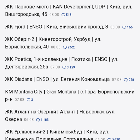
ЖК Паркове місто | KAN Development, UDP | Київ, вул.
Вишгородська, 45
08.08

518
ЖК Fjord | ENSO | Київ, Військовий проїзд, 8
08.08

166
ЖК Оберіг-2 | Киевгорстрой, Укрбуд | ул.
Бориспольская, 40
08.08

2 523
ЖК Poetica, 1-я коллекция | Поэтика | ENSO | ул.
Дегтяревская, 25а
07.08

3 129
ЖК Diadans | ENSO | ул. Евгения Коновальца
07.08

278
КМ Montana City | Gran Montana | с. Гора, Бориспольский
р-н
07.08

3
ЖК Атлант на Озерній | Атлант | Новосілки, вул.
Озерна
06.08

1 183
ЖК Урлівський-2 | Київміськбуд | Київ, вул.
Клеманська, Причальна, Сортувальна
06.08

2 075