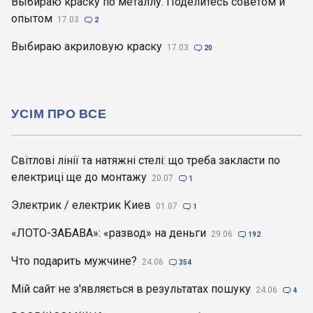
Выбираю краску по металлу. Поделитесь советом и
опытом
17.03

2
Выбираю акриловую краску
17.03

20
УСІМ ПРО ВСЕ
Світлові лінії та натяжні стелі: що треба закласти по
електриці ще до монтажу
20.07

1
Электрик / електрик Киев
01.07

1
«ЛОТО-ЗАБАВА»: «развод» на деньги
29.06

192
Что подарить мужчине?
24.06

354
Мій сайт не з'являється в результатах пошуку
24.06

4