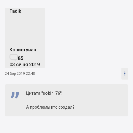
Fadik
F
Користувач

85
03 січня 2019

24 бер 2019 22:48
Цитата
"sokir_76"
:
А проблемы кто создал?