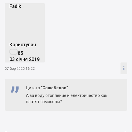
Fadik
F
Користувач

85
03 січня 2019

07 бер 2020 16:22
Цитата
"СашаБелов"
:
А за воду отопление и электричество как
платят самоселы?