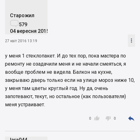
Старожил

579
04 вересня 2015

27 квіт 2016 13:19
у меня 1 стеклопакет. И до тех пор, пока мастера по
ремонту не озадачили меня и не начали смеяться, я
вообще проблем не видела. Балкон на кухне,
закрываю дверь только если на улице мороз ниже 10,
у меня там цветы круглый год. Ну да, очень
запотевают, текут, но остальное (как пользователя)
меня устраивает.



0
0
lara044