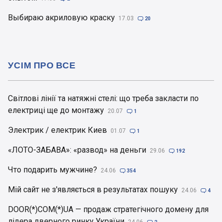
Выбираю акриловую краску
17.03

20
УСІМ ПРО ВСЕ
Світлові лінії та натяжні стелі: що треба закласти по
електриці ще до монтажу
20.07

1
Электрик / електрик Киев
01.07

1
«ЛОТО-ЗАБАВА»: «развод» на деньги
29.06

192
Что подарить мужчине?
24.06

354
Мій сайт не з'являється в результатах пошуку
24.06

4
DOOR(*)COM(*)UA — продаж стратегічного домену для
лідера дверного ринку України