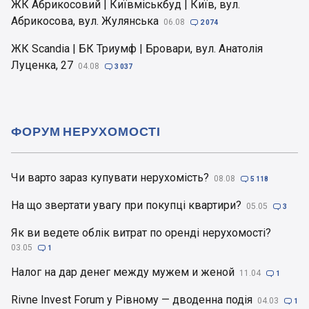
ЖК Абрикосовий | Київміськбуд | Київ, вул.
Абрикосова, вул. Жулянська
06.08

2 074
ЖК Scandia | БК Триумф | Бровари, вул. Анатолія
Луценка, 27
04.08

3 037
ФОРУМ НЕРУХОМОСТІ
Чи варто зараз купувати нерухомість?
08.08

5 118
На що звертати увагу при покупці квартири?
05.05

3
Як ви ведете облік витрат по оренді нерухомості?
03.05

1
Налог на дар денег между мужем и женой
11.04

1
Rivne Invest Forum у Рівному — дводенна подія
04.03

1