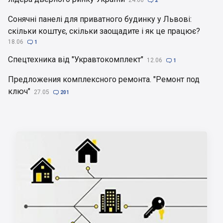
24.06

2
Сонячні панелі для приватного будинку у Львові:
скільки коштує, скільки заощадите і як це працює?
18.06

1
Спецтехника від "Укравтокомплект"
12.06

1
Предложения комплексного ремонта. "Ремонт под
ключ"
27.05

201