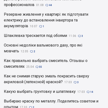
профессионалов
01.08

44
Резервне живлення у квартирі: як підготувати
електрику до встановлення інвертора та
акумуляторів
10.07

1
Шпаклевка трескается под обоями
11.06

3
Основні недоліки вальмового даху, про які
мовчать
12.05

2
Как правильно выбрать смеситель. Отзывы о
смесителях
25.04

55
Как не снимая старую эмаль покрасить сверху
акриловой (латексной) краской?
17.03

3
Какую выбрать грунтовку и шпатлевку
17.03

14
Выбираю краску по металлу. Поделитесь советом и
опытом
17.03

2