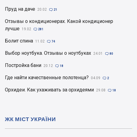
Пруд на даче
20.02

21
Отзывы о кондиционерах. Какой кондиционер
лучше
19.02

281
Болит спина
11.02

74
Выбор ноутбука. Отзывы о ноутбуках
24.01

80
Постройка бани
20.12

18
Где найти качественные полотенца?
04.09

2
Орхидеи. Как ухаживать за орхидеями
29.08

18
ЖК МІСТ УКРАЇНИ