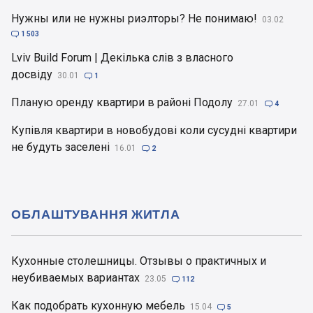
Нужны или не нужны риэлторы? Не понимаю!
03.02

1 503
Lviv Build Forum | Декілька слів з власного
досвіду
30.01

1
Планую оренду квартири в районі Подолу
27.01

4
Купівля квартири в новобудові коли сусудні квартири
не будуть заселені
16.01

2
ОБЛАШТУВАННЯ ЖИТЛА
Кухонные столешницы. Отзывы о практичных и
неубиваемых вариантах
23.05

112
Как подобрать кухонную мебель
15.04

5