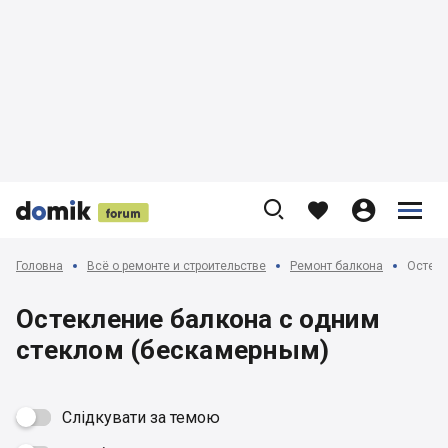











Головна
Всё о ремонте и строительстве
Ремонт балкона
Остекл
Остекление балкона с одним
стеклом (бескамерным)
Слідкувати за темою