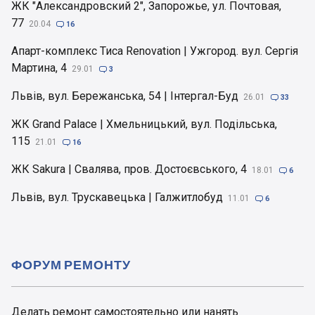
ЖК "Александровский 2", Запорожье, ул. Почтовая,
77
20.04

16
Апарт-комплекс Тиса Renovation | Ужгород. вул. Сергія
Мартина, 4
29.01

3
Львів, вул. Бережанська, 54 | Інтергал-Буд
26.01

33
ЖК Grand Palace | Хмельницький, вул. Подільська,
115
21.01

16
ЖК Sakura | Свалява, пров. Достоєвського, 4
18.01

6
Львів, вул. Трускавецька | Галжитлобуд
11.01

6
ФОРУМ РЕМОНТУ
Делать ремонт самостоятельно или нанять