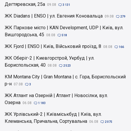
Дегтяревская, 25а
09.08

3 131
ЖК Diadans | ENSO | ул. Евгения Коновальца
09.08

279
ЖК Паркове місто | KAN Development, UDP | Київ, вул.
Вишгородська, 45
08.08

518
ЖК Fjord | ENSO | Київ, Військовий проїзд, 8
08.08

166
ЖК Оберіг-2 | Киевгорстрой, Укрбуд | ул.
Бориспольская, 40
08.08

2 523
КМ Montana City | Gran Montana | с. Гора, Бориспольский
р-н
07.08

3
ЖК Атлант на Озерній | Атлант | Новосілки, вул.
Озерна
06.08

1 183
ЖК Урлівський-2 | Київміськбуд | Київ, вул.
Клеманська, Причальна, Сортувальна
06.08

2 075