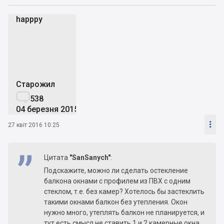
happpy
h
Старожил

538
04 березня 2015

27 квіт 2016 10:25
Цитата
"SanSanych"
:
Подскажите, можно ли сделать остекление
балкона окнами с профилем из ПВХ с одним
стеклом, т.е. без камер? Хотелось бы застеклить
такими окнами балкон без утепления. Окон
нужно много, утеплять балкон не планируется, и
тут есть смысл не ставить 1 и 2 камерные окна.