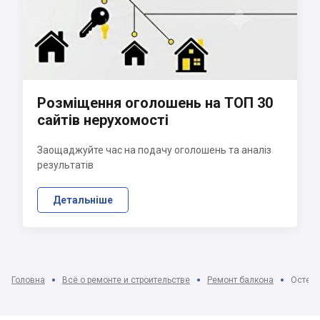
Розміщення оголошень на ТОП 30
сайтів нерухомості
Заощаджуйте час на подачу оголошень та аналіз
результатів
Детальніше
Головна
Всё о ремонте и строительстве
Ремонт балкона
Остекл