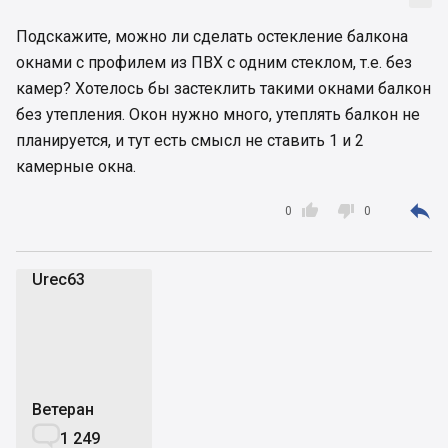
Подскажите, можно ли сделать остекление балкона
окнами с профилем из ПВХ с одним стеклом, т.е. без
камер? Хотелось бы застеклить такими окнами балкон
без утепления. Окон нужно много, утеплять балкон не
планируется, и тут есть смысл не ставить 1 и 2
камерные окна.



0
0
Urec63
U
Ветеран

1 249