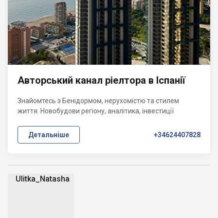
Авторський канал ріелтора в Іспанії
Знайомтесь з Бенідормом, нерухомістю та стилем
життя. Новобудови регіону, аналітика, інвестиції
Детальніше
+34624407828
Ulitka_Natasha
U