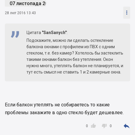
07 листопада 2014

28 лют 2016 13:43
Цитата
"SanSanych"
:
Подскажите, можно ли сделать остекление
балкона окнами с профилем из ПВХ с одним
стеклом, т.е. без камер? Хотелось бы застеклить
такими окнами балкон без утепления. Окон
нужно много, утеплять балкон не планируется, и
тут есть смысл не ставить 1 и 2 камерные окна.
Если балкон утеплять не собираетесь то какие
проблемы закажите в одно стекло будет дешевлее.



0
0