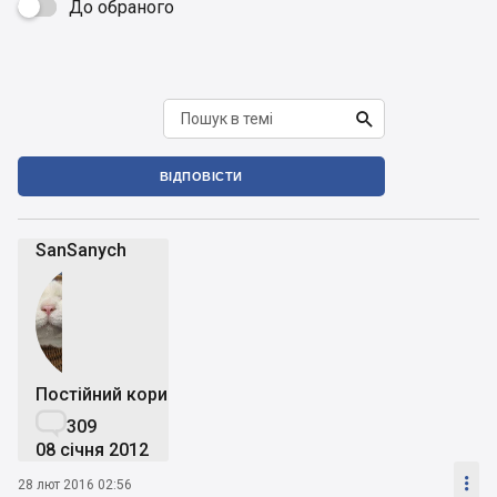
До обраного


ВІДПОВІСТИ
SanSanych
Постійний користувач

309
08 січня 2012

28 лют 2016 02:56