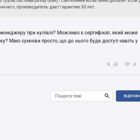
трубы системы рехау (кан)? Сантехники испытания делали? Если 
 нечего, производитель дает гарантию 50 лет.
и менеджеру при купівлі? Можливо є сертифікат, який може
ку? Маю сумніви просто, що до нього буде доступ навіть у


0
0

ВІДПОВ