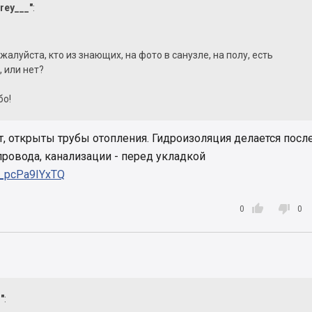
rey___"
:
жалуйста, кто из знающих, на фото в санузле, на полу, есть
 или нет?
бо!
т, открыты трубы отопления. Гидроизоляция делается посл
ровода, канализации - перед укладкой
e/_pcPa9IYxTQ


0
0
"
: