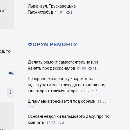
Львів, вул. Трускавецька |
я от
Галжитлобуд
11.01

6
ФОРУМ РЕМОНТУ
а, то
Делать ремонт самостоятельно или
нанять профессионалов
01.08

44

Резервне живлення у квартирі: як
підготувати електрику до встановлення
інвертора та акумуляторів
10.07


1
Шпаклевка трескается под обоями
11.06

3
Основні недоліки вальмового даху, про які
мовчать
12.05

2