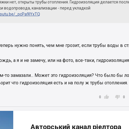
яжки нет, открыты трубы отопления. Гидроизоляция делается посл
и водопровода, канализации - перед укладкой
/youtu.be/_pcPa9IYxTQ
теперь нужно понять, чем мне грозит, если трубы воды в с
ождь, а я и не замечу, или на фото, все-таки, гидроизоляция
м-то замазали... Может это гидроизоляция? Что было бы ло
орит что гидроизоляция есть и на полу ж трубы отопления.


0
0
Авторський канал ріелтора