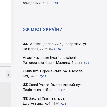
орхидеями
29.08

18
ЖК МІСТ УКРАЇНИ
ЖК "Александровский 2", Запорожье, ул.
Почтовая, 77
20.04

16
Апарт-комплекс Тиса Renovation |
Ужгород. вул. Сергія Мартина, 4
29.01

3
Львів, вул. Бережанська, 54 | Інтергал-

Буд
26.01

33
ЖК Grand Palace | Хмельницький, вул.
Подільська, 115
21.01

16
ЖК Sakura | Свалява, пров.
Достоєвського, 4
18.01

6