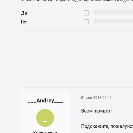

Да

Нет
01 лют 2018 22:49
___Andrey___
Всем, привет!
_
Подскажите, пожалуйста
Користувач