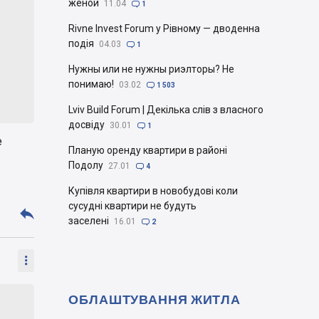
женой
11.04

1
Rivne Invest Forum у Рівному — дводенна
подія
04.03

1
Нужны или не нужны риэлторы? Не
понимаю!
03.02

1 503
Lviv Build Forum | Декілька слів з власного
досвіду
30.01

1
е
Планую оренду квартири в районі
Подолу
27.01

4
Купівля квартири в новобудові коли
сусудні квартири не будуть

заселені
16.01

2

ОБЛАШТУВАННЯ ЖИТЛА