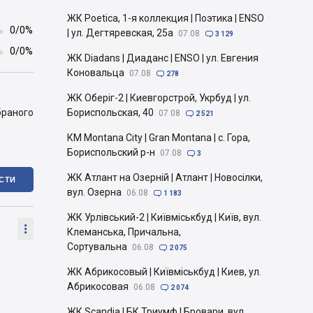
ЖК Poetica, 1-я коллекция | Поэтика | ENSO

0/0%
| ул. Дегтяревская, 25а
07.08

3 129

0/0%
ЖК Diadans | Диаданс | ENSO | ул. Евгения
Коновальца
07.08

278
ЖК Оберіг-2 | Киевгорстрой, Укрбуд | ул.
браного
Бориспольская, 40
07.08

2 521
КМ Montana City | Gran Montana | с. Гора,
Бориспольский р-н
07.08

3
ЖК Атлант на Озерній | Атлант | Новосілки,
ІСТИ
вул. Озерна
06.08

1 183
ЖК Урлівський-2 | Київміськбуд | Київ, вул.

Клеманська, Причальна,
Сортувальна
06.08

2 075
ЖК Абрикосовый | Київміськбуд | Киев, ул.
Абрикосовая
06.08

2 074
ЖК Scandia | БК Триумф | Бровари, вул.