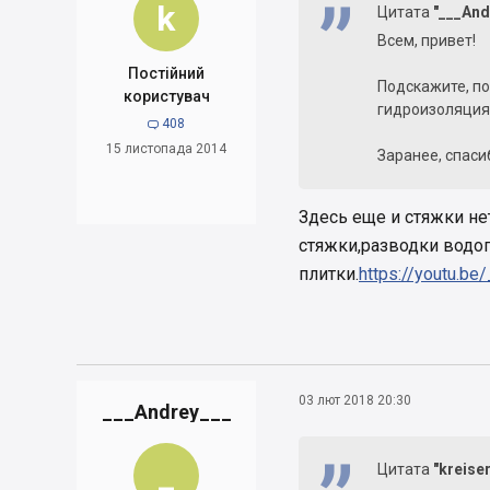
k
Цитата
"___And
Всем, привет!
Постійний
Подскажите, по
користувач
гидроизоляция,
408

15 листопада 2014
Заранее, спаси
Здесь еще и стяжки не
стяжки,разводки водоп
плитки.
https://youtu.b
03 лют 2018 20:30
___Andrey___
_
Цитата
"kreiser