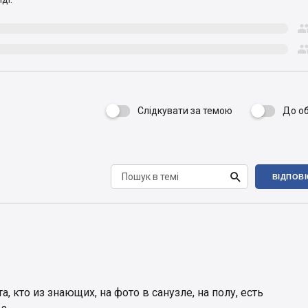
Слідкувати за темою
До о


ВІДПОВ
, кто из знающих, на фото в санузле, на полу, есть