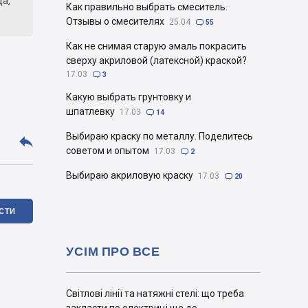
да,
Как правильно выбрать смеситель.
Отзывы о смесителях
25.04

55
Как не снимая старую эмаль покрасить
сверху акриловой (латексной) краской?
17.03

3
Какую выбрать грунтовку и
шпатлевку
17.03

14
Выбираю краску по металлу. Поделитесь

советом и опытом
17.03

2
Выбираю акриловую краску
17.03

20
ІСТИ
УСІМ ПРО ВСЕ
Світлові лінії та натяжні стелі: що треба