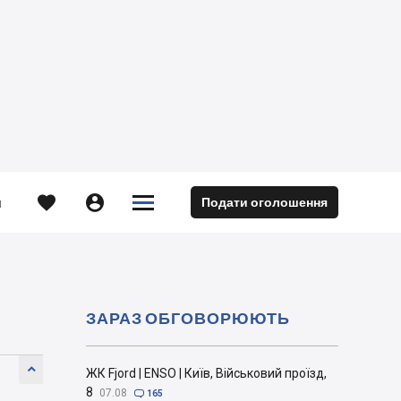





Подати оголошення
м
ЗАРАЗ ОБГОВОРЮЮТЬ

ЖК Fjord | ENSO | Київ, Військовий проїзд,
8
07.08

165