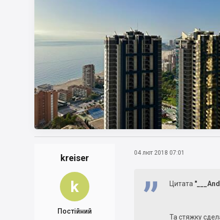
04 лют 2018 07:01
kreiser
k
Цитата
"___And
Постійний
Та стяжку сдел