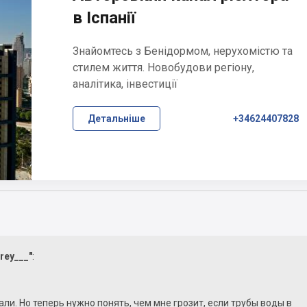
в Іспанії
Знайомтесь з Бенідормом, нерухомістю та
стилем життя. Новобудови регіону,
аналітика, інвестиції
Детальніше
+34624407828
rey___"
:
али. Но теперь нужно понять, чем мне грозит, если трубы воды в