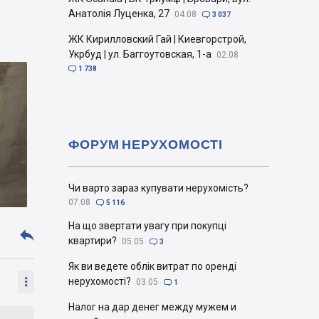
Анатолія Луценка, 27
04.08

3 037
ЖК Кирилловский Гай | Киевгорстрой,
Укрбуд | ул. Баггоутовская, 1-а
02.08

1 738
ФОРУМ НЕРУХОМОСТІ
Чи варто зараз купувати нерухомість?
07.08

5 116
На що звертати увагу при покупці

квартири?
05.05

3
Як ви ведете облік витрат по оренді

нерухомості?
03.05

1
Налог на дар денег между мужем и