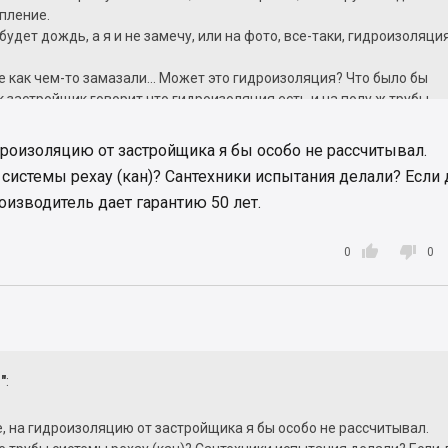
опление.
будет дождь, а я и не замечу, или на фото, все-таки, гидроизоляци
 как чем-то замазали... Может это гидроизоляция? Что было бы
ак застройщик говорит что гидроизоляция есть и на полу ж трубы
дроизоляцию от застройщика я бы особо не рассчитывал.
истемы рехау (кан)? Сантехники испытания делали? Если д
оизводитель дает гарантию 50 лет.


0
0
"
:
, на гидроизоляцию от застройщика я бы особо не рассчитывал.