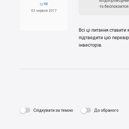
Водопроводные 
98

то беспокоится
02 червня 2017
Всі ці питання ставит
підтведити цю перевір
інвесторів.
Слідкувати за темою
До обраного
