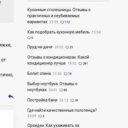
е
Кухонные столешницы. Отзывы о
практичных и неубиваемых
вариантах
23.05

112
Как подобрать кухонную мебель
15.04

5
тяжке,
Пруд на даче
20.02

21
Отзывы о кондиционерах. Какой
 от
кондиционер лучше
19.02

281
Болит спина
11.02
гично,

74
Выбор ноутбука. Отзывы о
ноутбуках
24.01

80

Постройка бани
20.12

18
Где найти качественные полотенца?
04.09

2
Орхидеи. Как ухаживать за