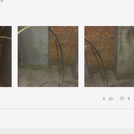
т?


0
0