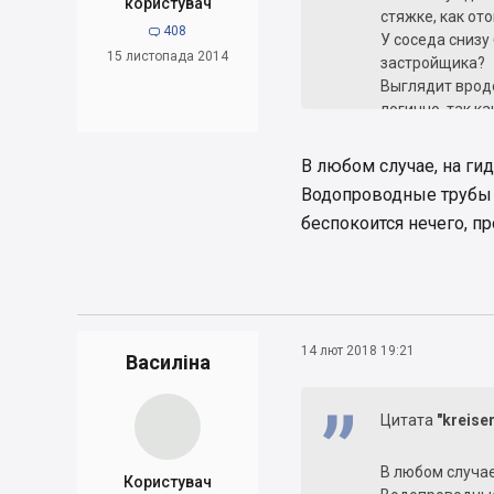
користувач
стяжке, как от
408

У соседа снизу 
15 листопада 2014
застройщика?
Выглядит вроде
логично, так к
отопления.
В любом случае, на ги
Водопроводные трубы с
беспокоится нечего, пр
14 лют 2018 19:21
Василіна
Цитата
"kreiser
В любом случае
Користувач