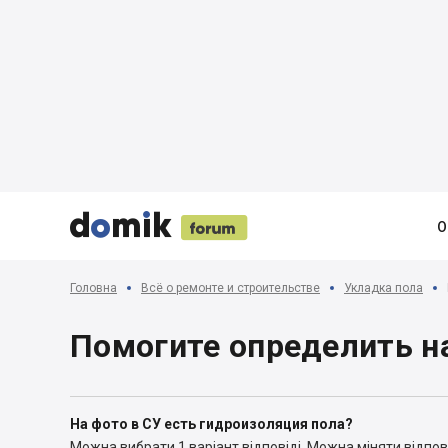





О
Головна
Всё о ремонте и строительстве
Укладка пола
Помогите определить н
На фото в СУ есть гидроизоляция пола?
Можна вибрати 1 варіант відповіді.
Можна міняти відпові