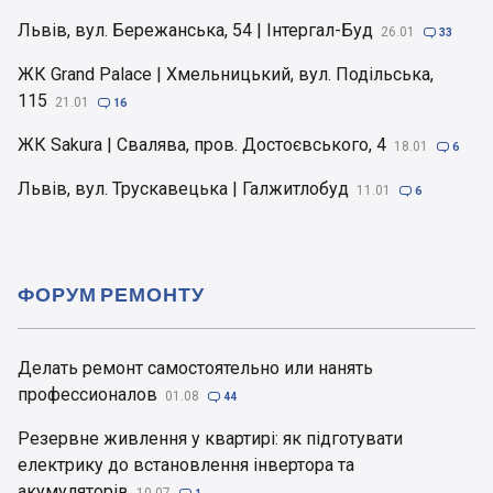
Львів, вул. Бережанська, 54 | Інтергал-Буд
26.01

33
ЖК Grand Palace | Хмельницький, вул. Подільська,
115
21.01

16
ЖК Sakura | Свалява, пров. Достоєвського, 4
18.01

6
Львів, вул. Трускавецька | Галжитлобуд
11.01

6
ФОРУМ РЕМОНТУ
Делать ремонт самостоятельно или нанять
профессионалов
01.08

44
Резервне живлення у квартирі: як підготувати
електрику до встановлення інвертора та
акумуляторів
10.07