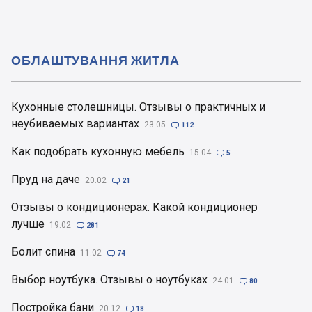
ОБЛАШТУВАННЯ ЖИТЛА
Кухонные столешницы. Отзывы о практичных и
неубиваемых вариантах
23.05

112
Как подобрать кухонную мебель
15.04

5
Пруд на даче
20.02

21
Отзывы о кондиционерах. Какой кондиционер
лучше
19.02

281
Болит спина
11.02

74
Выбор ноутбука. Отзывы о ноутбуках
24.01

80
Постройка бани
20.12

18