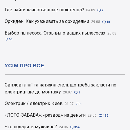
Где найти качественные полотенца?
04.09

2
Орхидеи. Как ухаживать за орхидеями
29.08

18
Выбор пылесоса. Отзывы о ваших пылесосах
26.08

66
УСІМ ПРО ВСЕ
Світлові лінії та натяжні стелі: що треба закласти по
електриці ще до монтажу
20.07

1
Электрик / електрик Киев
01.07

1
«ЛОТО-ЗАБАВА»: «развод» на деньги
29.06

192
Что подарить мужчине?
24.06

354