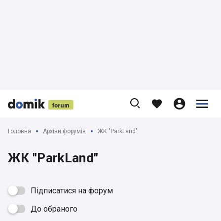











Головна
Архіви форумів
ЖК "ParkLand"
ЖК "ParkLand"
Підписатися на форум
До обраного
