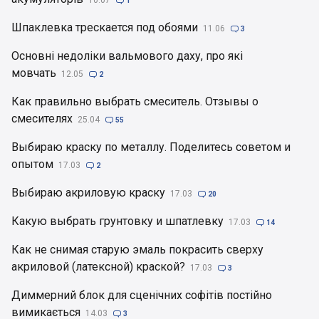

1
Шпаклевка трескается под обоями
11.06

3
Основні недоліки вальмового даху, про які
мовчать
12.05

2
Как правильно выбрать смеситель. Отзывы о
смесителях
25.04

55
Выбираю краску по металлу. Поделитесь советом и
опытом
17.03

2
Выбираю акриловую краску
17.03

20
Какую выбрать грунтовку и шпатлевку
17.03

14
Как не снимая старую эмаль покрасить сверху
акриловой (латексной) краской?
17.03

3
Диммерний блок для сценічних софітів постійно
вимикається
14.03

3