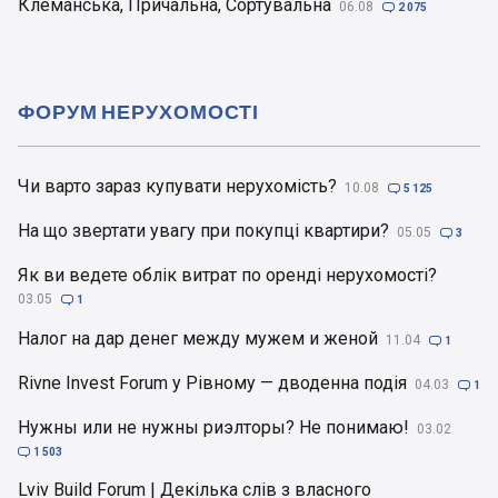
Клеманська, Причальна, Сортувальна
06.08

2 075
ФОРУМ НЕРУХОМОСТІ
Чи варто зараз купувати нерухомість?
10.08

5 125
На що звертати увагу при покупці квартири?
05.05

3
Як ви ведете облік витрат по оренді нерухомості?
03.05

1
Налог на дар денег между мужем и женой
11.04

1
Rivne Invest Forum у Рівному — дводенна подія
04.03

1
Нужны или не нужны риэлторы? Не понимаю!
03.02

1 503
Lviv Build Forum | Декілька слів з власного