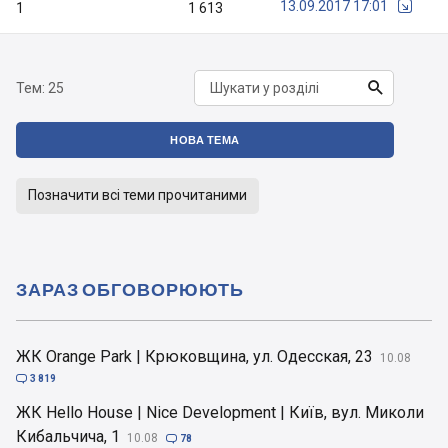
13.09.2017 17:01
1
1 613

Тем:
25
НОВА ТЕМА
Позначити всі теми прочитаними
ЗАРАЗ ОБГОВОРЮЮТЬ
ЖК Orange Park | Крюковщина, ул. Одесская, 23
10.08

3 819
ЖК Hello House | Nice Development | Київ, вул. Миколи
Кибальчича, 1
10.08

78