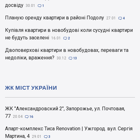
досвіду
30.01

1
Планую оренду квартири в районі Подолу
27.01

4
Купівля квартири в новобудові коли сусудні квартири
не будуть заселені
16.01

2
Двоповерхові квартири в новобудовах, переваги та
недоліки, враження?
30.12

13
ЖК МІСТ УКРАЇНИ
ЖК "Александровский 2", Запорожье, ул. Почтовая,
77
20.04

16
Апарт-комплекс Тиса Renovation | Ужгород. вул. Сергія
Мартина, 4
29.01

3