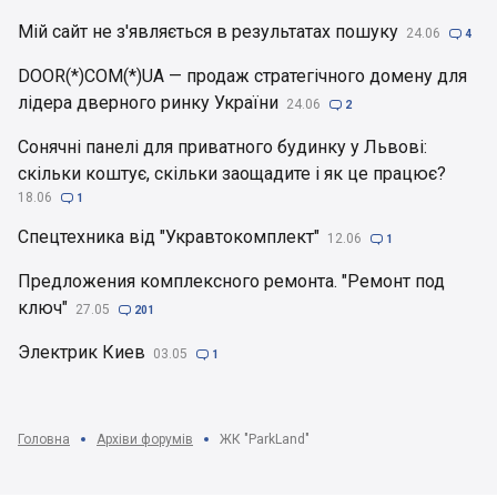
Мій сайт не з'являється в результатах пошуку
24.06

4
DOOR(*)COM(*)UA — продаж стратегічного домену для
лідера дверного ринку України
24.06

2
Сонячні панелі для приватного будинку у Львові:
скільки коштує, скільки заощадите і як це працює?
18.06

1
Спецтехника від "Укравтокомплект"
12.06

1
Предложения комплексного ремонта. "Ремонт под
ключ"
27.05

201
Электрик Киев
03.05

1
Головна
Архіви форумів
ЖК "ParkLand"