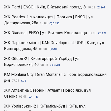
ЖК Fjord | ENSO | Київ, Військовий проїзд, 8
10.08

167
ЖК Poetica, 1-я коллекция | Поэтика | ENSO | ул.
Дегтяревская, 25а
10.08

3 133
ЖК Diadans | ENSO | ул. Евгения Коновальца
09.08

279
ЖК Паркове місто | KAN Development, UDP | Київ, вул.
Вишгородська, 45
08.08

518
ЖК Оберіг-2 | Киевгорстрой, Укрбуд | ул.
Бориспольская, 40
08.08

2 523
КМ Montana City | Gran Montana | с. Гора, Бориспольский
р-н
07.08

3
ЖК Атлант на Озерній | Атлант | Новосілки, вул.
Озерна
06.08

1 183
ЖК Урлівський-2 | Київміськбуд | Київ, вул.