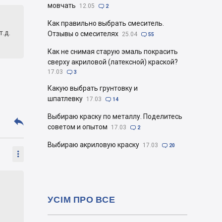
мовчать
12.05

2
Как правильно выбрать смеситель.
т.д.
Отзывы о смесителях
25.04

55
Как не снимая старую эмаль покрасить
сверху акриловой (латексной) краской?
17.03

3
Какую выбрать грунтовку и
шпатлевку
17.03

14
Выбираю краску по металлу. Поделитесь

советом и опытом
17.03

2
Выбираю акриловую краску
17.03

20

УСІМ ПРО ВСЕ