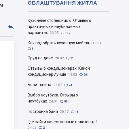
ОБЛАШТУВАННЯ ЖИТЛА
ем
Кухонные столешницы. Отзывы о

практичных и неубиваемых
вариантах
23.05

112
Как подобрать кухонную мебель
15.04

5
Пруд на даче
20.02

21
Отзывы о кондиционерах. Какой
кондиционер лучше
19.02

281
Болит спина
11.02

74
Выбор ноутбука. Отзывы о
ноутбуках
24.01

80
Постройка бани
20.12

18
Где найти качественные полотенца?
04.09

2