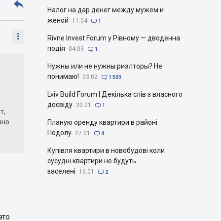

Налог на дар денег между мужем и
женой
11.04

1

Rivne Invest Forum у Рівному — дводенна
подія
04.03

1
Нужны или не нужны риэлторы? Не
понимаю!
03.02

1 503
Lviv Build Forum | Декілька слів з власного
досвіду
30.01

1
т,
нно
Планую оренду квартири в районі
Подолу
27.01

4
Купівля квартири в новобудові коли
сусудні квартири не будуть
заселені
16.01

2
это