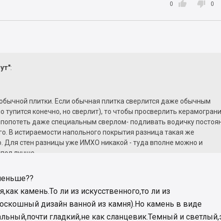


0
0
тут"
:
 обычной плитки. Если обычная плитка сверлится даже обычным
о тупится конечно, но сверлит), то чтобы просверлить керамограни
 попотеть даже специальным сверлом- подливать водичку постоя
го. В истираемости напольного покрытия разница такая же
. Для стен разницы уже ИМХО никакой - туда вполне можно и
 пол лучше
и изготовления я вам не подскажу - не знаю.
 меньше??
я,как камень.То ли из искусственного,то ли из
роскошный дизайн ванной из камня).Но камень в виде
альный,почти гладкий,не как сланцевик.Темный и светлый,