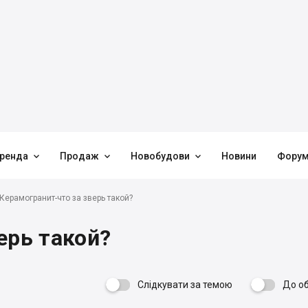



ренда
Продаж
Новобудови
Новини
Фору
Керамогранит-что за зверь такой?
ерь такой?
Слідкувати за темою
До о
