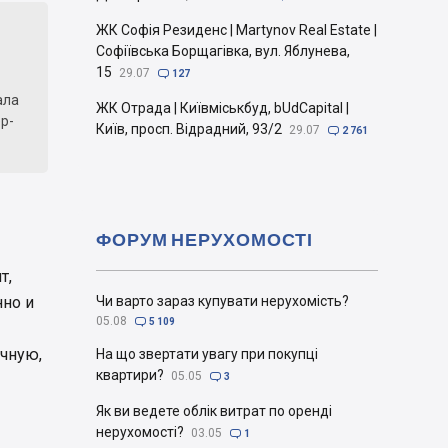
ЖК Софія Резиденс | Martynov Real Estate |
Софіївська Борщагівка, вул. Яблунева,
15
29.07

127
ала
ЖК Отрада | Київміськбуд, bUdCapital |
р-
Київ, просп. Відрадний, 93/2
29.07

2 761
ФОРУМ НЕРУХОМОСТІ
т,
нно и
Чи варто зараз купувати нерухомість?
05.08

5 109
ычную,
На що звертати увагу при покупці
квартири?
05.05

3
Як ви ведете облік витрат по оренді
нерухомості?
03.05

1