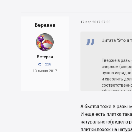
17 вер 2017 07:00
Беркана
Цитата
"Это я 
Ветеран
Тверже в разы
1 228

сверлом (сверл
13 липня 2017
нужно изрядно
и сверлить дол
соответственно
обычную, но на
керамогранит.
А по технологи
А бьется тоже в разы
И еще есть плитка така
натурального(видела 
плитки,похож на натур