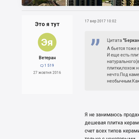
17 вер 2017 10:02
Это я тут
Эя
Цитата
"Берка
А бьется тоже 
И еще есть плит
Ветеран
натурального(в
1 519

плитки,похож н
27 жовтня 2016
нечто.Под каме
необычным.Как 
Я не занимаюсь продаж
дешевая плитка керамо
счет всех типов керами
только с некоторыми.