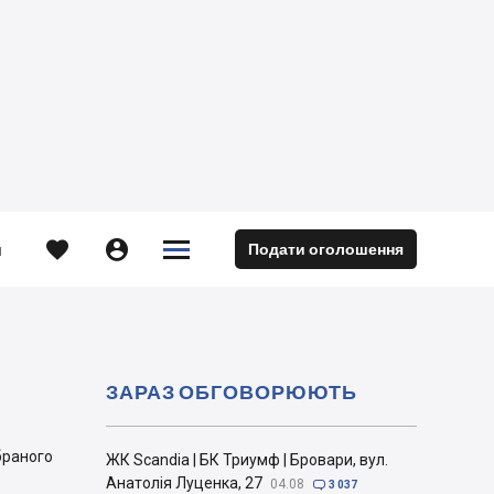





Подати оголошення
м
ЗАРАЗ ОБГОВОРЮЮТЬ
браного
ЖК Scandia | БК Триумф | Бровари, вул.
Анатолія Луценка, 27
04.08

3 037