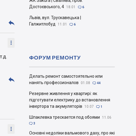
ЖК Sakura | Свалява, пров.
Достоєвського, 4
18.01

6
Львів, вул. Трускавецька |

Галжитлобуд
11.01

6

.д.
ФОРУМ РЕМОНТУ
Делать ремонт самостоятельно или

нанять профессионалов
01.08

44
Резервне живлення у квартирі: як
підготувати електрику до встановлення
інвертора та акумуляторів
10.07

1
Шпаклевка трескается под обоями
11.06

3

Основні недоліки вальмового даху, про які