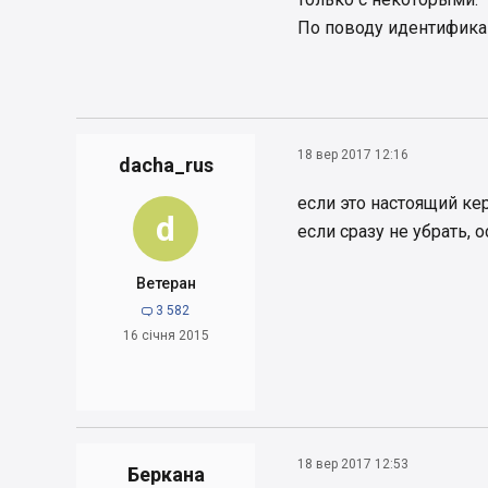
По поводу идентифика
18 вер 2017 12:16
dacha_rus
если это настоящий кер
d
если сразу не убрать, 
Ветеран
3 582

16 січня 2015
18 вер 2017 12:53
Беркана