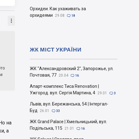
Орхидеи. Как ухаживать за
орхидеями
29.08

18

ЖК МІСТ УКРАЇНИ
это
ЖК "Александровский 2", Запорожье, ул.
ем
Почтовая, 77
20.04

16
Апарт-комплекс Тиса Renovation |
Ужгород. вул. Сергія Мартина, 4
29.01

3
Львів, вул. Бережанська, 54 | Інтергал-
Буд
26.01

33
ЖК Grand Palace | Хмельницький, вул.
Но на
Подільська, 115
21.01

16
и, а