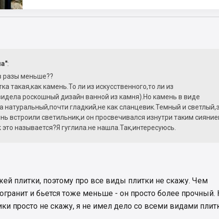
на"
:
в разы меньше??
ка такая,как камень.То ли из искусственного,то ли из
идела роскошный дизайн ванной из камня).Но камень в виде
а натуральный,почти гладкий,не как сланцевик.Темный и светлый,
нь встроили светильник,и он просвечивался изнутри таким сияни
это называется?Я гуглила.не нашла.Так,интересуюсь.
ей плитки, поэтому про все виды плитки не скажу. Чем
гранит и бьется тоже меньше - он просто более прочный. 
ки просто не скажу, я не имел дело со всеми видами плитк