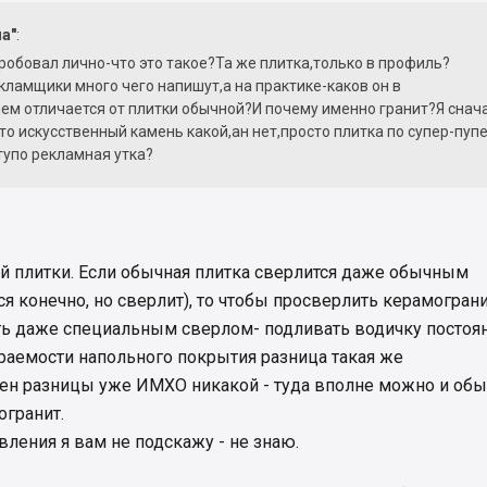
на"
:
пробовал лично-что это такое?Та же плитка,только в профиль?
кламщики много чего напишут,а на практике-каков он в
ем отличается от плитки обычной?И почему именно гранит?Я снач
то искусственный камень какой,ан нет,просто плитка по супер-пупе
 тупо рекламная утка?
й плитки. Если обычная плитка сверлится даже обычным
я конечно, но сверлит), то чтобы просверлить керамограни
ть даже специальным сверлом- подливать водичку постоя
ираемости напольного покрытия разница такая же
тен разницы уже ИМХО никакой - туда вполне можно и об
огранит.
вления я вам не подскажу - не знаю.