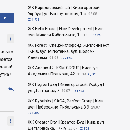
ЖК Кирилловский Гай | Киевгорстрой,
Укрбуд | ул. Баггоутовская, 1-а
02.08
ІСТИ

1 738
ЖК Hello House | Nice Development | Київ,
вул. Миколи Кибальчича, 1
01.08

76

ЖК Forest | Спецжитлофонд, Житло-Інвест
но,что
| Київ, вул. Мілютенка, вул. Шолом-
Алейхема
01.08

2 042
чается
венный
ЖК Авеню 42 | KSM-GROUP | Киев, ул.
 утка?
Академика Глушкова, 42
01.08

93
ЖК Подол Град | Киевгорстрой, Укрбуд |

ул. Дегтярная, 7
30.07

1 993
ЖК Rybalsky | SAGA, Perfect Group | Київ,
вул. Набережно-Рибальська 3,9
29.07

1 327

ЖК Creator City | Креатор-Буд | Київ, вул.
Дегтярівська, 17-19
29.07

528