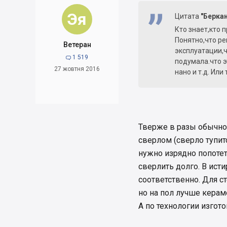
Эя
Цитата
"Берка
Кто знает,кто 
Понятно,что ре
Ветеран
эксплуатации,ч
1 519

подумала.что э
27 жовтня 2016
нано и т.д. Или
Тверже в разы обычно
сверлом (сверло тупитс
нужно изрядно попоте
сверлить долго. В ист
соответственно. Для с
но на пол лучше керам
А по технологии изгото