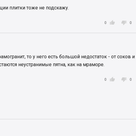
ции плитки тоже не подскажу.


0
0
амогранит, то у него есть большой недостаток - от соков и т
остаются неустранимые пятна, как на мраморе.


0
0