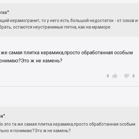
rus"
:
щий керамогранит, то у него есть большой недостаток - от соков и 
убрать, остаются неустранимые пятна, как на мраморе.
та же самая плитка керамика,просто обработанная особым
понимаю?Это ж не камень?


0
0
на"
:
Но это та же самая плитка керамика,просто обработанная особым
льно я понимаю?Это ж не камень?