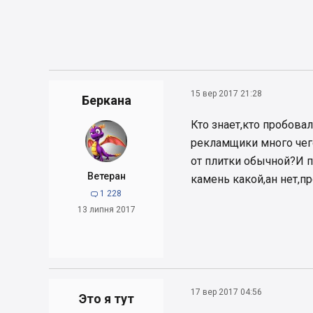
15 вер 2017 21:28
Беркана
Кто знает,кто пробова
рекламщики много чего
от плитки обычной?И п
Ветеран
камень какой,ан нет,пр
1 228

13 липня 2017
17 вер 2017 04:56
Это я тут