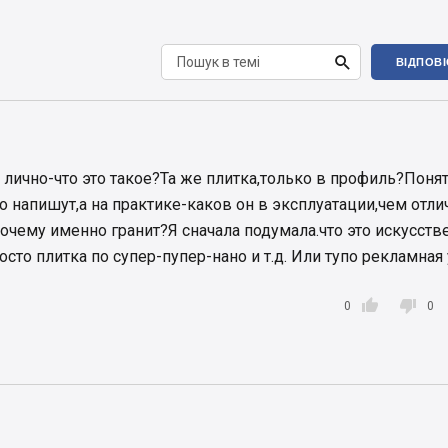

ВІДПОВ
л лично-что это такое?Та же плитка,только в профиль?Понят
 напишут,а на практике-каков он в эксплуатации,чем отли
очему именно гранит?Я сначала подумала.что это искусст
осто плитка по супер-пупер-нано и т.д. Или тупо рекламная


0
0