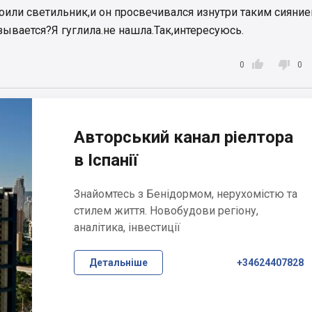
оили светильник,и он просвечивался изнутри таким сияни
ывается?Я гуглила.не нашла.Так,интересуюсь.


0
0
Авторський канал ріелтора
в Іспанії
Знайомтесь з Бенідормом, нерухомістю та
стилем життя. Новобудови регіону,
аналітика, інвестиції
Детальніше
+34624407828