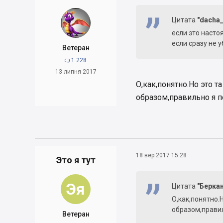
Цитата
"dacha_
если это настоя
если сразу не 
Ветеран
1 228

13 липня 2017
О,как,понятно.Но это 
образом,правильно я 
18 вер 2017 15:28
Это я тут
Эя
Цитата
"Берка
О,как,понятно.
образом,прави
Ветеран