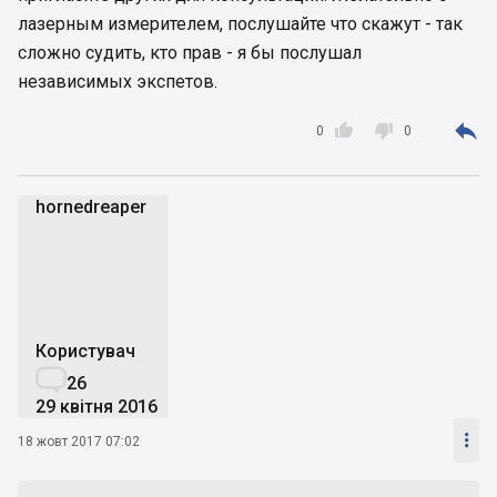
читав, що при вкладанні ламінату/паркетної
лазерным измерителем, послушайте что скажут - так
дошки не має перепадів більше 2 мм на 2
сложно судить, кто прав - я бы послушал
метрах, а не вся підлога в виведена в нуль.
независимых экспетов.
Перевіряв підлогу з правилом - більше 1-1,5 мм
різниці не бачив. Майстри праві?



0
0
hornedreaper
h
Користувач

26
29 квітня 2016

18 жовт 2017 07:02