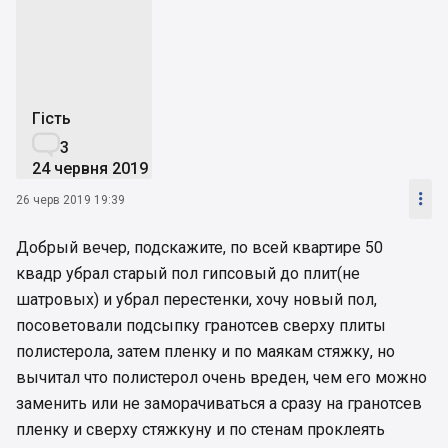
R
Гість

3
24 червня 2019

26 черв 2019 19:39
Добрый вечер, подскажите, по всей квартире 50
квадр убрал старый пол гипсовый до плит(не
шатровых) и убрал перестенки, хочу новый пол,
посоветовали подсыпку гранотсев сверху плиты
полистерола, затем пленку и по маякам стяжку, но
вычитал что полистерол очень вреден, чем его можно
заменить или не заморачиваться а сразу на гранотсев
пленку и сверху стяжкуну и по стенам проклеять