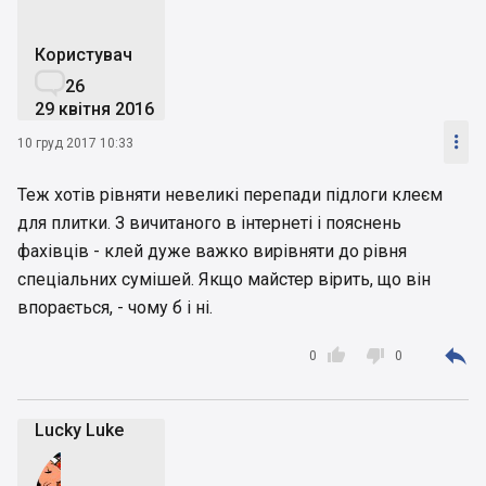
Користувач

26
29 квітня 2016

10 груд 2017 10:33
Теж хотів рівняти невеликі перепади підлоги клеєм
для плитки. З вичитаного в інтернеті і пояснень
фахівців - клей дуже важко вирівняти до рівня
спеціальних сумішей. Якщо майстер вірить, що він
впорається, - чому б і ні.



0
0
Lucky Luke