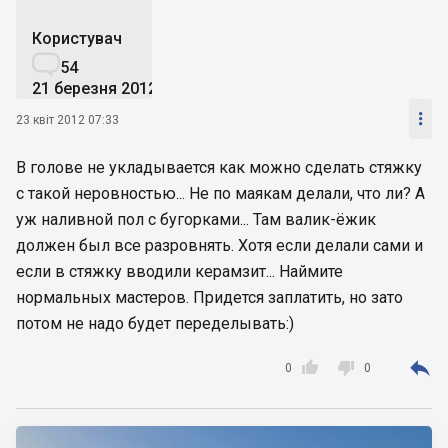
Користувач

54
21 березня 2012

23 квіт 2012 07:33
В голове не укладывается как можно сделать стяжку
с такой неровностью... Не по маякам делали, что ли? А
уж наливной пол с бугорками... Там валик-ёжик
должен был все разровнять. Хотя если делали сами и
если в стяжку вводили керамзит... Наймите
нормальных мастеров. Придется заплатить, но зато
потом не надо будет переделывать:)



0
0