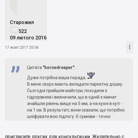
Старожил

522
09 лютого 2016

17 жовт 2017 20:06
Цитата
"hornedreaper"
:
Дуже потрібна ваша порада.
В мене скоро мають вкладати паркетну дошку.
Сьогодні прийшли майстри, походили з
гідрорівнем і визначили, що в одній з кімнат
знайшли рівень вище на 5 мм, а на кухні в куті -
на 1 см. В результаті, вони сказали, що потрібно
шліфувати всю підлогу. Є сумніви - точно
шліфовка необхідна чи це просто нав'язування
додаткової послуги? Сумніваюсь, оскільки по-
перше, в квартирі лазерна стяжка. По-друге,
пригласите других для консультации. Желательно с