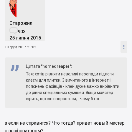
Старожил

903
25 липня 2015

10 груд 2017 21:02
Цитата
"hornedreaper"
:
Теж хотів рівняти невеликі перепади підлоги
клеєм для плитки. З вичитаного в інтернеті і
пояснень фахівців - клей дуже важко вирівняти
до рівня спеціальних сумішей. Якщо майстер
вірить, що він впорається, - чому б і ні.
а если не справится? Что тогда? привет новый мастер
с перфоратором?