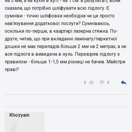
на 5 мм, а на кухні в куті - на 1 см. В результаті, вони
сказали, що потрібно шліфувати всю підлогу. Є
сумніви - точно шліфовка необхідна чи це просто
нав'язування додаткової послуги? Сумніваюсь,
оскільки по-перше, в квартирі лазерна стяжка. По-
друге, читав, що при вкладанні ламінату/паркетної
дошки не має перепадів більше 2 мм на 2 метрах, а не
вся підлога в виведена в нуль. Перевіряв підлогу з
правилом - більше 1-1,5 мм різниці не бачив. Майстри
праві?



0
0
Khozyain