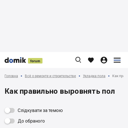











Головна
Всё о ремонте и строительстве
Укладка пола
Как прав
Как правильно выровнять пол
Слідкувати за темою
До обраного
