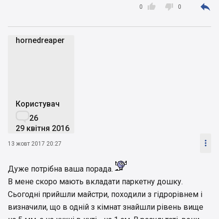



0
0
hornedreaper
h
Користувач

26
29 квітня 2016

13 жовт 2017 20:27
Дуже потрібна ваша порада.
В мене скоро мають вкладати паркетну дошку.
Сьогодні прийшли майстри, походили з гідрорівнем і
визначили, що в одній з кімнат знайшли рівень вище