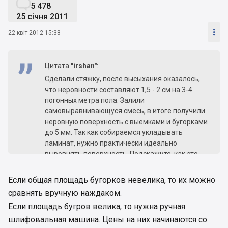

5 478
25 січня 2011

22 квіт 2012 15:38
Цитата
"irshan"
:
Сделали стяжку, после высыхания оказалось,
что неровности составляют 1,5 - 2 см на 3-4
погонных метра пола. Залили
самовыравнивающуся смесь, в итоге получили
неровную поверхность с выемками и бугорками
до 5 мм. Так как собираемся укладывать
ламинат, нужно практически идеально
выровнять поверхность. Подскажите, как это
можно сделать сейчас?
Если общая площадь бугорков невелика, то их можно
сравнять вручную наждаком.
Если площадь бугров велика, то нужна ручная
шлифовальная машина. Цены на них начинаются со