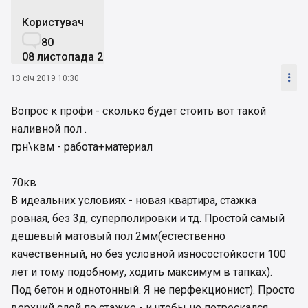
Користувач

80
08 листопада 2018

13 січ 2019 10:30
Вопрос к профи - сколько будет стоить вот такой
наливной пол .
грн\квм - работа+материал
70кв
В идеальних условиях - новая квартира, стажка
ровная, без 3д, суперполировки и тд. Простой самый
дешевый матовый пол 2мм(естественно
качественный, но без условной износостойкости 100
лет и тому подобному, ходить максимум в тапках).
Под бетон и однотонный. Я не перфекционист). Просто
верхний слой по стажке - и чтобы не потрескался