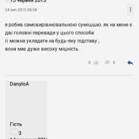
15 червня 2015

24 лип 2015 08:08
я робив самовирівнювальною сумішшю. як на мене є
дві головні перевади у цього способа:
її можна укладати на будь-яку підставу ,
вона має дуже високу міцність .



0
0
DanyloA
D
Гість

3