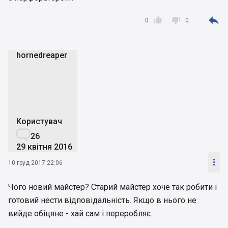



0
0
hornedreaper
h
Користувач

26
29 квітня 2016

10 груд 2017 22:06
Чого новий майстер? Старий майстер хоче так робити і
готовий нести відповідальність. Якщо в нього не
вийде обіцяне - хай сам і переробляє.