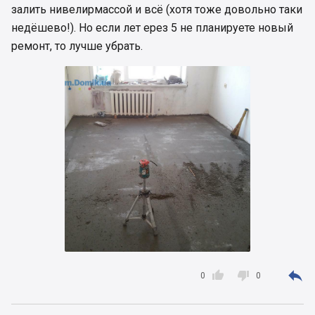
залить нивелирмассой и всё (хотя тоже довольно таки
недёшево!). Но если лет ерез 5 не планируете новый
ремонт, то лучше убрать.



0
0