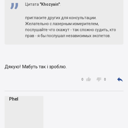
Цитата
"Khozyain"
:
пригласите других для консультации.
Желательно с лазерным измерителем,
послушайте что скажут - так сложно судить, кто
прав - я бы послушал независимых экспетов.
Дякую! Мабуть так і зроблю.



0
0
Phel
P