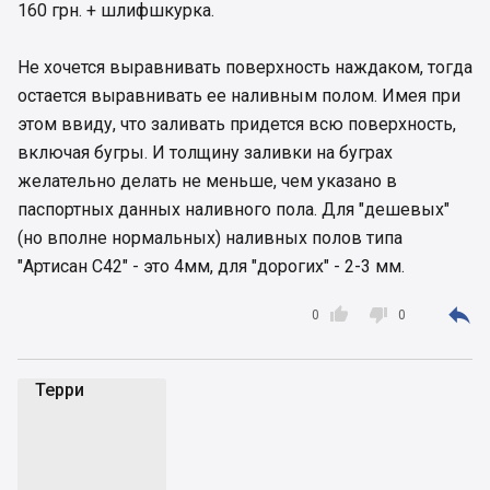
160 грн. + шлифшкурка.
Не хочется выравнивать поверхность наждаком, тогда
остается выравнивать ее наливным полом. Имея при
этом ввиду, что заливать придется всю поверхность,
включая бугры. И толщину заливки на буграх
желательно делать не меньше, чем указано в
паспортных данных наливного пола. Для "дешевых"
(но вполне нормальных) наливных полов типа
"Артисан С42" - это 4мм, для "дорогих" - 2-3 мм.



0
0
Терри
Т