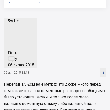
9veter
9
Гість

2
06 липня 2015

06 лип 2015 12:13
Перепад 1.5-2см на 4 метрах это дюже много перед
тем как лить на пол цементные растворы необходимо
было установить маяки. И только после этого
наливать цементную стяжку либо наливной пол и
потом протягивать правилом. Сделаете слишком