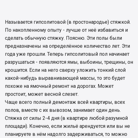
Называется гипсолитовой (в простонародье) стяжкой.
По накопленному опыту - лучше от неё избавиться и
сделать обычную стяжку. Поясню. Эти полы были
предназначены на определённое количество лет. Эти
года уже прошли. Теперь гипсолитовый пол начинает
разрушаться - появляются ямы, выбоины, трещины, он
крошится. Если на него сверху уложить тонкий слой
какой-нибудь выравнивающей массы, то это будет
похоже на ямочный ремонт на дорогах. Может
простоит, может весной слезет.
Чаще всего полный демонтаж всей квартиры, всех
полов, вместе с их вывозом, занимает один день.
Стяжка от силы 2-4 дня (в квартире любой разумной
площади). Конечно, если жильё арендуется или вы не
планируете в нём надолго задерживаться, то можно