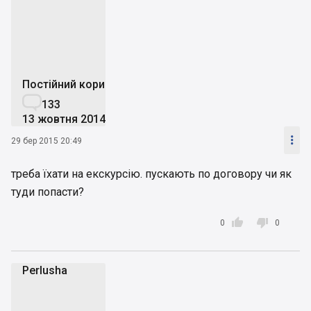
l
Постійний користувач

133
13 жовтня 2014

29 бер 2015 20:49
треба їхати на екскурсію. пускають по договору чи як
туди попасти?


0
0
Perlusha
P