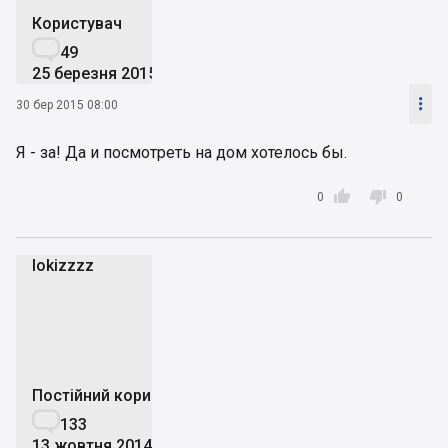
Користувач

49
25 березня 2015

30 бер 2015 08:00
Я - за! Да и посмотреть на дом хотелось бы.


0
0
lokizzzz
l
Постійний користувач

133
13 жовтня 2014