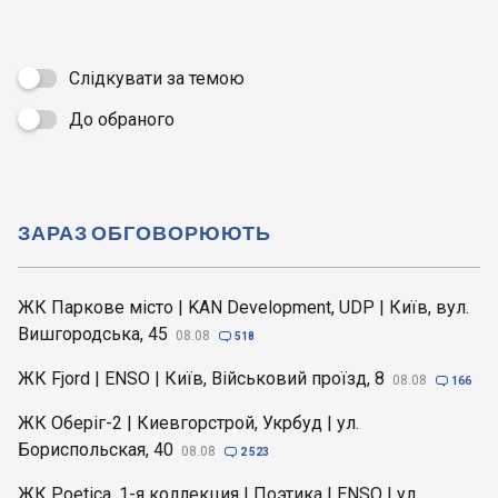
Слідкувати за темою
До обраного

ЗАРАЗ ОБГОВОРЮЮТЬ
ЖК Паркове місто | KAN Development, UDP | Київ, вул.
Вишгородська, 45
08.08

518
ЖК Fjord | ENSO | Київ, Військовий проїзд, 8
08.08

166
ЖК Оберіг-2 | Киевгорстрой, Укрбуд | ул.
Бориспольская, 40
08.08

2 523
ЖК Poetica, 1-я коллекция | Поэтика | ENSO | ул.