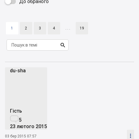
До обраного

1
2
3
4
. . .
19

du-sha
d
Гість

5
23 лютого 2015

03 бер 2015 07:57