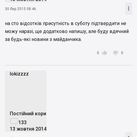

30 бер 2015 08:46
на сто відсотків присутність в суботу підтвердити не
можу наразі, ще додатково напишу, але буду вдячний
за будь-які новини з майданчика.


0
0
lokizzzz
l
Постійний користувач

133
13 жовтня 2014