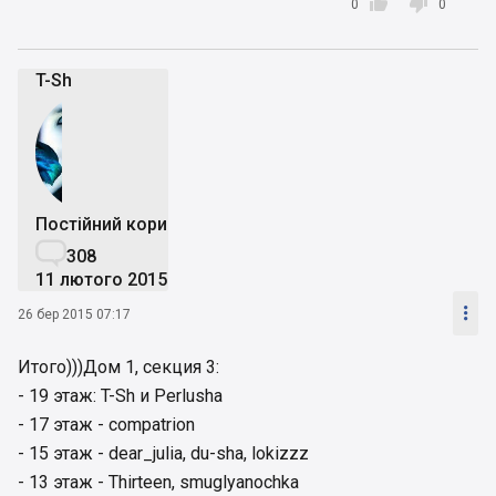


0
0
T-Sh
Постійний користувач

308
11 лютого 2015

26 бер 2015 07:17
Итого)))Дом 1, секция 3:
- 19 этаж: T-Sh и Perlusha
- 17 этаж - compatrion
- 15 этаж - dear_julia, du-sha, lokizzz
- 13 этаж - Thirteen, smuglyanochka