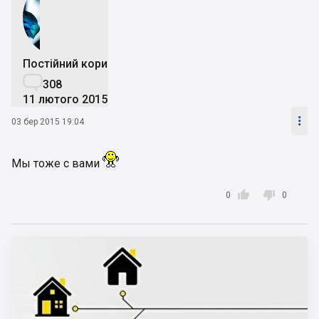
Постійний користувач

308
11 лютого 2015

03 бер 2015 19:04
Мы тоже с вами


0
0