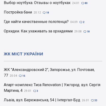
Выбор ноутбука. Отзывы о ноутбуках
24.01

80
Постройка бани
20.12

18
Где найти качественные полотенца?
04.09

2
Орхидеи. Как ухаживать за орхидеями
29.08

18
ЖК МІСТ УКРАЇНИ
ЖК "Александровский 2", Запорожье, ул. Почтовая,
77
20.04

16
Апарт-комплекс Тиса Renovation | Ужгород. вул. Сергія
Мартина, 4
29.01

3
Львів, вул. Бережанська, 54 | Інтергал-Буд
26.01

33