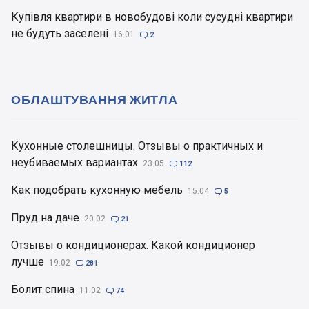
Купівля квартири в новобудові коли сусудні квартири
не будуть заселені
16.01

2
ОБЛАШТУВАННЯ ЖИТЛА
Кухонные столешницы. Отзывы о практичных и
неубиваемых вариантах
23.05

112
Как подобрать кухонную мебель
15.04

5
Пруд на даче
20.02

21
Отзывы о кондиционерах. Какой кондиционер
лучше
19.02

281
Болит спина
11.02

74