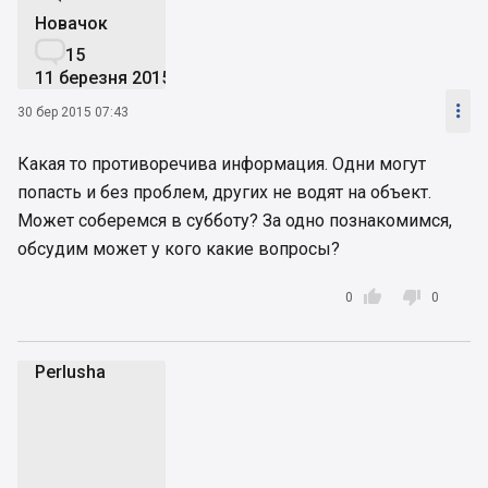
Новачок

15
11 березня 2015

30 бер 2015 07:43
Какая то противоречива информация. Одни могут
попасть и без проблем, других не водят на объект.
Может соберемся в субботу? За одно познакомимся,
обсудим может у кого какие вопросы?


0
0
Perlusha
P