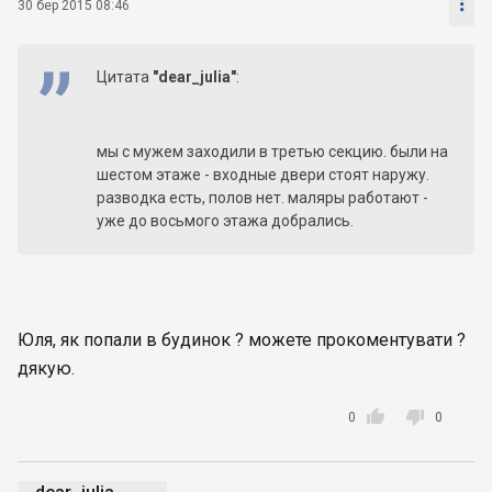

30 бер 2015 08:46
Цитата
"dear_julia"
:
мы с мужем заходили в третью секцию. были на
шестом этаже - входные двери стоят наружу.
разводка есть, полов нет. маляры работают -
уже до восьмого этажа добрались.
Юля, як попали в будинок ? можете прокоментувати ?
дякую.


0
0