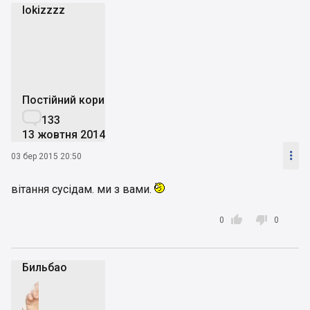
lokizzzz
l
Постійний користувач

133
13 жовтня 2014

03 бер 2015 20:50
вітання сусідам. ми з вами.


0
0
Бильбао