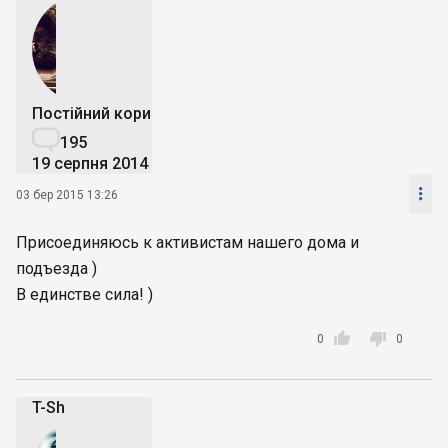
Постійний користувач

195
19 серпня 2014

03 бер 2015 13:26
Присоединяюсь к активистам нашего дома и
подъезда )
В единстве сила! )


0
0
T-Sh