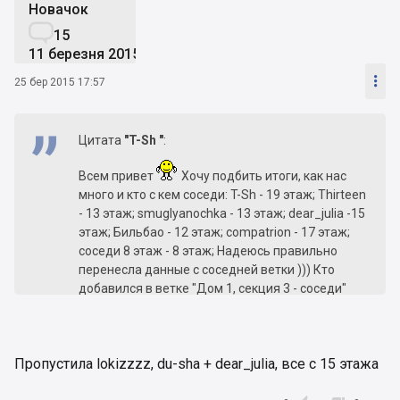
Новачок

15
11 березня 2015

25 бер 2015 17:57
Цитата
"T-Sh "
:
Всем привет
Хочу подбить итоги, как нас
много и кто с кем соседи: T-Sh - 19 этаж; Thirteen
- 13 этаж; smuglyanochka - 13 этаж; dear_julia -15
этаж; Бильбао - 12 этаж; compatrion - 17 этаж;
соседи 8 этаж - 8 этаж; Надеюсь правильно
перенесла данные с соседней ветки ))) Кто
добавился в ветке "Дом 1, секция 3 - соседи"
напишите кто с какого этажа. Будем вместе
дружить и решать проблемы по нашей секции
)))
Пропустила lokizzzz, du-sha + dear_julia, все с 15 этажа