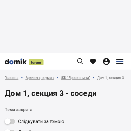











Головна
Архивы форумов
ЖК "Ярославичи"
Дом 1, секция 3 - с
Дом 1, секция 3 - соседи
Тема закрита
Слідкувати за темою