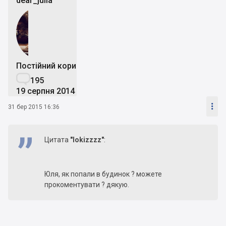
dear_julia
Постійний користувач

195
19 серпня 2014

31 бер 2015 16:36
Цитата
"lokizzzz"
:
Юля, як попали в будинок ? можете
прокоментувати ? дякую.