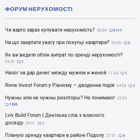
ФОРУМ НЕРУХОМОСТІ
Чи варто зараз купувати нерухомість?
08.08

5 117
На що звертати увагу при покупці квартири?
05.05

3
Як ви ведете облік витрат по оренді нерухомості?
03.05

1
Налог на дар денег между мужем и женой
11.04

1
Rivne Invest Forum у Рівному — дводенна подія
04.03

1
Нужны или не нужны риэлторы? Не понимаю!
03.02

1 503
Lviv Build Forum | Декілька слів з власного
досвіду
30.01

1
Планую оренду квартири в районі Подолу
27.01

4