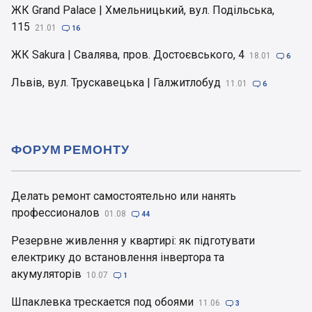
ЖК Grand Palace | Хмельницький, вул. Подільська,
115
21.01

16
ЖК Sakura | Свалява, пров. Достоєвського, 4
18.01

6
Львів, вул. Трускавецька | Галжитлобуд
11.01

6
ФОРУМ РЕМОНТУ
Делать ремонт самостоятельно или нанять
профессионалов
01.08

44
Резервне живлення у квартирі: як підготувати
електрику до встановлення інвертора та
акумуляторів
10.07

1
Шпаклевка трескается под обоями
11.06

3