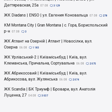
Дегтяревская, 25а
07.08

3 129
ЖК Diadans | ENSO | ул. Евгения Коновальца
07.08

278
КМ Montana City | Gran Montana | с. Гора, Бориспольский
р-н
07.08

3
ЖК Атлант на Озерній | Атлант | Новосілки, вул.
Озерна
06.08

1 183
ЖК Урлівський-2 | Київміськбуд | Київ, вул.
Клеманська, Причальна, Сортувальна
06.08

2 075
ЖК Абрикосовий | Київміськбуд | Київ, вул.
Абрикосова, вул. Жулянська
06.08

2 074
ЖК Scandia | БК Триумф | Бровари, вул. Анатолія
Луценка, 27
04.08

3 037