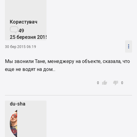
Користувач

49
25 березня 2015

30 бер 2015 06:19
Мы звонили Тане, менеджеру на объекте, сказала, что
еще не водят на дом...


0
0
du-shа