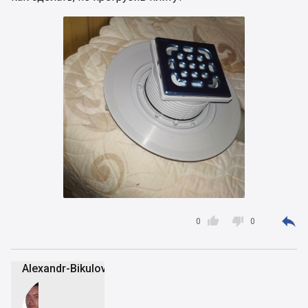



0
0
Alexandr-Bikulov