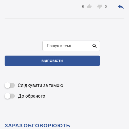



0
0

ВІДПОВІСТИ
Слідкувати за темою
До обраного

ЗАРАЗ ОБГОВОРЮЮТЬ