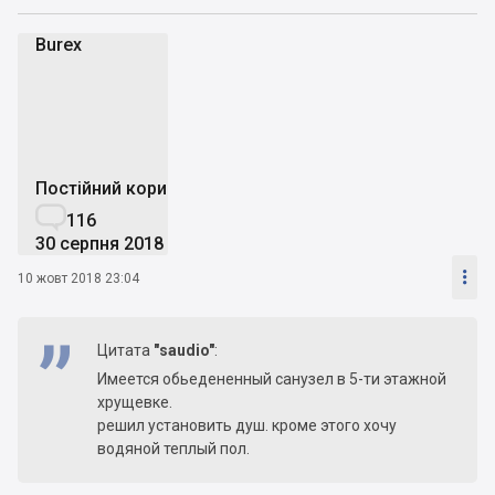
Burex
B
Постійний користувач

116
30 серпня 2018

10 жовт 2018 23:04
Цитата
"saudio"
:
Имеется обьедененный санузел в 5-ти этажной
хрущевке.
решил установить душ. кроме этого хочу
водяной теплый пол.