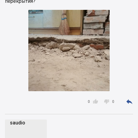
перекрытия?



0
0
saudio
s