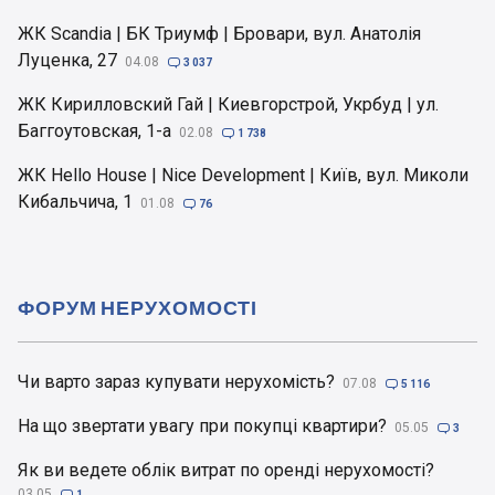
ЖК Scandia | БК Триумф | Бровари, вул. Анатолія
Луценка, 27
04.08

3 037
ЖК Кирилловский Гай | Киевгорстрой, Укрбуд | ул.
Баггоутовская, 1-а
02.08

1 738
ЖК Hello House | Nice Development | Київ, вул. Миколи
Кибальчича, 1
01.08

76
ФОРУМ НЕРУХОМОСТІ
Чи варто зараз купувати нерухомість?
07.08

5 116
На що звертати увагу при покупці квартири?
05.05

3
Як ви ведете облік витрат по оренді нерухомості?
03.05

1