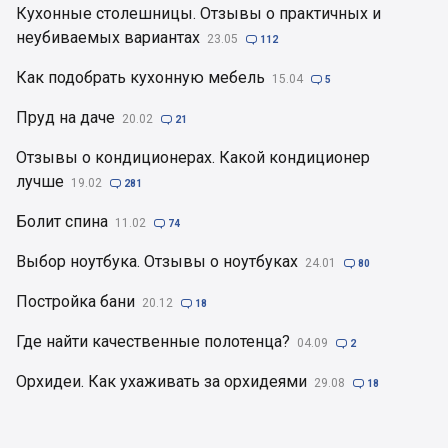
Кухонные столешницы. Отзывы о практичных и
неубиваемых вариантах
23.05

112
Как подобрать кухонную мебель
15.04

5
Пруд на даче
20.02

21
Отзывы о кондиционерах. Какой кондиционер
лучше
19.02

281
Болит спина
11.02

74
Выбор ноутбука. Отзывы о ноутбуках
24.01

80
Постройка бани
20.12

18
Где найти качественные полотенца?
04.09

2
Орхидеи. Как ухаживать за орхидеями
29.08

18