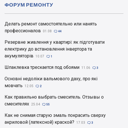
ФОРУМ РЕМОНТУ
Делать ремонт самостоятельно или нанять
профессионалов
01.08

44
Резервне живлення у квартирі: як підготувати
електрику до встановлення інвертора та
акумуляторів
10.07

1
Шпаклевка трескается под обоями
11.06

3
Основні недоліки вальмового даху, про які
мовчать
12.05

2
Как правильно выбрать смеситель. Отзывы о
смесителях
25.04

55
Как не снимая старую эмаль покрасить сверху
акриловой (латексной) краской?
17.03

3