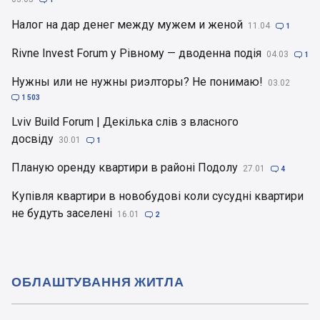
Налог на дар денег между мужем и женой
11.04

1
Rivne Invest Forum у Рівному — дводенна подія
04.03

1
Нужны или не нужны риэлторы? Не понимаю!
03.02

1 503
Lviv Build Forum | Декілька слів з власного
досвіду
30.01

1
Планую оренду квартири в районі Подолу
27.01

4
Купівля квартири в новобудові коли сусудні квартири
не будуть заселені
16.01

2
ОБЛАШТУВАННЯ ЖИТЛА