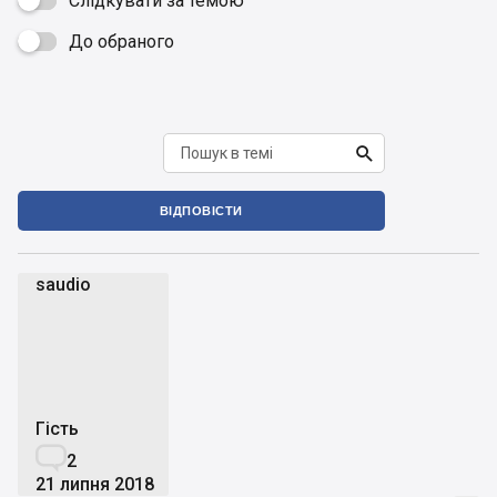
Слідкувати за темою
До обраного


ВІДПОВІСТИ
saudio
s
Гість

2
21 липня 2018