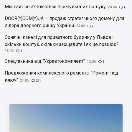
Мій сайт не з'являється в результатах пошуку
24.06

4
DOOR(*)COM(*)UA — продаж стратегічного домену для
лідера дверного ринку України
24.06

2
Сонячні панелі для приватного будинку у Львові:
скільки коштує, скільки заощадите і як це працює?
18.06

1
Спецтехника від "Укравтокомплект"
12.06

1
Предложения комплексного ремонта. "Ремонт под
ключ"
27.05

201