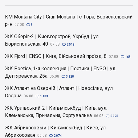
КМ Montana City | Gran Montana | с. Гора, Бориспольский
р-н
07.08

3
ЖК Оберіг-2 | Киевгорстрой, Укрбуд | ул.
Бориспольская, 40
07.08

2 518
ЖК Fjord | ENSO | Київ, Військовий проїзд, 8
07.08

163
ЖК Poetica, 1-я коллекция | Поэтика | ENSO | ул.
Дегтяревская, 25а
06.08

3 128
ЖК Атлант на Озерній | Атлант | Новосілки, вул.
Озерна
06.08

1 183
ЖК Урлівський-2 | Київміськбуд | Київ, вул.
Клеманська, Причальна, Сортувальна
06.08

2 075
ЖК Абрикосовый | Київміськбуд | Киев, ул.
Абрикосовая
06.08

2 074