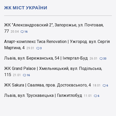
ЖК МІСТ УКРАЇНИ
ЖК "Александровский 2", Запорожье, ул. Почтовая,
77
20.04

16
Апарт-комплекс Тиса Renovation | Ужгород. вул. Сергія
Мартина, 4
29.01

3
Львів, вул. Бережанська, 54 | Інтергал-Буд
26.01

33
ЖК Grand Palace | Хмельницький, вул. Подільська,
115
21.01

16
ЖК Sakura | Свалява, пров. Достоєвського, 4
18.01

6
Львів, вул. Трускавецька | Галжитлобуд
11.01

6