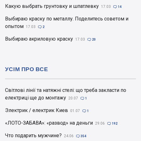
Какую выбрать грунтовку и шпатлевку
17.03

14
Выбираю краску по металлу. Поделитесь советом и
опытом
17.03

2
Выбираю акриловую краску
17.03

20
УСІМ ПРО ВСЕ
Світлові лінії та натяжні стелі: що треба закласти по
електриці ще до монтажу
20.07

1
Электрик / електрик Киев
01.07

1
«ЛОТО-ЗАБАВА»: «развод» на деньги
29.06

192
Что подарить мужчине?
24.06

354