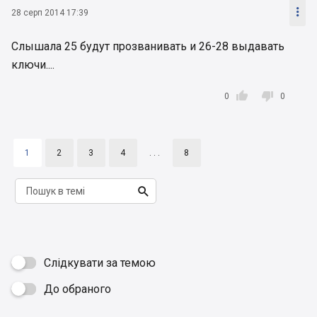

28 серп 2014 17:39
Слышала 25 будут прозванивать и 26-28 выдавать
ключи....


0
0
1
2
3
4
. . .
8

Слідкувати за темою
До обраного
