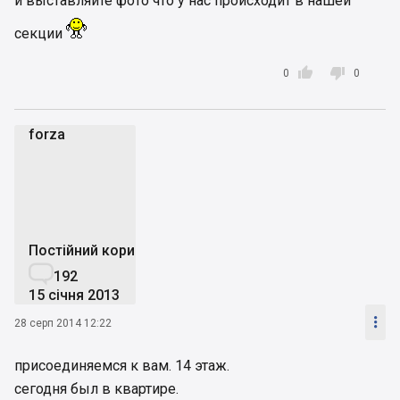
и выставляйте фото что у нас происходит в нашей
секции


0
0
forza
f
Постійний користувач

192
15 січня 2013

28 серп 2014 12:22
присоединяемся к вам. 14 этаж.
сегодня был в квартире.