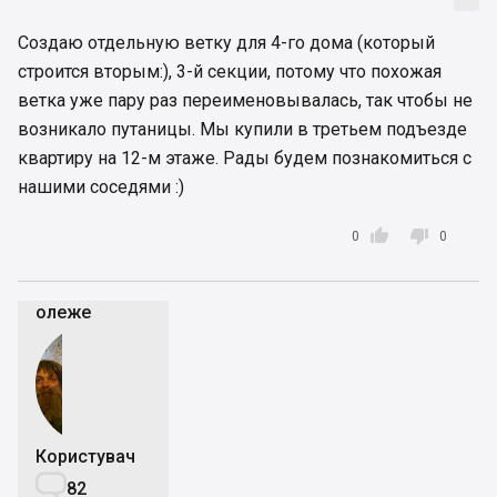
Создаю отдельную ветку для 4-го дома (который
строится вторым:), 3-й секции, потому что похожая
ветка уже пару раз переименовывалась, так чтобы не
возникало путаницы. Мы купили в третьем подъезде
квартиру на 12-м этаже. Рады будем познакомиться с
нашими соседями :)


0
0
олеже
Користувач

82