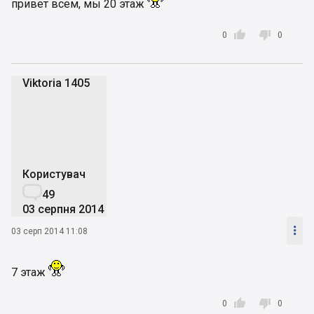
привет всем, мы 20 этаж


0
0
Viktoria 1405
V1
Користувач

49
03 серпня 2014

03 серп 2014 11:08
7 этаж


0
0