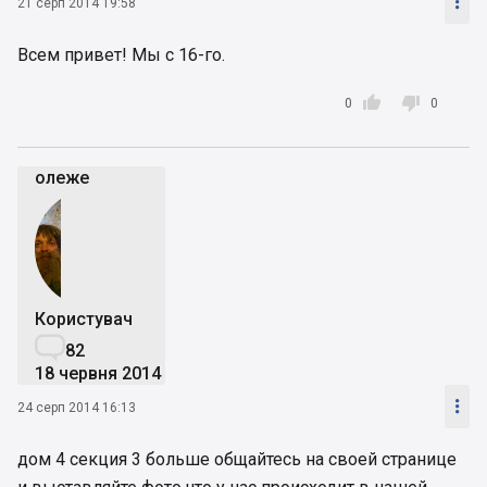

21 серп 2014 19:58
Всем привет! Мы с 16-го.


0
0
олеже
Користувач

82
18 червня 2014

24 серп 2014 16:13
дом 4 секция 3 больше общайтесь на своей странице