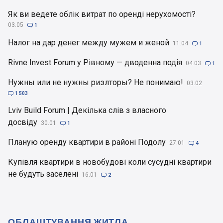
Як ви ведете облік витрат по оренді нерухомості?
03.05

1
Налог на дар денег между мужем и женой
11.04

1
Rivne Invest Forum у Рівному — дводенна подія
04.03

1
Нужны или не нужны риэлторы? Не понимаю!
03.02

1 503
Lviv Build Forum | Декілька слів з власного
досвіду
30.01

1
Планую оренду квартири в районі Подолу
27.01

4
Купівля квартири в новобудові коли сусудні квартири
не будуть заселені
16.01

2
ОБЛАШТУВАННЯ ЖИТЛА