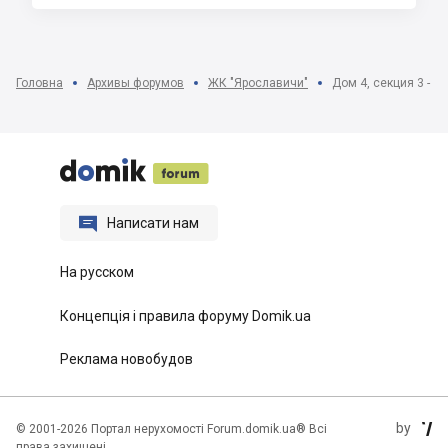
Головна
Архивы форумов
ЖК "Ярославичи"
Дом 4, секция 3 - с






Написати нам
На русском
Концепція і правила форуму Domik.ua
Реклама новобудов
by
©
2001-2026 Портал нерухомості Forum.domik.ua® Всі

права захищені.