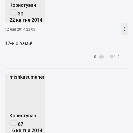
Користувач

30
22 квітня 2014

12 лип 2014 22:08
17-й с вами!


0
0
mishkasumaher
m
Користувач

67
16 квітня 2014