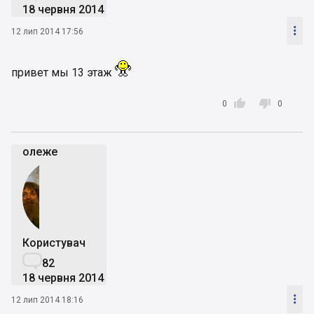
18 червня 2014

12 лип 2014 17:56
привет мы 13 этаж


0
0
олеже
Користувач

82
18 червня 2014

12 лип 2014 18:16