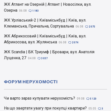
ЖК Атлант на Озерній | Атлант | Новосілки, вул.
Озерна
06.08

1 183
ЖК Урлівський-2 | Київміськбуд | Київ, вул.
Клеманська, Причальна, Сортувальна
06.08

2 075
ЖК Абрикосовий | Київміськбуд | Київ, вул.
Абрикосова, вул. Жулянська
06.08

2 074
ЖК Scandia | БК Триумф | Бровари, вул. Анатолія
Луценка, 27
04.08

3 037
ФОРУМ НЕРУХОМОСТІ
Чи варто зараз купувати нерухомість?
09.08

5 120
На що звертати увагу при покупці квартири?
05.05

3