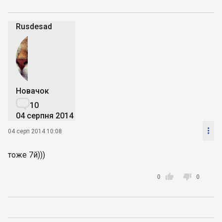
Rusdesad
Новачок

10
04 серпня 2014

04 серп 2014 10:08
тоже 7й)))


0
0