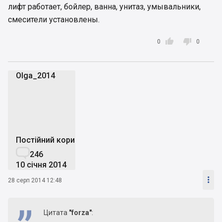
лифт работает, бойлер, ванна, унитаз, умывальники,
смесители установлены.


0
0
Olga_2014
O
Постійний користувач

246
10 січня 2014

28 серп 2014 12:48
Цитата
"forza"
: