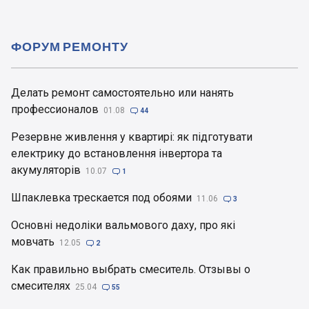
ФОРУМ РЕМОНТУ
Делать ремонт самостоятельно или нанять
профессионалов
01.08

44
Резервне живлення у квартирі: як підготувати
електрику до встановлення інвертора та
акумуляторів
10.07

1
Шпаклевка трескается под обоями
11.06

3
Основні недоліки вальмового даху, про які
мовчать
12.05

2
Как правильно выбрать смеситель. Отзывы о
смесителях
25.04

55