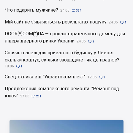
Что подарить мужчине?
24.06

354
Мій сайт не з'являється в результатах пошуку
24.06

4
DOOR(*)COM(*)UA — продаж стратегічного домену для
лідера дверного ринку України
24.06

2
Сонячні панелі для приватного будинку у Львові:
скільки коштує, скільки заощадите і як це працює?
18.06

1
Спецтехника від "Укравтокомплект"
12.06

1
Предложения комплексного ремонта. "Ремонт под
ключ"
27.05

201