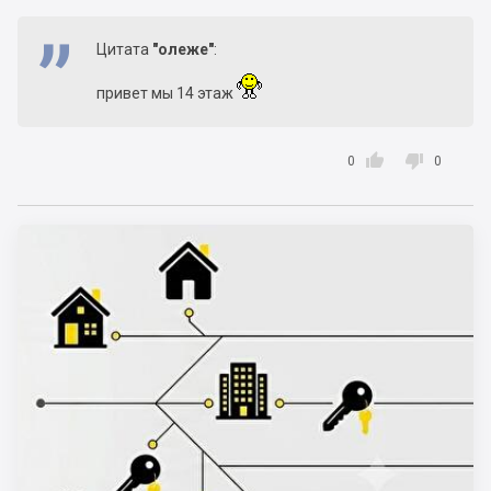
Цитата
"олеже"
:
привет мы 14 этаж


0
0