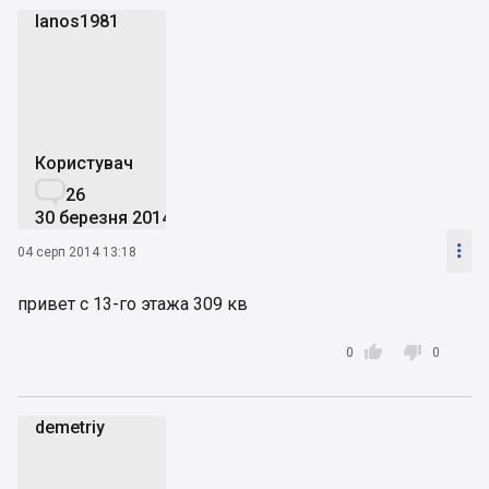
lanos1981
l
Користувач

26
30 березня 2014

04 серп 2014 13:18
привет с 13-го этажа 309 кв


0
0
demetriy
d