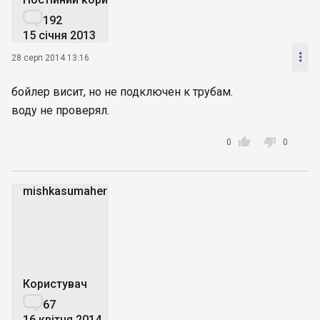

192
15 січня 2013

28 серп 2014 13:16
бойлер висит, но не подключен к трубам.
воду не проверял.


0
0
mishkasumaher
m
Користувач

67
16 квітня 2014