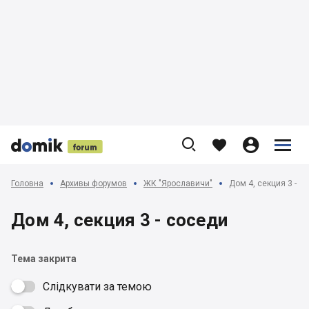











Головна
Архивы форумов
ЖК "Ярославичи"
Дом 4, секция 3 - с
Дом 4, секция 3 - соседи
Тема закрита
Слідкувати за темою