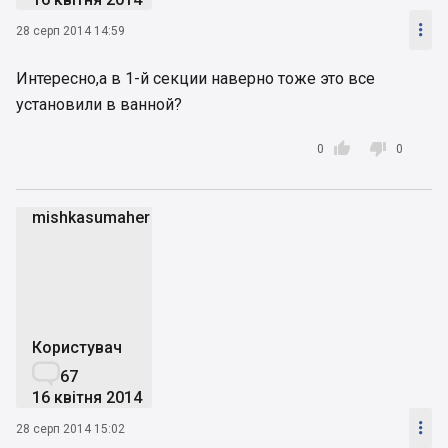

28 серп 2014 14:59
Интересно,а в 1-й секции наверно тоже это все
установили в ванной?


0
0
mishkasumaher
m
Користувач

67
16 квітня 2014

28 серп 2014 15:02