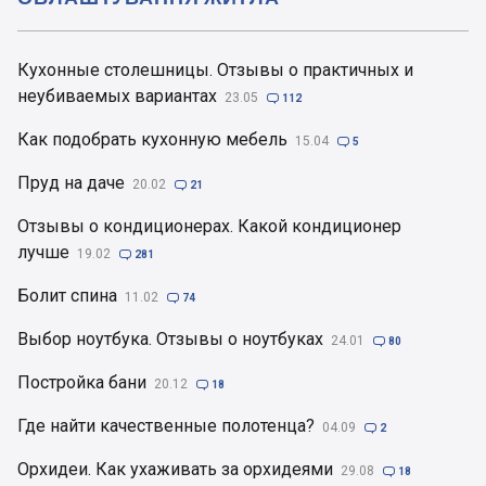
Кухонные столешницы. Отзывы о практичных и
неубиваемых вариантах
23.05

112
Как подобрать кухонную мебель
15.04

5
Пруд на даче
20.02

21
Отзывы о кондиционерах. Какой кондиционер
лучше
19.02

281
Болит спина
11.02

74
Выбор ноутбука. Отзывы о ноутбуках
24.01

80
Постройка бани
20.12

18
Где найти качественные полотенца?
04.09

2
Орхидеи. Как ухаживать за орхидеями
29.08

18