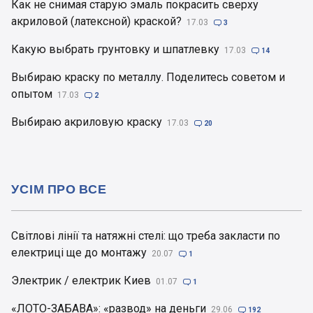
Как не снимая старую эмаль покрасить сверху
акриловой (латексной) краской?
17.03

3
Какую выбрать грунтовку и шпатлевку
17.03

14
Выбираю краску по металлу. Поделитесь советом и
опытом
17.03

2
Выбираю акриловую краску
17.03

20
УСІМ ПРО ВСЕ
Світлові лінії та натяжні стелі: що треба закласти по
електриці ще до монтажу
20.07

1
Электрик / електрик Киев
01.07

1
«ЛОТО-ЗАБАВА»: «развод» на деньги
29.06

192