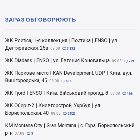
ЗАРАЗ ОБГОВОРЮЮТЬ
ЖК Poetica, 1-я коллекция | Поэтика | ENSO | ул.
Дегтяревская, 25а
09.08

3 132
ЖК Diadans | ENSO | ул. Евгения Коновальца
09.08

279
ЖК Паркове місто | KAN Development, UDP | Київ, вул.
Вишгородська, 45
08.08

518
ЖК Fjord | ENSO | Київ, Військовий проїзд, 8
08.08

166
ЖК Оберіг-2 | Киевгорстрой, Укрбуд | ул.
Бориспольская, 40
08.08

2 523
КМ Montana City | Gran Montana | с. Гора, Бориспольский
р-н
07.08

3