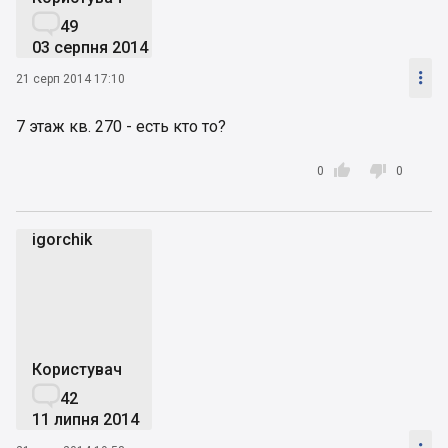

49
03 серпня 2014

21 серп 2014 17:10
7 этаж кв. 270 - есть кто то?


0
0
igorchik
i
Користувач

42
11 липня 2014