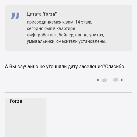
Цитата
"forza"
:
присоединяемся к вам. 14 этаж.
сегодня был в квартире.
лифт работает, бойлер, ванна, унитаз,
умывальники, смесители установлены.
А Вы случайно не уточняли дату заселения?Спасибо.


0
0
forza
f