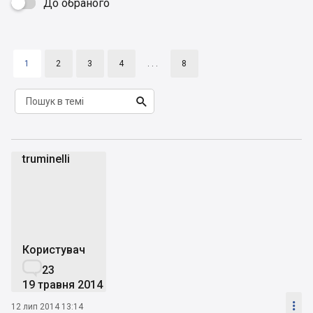
До обраного

1
2
3
4
. . .
8

truminelli
t
Користувач

23
19 травня 2014

12 лип 2014 13:14