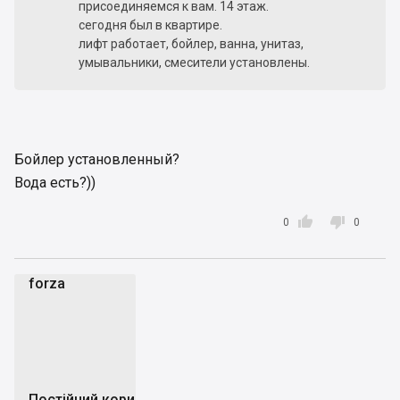
присоединяемся к вам. 14 этаж.
сегодня был в квартире.
лифт работает, бойлер, ванна, унитаз,
умывальники, смесители установлены.
Бойлер установленный?
Вода есть?))


0
0
forza
f
Постійний користувач