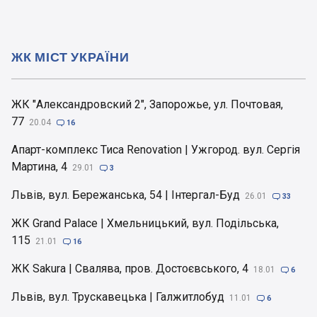
ЖК МІСТ УКРАЇНИ
ЖК "Александровский 2", Запорожье, ул. Почтовая,
77
20.04

16
Апарт-комплекс Тиса Renovation | Ужгород. вул. Сергія
Мартина, 4
29.01

3
Львів, вул. Бережанська, 54 | Інтергал-Буд
26.01

33
ЖК Grand Palace | Хмельницький, вул. Подільська,
115
21.01

16
ЖК Sakura | Свалява, пров. Достоєвського, 4
18.01

6
Львів, вул. Трускавецька | Галжитлобуд
11.01

6