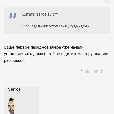
Цитата
"Yaroslavich"
:
В понедельник готов зайти, куда идти ?
Ваше первое парадное вчера уже начали
устанавливать домофон. Приходите к мастеру она все
расскажет.


0
0
Serros