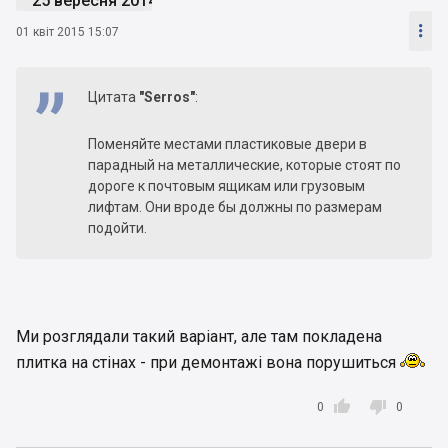
25 вересня 2014

01 квіт 2015 15:07
Цитата
"Serros"
:
Поменяйте местами пластиковые двери в
парадный на металлические, которые стоят по
дороге к почтовым ящикам или грузовым
лифтам. Они вроде бы должны по размерам
подойти.
Ми розглядали такий варіант, але там покладена
плитка на стінах - при демонтажі вона порушиться


0
0