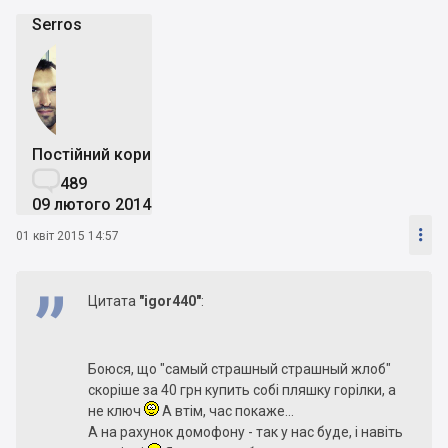
Serros
Постійний користувач

489
09 лютого 2014

01 квіт 2015 14:57
Цитата
"igor440"
:
Боюся, що "самый страшный страшный жлоб"
скоріше за 40 грн купить собі пляшку горілки, а
не ключ
А втім, час покаже...
А на рахунок домофону - так у нас буде, і навіть