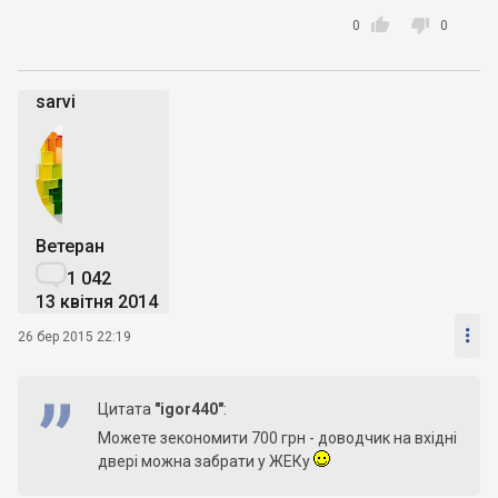


0
0
sarvi
Ветеран

1 042
13 квітня 2014

26 бер 2015 22:19
Цитата
"igor440"
:
Можете зекономити 700 грн - доводчик на вхідні
двері можна забрати у ЖЕКу