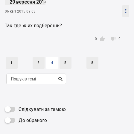
29 вересня 2014

06 квіт 2015 09:08
Так где ж их подберёшь?


0
0
1
. . .
3
4
5
. . .
8

Слідкувати за темою
До обраного
