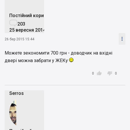
Постійний користувач

203
25 вересня 2014

26 бер 2015 15:44
Можете зекономити 700 грн - доводчик на вхідні
двері можна забрати у ЖЕКу


0
0
Serros