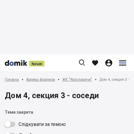











Головна
Архивы форумов
ЖК "Ярославичи"
Дом 4, секция 3 - с
Дом 4, секция 3 - соседи
Тема закрита
Слідкувати за темою