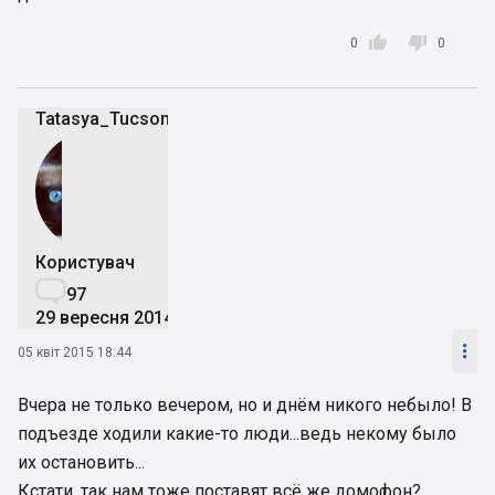


0
0
Tatasya_TucsonClub
Користувач

97
29 вересня 2014

05 квіт 2015 18:44
Вчера не только вечером, но и днём никого небыло! В
подъезде ходили какие-то люди...ведь некому было
их остановить...
Кстати, так нам тоже поставят всё же домофон?