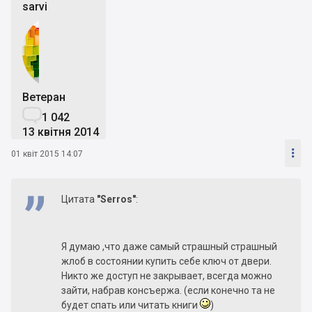
sarvi
Ветеран

1 042
13 квітня 2014

01 квіт 2015 14:07
Цитата
"Serros"
:
Я думаю ,что даже самый страшный страшный
жлоб в состоянии купить себе ключ от двери.
Никто же доступ не закрывает, всегда можно
зайти, набрав консъержа. (если конечно та не
будет спать или читать книги
)