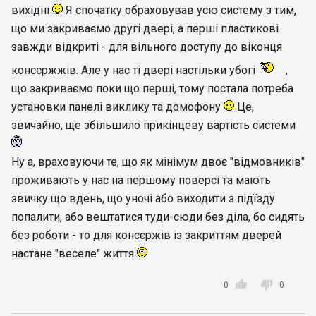
вихідні
Я спочатку обраховував усю систему з тим,
що ми закриваємо другі двері, а перші пластикові
завжди відкриті - для вільного доступу до віконця
консєржжів. Але у нас ті двері настільки убогі
,
що закриваємо поки що перші, тому постала потреба
установки панелі виклику та домофону
Це,
звичайно, ще збільшило прикінцеву вартість системи
Ну а, враховуючи те, що як мінімум двоє "відмовників"
проживають у нас на першому поверсі та мають
звичку що вдень, що уночі або виходити з підїзду
попалити, або вештатися туди-сюди без діла, бо сидять
без роботи - то для консєржів із закриттям дверей
настане "веселе" життя


0
0