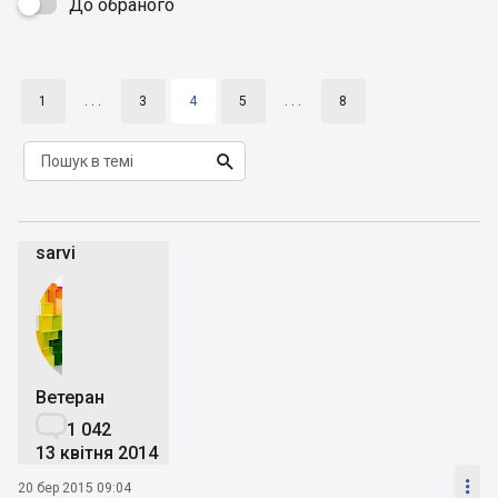
До обраного

1
. . .
3
4
5
. . .
8

sarvi
Ветеран

1 042
13 квітня 2014

20 бер 2015 09:04