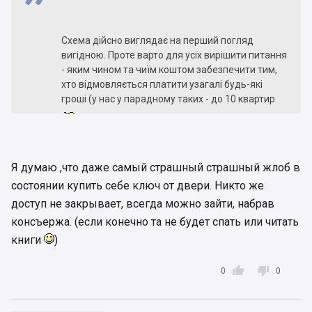
Схема дійсно виглядає на перший погляд
вигідною. Проте варто для усіх вирішити питання
- яким чином та чиїм коштом забезпечити тим,
хто відмовляється платити узагалі будь-які
гроші (у нас у парадному таких - до 10 квартир
) гарантований ім Конституцією та
законами України доступ до власного житла?
У нас у розділі (4 секція) ціла полеміка виникла з
Я думаю ,что даже самый страшный страшный жлоб в
цього приводу, з приведенням статей
состоянии купить себе ключ от двери. Никто же
Конституції та Законів України. З усього
доступ не закрывает, всегда можно зайти, набрав
виходить, що не можна лишати їх вільного
консъержа. (если конечно та не будет спать или читать
доступу до власного житла.
книги
)


0
0