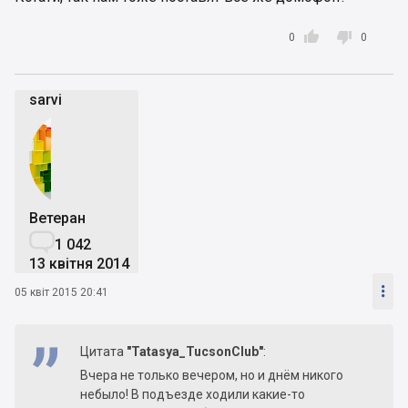


0
0
sarvi
Ветеран

1 042
13 квітня 2014

05 квіт 2015 20:41
Цитата
"Tatasya_TucsonClub"
:
Вчера не только вечером, но и днём никого
небыло! В подъезде ходили какие-то