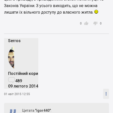
Законів України. З усього виходить, що не можна
лишати їх вільного доступу до власного житла.


0
0
Serros
Постійний користувач

489
09 лютого 2014

01 квіт 2015 12:55
Цитата
"igor440"
: