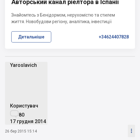
Авторський канал ріелтора в Іспанії
Знайомтесь з Бенідормом, нерухомістю та стилем
життя. Новобудови регіону, аналітика, інвестиції
Детальніше
+34624407828
Yaroslavich
Y
Користувач

80
17 грудня 2014

26 бер 2015 15:14