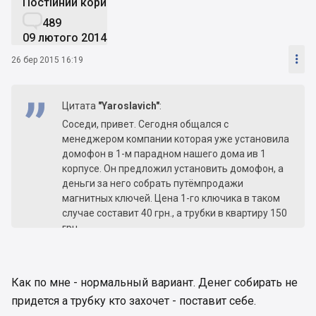
Постійний користувач

489
09 лютого 2014

26 бер 2015 16:19
Цитата
"Yaroslavich"
:
Соседи, привет. Сегодня общался с
менеджером компании которая уже установила
домофон в 1-м парадном нашего дома ив 1
корпусе. Он предложил установить домофон, а
деньги за него собрать путёмпродажи
магнитных ключей. Цена 1-го ключика в таком
случае составит 40 грн., а трубки в квартиру 150
грн.
Детальное предложение в закреплённом
файле.
Что вы думаете об этом?
Как по мне - нормальный вариант. Денег собирать не
придется а трубку кто захочет - поставит себе.