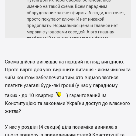
Путем долгих переговоров, остановились
именно на такой схеме. Всем парадным
оборудование за счет фирмы. А люди, кто хочет,
просто покупают ключи. И нет никакой
предоплаты. Нормальная цена и главное нет
мороки с уговорами соседей. А это главная
проблема! Все риски остаются на фирме
установщике. Т.к. нет обязательного
минимального количества ключей, которое
необходимо купить.
Схема дійсно виглядає на перший погляд вигідною.
Проте варто для усіх вирішити питання - яким чином та
чиїм коштом забезпечити тим, хто відмовляється
платити узагалі будь-які гроші (у нас у парадному
таких - до 10 квартир
) гарантований ім
Конституцією та законами України доступ до власного
житла?
У нас у розділі (4 секція) ціла полеміка виникла з
цього приводу, з приведенням статей Конституції та