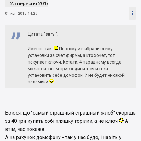
25 вересня 2014

01 квіт 2015 14:29
Цитата
"sarvi"
:
Именно так.
Поэтому и выбрали схему
установки за счет фирмы, а кто хочет, тот
покупает ключи. Кстати, 4 парадному всегда
можно ко всем присоединиться и тоже
установить себе домофон. И не будет никакой
полемики
.
Боюся, що "самый страшный страшный жлоб" скоріше
за 40 грн купить собі пляшку горілки, а не ключ
А
втім, час покаже...
А на рахунок домофону - так у нас буде, і навіть у