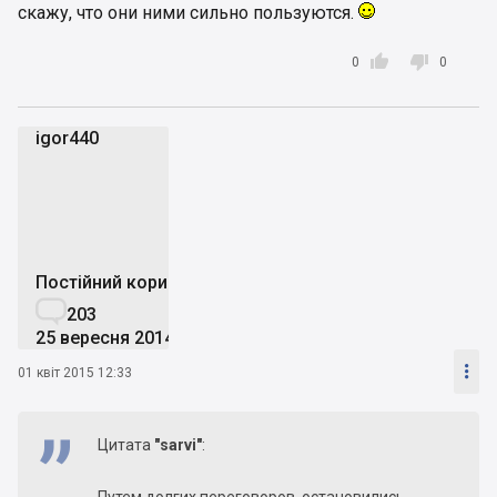
скажу, что они ними сильно пользуются.


0
0
igor440
i
Постійний користувач

203
25 вересня 2014

01 квіт 2015 12:33
Цитата
"sarvi"
: