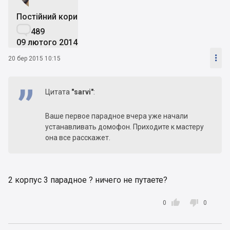
Постійний користувач

489
09 лютого 2014

20 бер 2015 10:15
Цитата
"sarvi"
:
Ваше первое парадное вчера уже начали
устанавливать домофон. Приходите к мастеру
она все расскажет.
2 корпус 3 парадное ? ничего не путаете?


0
0