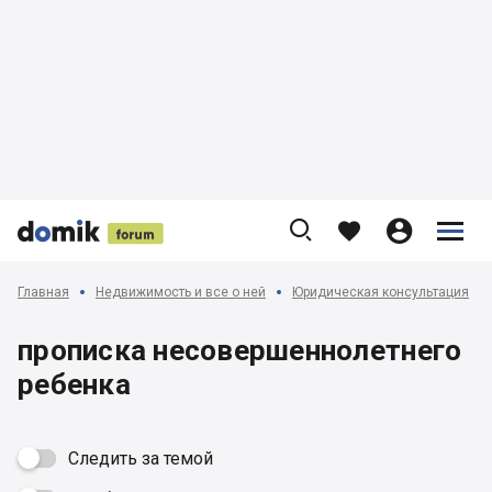











Главная
Недвижимость и все о ней
Юридическая консультация
прописка несовершеннолетнего
ребенка
Следить за темой