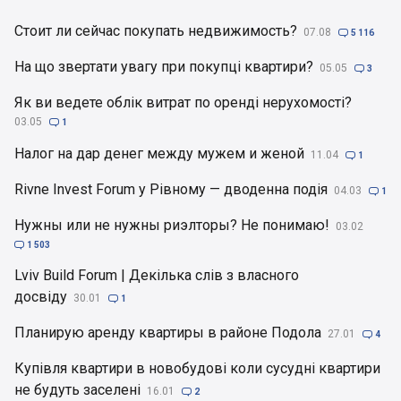
Стоит ли сейчас покупать недвижимость?
07.08

5 116
На що звертати увагу при покупці квартири?
05.05

3
Як ви ведете облік витрат по оренді нерухомості?
03.05

1
Налог на дар денег между мужем и женой
11.04

1
Rivne Invest Forum у Рівному — дводенна подія
04.03

1
Нужны или не нужны риэлторы? Не понимаю!
03.02

1 503
Lviv Build Forum | Декілька слів з власного
досвіду
30.01

1
Планирую аренду квартиры в районе Подола
27.01

4
Купівля квартири в новобудові коли сусудні квартири
не будуть заселені
16.01

2