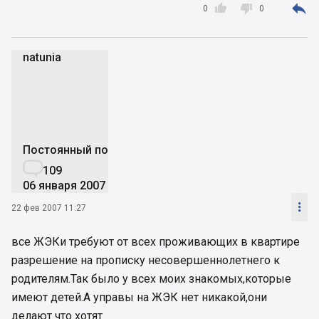



0
0
natunia
n
Постоянный пользователь

109
06 января 2007

22 фев 2007 11:27
все ЖЭКи требуют от всех проживающих в квартире
разрешение на прописку несовершеннолетнего к
родителям.Так было у всех моих знакомых,которые
имеют детей.А управы на ЖЭК нет никакой,они
делают что хотят