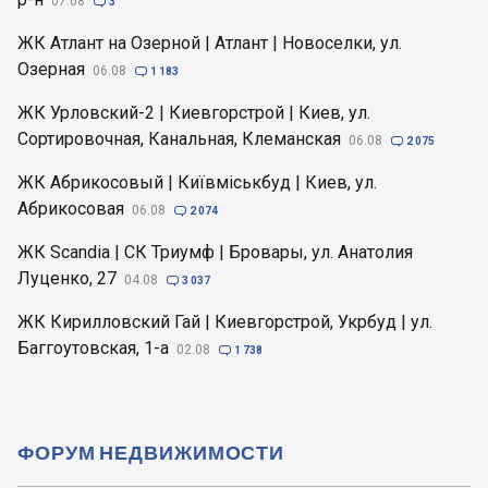
07.08

3
ЖК Атлант на Озерной | Атлант | Новоселки, ул.
Озерная
06.08

1 183
ЖК Урловский-2 | Киевгорстрой | Киев, ул.
Сортировочная, Канальная, Клеманская
06.08

2 075
ЖК Абрикосовый | Київміськбуд | Киев, ул.
Абрикосовая
06.08

2 074
ЖК Scandia | СК Триумф | Бровары, ул. Анатолия
Луценко, 27
04.08

3 037
ЖК Кирилловский Гай | Киевгорстрой, Укрбуд | ул.
Баггоутовская, 1-а
02.08

1 738
ФОРУМ НЕДВИЖИМОСТИ