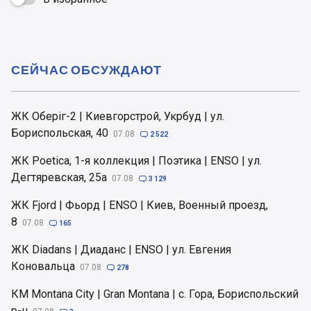
СЕЙЧАС ОБСУЖДАЮТ
ЖК Оберіг-2 | Киевгорстрой, Укрбуд | ул.
Бориспольская, 40
07.08

2 522
ЖК Poetica, 1-я коллекция | Поэтика | ENSO | ул.
Дегтяревская, 25а
07.08

3 129
ЖК Fjord | Фьорд | ENSO | Киев, Военный проезд,
8
07.08

165
ЖК Diadans | Диаданс | ENSO | ул. Евгения
Коновальца
07.08

278
КМ Montana City | Gran Montana | с. Гора, Бориспольский
р-н