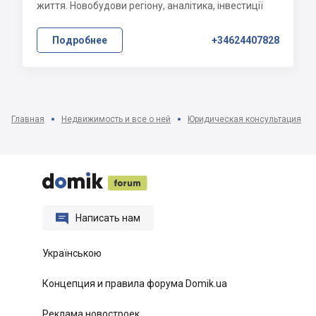
життя. Новобудови регіону, аналітика, інвестиції
Подробнее
+34624407828
Главная
Недвижимость и все о ней
Юридическая консультация






Написать нам
Українською
Концепция и правила форума Domik.ua
Реклама новостроек