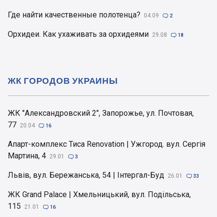
Где найти качественные полотенца?
04.09

2
Орхидеи. Как ухаживать за орхидеями
29.08

18
ЖК ГОРОДОВ УКРАИНЫ
ЖК "Александровский 2", Запорожье, ул. Почтовая,
77
20.04

16
Апарт-комплекс Тиса Renovation | Ужгород. вул. Сергія
Мартина, 4
29.01

3
Львів, вул. Бережанська, 54 | Інтергал-Буд
26.01

33
ЖК Grand Palace | Хмельницький, вул. Подільська,
115
21.01

16