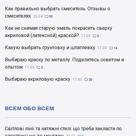
Как правильно выбрать смеситель. Отзывы о
смесителях
25.04

55
Как не снимая старую эмаль покрасить сверху
акриловой (латексной) краской?
17.03

3
Какую выбрать грунтовку и шпатлевку
17.03

14
Выбираю краску по металлу. Поделитесь советом и
опытом
17.03

2
Выбираю акриловую краску
17.03

20
ВСЕМ ОБО ВСЕМ
Світлові лінії та натяжні стелі: що треба закласти по
електриці ще до монтажу