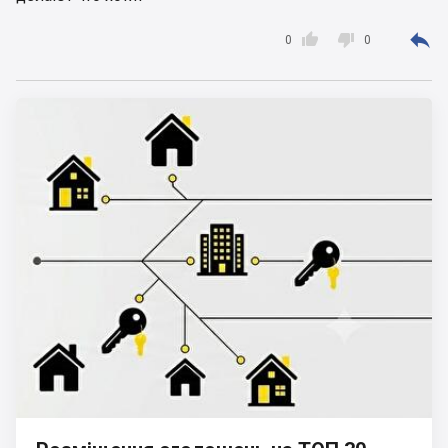



0
0