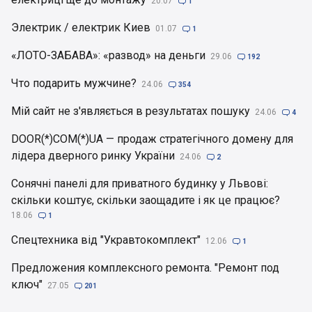
20.07

1
Электрик / електрик Киев
01.07

1
«ЛОТО-ЗАБАВА»: «развод» на деньги
29.06

192
Что подарить мужчине?
24.06

354
Мій сайт не з'являється в результатах пошуку
24.06

4
DOOR(*)COM(*)UA — продаж стратегічного домену для
лідера дверного ринку України
24.06

2
Сонячні панелі для приватного будинку у Львові:
скільки коштує, скільки заощадите і як це працює?
18.06

1
Спецтехника від "Укравтокомплект"
12.06

1
Предложения комплексного ремонта. "Ремонт под
ключ"
27.05

201