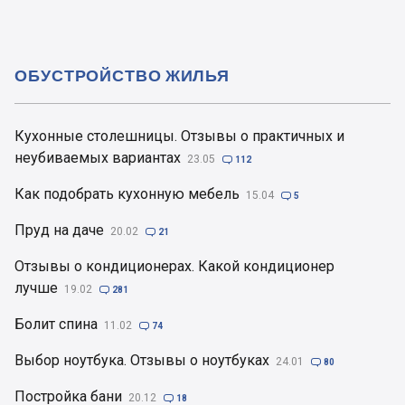
ОБУСТРОЙСТВО ЖИЛЬЯ
Кухонные столешницы. Отзывы о практичных и
неубиваемых вариантах
23.05

112
Как подобрать кухонную мебель
15.04

5
Пруд на даче
20.02

21
Отзывы о кондиционерах. Какой кондиционер
лучше
19.02

281
Болит спина
11.02

74
Выбор ноутбука. Отзывы о ноутбуках
24.01

80
Постройка бани
20.12

18