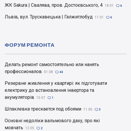
ЖК Sakura | Свалява, пров. Достоєвського, 4
18.01

6
Львів, вул. Трускавецька | Галжитлобуд
11.01

6
ФОРУМ РЕМОНТА
Делать ремонт самостоятельно или нанять
профессионалов
01.08

44
Резервне живлення у квартирі: як підготувати
електрику до встановлення інвертора та
акумуляторів
10.07

1
Шпаклевка трескается под обоями
11.06

3
Основні недоліки вальмового даху, про які
мовчать
12.05

2