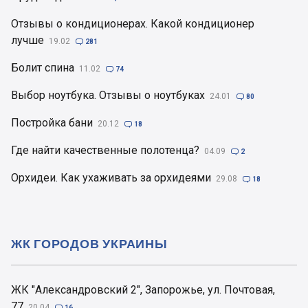
Отзывы о кондиционерах. Какой кондиционер
лучше
19.02

281
Болит спина
11.02

74
Выбор ноутбука. Отзывы о ноутбуках
24.01

80
Постройка бани
20.12

18
Где найти качественные полотенца?
04.09

2
Орхидеи. Как ухаживать за орхидеями
29.08

18
ЖК ГОРОДОВ УКРАИНЫ
ЖК "Александровский 2", Запорожье, ул. Почтовая,
77
20.04

16