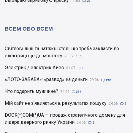
Выбираю акриловую краску
17.03

20
ВСЕМ ОБО ВСЕМ
Світлові лінії та натяжні стелі: що треба закласти по
електриці ще до монтажу
20.07

1
Электрик / електрик Киев
01.07

1
«ЛОТО-ЗАБАВА»: «развод» на деньги
29.06

192
Что подарить мужчине?
24.06

354
Мій сайт не з'являється в результатах пошуку
24.06

4
DOOR(*)COM(*)UA — продаж стратегічного домену для
лідера дверного ринку України
24.06

2