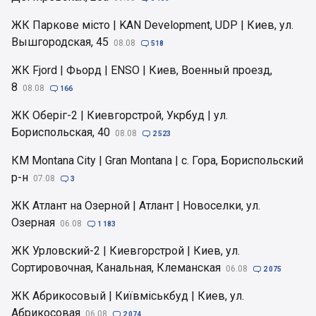
ЖК Паркове місто | KAN Development, UDP | Киев, ул.
Вышгородская, 45
08.08

518
ЖК Fjord | Фьорд | ENSO | Киев, Военный проезд,
8
08.08

166
ЖК Оберіг-2 | Киевгорстрой, Укрбуд | ул.
Бориспольская, 40
08.08

2 523
КМ Montana City | Gran Montana | с. Гора, Бориспольский
р-н
07.08

3
ЖК Атлант на Озерной | Атлант | Новоселки, ул.
Озерная
06.08

1 183
ЖК Урловский-2 | Киевгорстрой | Киев, ул.
Сортировочная, Канальная, Клеманская
06.08

2 075
ЖК Абрикосовый | Київміськбуд | Киев, ул.
Абрикосовая
06.08

2 074