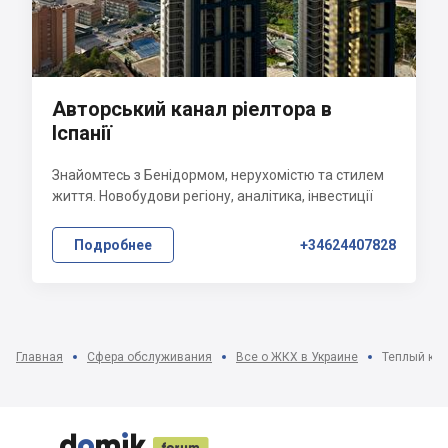
Авторський канал ріелтора в
Іспанії
Знайомтесь з Бенідормом, нерухомістю та стилем
життя. Новобудови регіону, аналітика, інвестиції
Подробнее
+34624407828
Главная
Сфера обслуживания
Все о ЖКХ в Украине
Теплый кре




