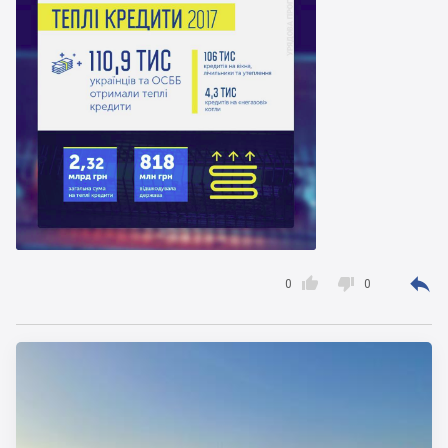



0
0