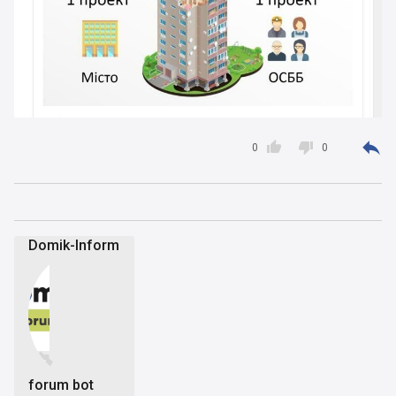



0
0
Domik-Inform


forum bot