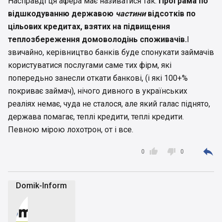
Насправді ця афера має називатися так:
Програма по
відшкодуванню державою
частини
відсотків по
цільових кредитах, взятих на підвищення
теплозбереження домоволодінь споживачів.
І
звичайно, керівництво банків буде спонукати займачів
користуватися послугами саме тих фірм, які
попередьно занесли откати банкові, (і які 100+%
покриває займач), нічого дивного в українських
реаліях немає, чуда не сталося, але який галас піднято,
держава помагає, теплі кредити, теплі кредити.
Певною мірою лохотрон, от і все.



0
0
Domik-Inform