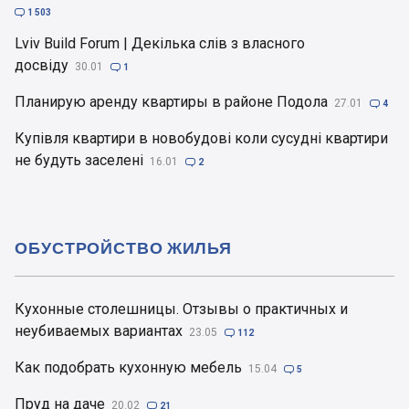

1 503
Lviv Build Forum | Декілька слів з власного
досвіду
30.01

1
Планирую аренду квартиры в районе Подола
27.01

4
Купівля квартири в новобудові коли сусудні квартири
не будуть заселені
16.01

2
ОБУСТРОЙСТВО ЖИЛЬЯ
Кухонные столешницы. Отзывы о практичных и
неубиваемых вариантах
23.05

112
Как подобрать кухонную мебель
15.04

5
Пруд на даче
20.02

21