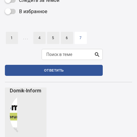
Следить за темой
В избранное

1
. . .
4
5
6
7

ОТВЕТИТЬ
Domik-Inform

