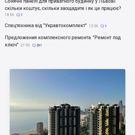
Сонячні панелі для приватного будинку у Львові:
скільки коштує, скільки заощадите і як це працює?
18.06

1
Спецтехника від "Укравтокомплект"
12.06

1
Предложения комплексного ремонта. "Ремонт под
ключ"
27.05

201