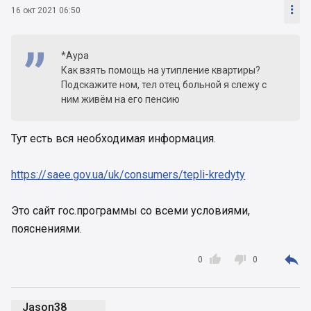

16 окт 2021 06:50
*Аура
Как взять помощь на утипление квартиры?
Подскажите ном, тел отец больной я слежу с
ним живём на его пенсию
Тут есть вся необходимая информация.
https://saee.gov.ua/uk/consumers/tepli-kredyty
Это сайт гос.программы со всеми условиями,
пояснениями.



0
0
Jason38