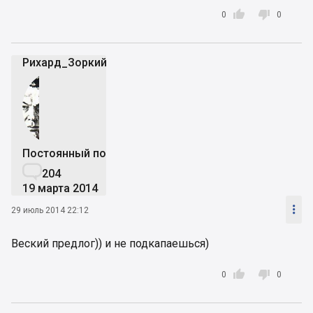


0
0
Рихард_Зоркий
Постоянный пользователь

204
19 марта 2014

29 июль 2014 22:12
Веский предлог)) и не подкапаешься)


0
0