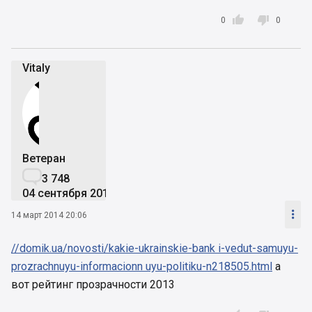


0
0
Vitaly
Ветеран

3 748
04 сентября 2019

14 март 2014 20:06
//domik.ua/novosti/kakie-ukrainskie-bank i-vedut-samuyu-
prozrachnuyu-informacionn uyu-politiku-n218505.html
а
вот рейтинг прозрачности 2013