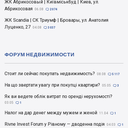
ЖК Абрикосовый | Київміськбуд | Киев, ул.
Абрикосовая
06.08

2 074
ЖК Scandia | СК Триумф | Бровары, ул. Анатолия
Луценко, 27
04.08

3 037
ФОРУМ НЕДВИЖИМОСТИ
Стоит ли сейчас покупать недвижимость?
08.08

5 117
На що звертати увагу при покупці квартири?
05.05

3
Як ви ведете облік витрат по оренді нерухомості?
03.05

1
Налог на дар денег между мужем и женой
11.04

1
Rivne Invest Forum у Рівному — дводенна подія
04.03

1