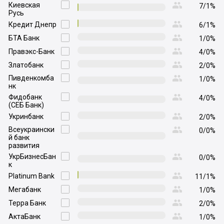

Киевская

7/1%
Русь

Кредит Днепр

6/1%

БТА Банк

1/0%

Правэкс-Банк

4/0%

Златобанк

2/0%

Пивденкомба

1/0%
нк

Фидобанк

4/0%
(СЕБ Банк)

Укринбанк

2/0%

Всеукраински

0/0%
й банк
развития

УкрБизнесБан

0/0%
к

Platinum Bank

11/1%

Мегабанк

1/0%

Терра Банк

2/0%

АктаБанк

1/0%