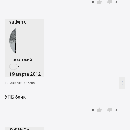


0
0
vadymk
Прохожий

1
19 марта 2012

12 май 2014 15:09
УПБ банк


0
0
SeRNaGa