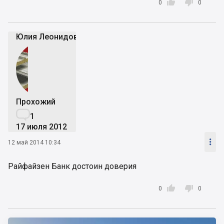


0
0
Юлия Леонидовна Лукинская
Прохожий

1
17 июля 2012

12 май 2014 10:34
Райфайзен Банк достоин доверия


0
0