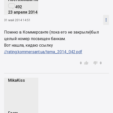

492
23 апреля 2014

31 май 2014 14:51
Помню в Коммерсанте (пока его не закрыли)был
целый номер посвещен банкам.
Вот нашла, кидаю ссылку
//rating.kommersant.ua/tema_2014_042.pdf


0
0
MikaKiss
M