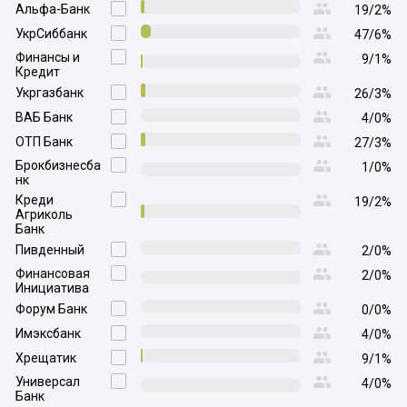

Альфа-Банк

19/2%

УкрСиббанк

47/6%

Финансы и

9/1%
Кредит

Укргазбанк

26/3%

ВАБ Банк

4/0%

ОТП Банк

27/3%

Брокбизнесба

1/0%
нк

Креди

19/2%
Агриколь
Банк

Пивденный

2/0%

Финансовая

2/0%
Инициатива

Форум Банк

0/0%

Имэксбанк

4/0%

Хрещатик

9/1%

Универсал

4/0%
Банк