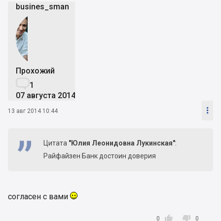
busines_sman
Прохожий

1
07 августа 2014

13 авг 2014 10:44
Цитата
"Юлия Леонидовна Лукинская"
:
Райфайзен Банк достоин доверия
согласен с вами


0
0