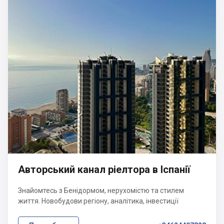
Авторський канал ріелтора в Іспанії
Знайомтесь з Бенідормом, нерухомістю та стилем
життя. Новобудови регіону, аналітика, інвестиції