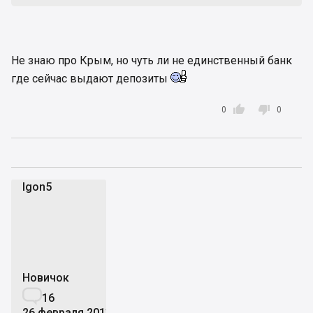
Не знаю про Крым, но чуть ли не единственный банк
где сейчас выдают депозиты


0
0
Igon5
I
Новичок

16
26 февраля 2013