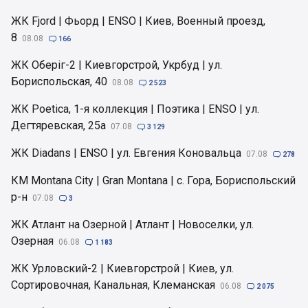
ЖК Fjord | Фьорд | ENSO | Киев, Военный проезд,
8
08.08

166
ЖК Оберіг-2 | Киевгорстрой, Укрбуд | ул.
Бориспольская, 40
08.08

2 523
ЖК Poetica, 1-я коллекция | Поэтика | ENSO | ул.
Дегтяревская, 25а
07.08

3 129
ЖК Diadans | ENSO | ул. Евгения Коновальца
07.08

278
КМ Montana City | Gran Montana | с. Гора, Бориспольский
р-н
07.08

3
ЖК Атлант на Озерной | Атлант | Новоселки, ул.
Озерная
06.08

1 183
ЖК Урловский-2 | Киевгорстрой | Киев, ул.
Сортировочная, Канальная, Клеманская
06.08

2 075