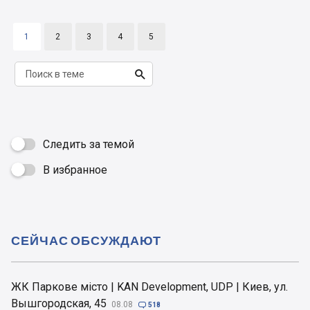
1
2
3
4
5

Следить за темой
В избранное

СЕЙЧАС ОБСУЖДАЮТ
ЖК Паркове місто | KAN Development, UDP | Киев, ул.
Вышгородская, 45
08.08

518