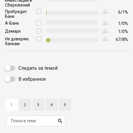
Инвестиций и
Сбережений

ПроКредит

6/1%
Банк

А-Банк

1/0%

Демарк

1/0%

Не доверяю

67/8%
банкам
Следить за темой
В избранное

1
2
3
4
5
