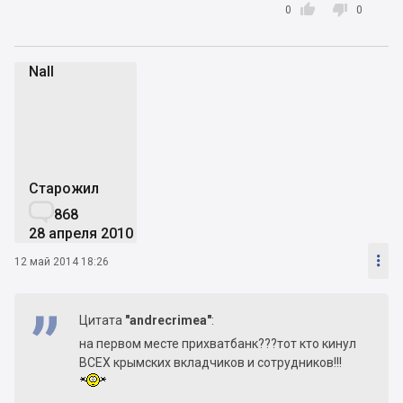


0
0
Nall
N
Старожил

868
28 апреля 2010

12 май 2014 18:26
Цитата
"andrecrimea"
:
на первом месте прихватбанк???тот кто кинул
ВСЕХ крымских вкладчиков и сотрудников!!!