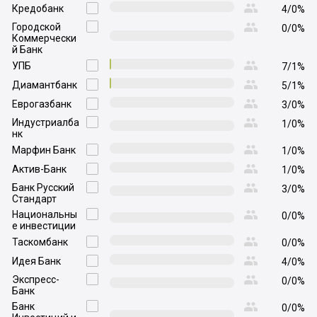

Кредобанк

4/0%

Городской

0/0%
Коммерчески
й Банк

УПБ

7/1%

Диамантбанк

5/1%

Еврогазбанк

3/0%

Индустриалба

1/0%
нк

Марфин Банк

1/0%

Актив-Банк

1/0%

Банк Русский

3/0%
Стандарт

Национальны

0/0%
е инвестиции

Таскомбанк

0/0%

Идея Банк

4/0%

Экспресс-

0/0%
Банк

Банк

0/0%