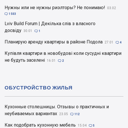
Нужны или не нужны риэлторы? Не понимаю!
03.02

1 503
Lviv Build Forum | Декілька слів з власного
досвіду
30.01

1
Планирую аренду квартиры в районе Подола
27.01

4
Купівля квартири в новобудові коли сусудні квартири
не будуть заселені
16.01

2
ОБУСТРОЙСТВО ЖИЛЬЯ
Кухонные столешницы. Отзывы о практичных и
неубиваемых вариантах
23.05

112
Как подобрать кухонную мебель
15.04

5