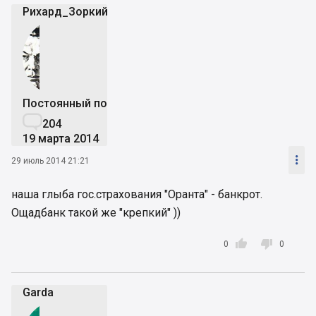
Рихард_Зоркий
Постоянный пользователь

204
19 марта 2014

29 июль 2014 21:21
наша глыба гос.страхования "Оранта" - банкрот.
Ощадбанк такой же "крепкий" ))


0
0
Garda