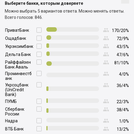
Выберите банки, которым доверяете
Можно выбрать 5 вариантов ответа.
Можно менять ответы.
Всего голосов: 846.

ПриватБанк

170/20%

Ощадбанк

72/9%

Укрэксимбанк

43/5%

Дельта Банк

47/6%

Райффайзен

81/10%
Банк Аваль

Проминвестб

4/0%
анк

Укрсоцбанк

36/4%
(UniCredit
Bank)

ПУМБ

22/3%

Сбербанк

38/4%
России

Надра

1/0%

ВТБ Банк

13/2%