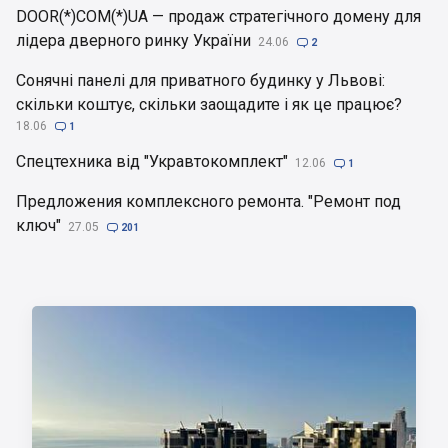
DOOR(*)COM(*)UA — продаж стратегічного домену для
лідера дверного ринку України
24.06

2
Сонячні панелі для приватного будинку у Львові:
скільки коштує, скільки заощадите і як це працює?
18.06

1
Спецтехника від "Укравтокомплект"
12.06

1
Предложения комплексного ремонта. "Ремонт под
ключ"
27.05

201