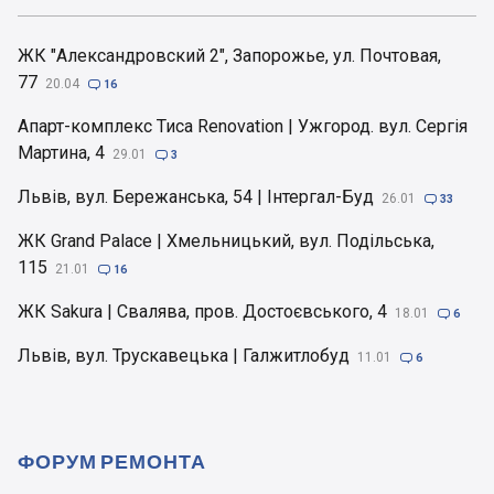
ЖК "Александровский 2", Запорожье, ул. Почтовая,
77
20.04

16
Апарт-комплекс Тиса Renovation | Ужгород. вул. Сергія
Мартина, 4
29.01

3
Львів, вул. Бережанська, 54 | Інтергал-Буд
26.01

33
ЖК Grand Palace | Хмельницький, вул. Подільська,
115
21.01

16
ЖК Sakura | Свалява, пров. Достоєвського, 4
18.01

6
Львів, вул. Трускавецька | Галжитлобуд
11.01

6
ФОРУМ РЕМОНТА