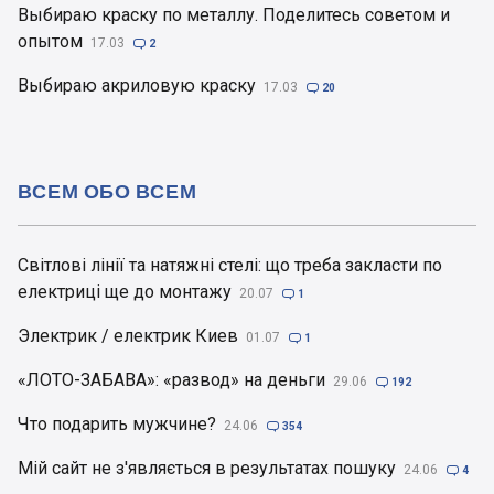
Выбираю краску по металлу. Поделитесь советом и
опытом
17.03

2
Выбираю акриловую краску
17.03

20
ВСЕМ ОБО ВСЕМ
Світлові лінії та натяжні стелі: що треба закласти по
електриці ще до монтажу
20.07

1
Электрик / електрик Киев
01.07

1
«ЛОТО-ЗАБАВА»: «развод» на деньги
29.06

192
Что подарить мужчине?
24.06

354
Мій сайт не з'являється в результатах пошуку
24.06

4