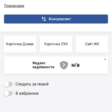
Планировки

Консультант
Карточка Домик
Карточка ЛУН
Сайт ЖК





Индекс
н/а
надёжности
Следить за темой
В избранное
