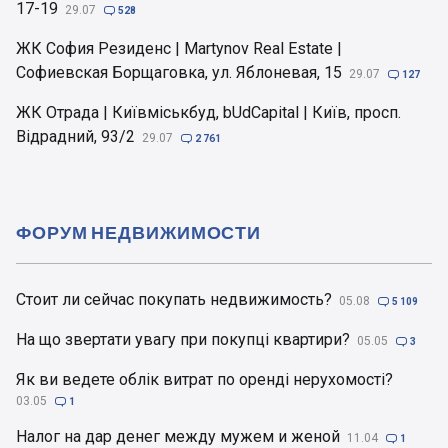
17-19
29.07

528
ЖК София Резиденс | Martynov Real Estate |
Софиевская Борщаговка, ул. Яблоневая, 15
29.07

127
ЖК Отрада | Київміськбуд, bUdCapital | Київ, просп.
Відрадний, 93/2
29.07

2 761
ФОРУМ НЕДВИЖИМОСТИ
Стоит ли сейчас покупать недвижимость?
05.08

5 109
На що звертати увагу при покупці квартири?
05.05

3
Як ви ведете облік витрат по оренді нерухомості?
03.05

1
Налог на дар денег между мужем и женой
11.04

1