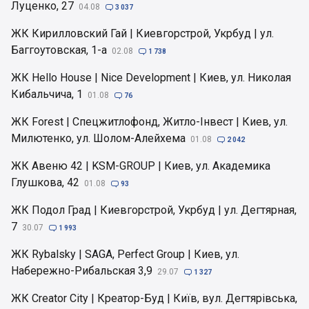
Луценко, 27
04.08

3 037
ЖК Кирилловский Гай | Киевгорстрой, Укрбуд | ул.
Баггоутовская, 1-а
02.08

1 738
ЖК Hello House | Nice Development | Киев, ул. Николая
Кибальчича, 1
01.08

76
ЖК Forest | Спецжитлофонд, Житло-Інвест | Киев, ул.
Милютенко, ул. Шолом-Алейхема
01.08

2 042
ЖК Авеню 42 | KSM-GROUP | Киев, ул. Академика
Глушкова, 42
01.08

93
ЖК Подол Град | Киевгорстрой, Укрбуд | ул. Дегтярная,
7
30.07

1 993
ЖК Rybalsky | SAGA, Perfect Group | Киев, ул.
Набережно-Рибальская 3,9
29.07

1 327
ЖК Creator City | Креатор-Буд | Київ, вул. Дегтярівська,