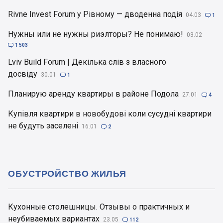
Rivne Invest Forum у Рівному — дводенна подія
04.03

1
Нужны или не нужны риэлторы? Не понимаю!
03.02

1 503
Lviv Build Forum | Декілька слів з власного
досвіду
30.01

1
Планирую аренду квартиры в районе Подола
27.01

4
Купівля квартири в новобудові коли сусудні квартири
не будуть заселені
16.01

2
ОБУСТРОЙСТВО ЖИЛЬЯ
Кухонные столешницы. Отзывы о практичных и
неубиваемых вариантах
23.05

112