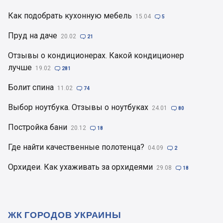
Как подобрать кухонную мебель
15.04

5
Пруд на даче
20.02

21
Отзывы о кондиционерах. Какой кондиционер
лучше
19.02

281
Болит спина
11.02

74
Выбор ноутбука. Отзывы о ноутбуках
24.01

80
Постройка бани
20.12

18
Где найти качественные полотенца?
04.09

2
Орхидеи. Как ухаживать за орхидеями
29.08

18
ЖК ГОРОДОВ УКРАИНЫ