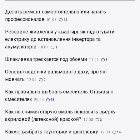
Делать ремонт самостоятельно или нанять
профессионалов
01.08

44
Резервне живлення у квартирі: як підготувати
електрику до встановлення інвертора та
акумуляторів
10.07

1
Шпаклевка трескается под обоями
11.06

3
Основні недоліки вальмового даху, про які
мовчать
12.05

2
Как правильно выбрать смеситель. Отзывы о
смесителях
25.04

55
Как не снимая старую эмаль покрасить сверху
акриловой (латексной) краской?
17.03

3
Какую выбрать грунтовку и шпатлевку
17.03

14