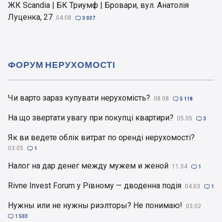
ЖК Scandia | БК Триумф | Бровари, вул. Анатолія
Луценка, 27
04.08

3 037
ФОРУМ НЕРУХОМОСТІ
Чи варто зараз купувати нерухомість?
08.08

5 118
На що звертати увагу при покупці квартири?
05.05

3
Як ви ведете облік витрат по оренді нерухомості?
03.05

1
Налог на дар денег между мужем и женой
11.04

1
Rivne Invest Forum у Рівному — дводенна подія
04.03

1
Нужны или не нужны риэлторы? Не понимаю!
03.02

1 503