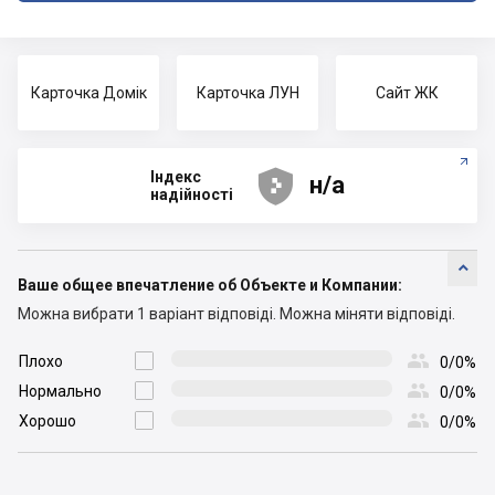
Карточка Домік
Карточка ЛУН
Сайт ЖК





Індекс
н/а
надійності

Ваше общее впечатление об Объекте и Компании:
Можна вибрати 1 варіант відповіді.
Можна міняти відповіді.

Плохо

0/0%

Нормально

0/0%

Хорошо

0/0%