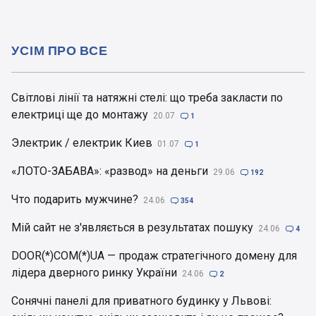
УСІМ ПРО ВСЕ
Світлові лінії та натяжні стелі: що треба закласти по
електриці ще до монтажу
20.07

1
Электрик / електрик Киев
01.07

1
«ЛОТО-ЗАБАВА»: «развод» на деньги
29.06

192
Что подарить мужчине?
24.06

354
Мій сайт не з'являється в результатах пошуку
24.06

4
DOOR(*)COM(*)UA — продаж стратегічного домену для
лідера дверного ринку України
24.06

2
Сонячні панелі для приватного будинку у Львові: