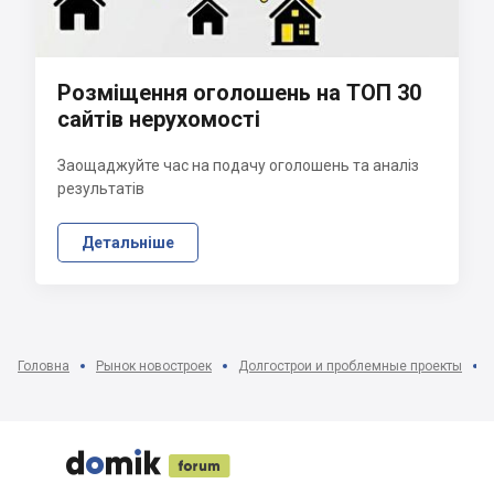
Розміщення оголошень на ТОП 30
сайтів нерухомості
Заощаджуйте час на подачу оголошень та аналіз
результатів
Детальніше
Головна
Рынок новостроек
Долгострои и проблемные проекты




