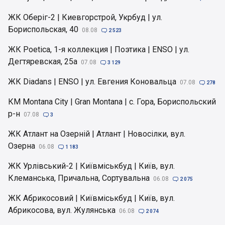
ЖК Оберіг-2 | Киевгорстрой, Укрбуд | ул.
Бориспольская, 40
08.08

2 523
ЖК Poetica, 1-я коллекция | Поэтика | ENSO | ул.
Дегтяревская, 25а
07.08

3 129
ЖК Diadans | ENSO | ул. Евгения Коновальца
07.08

278
КМ Montana City | Gran Montana | с. Гора, Бориспольский
р-н
07.08

3
ЖК Атлант на Озерній | Атлант | Новосілки, вул.
Озерна
06.08

1 183
ЖК Урлівський-2 | Київміськбуд | Київ, вул.
Клеманська, Причальна, Сортувальна
06.08

2 075
ЖК Абрикосовий | Київміськбуд | Київ, вул.
Абрикосова, вул. Жулянська
06.08

2 074