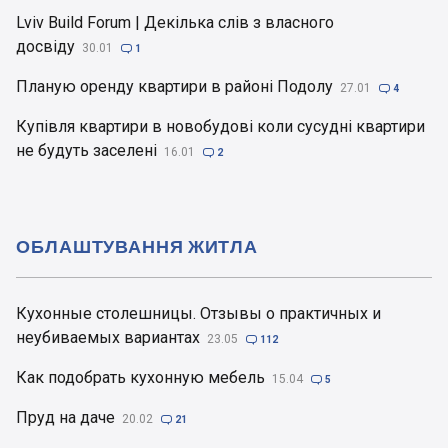
Lviv Build Forum | Декілька слів з власного
досвіду
30.01

1
Планую оренду квартири в районі Подолу
27.01

4
Купівля квартири в новобудові коли сусудні квартири
не будуть заселені
16.01

2
ОБЛАШТУВАННЯ ЖИТЛА
Кухонные столешницы. Отзывы о практичных и
неубиваемых вариантах
23.05

112
Как подобрать кухонную мебель
15.04

5
Пруд на даче
20.02

21