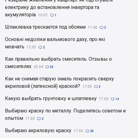
електрику до встановлення інвертора та
акумуляторів
10.07

1
Шпаклевка трескается под обоями
11.06

3
Основні недоліки вальмового даху, про які
мовчать
12.05

2
Как правильно выбрать смеситель. Отзывы о
смесителях
25.04

55
Как не снимая старую эмаль покрасить сверху
акриловой (латексной) краской?
17.03

3
Какую выбрать грунтовку и шпатлевку
17.03

14
Выбираю краску по металлу. Поделитесь советом и
опытом
17.03

2
Выбираю акриловую краску
17.03

20