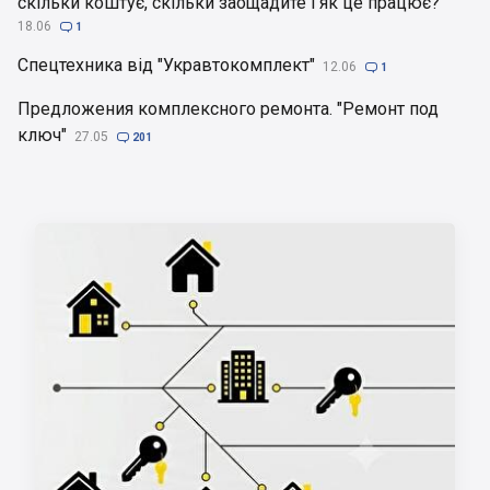
скільки коштує, скільки заощадите і як це працює?
18.06

1
Спецтехника від "Укравтокомплект"
12.06

1
Предложения комплексного ремонта. "Ремонт под
ключ"
27.05

201