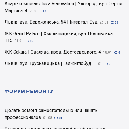
Апарт-комплекс Тиса Renovation | Ужгород. вул. Сергія
Мартина, 4
29.01

3
Львів, вул. Бережанська, 54 | Інтергал-Буд
26.01

33
ЖК Grand Palace | Хмельницький, вул. Подільська,
115
21.01

16
ЖК Sakura | Свалява, пров. Достоєвського, 4
18.01

6
Львів, вул. Трускавецька | Галжитлобуд
11.01

6
ФОРУМ РЕМОНТУ
Делать ремонт самостоятельно или нанять
профессионалов
01.08

44
Резервне живлення у квартирі: як підготувати