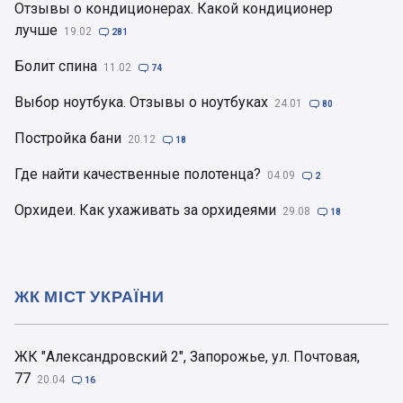
Отзывы о кондиционерах. Какой кондиционер
лучше
19.02

281
Болит спина
11.02

74
Выбор ноутбука. Отзывы о ноутбуках
24.01

80
Постройка бани
20.12

18
Где найти качественные полотенца?
04.09

2
Орхидеи. Как ухаживать за орхидеями
29.08

18
ЖК МІСТ УКРАЇНИ
ЖК "Александровский 2", Запорожье, ул. Почтовая,
77
20.04

16