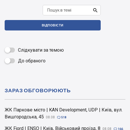

ВІДПОВІСТИ
Слідкувати за темою
До обраного

ЗАРАЗ ОБГОВОРЮЮТЬ
ЖК Паркове місто | KAN Development, UDP | Київ, вул.
Вишгородська, 45
08.08

518
ЖК Fjord | ENSO | Київ, Військовий проїзд, 8
08.08

166