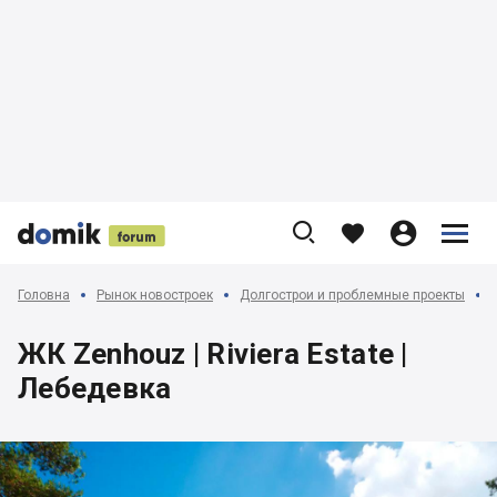











Головна
Рынок новостроек
Долгострои и проблемные проекты
ЖК Zenhouz | Riviera Estate |
Лебедевка