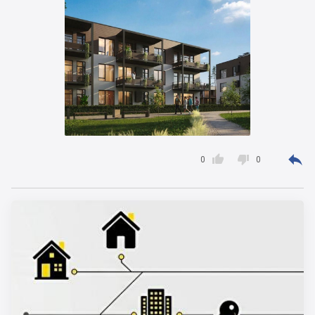



0
0