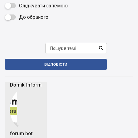
Слідкувати за темою
До обраного


ВІДПОВІСТИ
Domik-Inform


forum bot