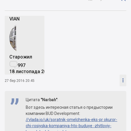
VIAN
Старожил

997
18 листопада 2013

27 бер 2016 20:45
Цитата
"Narbah"
:
Вот здесь интересная статья о предыстории
компании BUD Development:
//vlada.io/uk/soratnik-omelchenka-eks-pr okuror-
chi-rosiyska-kompaniya-hto-buduye -zhitloviy-