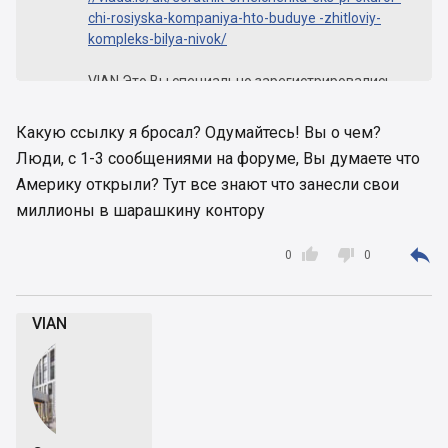
chi-rosiyska-kompaniya-hto-buduye -zhitloviy-
kompleks-bilya-nivok/
VIAN Это Вы специально зарегистрировались
чтобы ссылку бросить?
Какую ссылку я бросал? Одумайтесь! Вы о чем?
Ссылка довольно познавательная, и тут я так
Люди, с 1-3 сообщениями на форуме, Вы думаете что
понимаю люди задаются одним нормальным
Америку открыли? Тут все знают что занесли свои
вопросом: кому мы тут (имею ввиду
потенциальных инвесторов) деньги свои
миллионы в шарашкину контору
передаем?? Фонд "карманный", застройщик без
истории но уже с "нюансами", народ, может



0
0
пора уже называть вещи своими именами??
VIAN