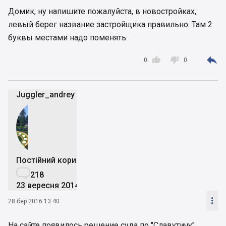
Домик, ну напишите пожалуйста, в новостройках,
левый берег название застройщика правильно. Там 2
буквы местами надо поменять.



0
0
Juggler_andrey
Постійний користувач

218
23 вересня 2014

28 бер 2016 13:40
На сайте появилось решение суда по "Славутичу"