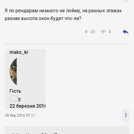
Я по рендерам немного не пойму, на разных этажах
разная высота окон будет что-ли?



0
0
maks_kr
Гість

3
22 березня 2016

28 бер 2016 07:11