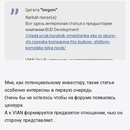
Цитата
"Ievgeni"
:
Narbah писал(а):
Вот здесь интересная статья о предыстории
компании BUD Development:
//vlada.io/uk/soratnik-omelchenka-eks-pr okuror-
chi-rosiyska-kompaniya-hto-buduye -zhitloviy-
kompleks-bilya-nivok/
VIAN Это Вы специально зарегистрировались
чтобы ссылку бросить?
Мне, как потенциальному инвестору, такие статьи
особенно интересны в первую очередь.
Очень бы не хотелось чтобы на форуме появилась
цензура.
А к VIAN формируется предвзятое отношение, чью он
сторону представляет...