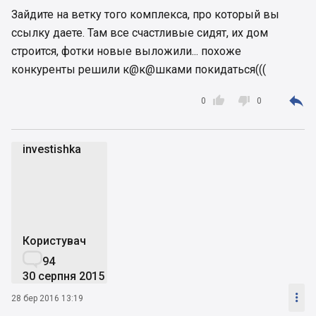
Зайдите на ветку того комплекса, про который вы
ссылку даете. Там все счастливые сидят, их дом
строится, фотки новые выложили... похоже
конкуренты решили к@к@шками покидаться(((



0
0
investishka
i
Користувач

94
30 серпня 2015

28 бер 2016 13:19