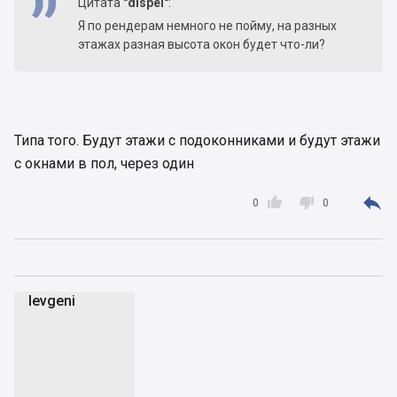
Цитата
"dispel"
:
Я по рендерам немного не пойму, на разных
этажах разная высота окон будет что-ли?
Типа того. Будут этажи с подоконниками и будут этажи
с окнами в пол, через один



0
0
Ievgeni
I