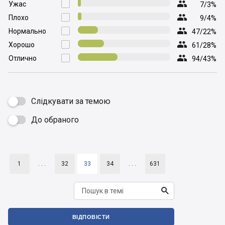

Ужас

7/3%

Плохо

9/4%

Нормально

47/22%

Хорошо

61/28%

Отлично

94/43%
Слідкувати за темою
До обраного

1
. . .
32
33
34
. . .
631

ВІДПОВІСТИ