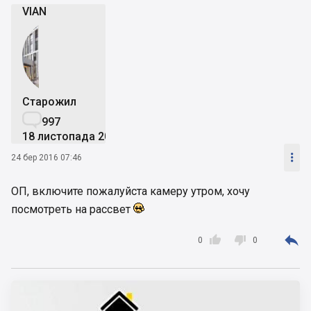
имеются порядка десятка успешных проектов..
VIAN
А вот КиевГорСтрой даже не застройщик, а
только партнер, который со временем как уже
упоминалось выше и сам может открыть
продажи по Славутичу..
Пока такое..
Старожил

997
18 листопада 2013

24 бер 2016 07:46
ОП, включите пожалуйста камеру утром, хочу
посмотреть на рассвет



0
0