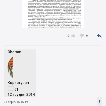



0
0
Obertan
Користувач

51
12 грудня 2014

28 бер 2016 15:19