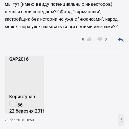
мы тут (имею ввиду потенциальных инвесторов)
деньги свои передаем?? Фонд "карманный",
застройщик без истории но уже с "нюансами", народ,
может пора уже называть вещи своими именами??



0
0
GAP2016
G
Користувач

56
22 березня 2016

28 бер 2016 10:53