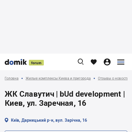











Головна
Жилые комплексы Киева и пригорода
Отзывы о новострой
ЖК Славутич | bUd development |
Киев, ул. Заречная, 16

Київ, Дарницький р-н, вул. Зарічна, 16