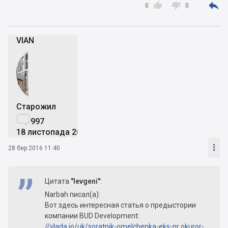



0
0
VIAN
Старожил

997
18 листопада 2013

28 бер 2016 11:40
Цитата
"Ievgeni"
:
Narbah писал(а):
Вот здесь интересная статья о предыстории
компании BUD Development:
//vlada.io/uk/soratnik-omelchenka-eks-pr okuror-