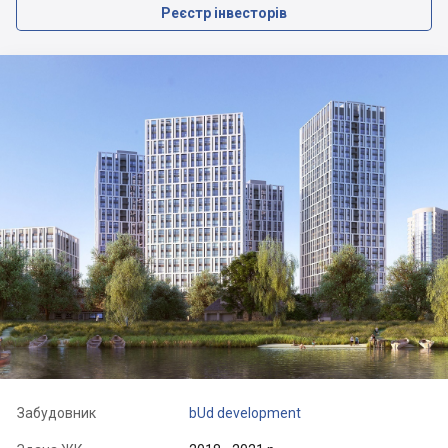
Реєстр інвесторів
Забудовник
bUd development