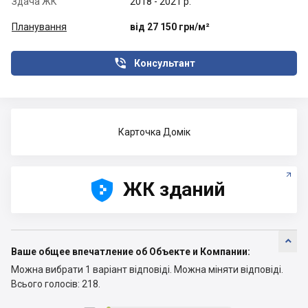
Здача ЖК
2018 - 2021 р.
Планування
від 27 150 грн/м²

Консультант
Карточка Домік





ЖК зданий

Ваше общее впечатление об Объекте и Компании:
Можна вибрати 1 варіант відповіді.
Можна міняти відповіді.
Всього голосів: 218.