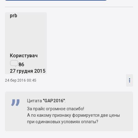
prb
p
Користувач

86
27 грудня 2015

24 бер 2016 00:45
Цитата
"GAP2016"
:
За прайс огромное спасибо!
А по какому признаку формируется две цены
при одинаковых условиях оплаты?