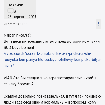
Новачок

8
23 вересня 2015

28 бер 2016 10:19
Narbah писал(а):
Вот здесь интересная статья о предыстории компании
BUD Development:
//vlada.io/uk/soratnik-omelchenka-eks-pr okuror-chi-
rosiyska-kompaniya-hto-buduye -zhitloviy-kompleks-bilya-
nivok/
VIAN Это Вы специально зарегистрировались чтобы
ссылку бросить?
Ссылка довольно познавательная, и тут я так понимаю
люди задаются одним нормальным вопросом: кому