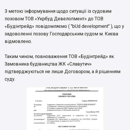
З метою інформування щодо ситуації із судовим
позовом ТОВ «Укрбуд Девелопмент» до ТОВ
«Будінтрейд» повідомляємо ( "bUd development" ), що у
задоволенні позову Господарським судом м. Києва
відмовлено.
Таким чином, повноваження ТОВ «Будінтрейд» як
Замовника будівництва ЖК «Славутич»
підтверджуються не лише Договором, а й рішенням
суду.