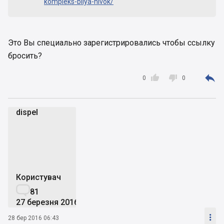
kompleks-bilya-nivok/
Это Вы специально зарегистрировались чтобы ссылку
бросить?



0
0
dispel
d
Користувач

81
27 березня 2016

28 бер 2016 06:43