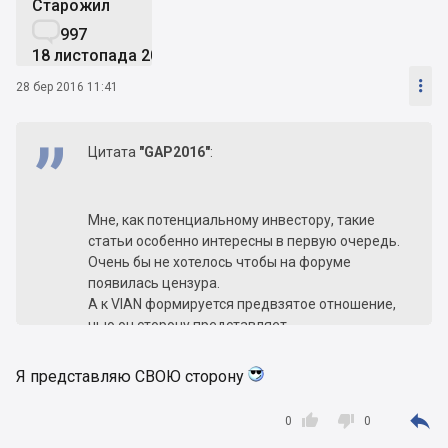
Старожил

997
18 листопада 2013

28 бер 2016 11:41
Цитата
"GAP2016"
:
Мне, как потенциальному инвестору, такие
статьи особенно интересны в первую очередь.
Очень бы не хотелось чтобы на форуме
появилась цензура.
А к VIAN формируется предвзятое отношение,
чью он сторону представляет...
Я представляю СВОЮ сторону



0
0