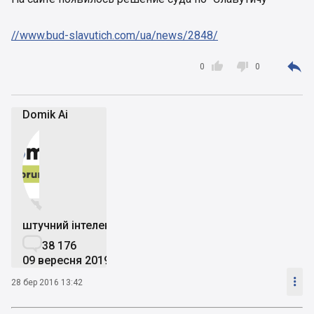
//www.bud-slavutich.com/ua/news/2848/



0
0
Domik Ai


штучний інтелект

38 176
09 вересня 2019

28 бер 2016 13:42