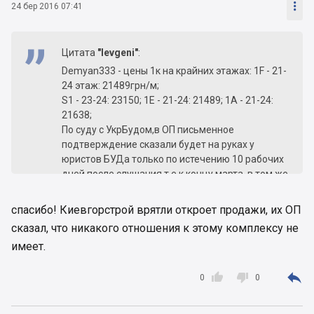

24 бер 2016 07:41
Цитата
"Ievgeni"
:
Demyan333 - цены 1к на крайних этажах: 1F - 21-
24 этаж: 21489грн/м;
S1 - 23-24: 23150; 1E - 21-24: 21489; 1A - 21-24:
21638;
По суду с УкрБудом,в ОП письменное
подтверждение сказали будет на руках у
юристов БУДа только по истечению 10 рабочих
дней после слушания т.е к концу марта, в том же
ОП утверждают что суд был выигран в пользу
БУДа, и по поводу АТОшников ничего не знают,
спасибо! Киевгорстрой врятли откроет продажи, их ОП
а вот МВДшников готовят к переселению, для
сказал, что никакого отношения к этому комплексу не
них БУД строит отдельное жилье. А да, по
имеет.
поводу причастности БУДа к российскому рынку
- утверждают что чистая случайность в

названии Роскапитал, мол река такая Рось...и в


0
0
России объектов не было и нет, а вот по
деятельности фонда на территории Украины