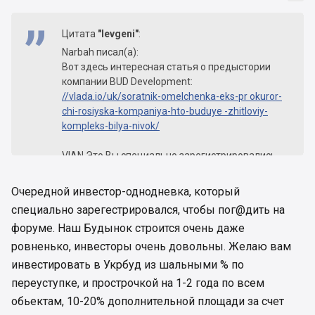
Цитата
"Ievgeni"
:
Narbah писал(а):
Вот здесь интересная статья о предыстории
компании BUD Development:
//vlada.io/uk/soratnik-omelchenka-eks-pr okuror-
chi-rosiyska-kompaniya-hto-buduye -zhitloviy-
kompleks-bilya-nivok/
VIAN Это Вы специально зарегистрировались
чтобы ссылку бросить?
Очередной инвестор-однодневка, который
Ссылка довольно познавательная, и тут я так
специально зарегестрировался, чтобы пог@дить на
понимаю люди задаются одним нормальным
форуме. Наш Будынок строится очень даже
вопросом: кому мы тут (имею ввиду
потенциальных инвесторов) деньги свои
ровненько, инвесторы очень довольны. Желаю вам
передаем?? Фонд "карманный", застройщик без
инвестировать в Укрбуд из шальными % по
истории но уже с "нюансами", народ, может
переуступке, и прострочкой на 1-2 года по всем
пора уже называть вещи своими именами??
обьектам, 10-20% дополнительной площади за счет