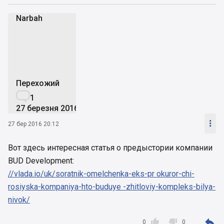
Narbah
N
Перехожий

1
27 березня 2016

27 бер 2016 20:12
Вот здесь интересная статья о предыстории компании
BUD Development:
//vlada.io/uk/soratnik-omelchenka-eks-pr okuror-chi-
rosiyska-kompaniya-hto-buduye -zhitloviy-kompleks-bilya-
nivok/



0
0