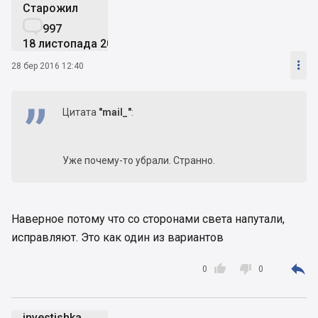
Старожил

997
18 листопада 2013

28 бер 2016 12:40
Цитата
"mail_"
:
Уже почему-то убрали. Странно.
Наверное потому что со сторонами света напутали,
исправляют. Это как один из вариантов



0
0
investishka