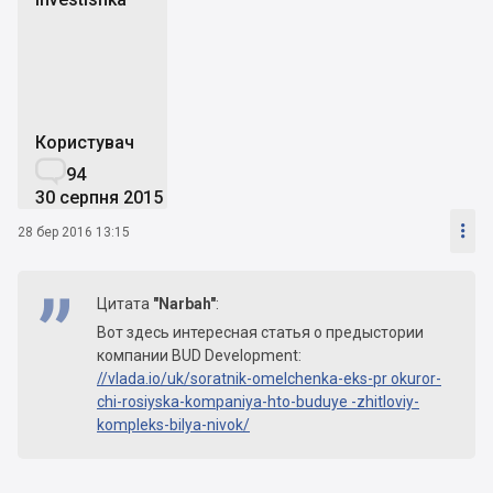
i
Користувач

94
30 серпня 2015

28 бер 2016 13:15
Цитата
"Narbah"
:
Вот здесь интересная статья о предыстории
компании BUD Development:
//vlada.io/uk/soratnik-omelchenka-eks-pr okuror-
chi-rosiyska-kompaniya-hto-buduye -zhitloviy-
kompleks-bilya-nivok/