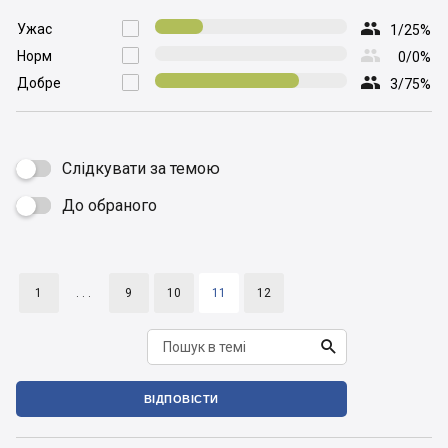

Ужас

1/25%

Норм

0/0%

Добре

3/75%
Слідкувати за темою
До обраного

1
. . .
9
10
11
12

ВІДПОВІСТИ