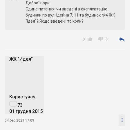
Доброї пори.
Єдине питання: чи введені в експлуатацію
будинки по вул. Ідейна 7, 11 та будинок №4 ЖК
"Ідея"? Якщо введені, то коли?



0
0
ЖК "Идея"
Ж"
Користувач

73
01 грудня 2015

04 бер 2021 17:09