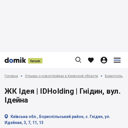











Головна
Отзывы о новостройках в Киевской области
Борисполь, Го
ЖК Ідея | IDHolding | Гнідин, вул.
Ідейна

Київська обл., Бориспільський район, с. Гнідин, ул.
Идейная, 3, 7, 11, 13