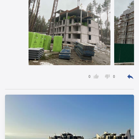



0
0