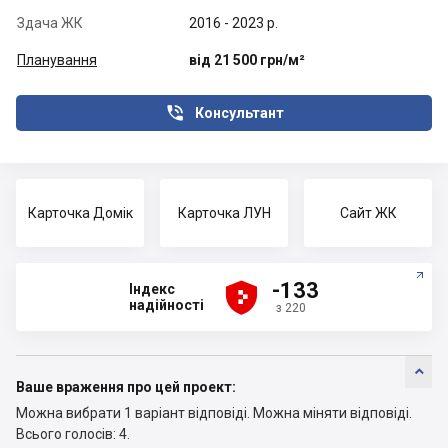
Здача ЖК
2016 - 2023 р.
Планування
від 21 500 грн/м²

Консультант
Карточка Домік
Карточка ЛУН
Сайт ЖК





-133
Індекс
надійності
з 220

Ваше враження про цей проект:
Можна вибрати 1 варіант відповіді.
Можна міняти відповіді.
Всього голосів: 4.