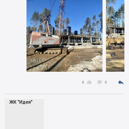



0
0
ЖК "Идея"
Ж"