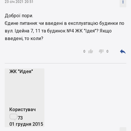

23 січ 2021 20:51
Доброї пори.
Єдине питання: чи введені в експлуатацію будинки по
вул. Ідейна 7, 11 та будинок №4 ЖК "Ідея"? Якщо
введені, то коли?



0
0
ЖК "Идея"
Ж"
Користувач

73
01 грудня 2015