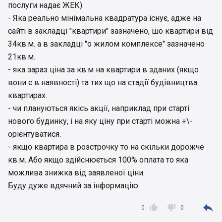
послуги надає ЖЕК).
- Яка реально мінімальна квадратура існує, адже на
сайті в закладці "квартири" зазначено, шо квартири від
34кв.м. а в закладці "о жилом комплексе" зазначено
21кв.м.
- яка зараз ціна за кв.м на квартири в зданих (якщо
вони є в наявності) та тих що на стадії будівництва
квартирах.
- чи плануються якісь акції, наприклад при старті
нового будинку, і на яку ціну при старті можна +\-
орієнтуватися.
- якщо квартира в розстрочку то на скільки дорожче
кв.м. Або якщо здійснюється 100% оплата то яка
можлива знижка від заявленої ціни.
Буду дуже вдячний за інформацію



0
0