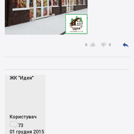



0
0
ЖК "Идея"
Ж"
Користувач

73
01 грудня 2015