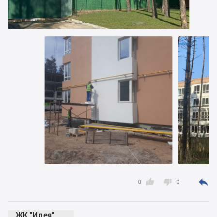



0
0
ЖК "Идея"