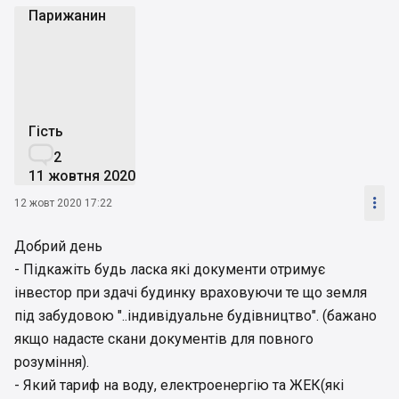
Парижанин
П
Гість

2
11 жовтня 2020

12 жовт 2020 17:22
Добрий день
- Підкажіть будь ласка які документи отримує
інвестор при здачі будинку враховуючи те що земля
під забудовою "..індивідуальне будівництво". (бажано
якщо надасте скани документів для повного
розуміння).
- Який тариф на воду, електроенергію та ЖЕК(які