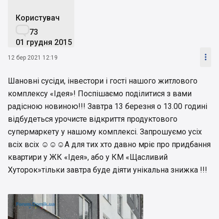
Користувач

73
01 грудня 2015

12 бер 2021 12:19
Шановні сусіди, інвестори і гості нашого житлового
комплексу «Ідея»! Поспішаємо поділитися з вами
радісною новиною!!! Завтра 13 березня о 13.00 годині
відбудеться урочисте відкриття продуктового
супермаркету у нашому комплексі. Запрошуємо усіх
всіх всіх ☺️☺️☺️А для тих хто давно мріє про придбання
квартири у ЖК «Ідея», або у КМ «Щасливий
Хуторок»тільки завтра буде діяти унікальна знижка !!!