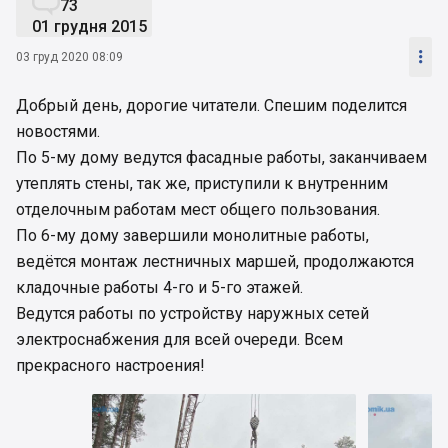

73
01 грудня 2015

03 груд 2020 08:09
Добрый день, дорогие читатели. Спешим поделится
новостями.
По 5-му дому ведутся фасадные работы, заканчиваем
утеплять стены, так же, приступили к внутренним
отделочным работам мест общего пользования.
По 6-му дому завершили монолитные работы,
ведётся монтаж лестничных маршей, продолжаются
кладочные работы 4-го и 5-го этажей.
Ведутся работы по устройству наружных сетей
электроснабжения для всей очереди. Всем
прекрасного настроения!