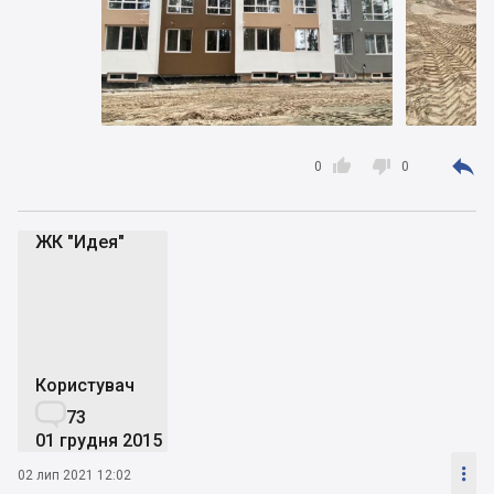



0
0
ЖК "Идея"
Ж"
Користувач

73
01 грудня 2015

02 лип 2021 12:02