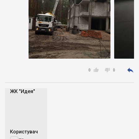



0
0
ЖК "Идея"
Ж"
Користувач