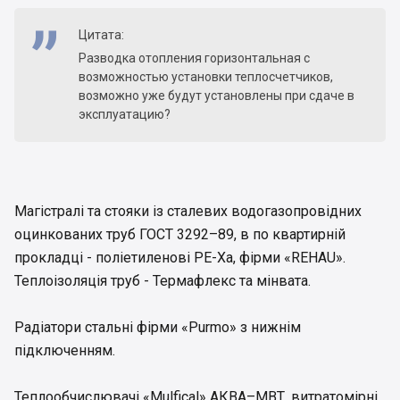
Цитата:
Разводка отопления горизонтальная с
возможностью установки теплосчетчиков,
возможно уже будут установлены при сдаче в
эксплуатацию?
Магістралі та стояки із сталевих водогазопровідних
оцинкованих труб ГОСТ 3292–89, в по квартирній
прокладці - поліетиленові РЕ-Ха, фірми «REHAU».
Теплоізоляція труб - Термафлекс та мінвата.
Pадіатори стальні фірми «Purmo» з нижнім
підключенням.
Теплообчислювачі «Mulfical» АКВА–МВТ, витратомірні