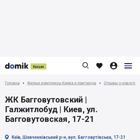











Головна
Жилые комплексы Киева и пригорода
Отзывы о новострой
ЖК Багговутовский |
Галжитлобуд | Киев, ул.
Багговутовская, 17-21

Київ, Шевченківський р-н, вул. Багговутівська, 17-21