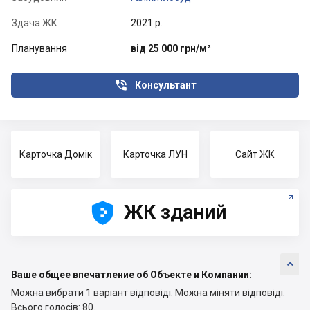
Здача ЖК
2021 р.
Планування
від 25 000 грн/м²

Консультант
Карточка Домік
Карточка ЛУН
Сайт ЖК





ЖК зданий

Ваше общее впечатление об Объекте и Компании:
Можна вибрати 1 варіант відповіді.
Можна міняти відповіді.
Всього голосів: 80.