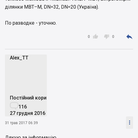
ділянки МВТ–М, DN=32, DN=20 (Україна).
По разводке - уточню.



0
0
Alex_TT
A
Постійний користувач

116
27 грудня 2016

31 трав 2017 06:39
Дякую за інформацію