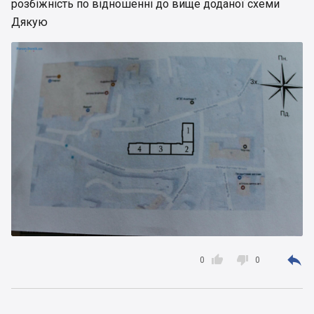
розбіжність по відношенні до вище доданої схеми
Дякую



0
0