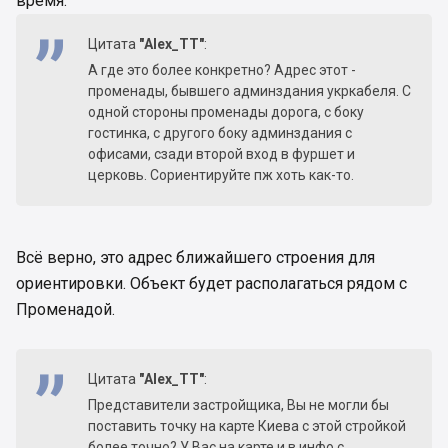
время.
Цитата
"Alex_TT"
:
А где это более конкретно? Адрес этот -
променады, бывшего админздания укркабеля. С
одной стороны променады дорога, с боку
гостинка, с другого боку админздания с
офисами, сзади второй вход в фуршет и
церковь. Сориентируйте пж хоть как-то.
Всё верно, это адрес ближайшего строения для
ориентировки. Объект будет располагаться рядом с
Променадой.
Цитата
"Alex_TT"
:
Представители застройщика, Вы не могли бы
поставить точку на карте Киева с этой стройкой
более точно? У Вас на карте и в инфо с