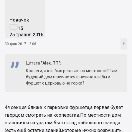
Новачок

15
25 травня 2016

30 трав 2017 12:06
Цитата
"Alex_TT"
:
Коллеги, а кто был реально на местности? Там
будущий дом получается в низине как бы и
Фуршет с церковью на горке?
4я секция ближе к парковке фуршета,а первая будет
творцом смотреть на кооператив.По местности дом
становится на ура,там был склад кабельного завода.
(есть ещё остатки зданий,которые нужно розрушить