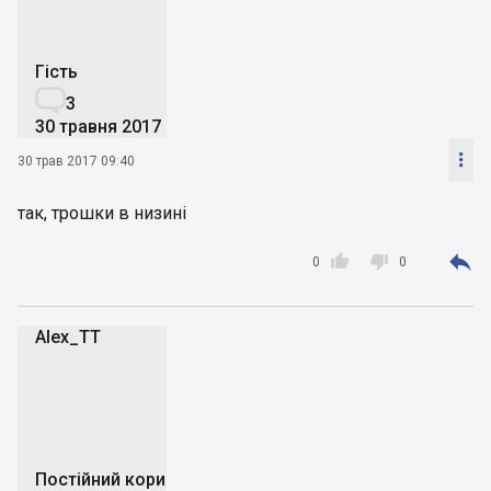
Гість

3
30 травня 2017

30 трав 2017 09:40
так, трошки в низині



0
0
Alex_TT
A
Постійний користувач