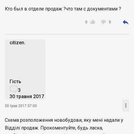
Кто был в отделе продаж ?что там с документами ?



0
0
citizen.
c
Гість

3
30 травня 2017

30 трав 2017 07:00
Схема розположення новобудови, яку мені надали у
Відділі продаж. Прокоментуйте, будь ласка,