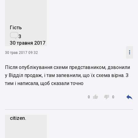
Гість

3
30 травня 2017

30 трав 2017 09:32
Після опублікування схеми представником, дзвонили
у Відділ продаж, і там запевнили, що їх схема вірна. З
тим і написала, щоб сказали точно



0
0
citizen.
c