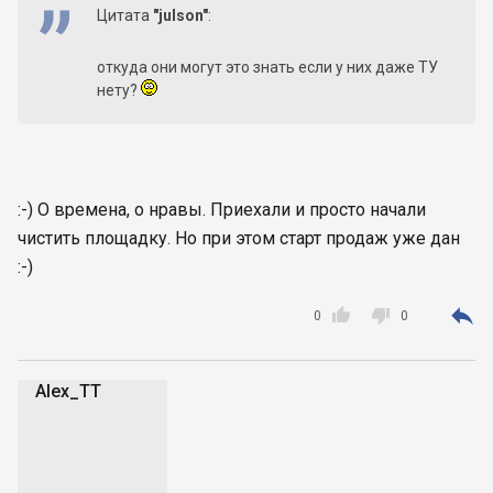
Цитата
"julson"
:
откуда они могут это знать если у них даже ТУ
нету?
:-) О времена, о нравы. Приехали и просто начали
чистить площадку. Но при этом старт продаж уже дан
:-)



0
0
Alex_TT
A