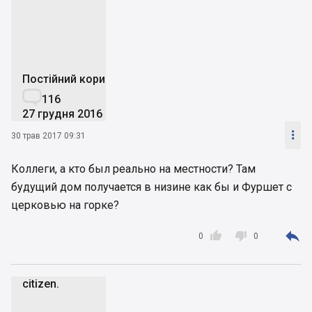
A
Постійний користувач

116
27 грудня 2016

30 трав 2017 09:31
Коллеги, а кто был реально на местности? Там
будущий дом получается в низине как бы и Фуршет с
церковью на горке?



0
0
citizen.
c