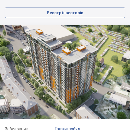
Реєстр інвесторів
Забудовник
Галжитлобуд