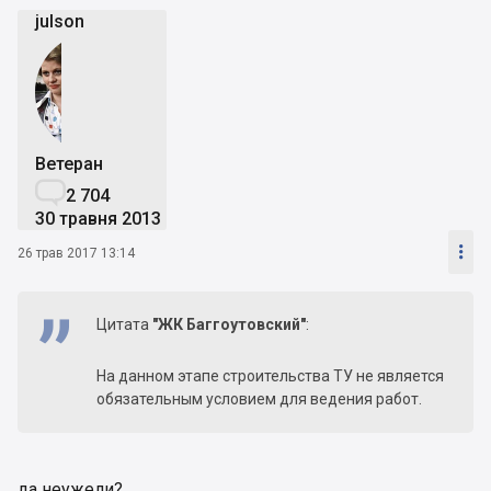
julson
Ветеран

2 704
30 травня 2013

26 трав 2017 13:14
Цитата
"ЖК Баггоутовский"
:
На данном этапе строительства ТУ не является
обязательным условием для ведения работ.
да неужели?