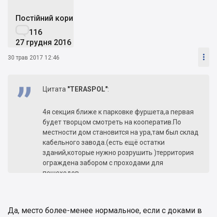
Постійний користувач

116
27 грудня 2016

30 трав 2017 12:46
Цитата
"TERASPOL"
:
4я секция ближе к парковке фуршета,а первая
будет творцом смотреть на кооператив.По
местности дом становится на ура,там был склад
кабельного завода.(есть ещё остатки
зданий,которые нужно розрушить )территория
ограждена забором с проходами для
пешеходов.
Хочется понять что там с документами...
Да, место более-менее нормальное, если с доками в