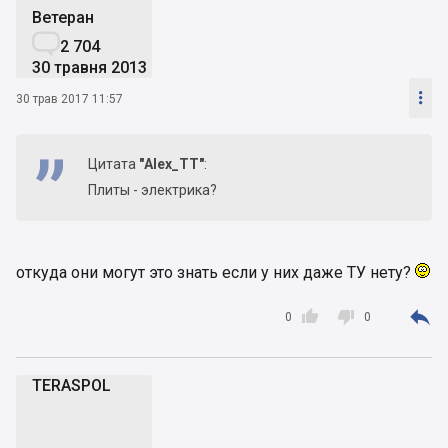
Ветеран

2 704
30 травня 2013

30 трав 2017 11:57
Цитата
"Alex_TT"
:
Плиты - электрика?
откуда они могут это знать если у них даже ТУ нету?



0
0
TERASPOL
T