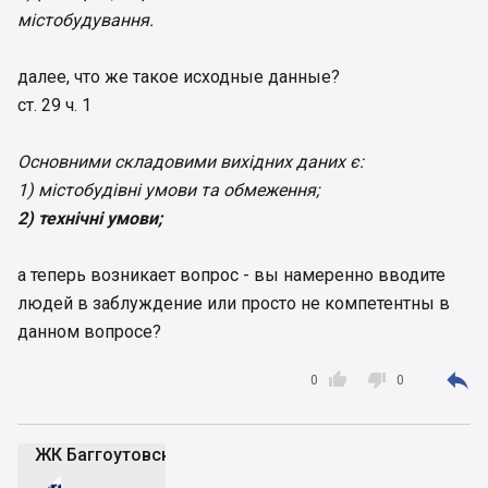
містобудування.
далее, что же такое исходные данные?
ст. 29 ч. 1
Основними складовими вихідних даних є:
1) містобудівні умови та обмеження;
2) технічні умови;
а теперь возникает вопрос - вы намеренно вводите
людей в заблуждение или просто не компетентны в
данном вопросе?



0
0
ЖК Баггоутовский