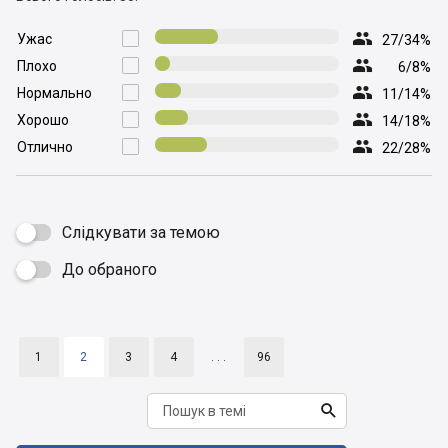

Ужас

27/34%

Плохо

6/8%

Нормально

11/14%

Хорошо

14/18%

Отлично

22/28%
Слідкувати за темою
До обраного

1
2
3
4
. . .
96
