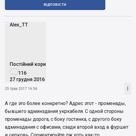
ВІДПОВІСТИ
Alex_TT
A
Постійний користувач

116
27 грудня 2016

25 трав 2017 16:56
А где это более конкретно? Адрес этот - променады,
бывшего админздания укркабеля. С одной стороны
променады дорога, с боку гостинка, с другого боку
админздания с офисами, сзади второй вход в фуршет
и церковь. Сориентируйте пж хоть как-то.