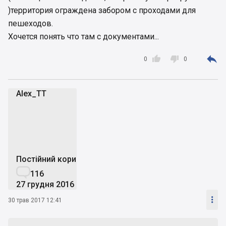
)территория ограждена забором с проходами для
пешеходов.
Хочется понять что там с документами...



0
0
Alex_TT
A
Постійний користувач

116
27 грудня 2016

30 трав 2017 12:41