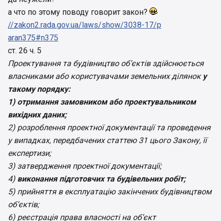
а что по этому поводу говорит закон?
//zakon2.rada.gov.ua/laws/show/3038-17/p
aran375#n375
ст. 26 ч. 5
Проектування та будівництво об’єктів здійснюється
власниками або користувачами земельних ділянок
у
такому порядку:
1) отримання замовником або проектувальником
вихідних даних;
2) розроблення проектної документації та проведення
у випадках, передбачених статтею 31 цього Закону, її
експертизи;
3) затвердження проектної документації;
4)
виконання підготовчих та будівельних робіт;
5) прийняття в експлуатацію закінчених будівництвом
об’єктів;
6) реєстрація права власності на об’єкт