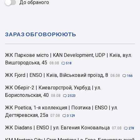
До обраного

ЗАРАЗ ОБГОВОРЮЮТЬ
ЖК Паркове місто | KAN Development, UDP | Київ, вул.
Вишгородська, 45
08.08

518
ЖК Fjord | ENSO | Київ, Військовий проїзд, 8
08.08

166
ЖК Оберіг-2 | Киевгорстрой, Укрбуд | ул.
Бориспольская, 40
08.08

2 523
ЖК Poetica, 1-я коллекция | Поэтика | ENSO | ул.
Дегтяревская, 25а
07.08

3 129
ЖК Diadans | ENSO | ул. Евгения Коновальца
07.08

278