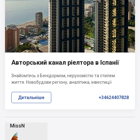
Авторський канал ріелтора в Іспанії
Знайомтесь з Бенідормом, нерухомістю та стилем
життя. Новобудови регіону, аналітика, інвестиції
Детальніше
+34624407828
MissN