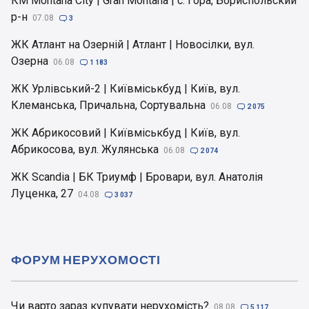
КМ Montana City | Gran Montana | с. Гора, Бориспольский
р-н
07.08

3
ЖК Атлант на Озерній | Атлант | Новосілки, вул.
Озерна
06.08

1 183
ЖК Урлівський-2 | Київміськбуд | Київ, вул.
Клеманська, Причальна, Сортувальна
06.08

2 075
ЖК Абрикосовий | Київміськбуд | Київ, вул.
Абрикосова, вул. Жулянська
06.08

2 074
ЖК Scandia | БК Триумф | Бровари, вул. Анатолія
Луценка, 27
04.08

3 037
ФОРУМ НЕРУХОМОСТІ
Чи варто зараз купувати нерухомість?
08.08

5 117