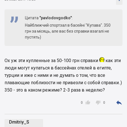
Цитата
"pavlodovgodko"
:
Найближчий спортзал в басейні "Купава". 350
грн за місяць, але вас без справки взагалі не
пустять)
Ох уж эти купленные за 50-100 грн справки
как эти
люди могут купаться в бассейнах отелей в египте,
турции и иже с ними и не думать о том, что все
плавающие поблизости не привезли с собой справки..)
350 - это в каком режиме? 2-3 раза в неделю?



0
0
Dmitriy_S