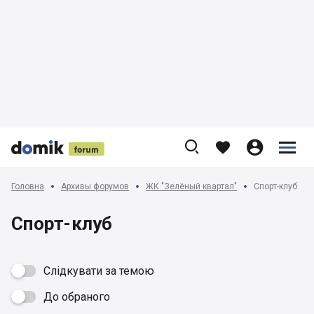











Головна
Архивы форумов
ЖК "Зелёный квартал"
Спорт-клуб
Спорт-клуб
Слідкувати за темою
До обраного
