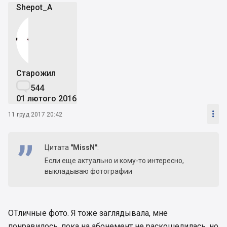
Shepot_A
Старожил

544
01 лютого 2016

11 груд 2017 20:42
Цитата
"MissN"
:
Если еще актуально и кому-то интересно,
выкладываю фотографии
ОТличные фото. Я тоже заглядывала, мне
понравилось, пока на абонемент не раскошелилась, но