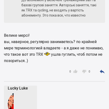
До абонементу включені Тренажерний зал та
базові групові заняття. Авторські заняття, такі
як TRX та cycling, не входять у вартість
абонементу. Это пока все, что известно
Велике мерсі!
вы, наверное, регулярно занимаетесь? по крайней
мере терминологией владеете - а я даже не понимаю,
что такое вот это TRX
ушла гуглить, чтоб потом не
позориться...)



0
0
Lucky Luke