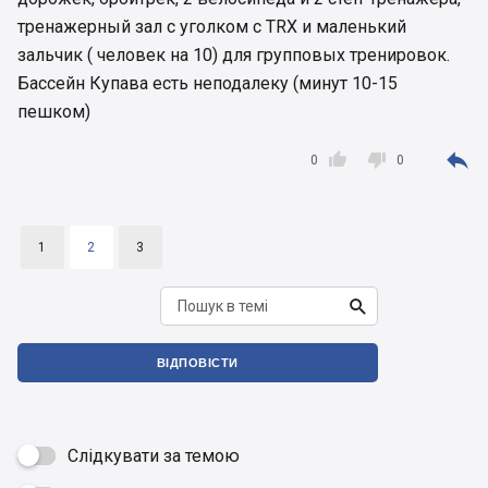
тренажерный зал с уголком с TRX и маленький
зальчик ( человек на 10) для групповых тренировок.
Бассейн Купава есть неподалеку (минут 10-15
пешком)



0
0
1
2
3

ВІДПОВІСТИ
Слідкувати за темою