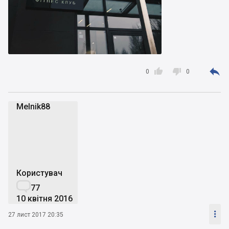



0
0
Melnik88
M
Користувач

77
10 квітня 2016

27 лист 2017 20:35