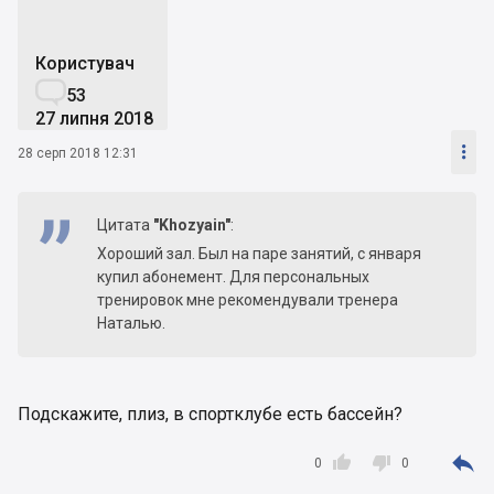
Користувач

53
27 липня 2018

28 серп 2018 12:31
Цитата
"Khozyain"
:
Хороший зал. Был на паре занятий, с января
купил абонемент. Для персональных
тренировок мне рекомендували тренера
Наталью.
Подскажите, плиз, в спортклубе есть бассейн?



0
0