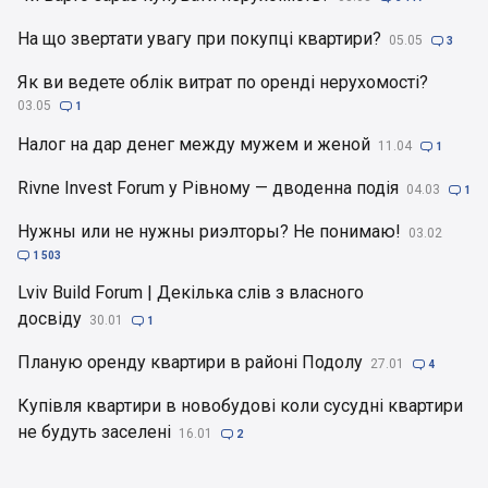
На що звертати увагу при покупці квартири?
05.05

3
Як ви ведете облік витрат по оренді нерухомості?
03.05

1
Налог на дар денег между мужем и женой
11.04

1
Rivne Invest Forum у Рівному — дводенна подія
04.03

1
Нужны или не нужны риэлторы? Не понимаю!
03.02

1 503
Lviv Build Forum | Декілька слів з власного
досвіду
30.01

1
Планую оренду квартири в районі Подолу
27.01

4
Купівля квартири в новобудові коли сусудні квартири
не будуть заселені
16.01

2