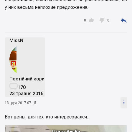
у них весьма неплохие предложения.



0
0
MissN
Постійний користувач

170
23 травня 2016

13 груд 2017 07:15
Вот цены, для тех, кто интересовался...
Цены Клуба