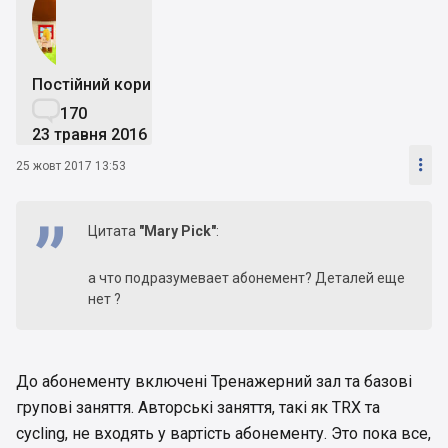
Постійний користувач

170
23 травня 2016

25 жовт 2017 13:53
Цитата
"Mary Pick"
:
а что подразумевает абонемент? Деталей еще
нет ?
До абонементу включені Тренажерний зал та базові
групові заняття. Авторські заняття, такі як TRX та
cycling, не входять у вартість абонементу. Это пока все,