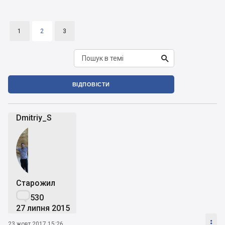
1
2
3

ВІДПОВІСТИ
Dmitriy_S
Старожил

530
27 липня 2015

23 жовт 2017 15:26