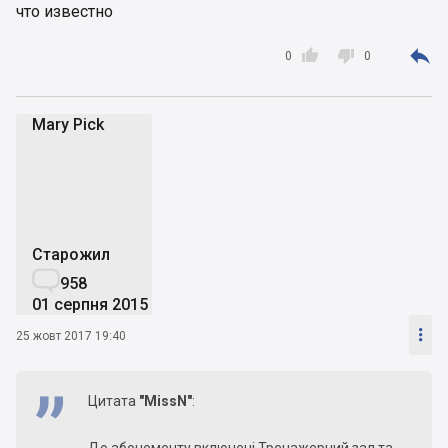
что известно



0
0
Mary Pick
MP
Старожил

958
01 серпня 2015

25 жовт 2017 19:40
Цитата
"MissN"
: