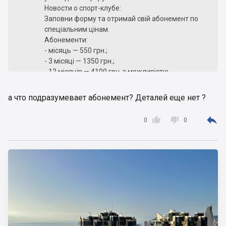
Новости о спорт-клубе:
Заповни форму та отримай свій абонемент по
спеціальним цінам.
Абонементи:
- місяць — 550 грн.;
- 3 місяці — 1350 грн.;
- 12 місяців — 4100 грн. з можливістю
замороження на 4 тижні.
Это о Гринфите.
а что подразумевает абонемент? Деталей еще нет ?



0
0