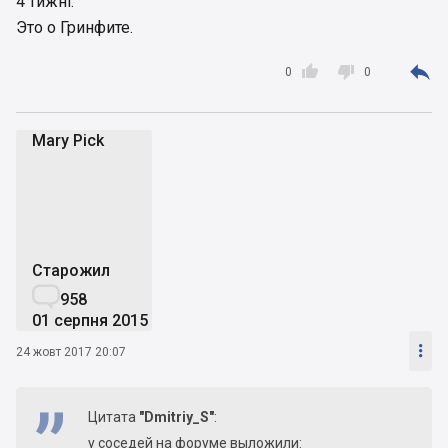
4 тижні.
Это о Гринфите.



0
0
Mary Pick
MP
Старожил

958
01 серпня 2015

24 жовт 2017 20:07
Цитата
"Dmitriy_S"
:
у соседей на форуме выложили: