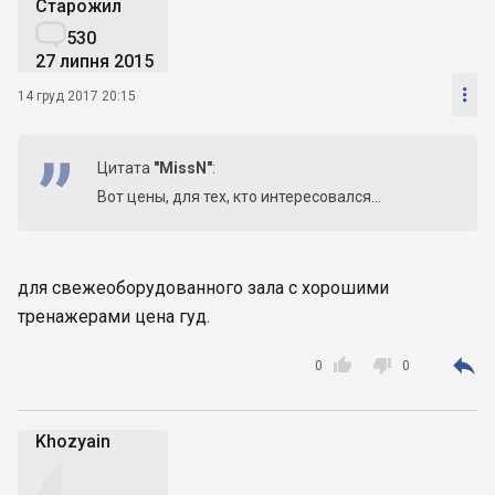
Старожил

530
27 липня 2015

14 груд 2017 20:15
Цитата
"MissN"
:
Вот цены, для тех, кто интересовался...
для свежеоборудованного зала с хорошими
тренажерами цена гуд.



0
0
Khozyain