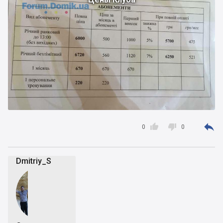



0
0
Dmitriy_S