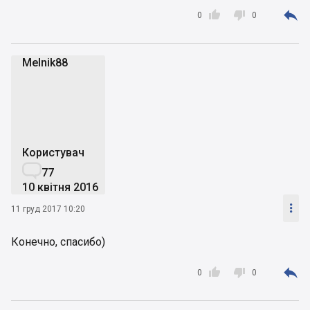



0
0
Melnik88
M
Користувач

77
10 квітня 2016

11 груд 2017 10:20
Конечно, спасибо)



0
0