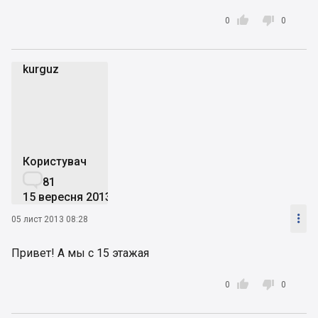


0
0
kurguz
k
Користувач

81
15 вересня 2013

05 лист 2013 08:28
Привет! А мы с 15 этажая


0
0