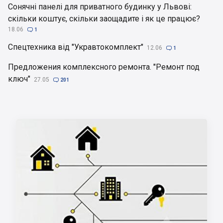
Сонячні панелі для приватного будинку у Львові:
скільки коштує, скільки заощадите і як це працює?
18.06

1
Спецтехника від "Укравтокомплект"
12.06

1
Предложения комплексного ремонта. "Ремонт под
ключ"
27.05

201