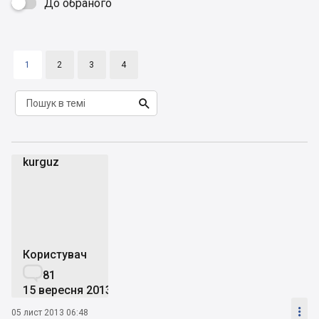
До обраного

1
2
3
4

kurguz
k
Користувач

81
15 вересня 2013

05 лист 2013 06:48