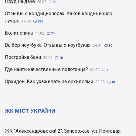
Пруд на даче
20.02

21
Отзывы о кондиционерах. Какой кондиционер
лучше
19.02

281
Болит спина
11.02

74
Выбор ноутбука. Отзывы о ноутбуках
24.01

80
Постройка бани
20.12

18
Где найти качественные полотенца?
04.09

2
Орхидеи. Как ухаживать за орхидеями
29.08

18
ЖК МІСТ УКРАЇНИ
ЖК "Александровский 2", Запорожье, ул. Почтовая,