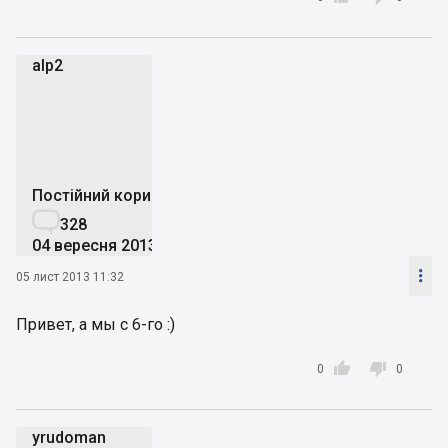
alp2
a
Постійний користувач

328
04 вересня 2013

05 лист 2013 11:32
Привет, а мы с 6-го :)


0
0
yrudoman