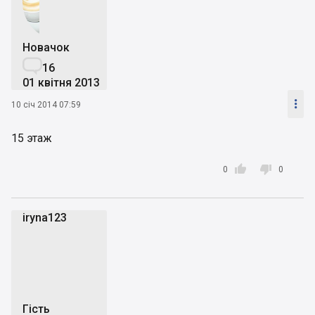
Новачок

16
01 квітня 2013

10 січ 2014 07:59
15 этаж


0
0
iryna123
i
Гість