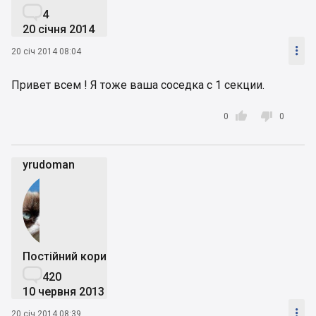

4
20 січня 2014

20 січ 2014 08:04
Привет всем ! Я тоже ваша соседка с 1 секции.


0
0
yrudoman
Постійний користувач

420
10 червня 2013

20 січ 2014 08:39