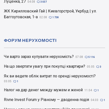
Луценка, 27
04.08

3 037
ЖК Кирилловский Гай | Киевгорстрой, Укрбуд | ул.
Баггоутовская, 1-а
02.08

1 738
ФОРУМ НЕРУХОМОСТІ
Чи варто зараз купувати нерухомість?
07.08

5 116
На що звертати увагу при покупці квартири?
05.05

3
Як ви ведете облік витрат по оренді нерухомості?
03.05

1
Налог на дар денег между мужем и женой
11.04

1
Rivne Invest Forum у Рівному — дводенна подія
04.03

1