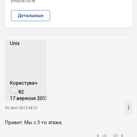
результатів
Детальніше
Unix
U
Користувач

82
17 вересня 2013

05 лист 2013 08:51
Привет. Мы с 3-го этажа.


0
0