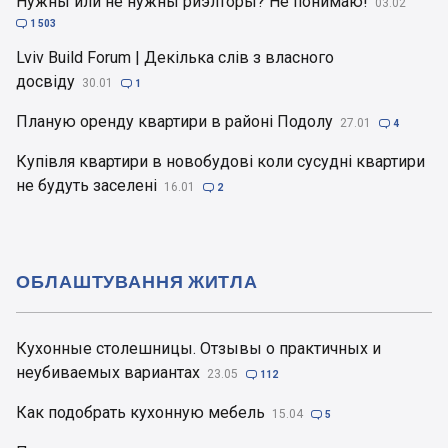
Нужны или не нужны риэлторы? Не понимаю!
03.02

1 503
Lviv Build Forum | Декілька слів з власного
досвіду
30.01

1
Планую оренду квартири в районі Подолу
27.01

4
Купівля квартири в новобудові коли сусудні квартири
не будуть заселені
16.01

2
ОБЛАШТУВАННЯ ЖИТЛА
Кухонные столешницы. Отзывы о практичных и
неубиваемых вариантах
23.05

112
Как подобрать кухонную мебель
15.04

5