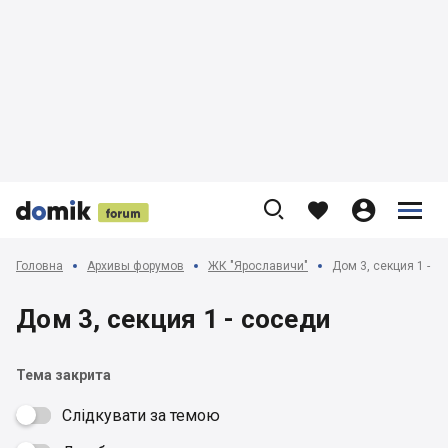











Головна
Архивы форумов
ЖК "Ярославичи"
Дом 3, секция 1 - с
Дом 3, секция 1 - соседи
Тема закрита
Слідкувати за темою