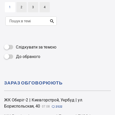
1
2
3
4

Слідкувати за темою
До обраного

ЗАРАЗ ОБГОВОРЮЮТЬ
ЖК Оберіг-2 | Киевгорстрой, Укрбуд | ул.
Бориспольская, 40
07.08

2 522