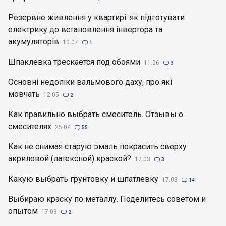
Резервне живлення у квартирі: як підготувати
електрику до встановлення інвертора та
акумуляторів
10.07

1
Шпаклевка трескается под обоями
11.06

3
Основні недоліки вальмового даху, про які
мовчать
12.05

2
Как правильно выбрать смеситель. Отзывы о
смесителях
25.04

55
Как не снимая старую эмаль покрасить сверху
акриловой (латексной) краской?
17.03

3
Какую выбрать грунтовку и шпатлевку
17.03

14
Выбираю краску по металлу. Поделитесь советом и
опытом
17.03

2