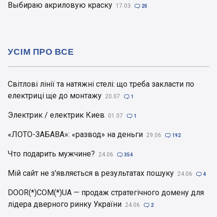
Выбираю акриловую краску
17.03

20
УСІМ ПРО ВСЕ
Світлові лінії та натяжні стелі: що треба закласти по
електриці ще до монтажу
20.07

1
Электрик / електрик Киев
01.07

1
«ЛОТО-ЗАБАВА»: «развод» на деньги
29.06

192
Что подарить мужчине?
24.06

354
Мій сайт не з'являється в результатах пошуку
24.06

4
DOOR(*)COM(*)UA — продаж стратегічного домену для
лідера дверного ринку України
24.06

2