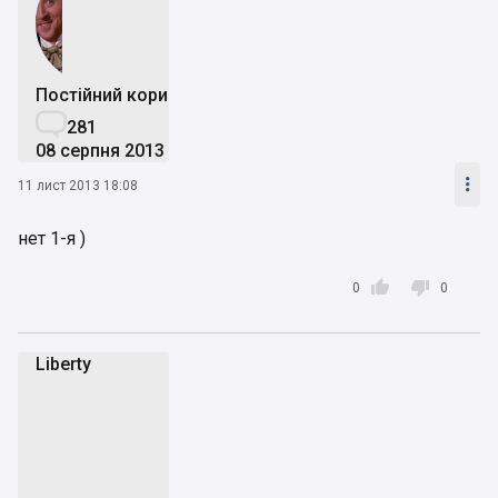
Постійний користувач

281
08 серпня 2013

11 лист 2013 18:08
нет 1-я )


0
0
Liberty
L