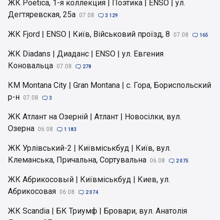
ЖК Poetica, 1-я коллекция | Поэтика | ENSO | ул.
Дегтяревская, 25а
07.08

3 129
ЖК Fjord | ENSO | Київ, Військовий проїзд, 8
07.08

165
ЖК Diadans | Диаданс | ENSO | ул. Евгения
Коновальца
07.08

278
КМ Montana City | Gran Montana | с. Гора, Бориспольский
р-н
07.08

3
ЖК Атлант на Озерній | Атлант | Новосілки, вул.
Озерна
06.08

1 183
ЖК Урлівський-2 | Київміськбуд | Київ, вул.
Клеманська, Причальна, Сортувальна
06.08

2 075
ЖК Абрикосовый | Київміськбуд | Киев, ул.
Абрикосовая
06.08

2 074
ЖК Scandia | БК Триумф | Бровари, вул. Анатолія