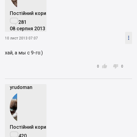
Постійний користувач

281
08 серпня 2013

10 лист 2013 07:07
хай, а мы с 9-го:)


0
0
yrudoman
Постійний користувач

420