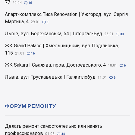
77
20.04

16
Апарт-комплекс Тиса Renovation | Ужгород. вул. Сергія
Мартина, 4
29.01

3
Львів, вул. Бережанська, 54 | Інтергал-Буд
26.01

33
ЖК Grand Palace | Хмельницький, вул. Подільська,
115
21.01

16
ЖК Sakura | Свалява, пров. Достоєвського, 4
18.01

6
Львів, вул. Трускавецька | Галжитлобуд
11.01

6
ФОРУМ РЕМОНТУ
Делать ремонт самостоятельно или нанять
профессионалов
01.08

44