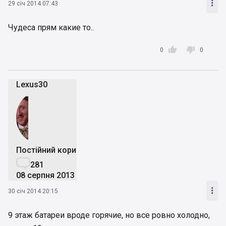

29 січ 2014 07:43
Чудеса прям какие то..


0
0
Lexus30
Постійний користувач

281
08 серпня 2013

30 січ 2014 20:15
9 этаж батареи вроде горячие, но все ровно холодно,