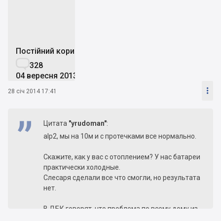
Постійний користувач

328
04 вересня 2013

28 січ 2014 17:41
Цитата
"yrudoman"
:
alp2, мы на 10м и с протечками все нормально.
Скажите, как у вас с отоплением? У нас батареи
практически холодные.
Слесаря сделали все что смогли, но результата
нет.
В ДБК говорят, что проблема по всему дому из-
за ошибки в проекте, и когда исправят еще