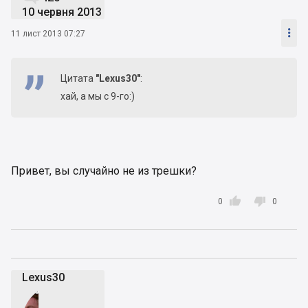
10 червня 2013

11 лист 2013 07:27
Цитата
"Lexus30"
:
хай, а мы с 9-го:)
Привет, вы случайно не из трешки?


0
0
Lexus30