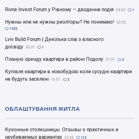
Rivne Invest Forum у Рівному — дводенна подія
04.03

1
Нужны или не нужны риэлторы? Не понимаю!
03.02

1 503
Lviv Build Forum | Декілька слів з власного
досвіду
30.01

1
Планую оренду квартири в районі Подолу
27.01

4
Купівля квартири в новобудові коли сусудні квартири
не будуть заселені
16.01

2
ОБЛАШТУВАННЯ ЖИТЛА
Кухонные столешницы. Отзывы о практичных и
неубиваемых вариантах
23.05

112