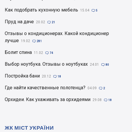
Как подобрать кухонную мебель
15.04

5
Пруд на даче
20.02

21
Отзывы о кондиционерах. Какой кондиционер
лучше
19.02

281
Болит спина
11.02

74
Выбор ноутбука. Отзывы о ноутбуках
24.01

80
Постройка бани
20.12

18
Где найти качественные полотенца?
04.09

2
Орхидеи. Как ухаживать за орхидеями
29.08

18
ЖК МІСТ УКРАЇНИ