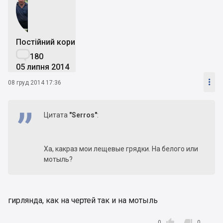
Постійний користувач

180
05 липня 2014

08 груд 2014 17:36
Цитата
"Serros"
:
Ха, какраз мои лещевые грядки. На белого или
мотыль?
гирлянда, как на чертей так и на мотыль


0
0