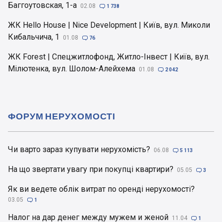
Баггоутовская, 1-а
02.08

1 738
ЖК Hello House | Nice Development | Київ, вул. Миколи
Кибальчича, 1
01.08

76
ЖК Forest | Спецжитлофонд, Житло-Інвест | Київ, вул.
Мілютенка, вул. Шолом-Алейхема
01.08

2 042
ФОРУМ НЕРУХОМОСТІ
Чи варто зараз купувати нерухомість?
06.08

5 113
На що звертати увагу при покупці квартири?
05.05

3
Як ви ведете облік витрат по оренді нерухомості?
03.05

1
Налог на дар денег между мужем и женой
11.04

1