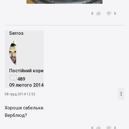


0
0
Serros
Постійний користувач

489
09 лютого 2014

08 груд 2014 12:52
Хороши сабельки.
Верблюд?


0
0