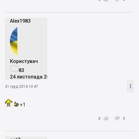
Alex1983
Користувач

83
24 листопада 2013

31 груд 2014 10:47
+1


0
0