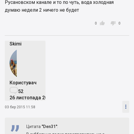
Русановском канале и то по чуть, вода холодная
думаю недели 2 ничего не будет


0
0
Skimi
Користувач

52
26 листопада 2014

03 бер 2015 11:58
Цитата
"Den31"
: