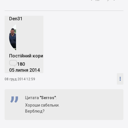
Den31
Постійний користувач

180
05 липня 2014

08 груд 2014 12:59
Цитата
"Serros"
:
Хороши сабельки.
Верблюд?