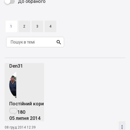
До обраного

1
2
3
4

Den31
Постійний користувач

180
05 липня 2014

08 груд 2014 12:39