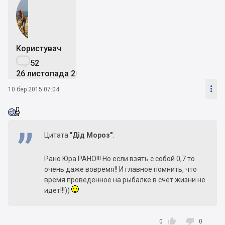
Користувач

52
26 листопада 2014

10 бер 2015 07:04
Цитата
"Дід Мороз"
:
Рано Юра РАНО!!! Но если взять с собой 0,7 то
очень даже вовремя!! И главное помнить, что
время проведенное на рыбалке в счет жизни не
идет!!!))


0
0