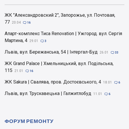
ЖК "Александровский 2", Запорожье, ул. Почтовая,
77
20.04

16
Апарт-комплекс Тиса Renovation | Ужгород. вул. Сергія
Мартина, 4
29.01

3
Львів, вул. Бережанська, 54 | Інтергал-Буд
26.01

33
ЖК Grand Palace | Хмельницький, вул. Подільська,
115
21.01

16
ЖК Sakura | Свалява, пров. Достоєвського, 4
18.01

6
Львів, вул. Трускавецька | Галжитлобуд
11.01

6
ФОРУМ РЕМОНТУ