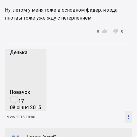
Ну, летом у меня тоже в основном фидер, и хода
плотвы тоже уже жду с нетерпением


0
0
Денька
Д
Новачок

17
08 січня 2015

19 січ 2015 18:06