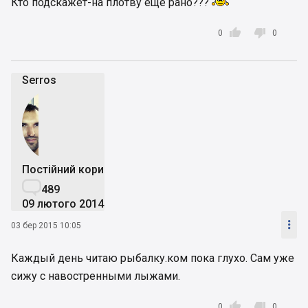
Кто подскажет-на плотву еще рано???


0
0
Serros
Постійний користувач

489
09 лютого 2014

03 бер 2015 10:05
Каждый день читаю рыбалку.ком пока глухо. Сам уже
сижу с навостренными лыжами.


0
0