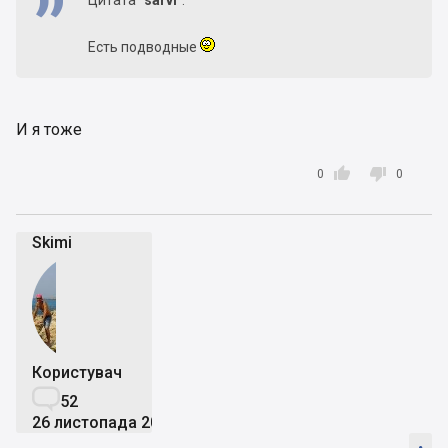
Цитата
"sarvi"
:
Есть подводные
И я тоже


0
0
Skimi
Користувач

52
26 листопада 2014