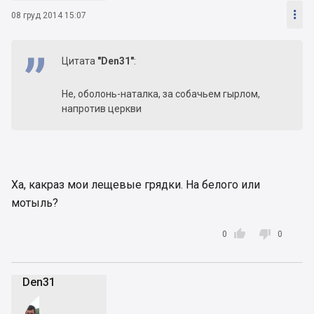

08 груд 2014 15:07
Цитата
"Den31"
:
Не, оболонь-наталка, за собачьем гырлом,
напротив церкви
Ха, какраз мои лещевые грядки. На белого или
мотыль?


0
0
Den31