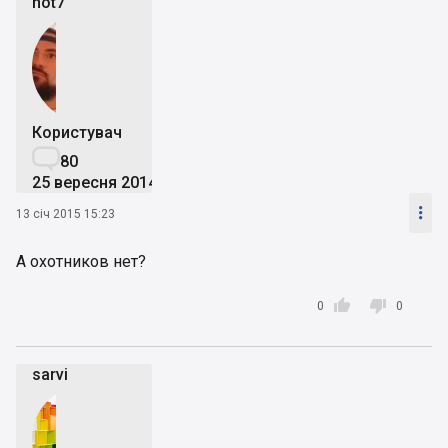
not7
Користувач

80
25 вересня 2014

13 січ 2015 15:23
А охотников нет?


0
0
sarvi