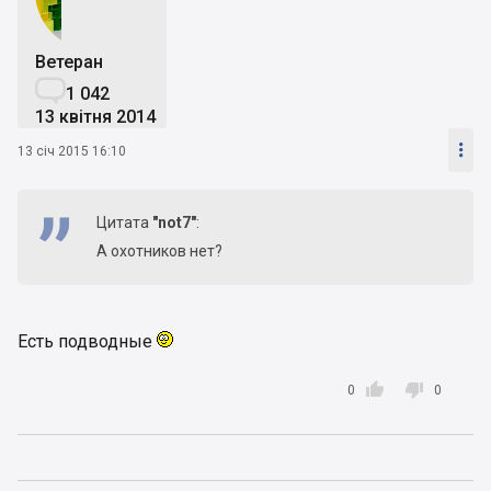
Ветеран

1 042
13 квітня 2014

13 січ 2015 16:10
Цитата
"not7"
:
А охотников нет?
Есть подводные


0
0