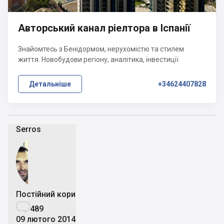
Авторський канал ріелтора в Іспанії
Знайомтесь з Бенідормом, нерухомістю та стилем
життя. Новобудови регіону, аналітика, інвестиції
Детальніше
+34624407828
Serros
Постійний користувач

489
09 лютого 2014