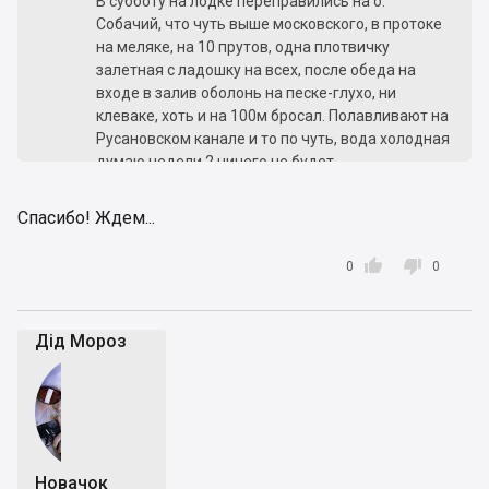
В субботу на лодке переправились на о.
Собачий, что чуть выше московского, в протоке
на меляке, на 10 прутов, одна плотвичку
залетная с ладошку на всех, после обеда на
входе в залив оболонь на песке-глухо, ни
клеваке, хоть и на 100м бросал. Полавливают на
Русановском канале и то по чуть, вода холодная
думаю недели 2 ничего не будет
Спасибо! Ждем...


0
0
Дід Мороз
Новачок