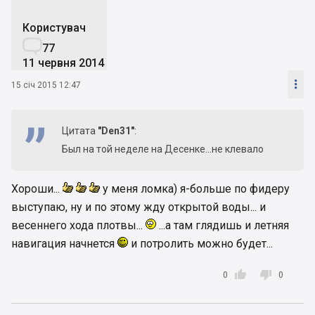
Користувач

77
11 червня 2014

15 січ 2015 12:47
Цитата
"Den31"
:
Был на той неделе на Десенке...не клевало
Хороши...
у меня ломка) я-больше по фидеру
выступаю, ну и по этому жду открытой воды... и
весеннего хода плотвы...
...а там глядишь и летняя
навигация начнется
и потролить можно будет...


0
0