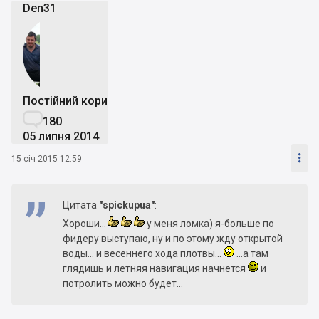
Den31
Постійний користувач

180
05 липня 2014

15 січ 2015 12:59
Цитата
"spickupua"
:
Хороши...
у меня ломка) я-больше по
фидеру выступаю, ну и по этому жду открытой
воды... и весеннего хода плотвы...
...а там
глядишь и летняя навигация начнется
и
потролить можно будет...