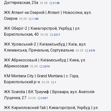
Дегтяревская, 25а
06.08

3 128
ЖК Атлант на Озерній | Атлант | Новосілки, вул.
Озерна
06.08

1 183
ЖК Оберіг-2 | Киевгорстрой, Укрбуд | ул.
Бориспольская, 40
06.08

2 517
ЖК Урлівський-2 | Київміськбуд | Київ, вул.
Клеманська, Причальна, Сортувальна
06.08

2 075
ЖК Абрикосовый | Київміськбуд | Киев, ул.
Абрикосовая
06.08

2 074
КМ Montana City | Grand Montana | с. Гора,
Бориспольский р-н
06.08

1
ЖК Scandia | БК Триумф | Бровари, вул. Анатолія
Луценка, 27
04.08

3 037
ЖК Кирилловский Гай | Киевгорстрой, Укрбуд | ул.