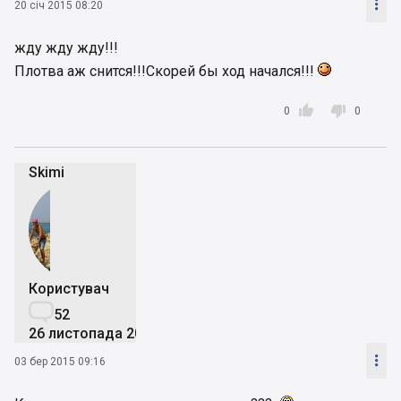

20 січ 2015 08:20
жду жду жду!!!
Плотва аж снится!!!Скорей бы ход начался!!!


0
0
Skimi
Користувач

52
26 листопада 2014

03 бер 2015 09:16