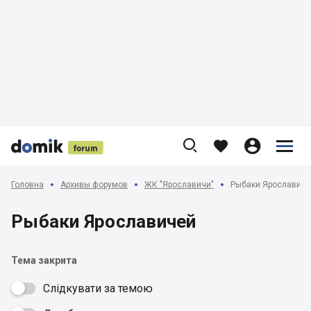











Головна
Архивы форумов
ЖК "Ярославичи"
Рыбаки Ярославич
Рыбаки Ярославичей
Тема закрита
Слідкувати за темою