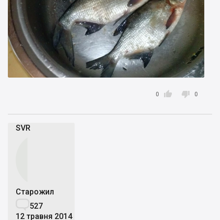


0
0
SVR
Старожил

527
12 травня 2014