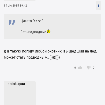

14 січ 2015 19:42
Цитата
"sarvi"
:
Есть подводные
)) в такую погоду любой охотник, вышедший на лёд,
может стать подводным... ))))))))


0
0
spickupua
s