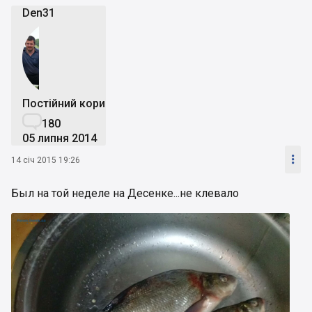
Den31
Постійний користувач

180
05 липня 2014

14 січ 2015 19:26
Был на той неделе на Десенке...не клевало