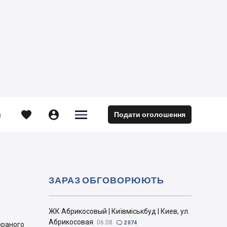





Подати оголошення
м
ЗАРАЗ ОБГОВОРЮЮТЬ
ЖК Абрикосовый | Київміськбуд | Киев, ул.
Абрикосовая
06.08

2 074
браного