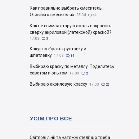
Как правильно выбрать смеситель.
Отзывы о смесителях
25.04

55
Как не снимая старую эмаль покрасить
сверху акриловой (латексной) краской?
17.03

3
Какую выбрать грунтовку и
шпатлевку
17.03

14
Выбираю краску по металлу. Поделитесь
советом и опытом
17.03

2
Выбираю акриловую краску
17.03

20
УСІМ ПРО ВСЕ
Світлові лінії та натяжні стелі: що треба