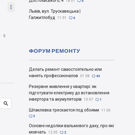
Достоєвського, 4
18.01

6

Львів, вул. Трускавецька |
Галжитлобуд
11.01

6

0
ФОРУМ РЕМОНТУ
Делать ремонт самостоятельно или
нанять профессионалов
01.08

44
Резервне живлення у квартирі: як
підготувати електрику до встановлення
інвертора та акумуляторів
10.07

1

Шпаклевка трескается под обоями
11.06

3
Основні недоліки вальмового даху, про які
мовчать
12.05

2