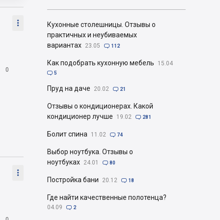

Кухонные столешницы. Отзывы о
практичных и неубиваемых
вариантах
23.05

112
Как подобрать кухонную мебель
15.04

0

5
Пруд на даче
20.02

21
Отзывы о кондиционерах. Какой
кондиционер лучше
19.02

281
Болит спина
11.02

74
Выбор ноутбука. Отзывы о
ноутбуках
24.01

80

Постройка бани
20.12

18
Где найти качественные полотенца?
04.09

2

0