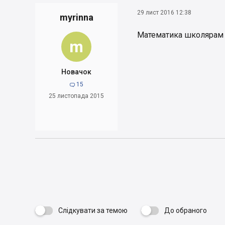
29 лист 2016 12:38
myrinna
Математика школярам 09
m
Новачок
15

25 листопада 2015
Слідкувати за темою
До обраного
