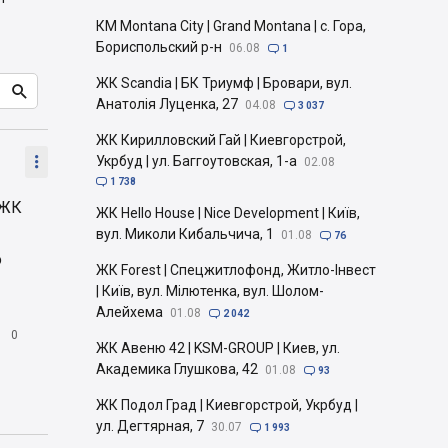
КМ Montana City | Grand Montana | с. Гора,
Бориспольский р-н
06.08

1
ЖК Scandia | БК Триумф | Бровари, вул.

Анатолія Луценка, 27
04.08

3 037
ЖК Кирилловский Гай | Киевгорстрой,

Укрбуд | ул. Баггоутовская, 1-а
02.08

1 738
 ЖК
ЖК Hello House | Nice Development | Київ,
вул. Миколи Кибальчича, 1
01.08

76
о
ЖК Forest | Спецжитлофонд, Житло-Інвест
| Київ, вул. Мілютенка, вул. Шолом-
Алейхема
01.08

2 042

0
ЖК Авеню 42 | KSM-GROUP | Киев, ул.
Академика Глушкова, 42
01.08

93
ЖК Подол Град | Киевгорстрой, Укрбуд |
ул. Дегтярная, 7
30.07

1 993