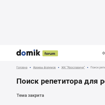





О
Головна
Архивы форумов
ЖК "Ярославичи"
Поиск реп
Поиск репетитора для 
Тема закрита