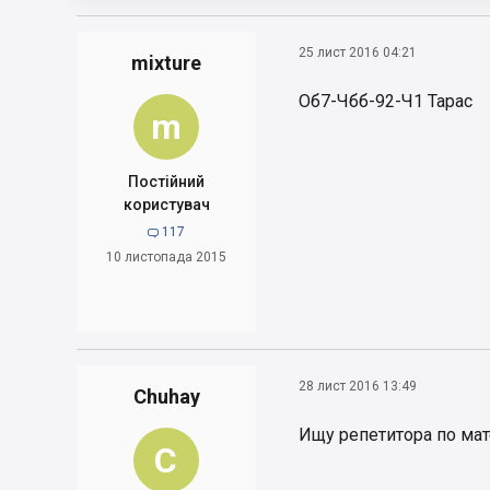
25 лист 2016 04:21
mixture
Об7-Чбб-92-Ч1 Тарас
m
Постійний
користувач
117

10 листопада 2015
28 лист 2016 13:49
Chuhay
Ищу репетитора по мат
C