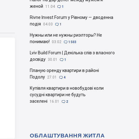
женой
11.04

1
Rivne Invest Forum у Рівному — дводенна
подія
04.03

1
Нужны или не нужны риэлторы? Не
понимаю!
03.02

1 503
Lviv Build Forum | Декілька слів з власного
досвіду
30.01

1
Планую оренду квартири в районі
Подолу
27.01

4
Купівля квартири в новобудові коли
сусудні квартири не будуть
заселені
16.01

2
ОБЛАШТУВАННЯ ЖИТЛА