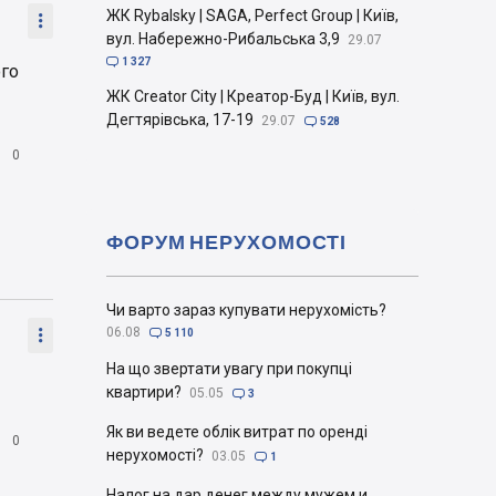
ЖК Rybalsky | SAGA, Perfect Group | Київ,

вул. Набережно-Рибальська 3,9
29.07

1 327
ого
ЖК Creator City | Креатор-Буд | Київ, вул.
Дегтярівська, 17-19
29.07

528

0
ФОРУМ НЕРУХОМОСТІ
Чи варто зараз купувати нерухомість?

06.08

5 110
На що звертати увагу при покупці
квартири?
05.05

3
Як ви ведете облік витрат по оренді

0
нерухомості?
03.05

1
Налог на дар денег между мужем и