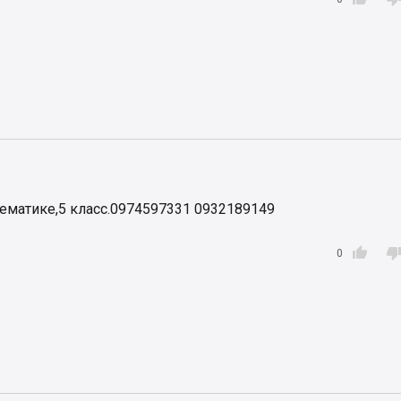
ематике,5 класс.0974597331 0932189149

0