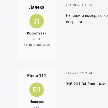
24 лист 2016 21:12
Лялека
Напишите номер, по ко
Л
возраста.
Користувач
88

24 листопада 2016
24 лист 2016 21:24
Elena 111
096-201-04-8пять Алена
E1
Новачок
7
