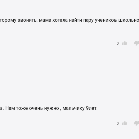
торому звонить, мама хотела найти пару учеников школьн

0
 . Нам тоже очень нужно , мальчику 9лет.

0