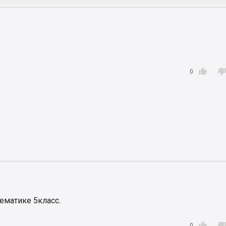

0
ематике 5класс.

0