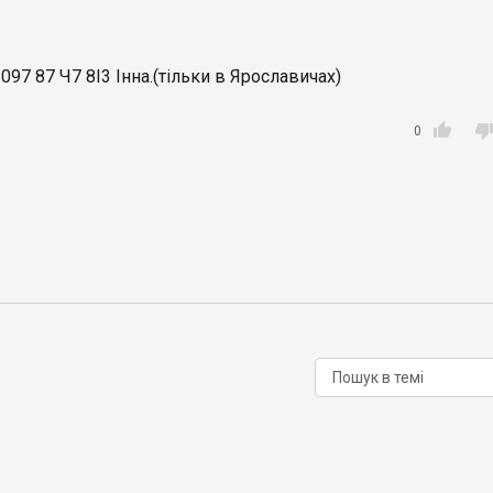
7 87 Ч7 8І3 Інна.(тільки в Ярославичах)

0