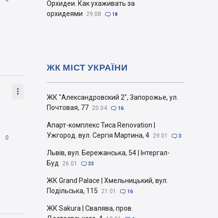
Орхидеи. Как ухаживать за
орхидеями
29.08

18
ЖК МІСТ УКРАЇНИ

ЖК "Александровский 2", Запорожье, ул.
Почтовая, 77
20.04

16
Апарт-комплекс Тиса Renovation |
Ужгород. вул. Сергія Мартина, 4
29.01


3
0
Львів, вул. Бережанська, 54 | Інтергал-
Буд
26.01

33
ЖК Grand Palace | Хмельницький, вул.
Подільська, 115
21.01

16
ЖК Sakura | Свалява, пров.