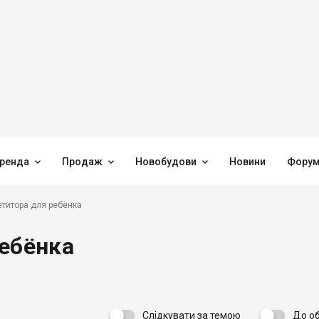



ренда
Продаж
Новобудови
Новини
Фору
етитора для ребёнка
ребёнка
Слідкувати за темою
До о
