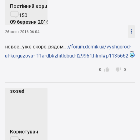
Постійний користувач

150
09 березня 2016

26 жовт 2016 06:04
новое...уже скоро..рядом...
//forum.domik.ua/vyshgorod-
ul-kurguzova- 11a-dbkzhitlobud-t29961.html#p1135662


0
0
sosedi
s
Користувач
