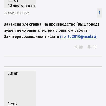
61
10 листопада 2013

08 лист 2016 17:24
Вакансия электрика! На производство (Вышгород)
нужен дежурный электрик с опытом работы.
Заинтересовавшиеся пишите
mo_to2010@mail.ru


0
0
Jusar
J
Гість