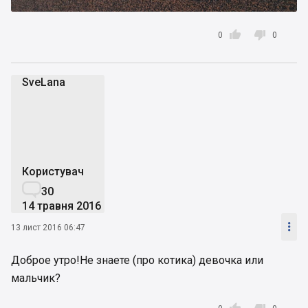


0
0
SveLana
S
Користувач

30
14 травня 2016

13 лист 2016 06:47
Доброе утро!Не знаете (про котика) девочка или
мальчик?