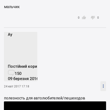
мальчик


0
0
Аy
А
Постійний користувач

150
09 березня 2016

24 квіт 2017 17:18
полезность для автолюбителей/пешеходов