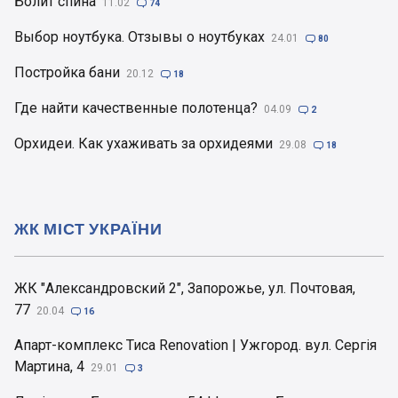
Болит спина
11.02

74
Выбор ноутбука. Отзывы о ноутбуках
24.01

80
Постройка бани
20.12

18
Где найти качественные полотенца?
04.09

2
Орхидеи. Как ухаживать за орхидеями
29.08

18
ЖК МІСТ УКРАЇНИ
ЖК "Александровский 2", Запорожье, ул. Почтовая,
77
20.04

16
Апарт-комплекс Тиса Renovation | Ужгород. вул. Сергія
Мартина, 4
29.01

3