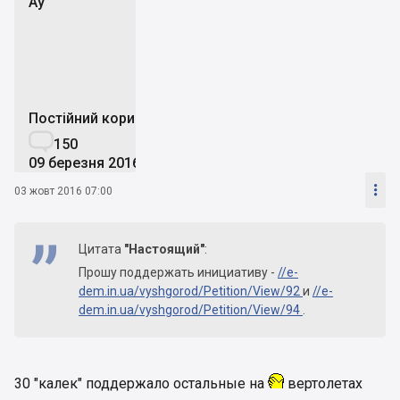
Аy
А
Постійний користувач

150
09 березня 2016

03 жовт 2016 07:00
Цитата
"Настоящий"
:
Прошу поддержать инициативу -
//e-
dem.in.ua/vyshgorod/Petition/View/92
и
//e-
dem.in.ua/vyshgorod/Petition/View/94
.
30 "калек" поддержало остальные на
вертолетах