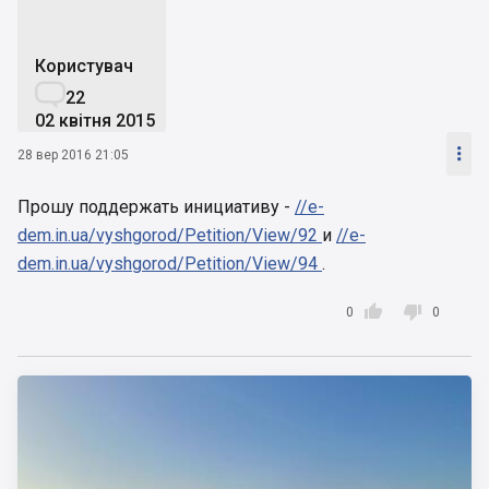
Користувач

22
02 квітня 2015

28 вер 2016 21:05
Прошу поддержать инициативу -
//e-
dem.in.ua/vyshgorod/Petition/View/92
и
//e-
dem.in.ua/vyshgorod/Petition/View/94
.


0
0