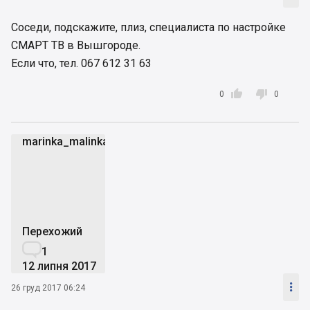
Соседи, подскажите, плиз, специалиста по настройке
СМАРТ ТВ в Вышгороде.
Если что, тел. 067 612 31 63


0
0
marinka_malinka
m
Перехожий

1
12 липня 2017

26 груд 2017 06:24