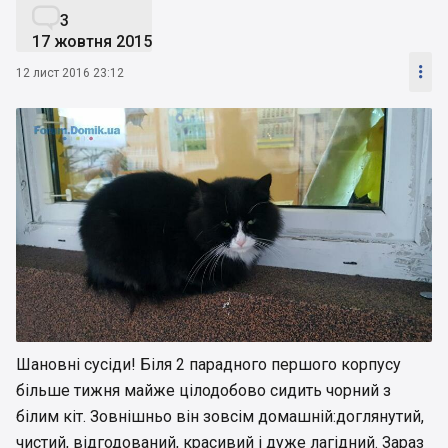

3
17 жовтня 2015

12 лист 2016 23:12
Шановні сусіди! Біля 2 парадного першого корпусу
більше тижня майже цілодобово сидить чорний з
білим кіт. Зовнішньо він зовсім домашній:доглянутий,
чистий, відгодований, красивий і дуже лагідний. Зараз