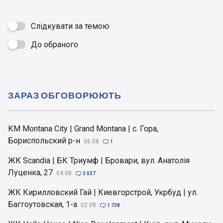
Слідкувати за темою
До обраного

ЗАРАЗ ОБГОВОРЮЮТЬ
КМ Montana City | Grand Montana | с. Гора,
Бориспольский р-н
06.08

1
ЖК Scandia | БК Триумф | Бровари, вул. Анатолія
Луценка, 27
04.08

3 037
ЖК Кирилловский Гай | Киевгорстрой, Укрбуд | ул.
Баггоутовская, 1-а
02.08

1 738