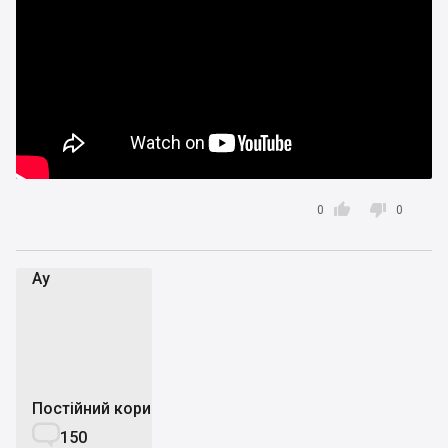


0
0
Аy
А
Постійний користувач

150