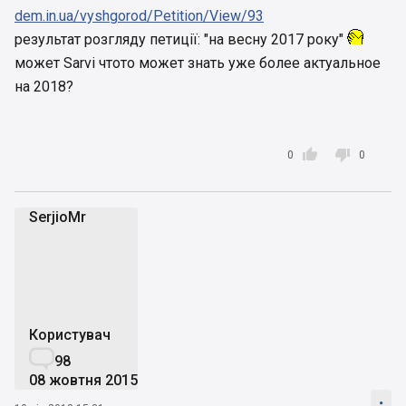
dem.in.ua/vyshgorod/Petition/View/93
результат розгляду петиції: "на весну 2017 року"
может Sarvi чтото может знать уже более актуальное
на 2018?


0
0
SerjioMr
S
Користувач

98
08 жовтня 2015