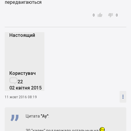
передвигаються


0
0
Настоящий
Н
Користувач

22
02 квітня 2015

11 жовт 2016 08:19
Цитата
"Аy"
:
30 "калек" поддержало остальные на