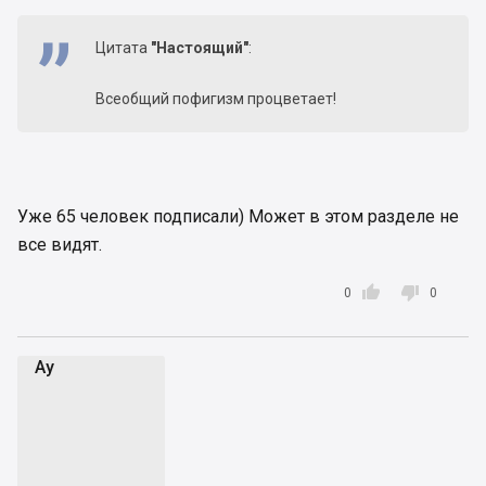
Цитата
"Настоящий"
:
Всеобщий пофигизм процветает!
Уже 65 человек подписали) Может в этом разделе не
все видят.


0
0
Аy
А