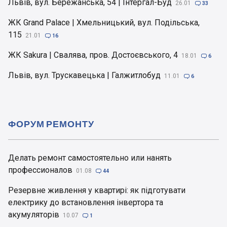
Львів, вул. Бережанська, 54 | Інтергал-Буд
26.01

33
ЖК Grand Palace | Хмельницький, вул. Подільська,
115
21.01

16
ЖК Sakura | Свалява, пров. Достоєвського, 4
18.01

6
Львів, вул. Трускавецька | Галжитлобуд
11.01

6
ФОРУМ РЕМОНТУ
Делать ремонт самостоятельно или нанять
профессионалов
01.08

44
Резервне живлення у квартирі: як підготувати
електрику до встановлення інвертора та
акумуляторів
10.07

1