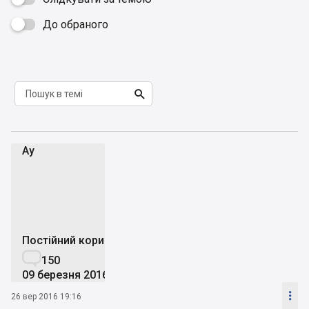
До обраного


Аy
А
Постійний користувач

150
09 березня 2016

26 вер 2016 19:16