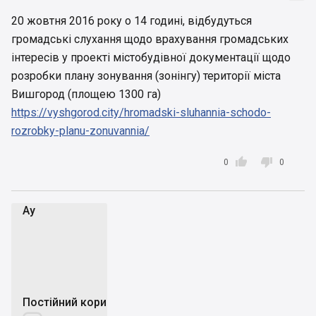
20 жовтня 2016 року о 14 годині, відбудуться
громадські слухання щодо врахування громадських
інтересів у проекті містобудівної документації щодо
розробки плану зонування (зонінгу) території міста
Вишгород (площею 1300 га)
https://vyshgorod.city/hromadski-sluhannia-schodo-
rozrobky-planu-zonuvannia/


0
0
Аy
А
Постійний користувач