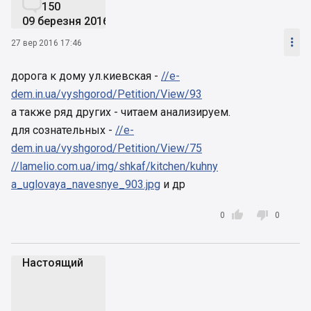

150
09 березня 2016

27 вер 2016 17:46
дорога к дому ул.киевская -
//e-
dem.in.ua/vyshgorod/Petition/View/93
а также ряд других - читаем анализируем.
для сознательных -
//e-
dem.in.ua/vyshgorod/Petition/View/75
//lamelio.com.ua/img/shkaf/kitchen/kuhny
a_uglovaya_navesnye_903.jpg
и др


0
0
Настоящий
Н