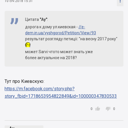

10 січ 2018 15:31
Цитата
"Аy"
:
дорога к дому ул.киевская -
//e-
dem.in.ua/vyshgorod/Petition/View/93
результат розгляду петиції: "на весну 2017 року"
может Sarvi чтото может знать уже
более актуальное на 2018?
Тут про Киевскую:
https://m.facebook.com/story.php?
story_fbid=1718653954822849&id=100000347830533


0
0