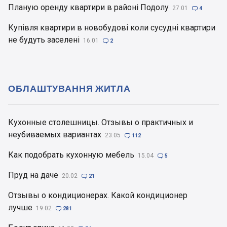
Планую оренду квартири в районі Подолу
27.01

4
Купівля квартири в новобудові коли сусудні квартири
не будуть заселені
16.01

2
ОБЛАШТУВАННЯ ЖИТЛА
Кухонные столешницы. Отзывы о практичных и
неубиваемых вариантах
23.05

112
Как подобрать кухонную мебель
15.04

5
Пруд на даче
20.02

21
Отзывы о кондиционерах. Какой кондиционер
лучше
19.02

281