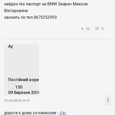
найден тех паспорт на BMW Зварич Микола
Вікторовича
звонить по тел 0673252959


0
0
Аy
А
Постійний користувач

150
09 березня 2016

10 січ 2018 10:19
дорога к дому ул.киевская -
//e-