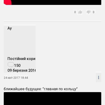


0
0
Аy
А
Постійний користувач

150
09 березня 2016

24 квіт 2017 18:44
ближайшее будущее: "главная по кольцу"