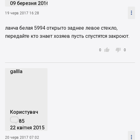
09 березня 2016

19 черв 2017 16:28
ланча белая 5994 открыто заднее левое стекло,
передайте кто знает хозяев пусть спустятся закроют.


0
0
gallla
g
Користувач

85
22 квітня 2015

20 черв 2017 07:02