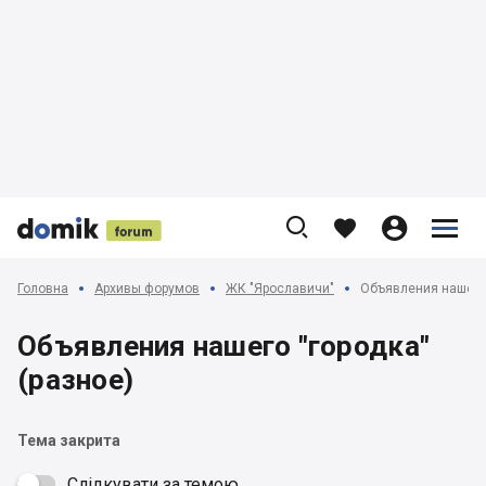











Головна
Архивы форумов
ЖК "Ярославичи"
Объявления нашего 
Объявления нашего "городка"
(разное)
Тема закрита
Слідкувати за темою