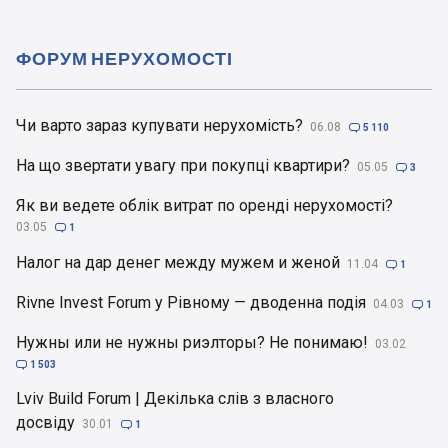
ФОРУМ НЕРУХОМОСТІ
Чи варто зараз купувати нерухомість?
06.08

5 110
На що звертати увагу при покупці квартири?
05.05

3
Як ви ведете облік витрат по оренді нерухомості?
03.05

1
Налог на дар денег между мужем и женой
11.04

1
Rivne Invest Forum у Рівному — дводенна подія
04.03

1
Нужны или не нужны риэлторы? Не понимаю!
03.02

1 503
Lviv Build Forum | Декілька слів з власного
досвіду
30.01

1