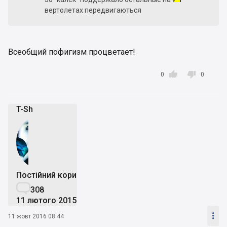
вертолетах передвигаються
Всеобщий пофигизм процветает!


0
0
T-Sh
Постійний користувач

308
11 лютого 2015

11 жовт 2016 08:44