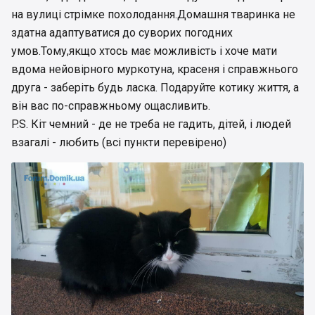
на вулиці стрімке похолодання.Домашня тваринка не
здатна адаптуватися до суворих погодних
умов.Тому,якщо хтось має можливість і хоче мати
вдома нейовірного муркотуна, красеня і справжнього
друга - заберіть будь ласка. Подаруйте котику життя, а
він вас по-справжньому ощасливить.
P.S. Кіт чемний - де не треба не гадить, дітей, і людей
взагалі - любить (всі пункти перевірено)