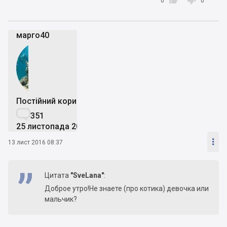


0
0
марго40
Постійний користувач

351
25 листопада 2013

13 лист 2016 08:37
Цитата
"SveLana"
:
Доброе утро!Не знаете (про котика) девочка или
мальчик?