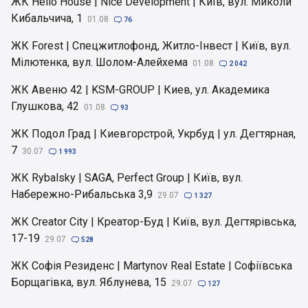
ЖК Hello House | Nice Development | Київ, вул. Миколи
Кибальчича, 1
01.08

76
ЖК Forest | Спецжитлофонд, Житло-Інвест | Київ, вул.
Мілютенка, вул. Шолом-Алейхема
01.08

2 042
ЖК Авеню 42 | KSM-GROUP | Киев, ул. Академика
Глушкова, 42
01.08

93
ЖК Подол Град | Киевгорстрой, Укрбуд | ул. Дегтярная,
7
30.07

1 993
ЖК Rybalsky | SAGA, Perfect Group | Київ, вул.
Набережно-Рибальська 3,9
29.07

1 327
ЖК Creator City | Креатор-Буд | Київ, вул. Дегтярівська,
17-19
29.07

528
ЖК Софія Резиденс | Martynov Real Estate | Софіївська
Борщагівка, вул. Яблунева, 15
29.07

127