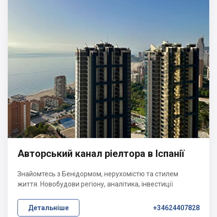
Авторський канал ріелтора в Іспанії
Знайомтесь з Бенідормом, нерухомістю та стилем
життя. Новобудови регіону, аналітика, інвестиції
Детальніше
+34624407828