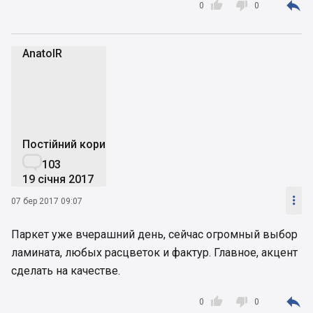



0
0
AnatolR
A
Постійний користувач

103
19 січня 2017

07 бер 2017 09:07
Паркет уже вчерашний день, сейчас огромный выбор
ламината, любых расцветок и фактур. Главное, акцент
сделать на качестве.



0
0