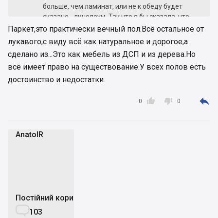
больше, чем ламинат, или не к обеду будет
сказано - линолеум. Так что я бы сказала, что
паркет - для аккуратных и бережливых, а
Паркет,это практически вечный пол.Всё остальное от
ламинат - для ленивых. А то вас послушать, то
лукавого,с виду всё как натуральное и дорогое,а
ламинат и изобрели-то только потому, что
сделано из...Это как мебель из ДСП и из дерева.Но
денег на паркет не всем хватало
всё имеет право на существование.У всех полов есть
достоинство и недостатки.



0
0
AnatolR
A
Постійний користувач

103