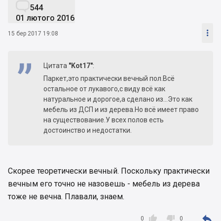

544
01 лютого 2016

15 бер 2017 19:08
Цитата
"Kot17"
:
Паркет,это практически вечный пол.Всё
остальное от лукавого,с виду всё как
натуральное и дорогое,а сделано из...Это как
мебель из ДСП и из дерева.Но всё имеет право
на существование.У всех полов есть
достоинство и недостатки.
Скорее теоретически вечный. Поскольку практически
вечным его точно не назовешь - мебель из дерева
тоже не вечна. Плавали, знаем.



0
0