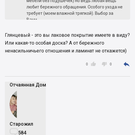
мебели без подушечек) но ведь любая вещь
любит бережного обращения. Особого ухода не
требует (моем влажной тряпкой). Выбор за
Вами
Глянцевый - это вы лаковое покрытие имеете в виду?
Или какая-то особая доска? А от бережного
ненасильничьего отношения и ламинат не откажется)



0
0
Отчаянная Дoмохозяйка
Старожил

584