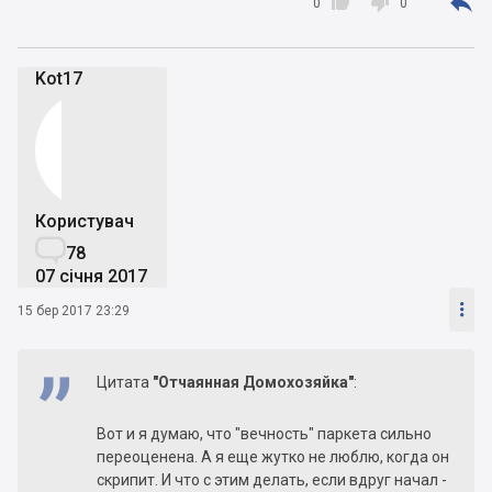



0
0
Kot17
Користувач

78
07 січня 2017

15 бер 2017 23:29
Цитата
"Отчаянная Дoмохозяйка"
:
Вот и я думаю, что "вечность" паркета сильно
переоценена. А я еще жутко не люблю, когда он
скрипит. И что с этим делать, если вдруг начал -