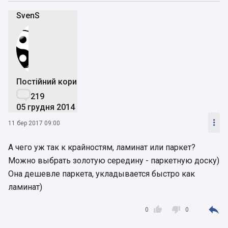
SvenS
Постійний користувач

219
05 грудня 2014

11 бер 2017 09:00
А чего уж так к крайностям, ламинат или паркет?
Можно выбрать золотую середину - паркетную доску)
Она дешевле паркета, укладывается быстро как
ламинат)



0
0