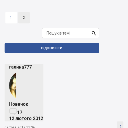
1
2

ВІДПОВІСТИ
галина777
Новачок

17
12 лютого 2012

09 трав 2012 11:36