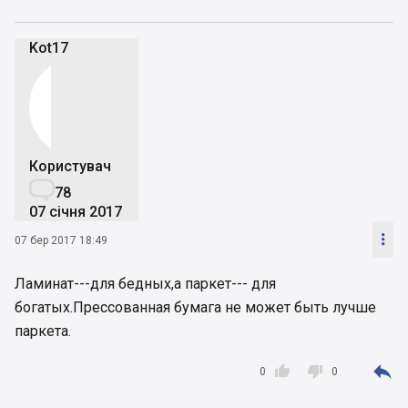
Kot17
Користувач

78
07 січня 2017

07 бер 2017 18:49
Ламинат---для бедных,а паркет--- для
богатых.Прессованная бумага не может быть лучше
паркета.



0
0