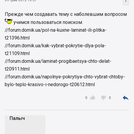
Прежде чем создавать тему с наболевшим вопросом
учимся пользоваться поиском:
//forum.domik.ua/pol-na-kuxne-laminat-ili-plitka-
t21396.html
//forum.domik.ua/kak-vybrat-pokrytie-dlya-pola-
t21109.html
//forum.domik.ua/laminat-progibaetsya-chto-delat-
t20911.html
//forum.domik.ua/napolnye-pokrytiya-chto-vybrat-chtoby-
bylo-teplo-krasivo-i-nedorogo-t20612.html



0
0
Палыч
П