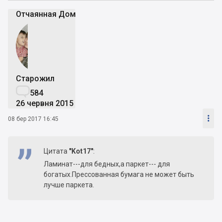
Отчаянная Дoмохозяйка
Старожил

584
26 червня 2015

08 бер 2017 16:45
Цитата
"Kot17"
:
Ламинат---для бедных,а паркет--- для
богатых.Прессованная бумага не может быть
лучше паркета.