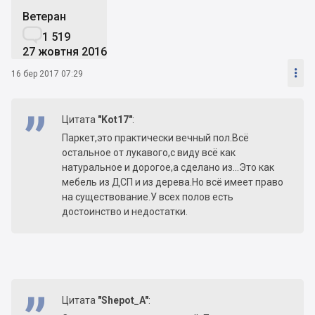
Ветеран

1 519
27 жовтня 2016

16 бер 2017 07:29
Цитата
"Kot17"
:
Паркет,это практически вечный пол.Всё
остальное от лукавого,с виду всё как
натуральное и дорогое,а сделано из...Это как
мебель из ДСП и из дерева.Но всё имеет право
на существование.У всех полов есть
достоинство и недостатки.
Цитата
"Shepot_A"
: