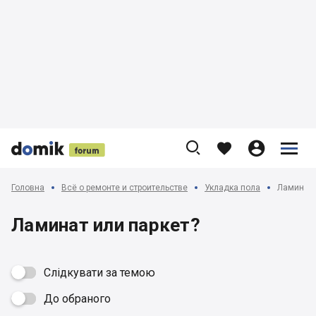











Головна
Всё о ремонте и строительстве
Укладка пола
Ламинат 
Ламинат или паркет?
Слідкувати за темою
До обраного
