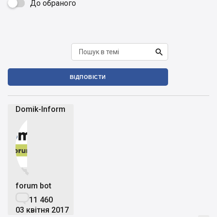
До обраного


ВІДПОВІСТИ
Domik-Inform


forum bot

11 460
03 квітня 2017