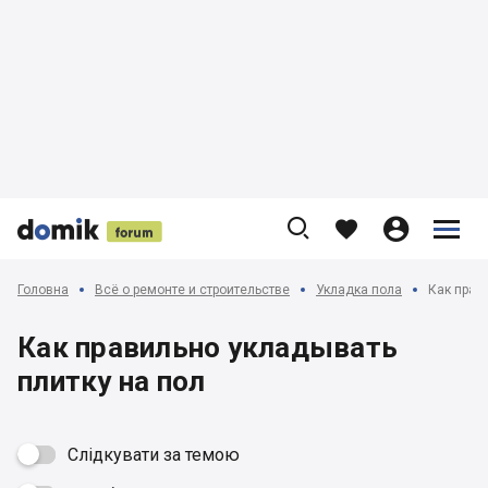











Головна
Всё о ремонте и строительстве
Укладка пола
Как прав
Как правильно укладывать
плитку на пол
Слідкувати за темою