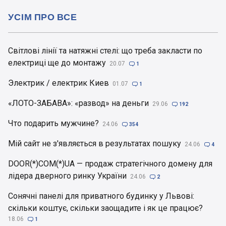
УСІМ ПРО ВСЕ
Світлові лінії та натяжні стелі: що треба закласти по
електриці ще до монтажу
20.07

1
Электрик / електрик Киев
01.07

1
«ЛОТО-ЗАБАВА»: «развод» на деньги
29.06

192
Что подарить мужчине?
24.06

354
Мій сайт не з'являється в результатах пошуку
24.06

4
DOOR(*)COM(*)UA — продаж стратегічного домену для
лідера дверного ринку України
24.06

2
Сонячні панелі для приватного будинку у Львові:
скільки коштує, скільки заощадите і як це працює?
18.06

1