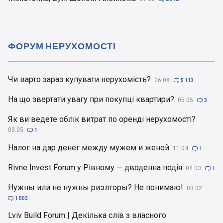
ФОРУМ НЕРУХОМОСТІ
Чи варто зараз купувати нерухомість?
06.08

5 113
На що звертати увагу при покупці квартири?
05.05

3
Як ви ведете облік витрат по оренді нерухомості?
03.05

1
Налог на дар денег между мужем и женой
11.04

1
Rivne Invest Forum у Рівному — дводенна подія
04.03

1
Нужны или не нужны риэлторы? Не понимаю!
03.02

1 503
Lviv Build Forum | Декілька слів з власного