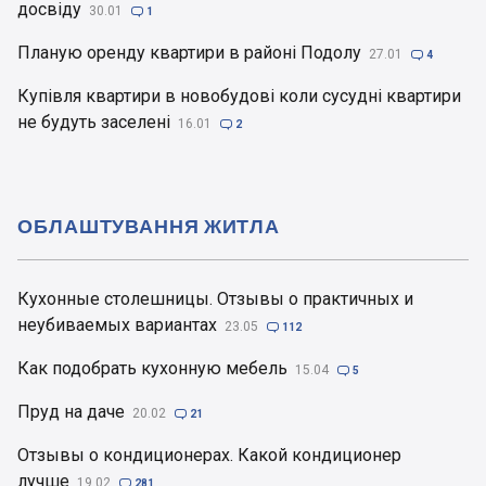
досвіду
30.01

1
Планую оренду квартири в районі Подолу
27.01

4
Купівля квартири в новобудові коли сусудні квартири
не будуть заселені
16.01

2
ОБЛАШТУВАННЯ ЖИТЛА
Кухонные столешницы. Отзывы о практичных и
неубиваемых вариантах
23.05

112
Как подобрать кухонную мебель
15.04

5
Пруд на даче
20.02

21
Отзывы о кондиционерах. Какой кондиционер
лучше
19.02

281