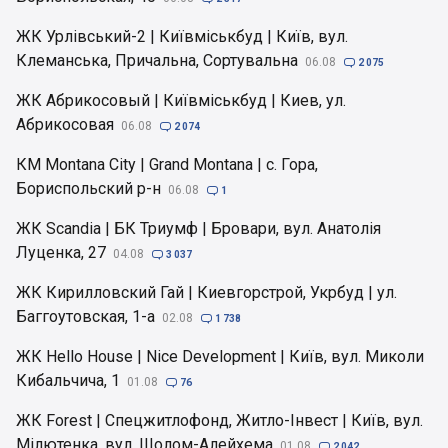
ЖК Урлівський-2 | Київміськбуд | Київ, вул.
Клеманська, Причальна, Сортувальна
06.08

2 075
ЖК Абрикосовый | Київміськбуд | Киев, ул.
Абрикосовая
06.08

2 074
КМ Montana City | Grand Montana | с. Гора,
Бориспольский р-н
06.08

1
ЖК Scandia | БК Триумф | Бровари, вул. Анатолія
Луценка, 27
04.08

3 037
ЖК Кирилловский Гай | Киевгорстрой, Укрбуд | ул.
Баггоутовская, 1-а
02.08

1 738
ЖК Hello House | Nice Development | Київ, вул. Миколи
Кибальчича, 1
01.08

76
ЖК Forest | Спецжитлофонд, Житло-Інвест | Київ, вул.
Мілютенка, вул. Шолом-Алейхема
01.08

2 042