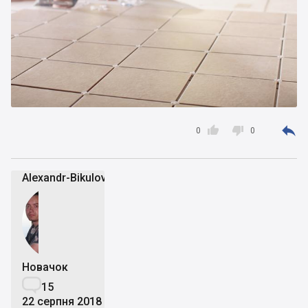



0
0
Alexandr-Bikulov
Новачок

15
22 серпня 2018