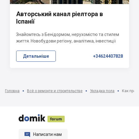
Авторський канал ріелтора в
Іспанії
Знайомтесь з Бенідормом, нерухомістю та стилем
життя. Новобудови регіону, аналітика, інвестиції
Детальніше
+34624407828
Головна
Всё о ремонте и строительстве
Укладка пола
Как прав






Написати нам