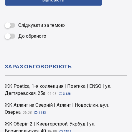
ВІДПОВІСТИ
Слідкувати за темою
До обраного

ЗАРАЗ ОБГОВОРЮЮТЬ
ЖК Poetica, 1-я коллекция | Поэтика | ENSO | ул.
Дегтяревская, 25а
06.08

3 128
ЖК Атлант на Озерній | Атлант | Новосілки, вул.
Озерна
06.08

1 183
ЖК Оберіг-2 | Киевгорстрой, Укрбуд | ул.
Бориспольская, 40
06.08

2 517