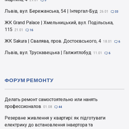

3
Львів, вул. Бережанська, 54 | Інтергал-Буд
26.01

33
ЖК Grand Palace | Хмельницький, вул. Подільська,
115
21.01

16
ЖК Sakura | Свалява, пров. Достоєвського, 4
18.01

6
Львів, вул. Трускавецька | Галжитлобуд
11.01

6
ФОРУМ РЕМОНТУ
Делать ремонт самостоятельно или нанять
профессионалов
01.08

44
Резервне живлення у квартирі: як підготувати
електрику до встановлення інвертора та