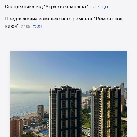
Спецтехника від "Укравтокомплект"
12.06

1
Предложения комплексного ремонта. "Ремонт под
ключ"
27.05

201