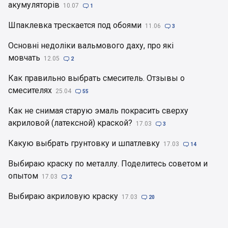
акумуляторів
10.07

1
Шпаклевка трескается под обоями
11.06

3
Основні недоліки вальмового даху, про які
мовчать
12.05

2
Как правильно выбрать смеситель. Отзывы о
смесителях
25.04

55
Как не снимая старую эмаль покрасить сверху
акриловой (латексной) краской?
17.03

3
Какую выбрать грунтовку и шпатлевку
17.03

14
Выбираю краску по металлу. Поделитесь советом и
опытом
17.03

2
Выбираю акриловую краску
17.03

20