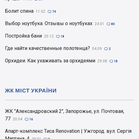
Болит спина
11.02

74
Выбор ноутбука. Отзывы о ноутбуках
24.01

80
Постройка бани
20.12

18
Где найти качественные полотенца?
04.09

2
Орхидеи. Как ухаживать за орхидеями
29.08

18
ЖК МІСТ УКРАЇНИ
ЖК "Александровский 2", Запорожье, ул. Почтовая,
77
20.04

16
Апарт-комплекс Тиса Renovation | Ужгород. вул. Сергія
Мартина, 4
29.01