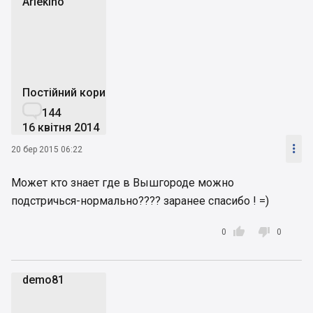
Arlekino
A
Постійний користувач

144
16 квітня 2014

20 бер 2015 06:22
Может кто знает где в Вышгороде можно
подстричься-нормально???? заранее спасибо ! =)


0
0
demo81
d