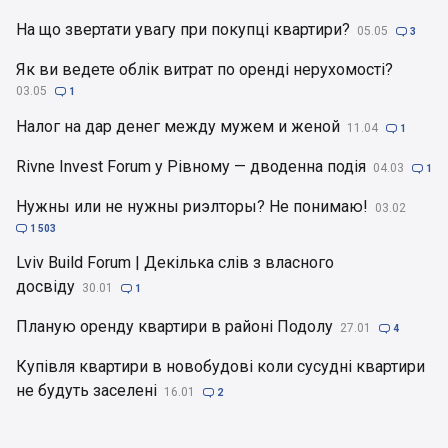
На що звертати увагу при покупці квартири?
05.05

3
Як ви ведете облік витрат по оренді нерухомості?
03.05

1
Налог на дар денег между мужем и женой
11.04

1
Rivne Invest Forum у Рівному — дводенна подія
04.03

1
Нужны или не нужны риэлторы? Не понимаю!
03.02

1 503
Lviv Build Forum | Декілька слів з власного
досвіду
30.01

1
Планую оренду квартири в районі Подолу
27.01

4
Купівля квартири в новобудові коли сусудні квартири
не будуть заселені
16.01

2