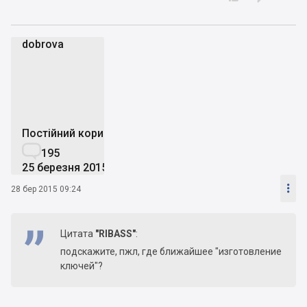
dobrova
d
Постійний користувач

195
25 березня 2015

28 бер 2015 09:24
Цитата
"RIBASS"
:
подскажите, пжл, где ближайшее "изготовление
ключей"?