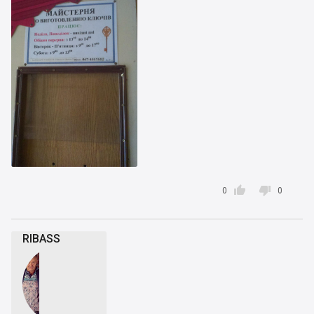


0
0
RIBASS