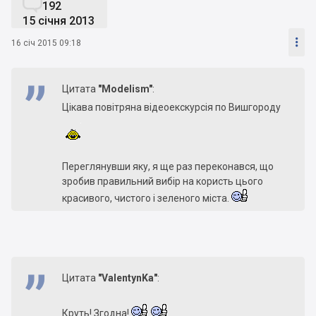

192
15 січня 2013

16 січ 2015 09:18
Цитата
"Modelism"
:
Цікава повітряна відеоекскурсія по Вишгороду
Переглянувши яку, я ще раз переконався, що
зробив правильний вибір на користь цього
красивого, чистого і зеленого міста.
Цитата
"ValentynKa"
:
Круть! Згодна!