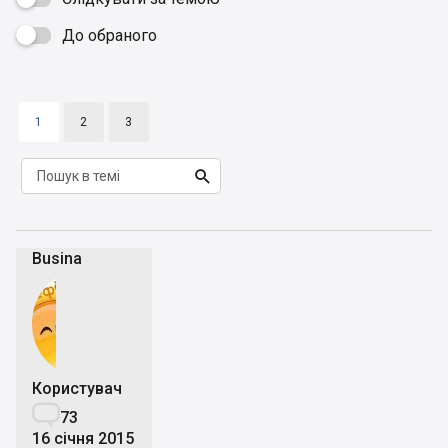
До обраного

1
2
3

Busina
Користувач

73
16 січня 2015