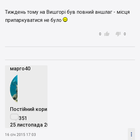
Тиждень тому на Вишгорі був повний аншлаг - місця
припаркуватися не було


0
0
марго40
Постійний користувач

351
25 листопада 2013

16 січ 2015 17:03