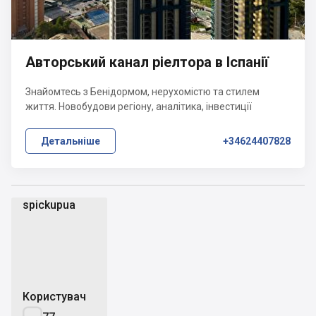
Авторський канал ріелтора в Іспанії
Знайомтесь з Бенідормом, нерухомістю та стилем
життя. Новобудови регіону, аналітика, інвестиції
Детальніше
+34624407828
spickupua
s
Користувач
