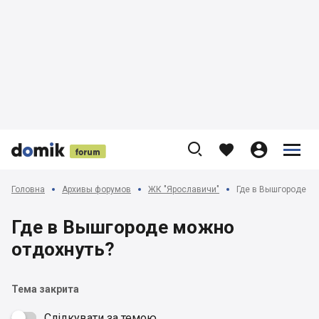











Головна
Архивы форумов
ЖК "Ярославичи"
Где в Вышгороде мо
Где в Вышгороде можно
отдохнуть?
Тема закрита
Слідкувати за темою