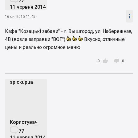
77
11 червня 2014

16 січ 2015 11:45
Кафе "Козацькі забави" - г. Вышгород, ул. Набережная,
4В (возле заправки "ВОГ")
Вкусно, отличные
цены и реально огромное меню.


0
0
spickupua
s
Користувач

77
11 червня 2014