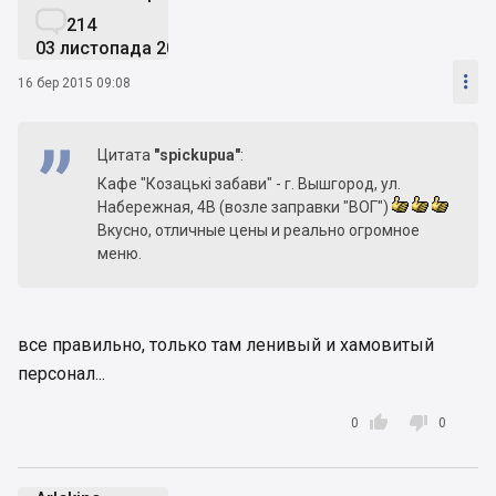

214
03 листопада 2013

16 бер 2015 09:08
Цитата
"spickupua"
:
Кафе "Козацькі забави" - г. Вышгород, ул.
Набережная, 4В (возле заправки "ВОГ")
Вкусно, отличные цены и реально огромное
меню.
все правильно, только там ленивый и хамовитый
персонал...


0
0