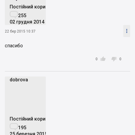
Постійний користувач

255
02 грудня 2014

22 бер 2015 10:37
спасибо


0
0
dobrova
d
Постійний користувач

195
25 березня 2015