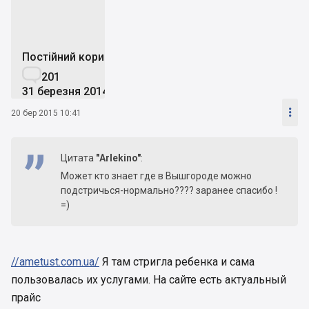
Постійний користувач

201
31 березня 2014

20 бер 2015 10:41
Цитата
"Arlekino"
:
Может кто знает где в Вышгороде можно
подстричься-нормально???? заранее спасибо !
=)
//ametust.com.ua/
Я там стригла ребенка и сама
пользовалась их услугами. На сайте есть актуальный
прайс