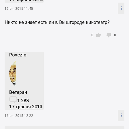

16 січ 2015 11:45
Никто не знает есть ли в Вышгороде кинотеатр?


0
0
Povezlo
Ветеран

1 288
17 травня 2013

16 січ 2015 12:22