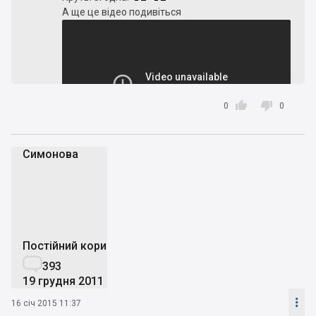
А ще це відео подивіться


0
0
Симонова
(Вишгород з 27 хвилини), якщо ще не бачили. В
С
деяких місцях я навіть прослізилася, так його
люблю (і з кожним днем все більше)!
Постійний користувач

393
19 грудня 2011

16 січ 2015 11:37