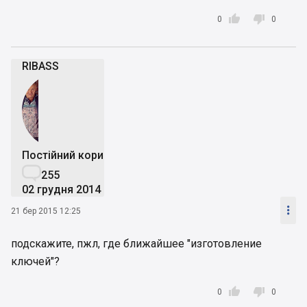


0
0
RIBASS
Постійний користувач

255
02 грудня 2014

21 бер 2015 12:25
подскажите, пжл, где ближайшее "изготовление
ключей"?


0
0