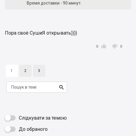
Время доставки - 90 минут.
Минимальная сумма заказа - 200 грн.
Для заказа обратитесь к оператору.
Пора своё СушиЯ открывать))))


0
0
Перечень отдаленных районов
Киевская область: Зазимье, Погребы, Ирпень,
Белогородка, Княжичи, Вишневое, Бровары,
1
2
3
Вышгород, Чабаны, Новобеличи, Коцюбинское и
Счастливое.

Слідкувати за темою
До обраного
