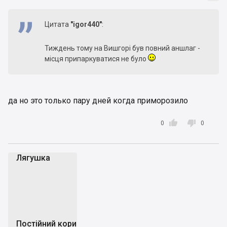
Цитата
"igor440"
:
Тиждень тому на Вишгорі був повний аншлаг -
місця припаркуватися не було
да но это только пару дней когда приморозило


0
0
Лягушка
Л
Постійний користувач