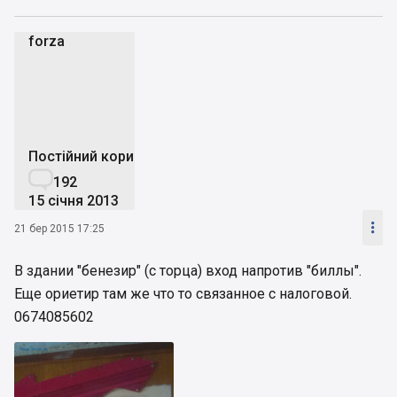
forza
f
Постійний користувач

192
15 січня 2013

21 бер 2015 17:25
В здании "бенезир" (с торца) вход напротив "биллы".
Еще ориетир там же что то связанное с налоговой.
0674085602