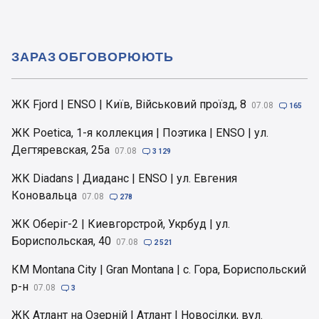
ЗАРАЗ ОБГОВОРЮЮТЬ
ЖК Fjord | ENSO | Київ, Військовий проїзд, 8
07.08

165
ЖК Poetica, 1-я коллекция | Поэтика | ENSO | ул.
Дегтяревская, 25а
07.08

3 129
ЖК Diadans | Диаданс | ENSO | ул. Евгения
Коновальца
07.08

278
ЖК Оберіг-2 | Киевгорстрой, Укрбуд | ул.
Бориспольская, 40
07.08

2 521
КМ Montana City | Gran Montana | с. Гора, Бориспольский
р-н
07.08

3
ЖК Атлант на Озерній | Атлант | Новосілки, вул.