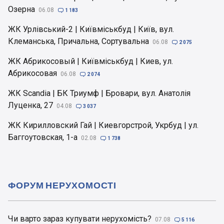
Озерна
06.08

1 183
ЖК Урлівський-2 | Київміськбуд | Київ, вул.
Клеманська, Причальна, Сортувальна
06.08

2 075
ЖК Абрикосовый | Київміськбуд | Киев, ул.
Абрикосовая
06.08

2 074
ЖК Scandia | БК Триумф | Бровари, вул. Анатолія
Луценка, 27
04.08

3 037
ЖК Кирилловский Гай | Киевгорстрой, Укрбуд | ул.
Баггоутовская, 1-а
02.08

1 738
ФОРУМ НЕРУХОМОСТІ
Чи варто зараз купувати нерухомість?
07.08

5 116