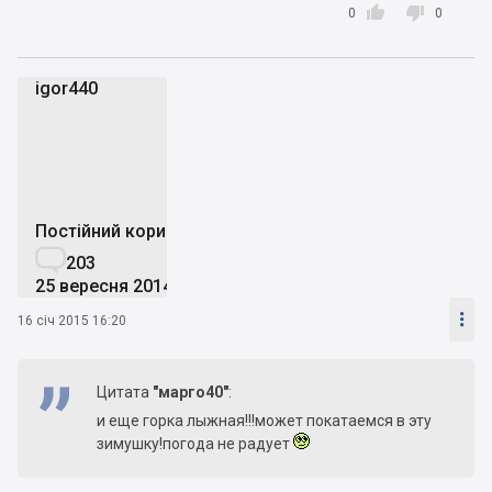


0
0
igor440
i
Постійний користувач

203
25 вересня 2014

16 січ 2015 16:20
Цитата
"марго40"
:
и еще горка лыжная!!!может покатаемся в эту
зимушку!погода не радует