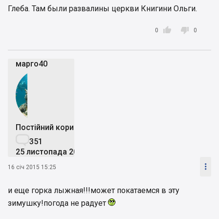
Глеба. Там были развалины церкви Книгини Ольги.


0
0
марго40
Постійний користувач

351
25 листопада 2013

16 січ 2015 15:25
и еще горка лыжная!!!может покатаемся в эту
зимушку!погода не радует