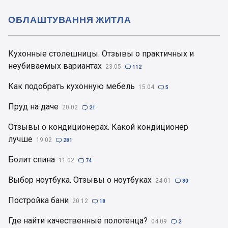
ОБЛАШТУВАННЯ ЖИТЛА
Кухонные столешницы. Отзывы о практичных и
неубиваемых вариантах
23.05

112
Как подобрать кухонную мебель
15.04

5
Пруд на даче
20.02

21
Отзывы о кондиционерах. Какой кондиционер
лучше
19.02

281
Болит спина
11.02

74
Выбор ноутбука. Отзывы о ноутбуках
24.01

80
Постройка бани
20.12

18
Где найти качественные полотенца?
04.09

2