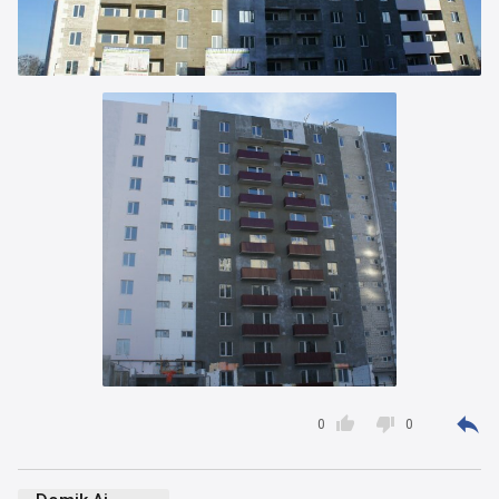



0
0