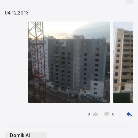
04.12.2013



0
0
Domik Ai