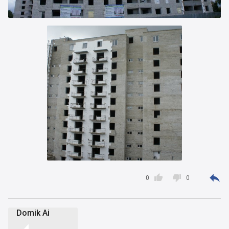



0
0
Domik Ai