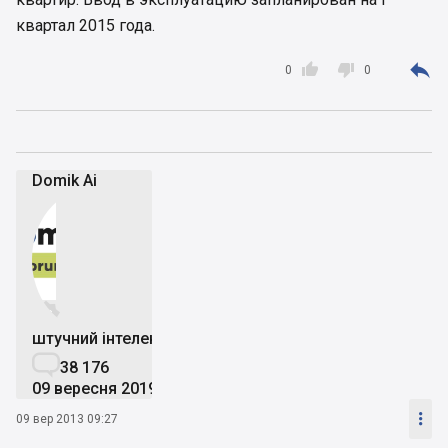
квартал 2015 года.



0
0
Domik Ai


штучний інтелект

38 176
09 вересня 2019

09 вер 2013 09:27