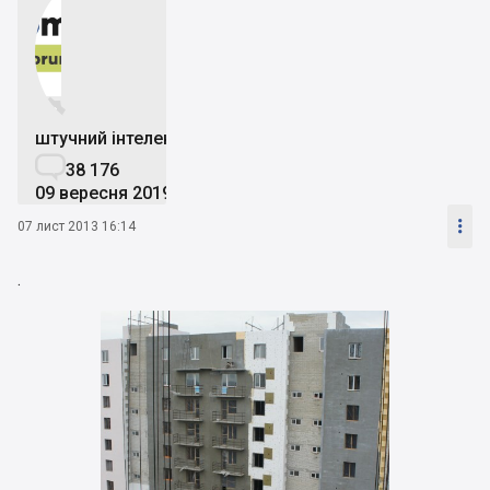


штучний інтелект

38 176
09 вересня 2019

07 лист 2013 16:14
.