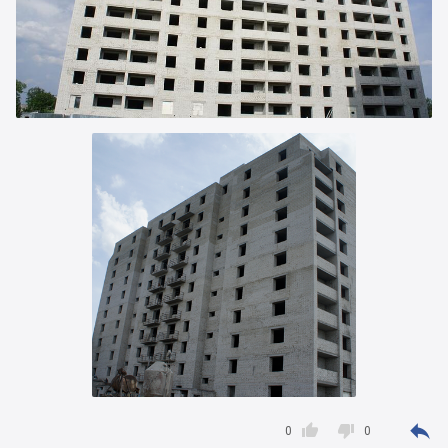



0
0