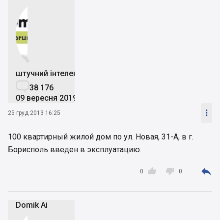


штучний інтелект

38 176
09 вересня 2019

25 груд 2013 16:25
100 квартирный жилой дом по ул. Новая, 31-А, в г.
Борисполь введен в эксплуатацию.



0
0
Domik Ai