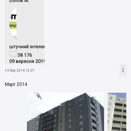
Domik Ai


штучний інтелект

38 176
09 вересня 2019

14 бер 2014 16:27
Март 2014