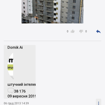



0
0
Domik Ai


штучний інтелект

38 176
09 вересня 2019

06 груд 2013 14:39