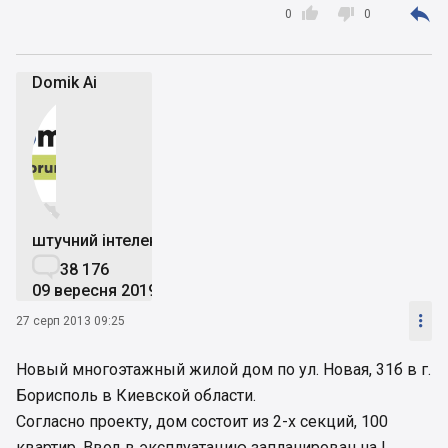



0
0
Domik Ai


штучний інтелект

38 176
09 вересня 2019

27 серп 2013 09:25
Новый многоэтажный жилой дом по ул. Новая, 31б в г.
Борисполь в Киевской области.
Согласно проекту, дом состоит из 2-х секций, 100
квартир. Ввод в эксплуатацию запланирован на І