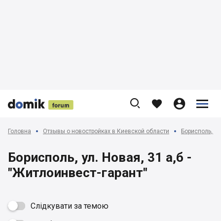











Головна
Отзывы о новостройках в Киевской области
Борисполь, Го
Борисполь, ул. Новая, 31 а,б -
"Житлоинвест-гарант"
Слідкувати за темою