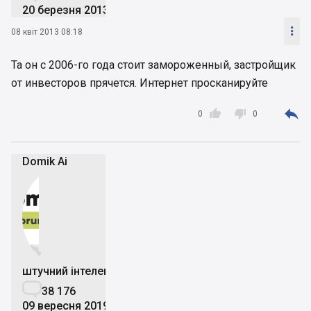
20 березня 2013

08 квіт 2013 08:18
Та он с 2006-го года стоит замороженный, застройщик
от инвесторов прячется. Интернет просканируйте



0
0
Domik Ai


штучний інтелект

38 176
09 вересня 2019