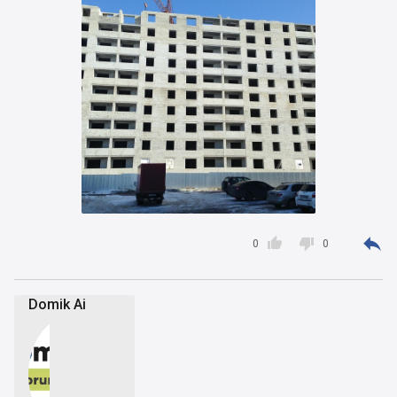



0
0
Domik Ai