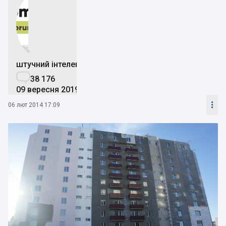


штучний інтелект

38 176
09 вересня 2019

06 лют 2014 17:09