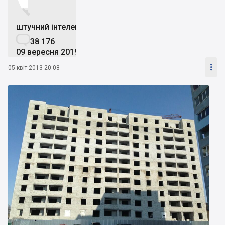


штучний інтелект

38 176
09 вересня 2019

05 квіт 2013 20:08